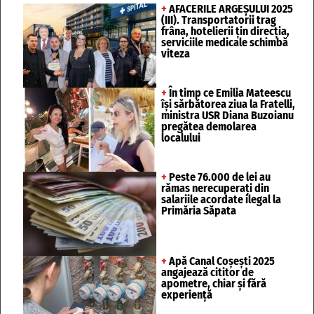
+
AFACERILE ARGEȘULUI 2025
(III). Transportatorii trag
frâna, hotelierii țin direcția,
serviciile medicale schimbă
viteza
+
În timp ce Emilia Mateescu
își sărbătorea ziua la Fratelli,
ministra USR Diana Buzoianu
pregătea demolarea
localului
+
Peste 76.000 de lei au
rămas nerecuperați din
salariile acordate ilegal la
Primăria Săpata
+
Apă Canal Coșești 2025
angajează cititor de
apometre, chiar și fără
experiență