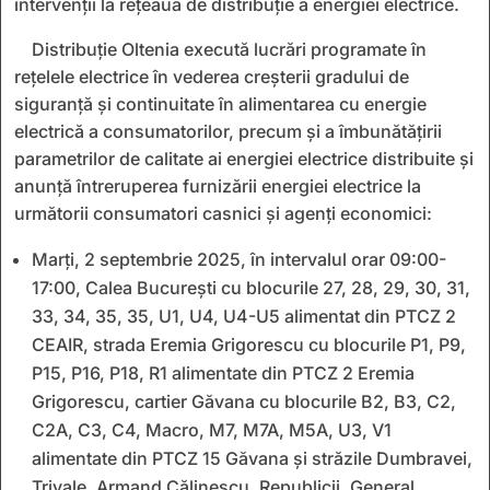
intervenții la rețeaua de distribuție a energiei electrice.
Distribuţie Oltenia execută lucrări programate în
reţelele electrice în vederea creşterii gradului de
siguranţă şi continuitate în alimentarea cu energie
electrică a consumatorilor, precum și a îmbunătăţirii
parametrilor de calitate ai energiei electrice distribuite și
anunță întreruperea furnizării energiei electrice la
următorii consumatori casnici și agenţi economici:
Marți, 2 septembrie 2025, în intervalul orar 09:00-
17:00, Calea București cu blocurile 27, 28, 29, 30, 31,
33, 34, 35, 35, U1, U4, U4-U5 alimentat din PTCZ 2
CEAIR, strada Eremia Grigorescu cu blocurile P1, P9,
P15, P16, P18, R1 alimentate din PTCZ 2 Eremia
Grigorescu, cartier Găvana cu blocurile B2, B3, C2,
C2A, C3, C4, Macro, M7, M7A, M5A, U3, V1
alimentate din PTCZ 15 Găvana și străzile Dumbravei,
Trivale, Armand Călinescu, Republicii, General