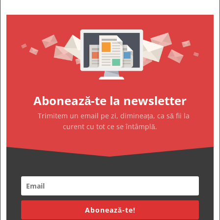
Abonează-te la newsletter
Trimitem un email pe zi, dimineața, ca să fii la
curent cu tot ce se întâmplă.
Abonează-te!