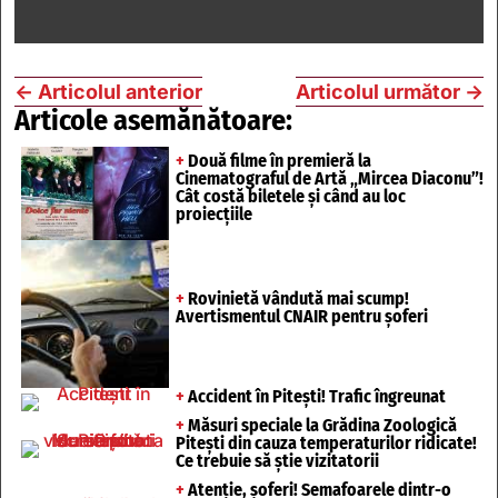
←
Articolul anterior
Articolul următor
→
Articole asemănătoare:
+
Două filme în premieră la
Cinematograful de Artă „Mircea Diaconu”!
Cât costă biletele și când au loc
proiecțiile
+
Rovinietă vândută mai scump!
Avertismentul CNAIR pentru șoferi
+
Accident în Pitești! Trafic îngreunat
+
Măsuri speciale la Grădina Zoologică
Pitești din cauza temperaturilor ridicate!
Ce trebuie să știe vizitatorii
+
Atenție, șoferi! Semafoarele dintr-o