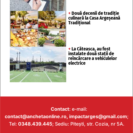
+
Două decenii de tradiție
culinară la Casa Argeșeană
Tradițional
+
La Căteasca, au fost
instalate două stații de
reîncărcare a vehiculelor
electrice
Contact
: e-mail:
contact@anchetaonline.ro,
impactarges@gmail.com
;
Tel:
0348.439.445
; Sediu: Pitești, str. Cozia, nr 5A.