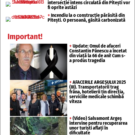
intersecție intens circulată din Pitești vor
fi oprite astăzi
+
Incendiu la o construcție părăsită din
Pitești. O persoană, găsită carbonizată
Important!
+
Update: Omul de afaceri
Constantin Pănescu a încetat
din viață la 66 de ani! Cum s-
a produs tragedia
+
AFACERILE ARGEȘULUI 2025
(III). Transportatorii trag
frâna, hotelierii țin direcția,
serviciile medicale schimbă
viteza
+
(Video) Salvamont Argeș
intervine pentru recuperarea
unor turişti aflaţi în
dificultate