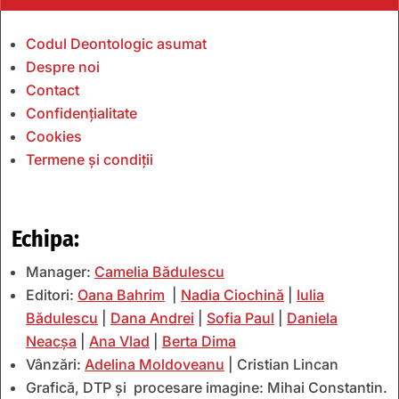
Codul Deontologic asumat
Despre noi
Contact
Confidențialitate
Cookies
Termene și condiții
Echipa:
Manager:
Camelia Bădulescu
Editori:
Oana Bahrim
|
Nadia Ciochină
|
Iulia
Bădulescu
|
Dana Andrei
|
Sofia Paul
|
Daniela
Neacșa
|
Ana Vlad
|
Berta Dima
Vânzări:
Adelina Moldoveanu
| Cristian Lincan
Grafică, DTP și procesare imagine: Mihai Constantin.