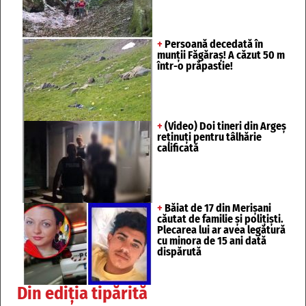
+
Persoană decedată în
munții Făgăraș! A căzut 50 m
într-o prăpastie!
+
(Video) Doi tineri din Argeș
reținuți pentru tâlhărie
calificată
+
Băiat de 17 din Merișani
căutat de familie și polițiști.
Plecarea lui ar avea legătură
cu minora de 15 ani dată
dispărută
Din ediția tipărită