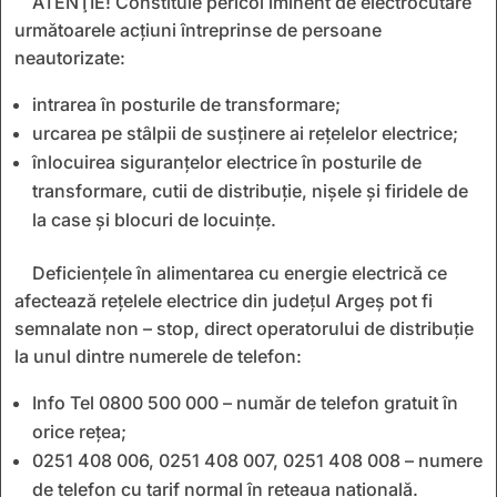
ATENŢIE! Constituie pericol iminent de electrocutare
următoarele acţiuni întreprinse de persoane
neautorizate:
intrarea în posturile de transformare;
urcarea pe stâlpii de susţinere ai reţelelor electrice;
înlocuirea siguranţelor electrice în posturile de
transformare, cutii de distribuţie, nişele și firidele de
la case şi blocuri de locuinţe.
Deficiențele în alimentarea cu energie electrică ce
afectează rețelele electrice din județul Argeș pot fi
semnalate non – stop, direct operatorului de distribuție
la unul dintre numerele de telefon:
Info Tel 0800 500 000 – număr de telefon gratuit în
orice rețea;
0251 408 006, 0251 408 007, 0251 408 008 – numere
de telefon cu tarif normal în rețeaua națională.