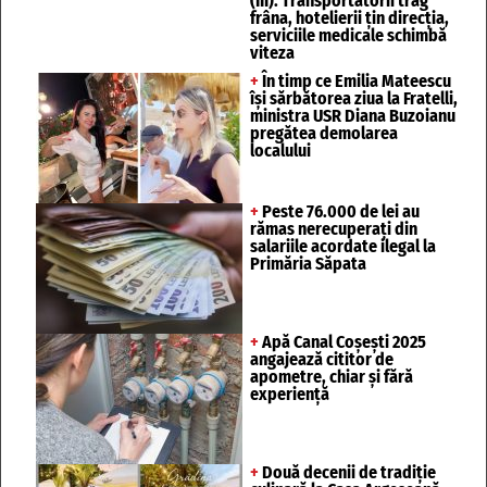
(III). Transportatorii trag
frâna, hotelierii țin direcția,
serviciile medicale schimbă
viteza
+
În timp ce Emilia Mateescu
își sărbătorea ziua la Fratelli,
ministra USR Diana Buzoianu
pregătea demolarea
localului
+
Peste 76.000 de lei au
rămas nerecuperați din
salariile acordate ilegal la
Primăria Săpata
+
Apă Canal Coșești 2025
angajează cititor de
apometre, chiar și fără
experiență
+
Două decenii de tradiție