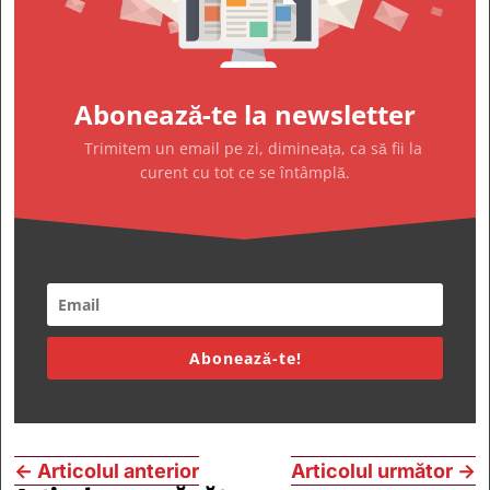
Abonează-te la newsletter
Trimitem un email pe zi, dimineața, ca să fii la
curent cu tot ce se întâmplă.
Abonează-te!
←
Articolul anterior
Articolul următor
→