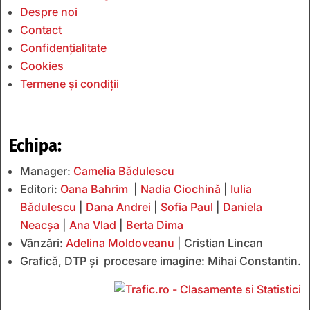
Despre noi
Contact
Confidențialitate
Cookies
Termene și condiții
Echipa:
Manager:
Camelia Bădulescu
Editori:
Oana Bahrim
|
Nadia Ciochină
|
Iulia
Bădulescu
|
Dana Andrei
|
Sofia Paul
|
Daniela
Neacșa
|
Ana Vlad
|
Berta Dima
Vânzări:
Adelina Moldoveanu
| Cristian Lincan
Grafică, DTP și procesare imagine: Mihai Constantin.