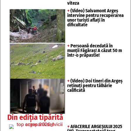
viteza
+
(Video) Salvamont Argeș
intervine pentru recuperarea
unor turişti aflaţi în
dificultate
+
Persoană decedată în
munții Făgăraș! A căzut 50 m
într-o prăpastie!
+
(Video) Doi tineri din Argeș
reținuți pentru tâlhărie
calificată
Din ediția tipărită
+
AFACERILE ARGEȘULUI 2025