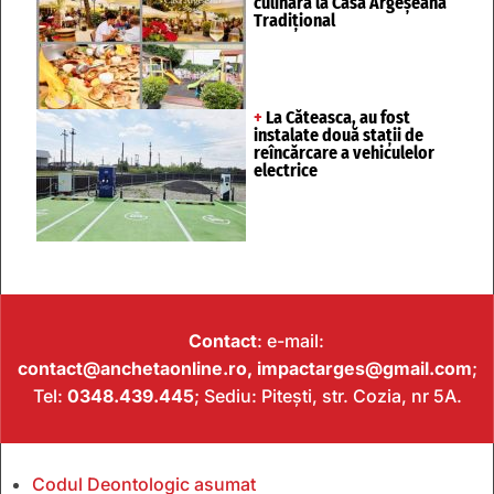
culinară la Casa Argeșeană
Tradițional
+
La Căteasca, au fost
instalate două stații de
reîncărcare a vehiculelor
electrice
Contact
: e-mail:
contact@anchetaonline.ro,
impactarges@gmail.com
;
Tel:
0348.439.445
; Sediu: Pitești, str. Cozia, nr 5A.
Codul Deontologic asumat