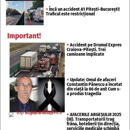
+
Încă un accident A1 Pitești-București!
Traficul este restricționat
Important!
+
Accident pe Drumul Expres
Craiova-Pitești. Trei
camioane implicate
+
Update: Omul de afaceri
Constantin Pănescu a încetat
din viață la 66 de ani! Cum s-
a produs tragedia
+
AFACERILE ARGEȘULUI 2025
(III). Transportatorii trag
frâna, hotelierii țin direcția,
serviciile medicale schimbă