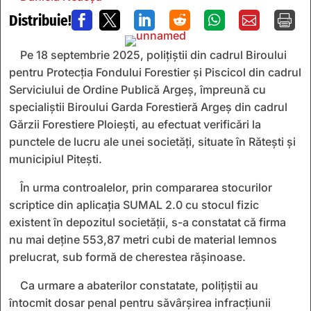
Distribuie!







Pe 18 septembrie 2025, polițiștii din cadrul Biroului
pentru Protecția Fondului Forestier și Piscicol din cadrul
Serviciului de Ordine Publică Argeș, împreună cu
specialiștii Biroului Garda Forestieră Argeș din cadrul
Gărzii Forestiere Ploiești, au efectuat verificări la
punctele de lucru ale unei societăți, situate în Rătești și
municipiul Pitești.
În urma controalelor, prin compararea stocurilor
scriptice din aplicația SUMAL 2.0 cu stocul fizic
existent în depozitul societății, s-a constatat că firma
nu mai deține 553,87 metri cubi de material lemnos
prelucrat, sub formă de cherestea rășinoase.
Ca urmare a abaterilor constatate, polițiștii au
întocmit dosar penal pentru săvârșirea infracțiunii