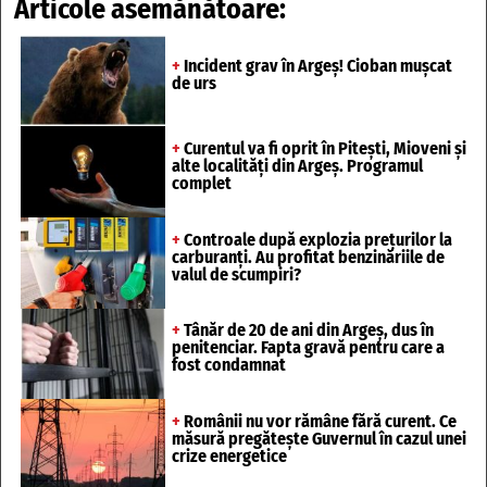
Articole asemănătoare:
+
Incident grav în Argeș! Cioban mușcat
de urs
+
Curentul va fi oprit în Pitești, Mioveni și
alte localități din Argeș. Programul
complet
+
Controale după explozia prețurilor la
carburanți. Au profitat benzinăriile de
valul de scumpiri?
+
Tânăr de 20 de ani din Argeș, dus în
penitenciar. Fapta gravă pentru care a
fost condamnat
+
Românii nu vor rămâne fără curent. Ce
măsură pregătește Guvernul în cazul unei
crize energetice