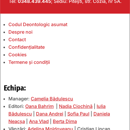
Tel:
0348.439.445
; Sediu: Pitești, str. Cozia, nr 5A.
Codul Deontologic asumat
Despre noi
Contact
Confidențialitate
Cookies
Termene și condiții
Echipa:
Manager:
Camelia Bădulescu
Editori:
Oana Bahrim
|
Nadia Ciochină
|
Iulia
Bădulescu
|
Dana Andrei
|
Sofia Paul
|
Daniela
Neacșa
|
Ana Vlad
|
Berta Dima
Vânzări:
Adelina Moldoveanu
| Cristian Lincan