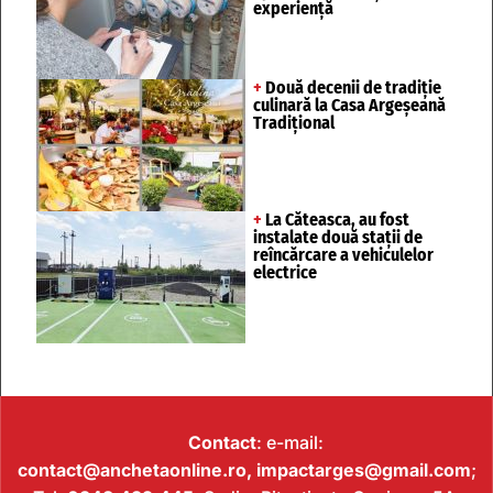
experiență
+
Două decenii de tradiție
culinară la Casa Argeșeană
Tradițional
+
La Căteasca, au fost
instalate două stații de
reîncărcare a vehiculelor
electrice
Contact
: e-mail:
contact@anchetaonline.ro,
impactarges@gmail.com
;