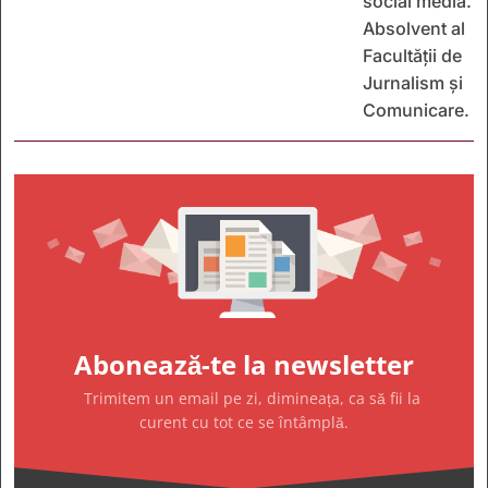
social media.
Absolvent al
Facultății de
Jurnalism și
Comunicare.
Abonează-te la newsletter
Trimitem un email pe zi, dimineața, ca să fii la
curent cu tot ce se întâmplă.