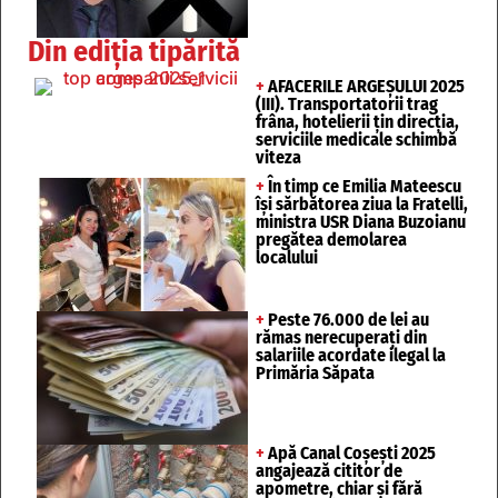
Din ediția tipărită
+
AFACERILE ARGEȘULUI 2025
(III). Transportatorii trag
frâna, hotelierii țin direcția,
serviciile medicale schimbă
viteza
+
În timp ce Emilia Mateescu
își sărbătorea ziua la Fratelli,
ministra USR Diana Buzoianu
pregătea demolarea
localului
+
Peste 76.000 de lei au
rămas nerecuperați din
salariile acordate ilegal la
Primăria Săpata
+
Apă Canal Coșești 2025
angajează cititor de
apometre, chiar și fără