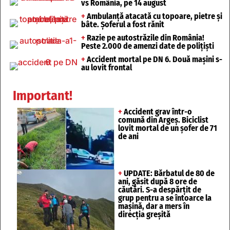
vs România, pe 14 august
+
Ambulanță atacată cu topoare, pietre și
bâte. Șoferul a fost rănit
+
Razie pe autostrăzile din România!
Peste 2.000 de amenzi date de polițiști
+
Accident mortal pe DN 6. Două mașini s-
au lovit frontal
Important!
+
Accident grav într-o
comună din Argeș. Biciclist
lovit mortal de un șofer de 71
de ani
+
UPDATE: Bărbatul de 80 de
ani, găsit după 8 ore de
căutări. S-a despărțit de
grup pentru a se întoarce la
mașină, dar a mers în
direcția greșită