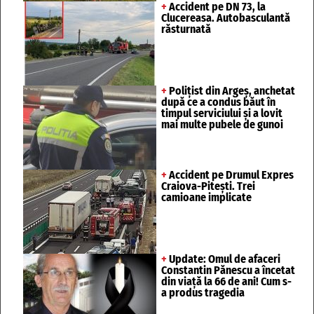
+
Accident pe DN 73, la
Clucereasa. Autobasculantă
răsturnată
+
Polițist din Argeș, anchetat
după ce a condus băut în
timpul serviciului și a lovit
mai multe pubele de gunoi
+
Accident pe Drumul Expres
Craiova-Pitești. Trei
camioane implicate
+
Update: Omul de afaceri
Constantin Pănescu a încetat
din viață la 66 de ani! Cum s-
a produs tragedia