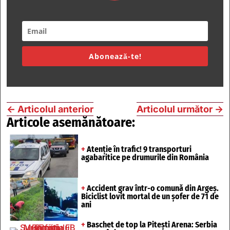
Abonează-te!
←
Articolul anterior
Articolul următor
→
Articole asemănătoare:
+
Atenție în trafic! 9 transporturi
agabaritice pe drumurile din România
+
Accident grav într-o comună din Argeș.
Biciclist lovit mortal de un șofer de 71 de
ani
+
Baschet de top la Pitești Arena: Serbia