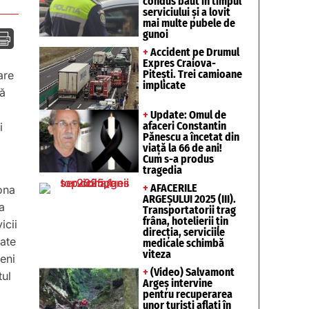
condus băut în timpul
serviciului și a lovit
mai multe pubele de
gunoi

+
Accident pe Drumul
Expres Craiova-
Pitești. Trei camioane
are
implicate
tă
+
Update: Omul de
afaceri Constantin
i
Pănescu a încetat din
viață la 66 de ani!
Cum s-a produs
tragedia
+
AFACERILE
ona
ARGEȘULUI 2025 (III).
a
Transportatorii trag
frâna, hotelierii țin
icii
direcția, serviciile
tate
medicale schimbă
viteza
veni
+
(Video) Salvamont
tul
Argeș intervine
pentru recuperarea
unor turişti aflaţi în