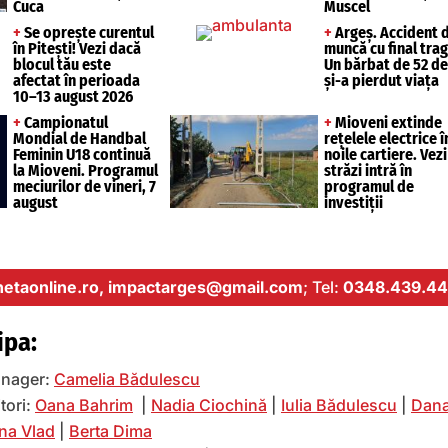
Cuca
Muscel
+
Se oprește curentul
+
Argeș. Accident 
în Pitești! Vezi dacă
muncă cu final trag
blocul tău este
Un bărbat de 52 de
afectat în perioada
și-a pierdut viața
10–13 august 2026
+
Campionatul
+
Mioveni extinde
Mondial de Handbal
rețelele electrice î
Feminin U18 continuă
noile cartiere. Vezi
la Mioveni. Programul
străzi intră în
meciurilor de vineri, 7
programul de
august
investiții
etaonline.ro,
impactarges@gmail.com
; Tel:
0348.439.44
ipa:
nager:
Camelia Bădulescu
tori:
Oana Bahrim
|
Nadia Ciochină
|
Iulia Bădulescu
|
Dana
na Vlad
|
Berta Dima