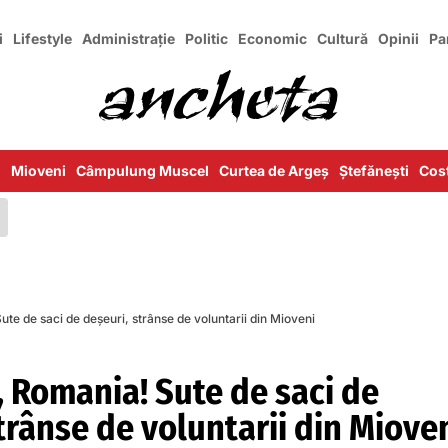
i
Lifestyle
Administrație
Politic
Economic
Cultură
Opinii
Pa
i
Mioveni
Câmpulung Muscel
Curtea de Argeș
Ștefănești
Cost
Sute de saci de deșeuri, strânse de voluntarii din Mioveni
t, Romania! Sute de saci de
trânse de voluntarii din Miove