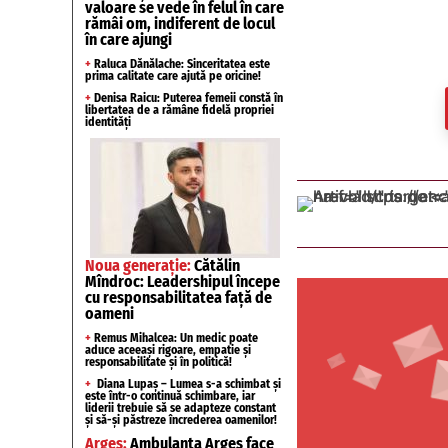
valoare se vede în felul în care
rămâi om, indiferent de locul
în care ajungi
+
Raluca Dănălache: Sinceritatea este
prima calitate care ajută pe oricine!
+
Denisa Raicu: Puterea femeii constă în
libertatea de a rămâne fidelă propriei
identități
Noua generație:
Cătălin
Mîndroc: Leadershipul începe
cu responsabilitatea față de
oameni
+
Remus Mihalcea: Un medic poate
aduce aceeași rigoare, empatie și
responsabilitate și în politică!
+
Diana Lupaș – Lumea s-a schimbat și
este într-o continuă schimbare, iar
liderii trebuie să se adapteze constant
și să-și păstreze încrederea oamenilor!
Argeș:
Ambulanța Argeș face