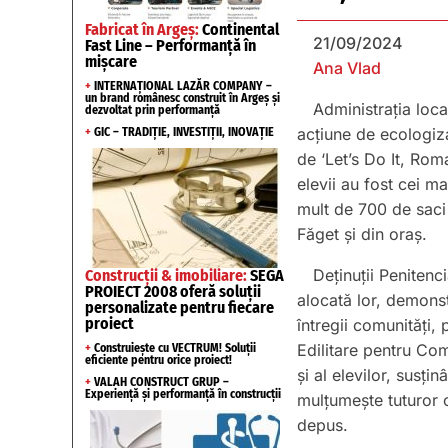
Fabricat în Argeș:
Continental
21/09/2024
Fast Line – Performanță în
mișcare
Ana Vlad
+
INTERNAȚIONAL LAZĂR COMPANY –
un brand românesc construit în Argeș și
Administrația loca
dezvoltat prin performanță
acțiune de ecologiza
+
GIC – TRADIȚIE, INVESTIȚII, INOVAȚIE
de ‘Let’s Do It, Roma
elevii au fost cei m
mult de 700 de saci
Făget și din oraș.
Deținuții Penitenc
Construcții & imobiliare:
SEGA
PROIECT 2008 oferă soluții
alocată lor, demonst
personalizate pentru fiecare
proiect
întregii comunități, 
Edilitare pentru Com
+
Construiește cu VECTRUM! Soluții
eficiente pentru orice proiect!
și al elevilor, susți
+
VALAH CONSTRUCT GRUP –
Experiență și performanță în construcții
mulțumește tuturor ce
depus.