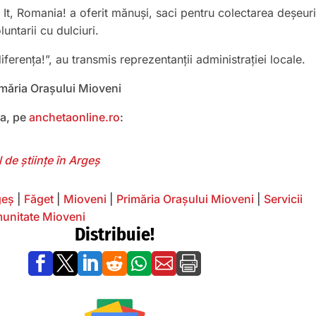
 It, Romania! a oferit mănuși, saci pentru colectarea deșeuri
untarii cu dulciuri.
erența!”, au transmis reprezentanții administrației locale.
imăria Orașului Mioveni
a, pe
anchetaonline.ro
:
 de științe în Argeș
geș
|
Făget
|
Mioveni
|
Primăria Orașului Mioveni
|
Servicii
munitate Mioveni
Distribuie!






