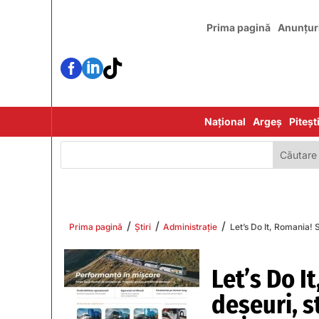
Prima pagină
Anunțur



Național
Argeș
Piteșt
/
/
/
Prima pagină
Știri
Administrație
Let’s Do It, Romania! 
Let’s Do I
deșeuri, s