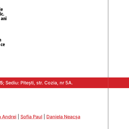
de
ic.
 ani
n
 ce
5
; Sediu: Pitești, str. Cozia, nr 5A.
 Andrei
|
Sofia Paul
|
Daniela Neacșa