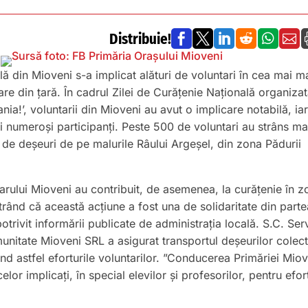
Distribuie!






lă din Mioveni s-a implicat alături de voluntari în cea mai m
re din țară. În cadrul Zilei de Curățenie Națională organiza
nia!’, voluntarii din Mioveni au avut o implicare notabilă, iar
ai numeroși participanți. Peste 500 de voluntari au strâns ma
 de deșeuri de pe malurile Râului Argeșel, din zona Pădurii
iarului Mioveni au contribuit, de asemenea, la curățenie în z
rând că această acțiune a fost una de solidaritate din parte
potrivit informării publicate de administrația locală. S.C. Serv
unitate Mioveni SRL a asigurat transportul deșeurilor colec
nând astfel eforturile voluntarilor. ”Conducerea Primăriei Mio
lor implicați, în special elevilor și profesorilor, pentru efor