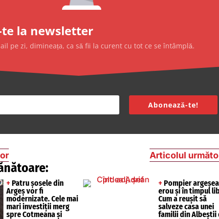
te la newsletter
l pe zi, dimineața, ca să fii la curent cu tot ce se întâmplă.
Abonează-te!
ior
Articolul următo
ănătoare:
+
Patru șosele din
+
Pompier argeșea
Argeș vor fi
erou și în timpul li
modernizate. Cele mai
Cum a reușit să
mari investiții merg
salveze casa unei
spre Cotmeana și
familii din Albeștii