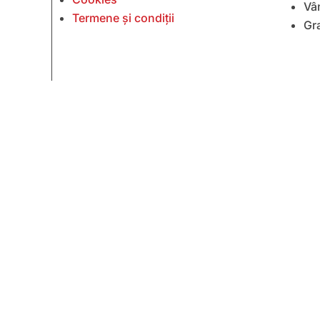
Vâ
Termene și condiții
Gr