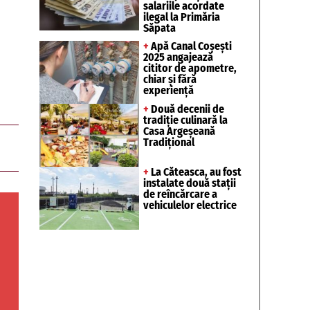
salariile acordate
ilegal la Primăria
Săpata
+
Apă Canal Coșești
2025 angajează
cititor de apometre,
chiar și fără
experiență
+
Două decenii de
tradiție culinară la
Casa Argeșeană
Tradițional
+
La Căteasca, au fost
instalate două stații
de reîncărcare a
vehiculelor electrice