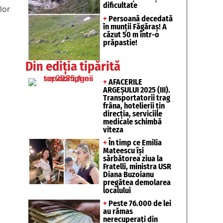
dificultate
lor
+
Persoană decedată
în munții Făgăraș! A
căzut 50 m într-o
prăpastie!
Din ediția tipărită
+
AFACERILE
ARGEȘULUI 2025 (III).
Transportatorii trag
frâna, hotelierii țin
direcția, serviciile
medicale schimbă
viteza
+
În timp ce Emilia
Mateescu își
sărbătorea ziua la
Fratelli, ministra USR
Diana Buzoianu
pregătea demolarea
localului
+
Peste 76.000 de lei
au rămas
nerecuperați din