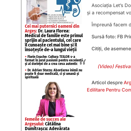
Asociația Let’s Do
și a recompensat vol
Împreună facem dif
Cei mai puternici oameni din
Argeș:
Dr. Laura Florea:
Medicul de familie este primul
Sursă foto: FB Pr
sprijin al pacientului, cel care
îl cunoaște cel mai bine și îl
Citiți, de asemene
însoțește de-a lungul vieții
+
Florin Enache: Cultura TEILOR s-a
format în jurul pasiunii pentru excelență
și al dorinței de a crea ceva autentic
(Video) Festival
+
Dr. Adrian Sturzu: Abordarea inimii nu
poate fi doar medicală, ci și umană și
spirituală
Articol despre
Ar
Edilitare Pentru Co
Femeile de succes ale
Argeșului:
Cătălina
Dumitrașcu: Adevărata