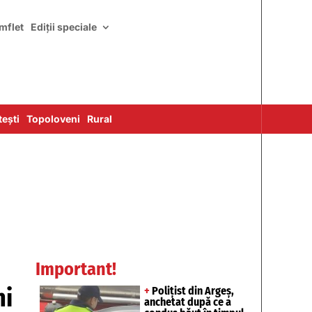
mflet
Ediții speciale
ești
Topoloveni
Rural
Important!
ni
+
Polițist din Argeș,
anchetat după ce a