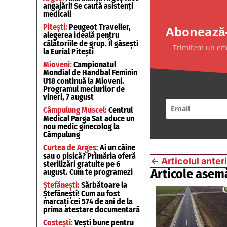
angajări! Se caută asistenți
medicali
Pitești:
Peugeot Traveller,
Abonează-
alegerea ideală pentru
călătoriile de grup. Îl găsești
Trimitem un emai
la Eurial Pitești
Mioveni:
Campionatul
Mondial de Handbal Feminin
U18 continuă la Mioveni.
Programul meciurilor de
vineri, 7 august
Câmpulung Muscel:
Centrul
Medical Parga Sat aduce un
nou medic ginecolog la
Câmpulung
Curtea de Argeș:
Ai un câine
sau o pisică? Primăria oferă
←
Articolul anter
sterilizări gratuite pe 6
Articole asem
august. Cum te programezi
Ștefănești:
Sărbătoare la
Ștefănești! Cum au fost
marcați cei 574 de ani de la
prima atestare documentară
Costești:
Vești bune pentru