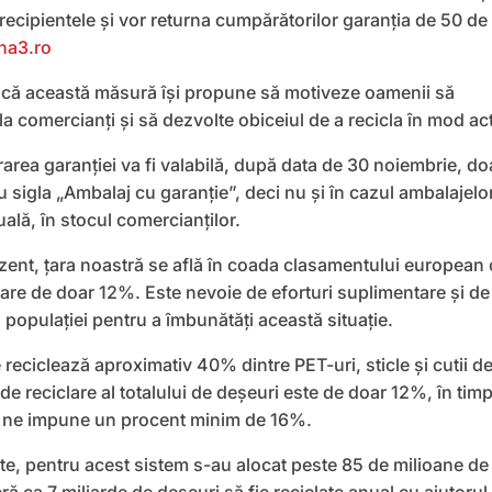
 recipientele şi vor returna cumpărătorilor garanţia de 50 de
na3.ro
in că această măsură își propune să motiveze oamenii să
la comercianți și să dezvolte obiceiul de a recicla în mod act
rea garanţiei va fi valabilă, după data de 30 noiembrie, do
 sigla „Ambalaj cu garanţie”, deci nu şi în cazul ambalajelo
uală, în stocul comercianţilor.
ezent, țara noastră se află în coada clasamentului european
are de doar 12%. Este nevoie de eforturi suplimentare și de
populației pentru a îmbunătăți această situație.
 reciclează aproximativ 40% dintre PET-uri, sticle și cutii d
de reciclare al totalului de deșeuri este de doar 12%, în tim
ne impune un procent minim de 16%.
tate, pentru acest sistem s-au alocat peste 85 de milioane de