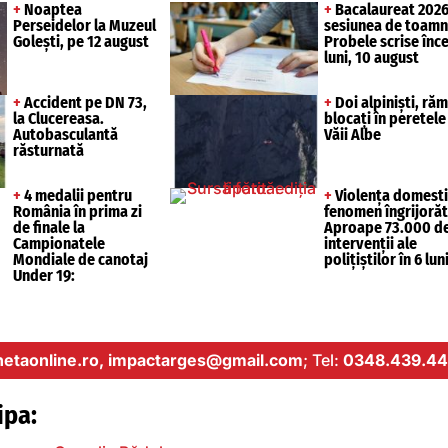
+
Noaptea
+
Bacalaureat 2026
Perseidelor la Muzeul
sesiunea de toamn
Golești, pe 12 august
Probele scrise înc
luni, 10 august
+
Accident pe DN 73,
+
Doi alpiniști, răm
la Clucereasa.
blocați în peretele
Autobasculantă
Văii Albe
răsturnată
+
4 medalii pentru
+
Violența domesti
România în prima zi
fenomen îngrijorăt
de finale la
Aproape 73.000 d
Campionatele
intervenții ale
Mondiale de canotaj
polițiștilor în 6 lun
Under 19:
etaonline.ro,
impactarges@gmail.com
; Tel:
0348.439.44
ipa: