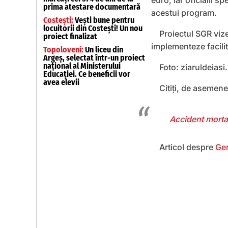
euro, iar oficialii s
prima atestare documentară
acestui program.
Costești:
Vești bune pentru
locuitorii din Costești! Un nou
Proiectul SGR viz
proiect finalizat
implementeze facilit
Topoloveni:
Un liceu din
Argeș, selectat într-un proiect
național al Ministerului
Foto: ziaruldeiasi
Educației. Ce beneficii vor
avea elevii
Citiți, de asemen
Accident mortal
Articol despre
Ge