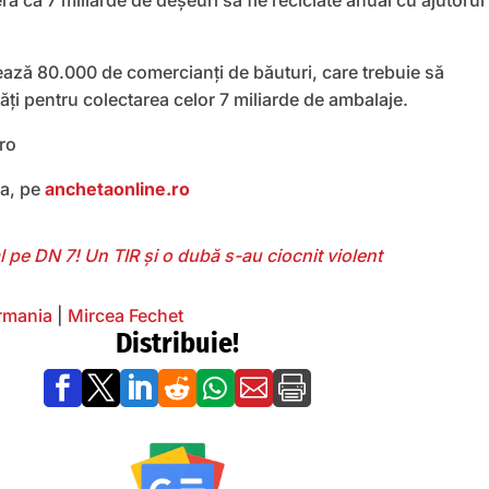
peră ca 7 miliarde de deşeuri să fie reciclate anual cu ajutorul
ează 80.000 de comercianţi de băuturi, care trebuie să
ăţi pentru colectarea celor 7 miliarde de ambalaje.
.ro
ea, pe
anchetaonline.ro
 pe DN 7! Un TIR și o dubă s-au ciocnit violent
rmania
|
Mircea Fechet
Distribuie!






