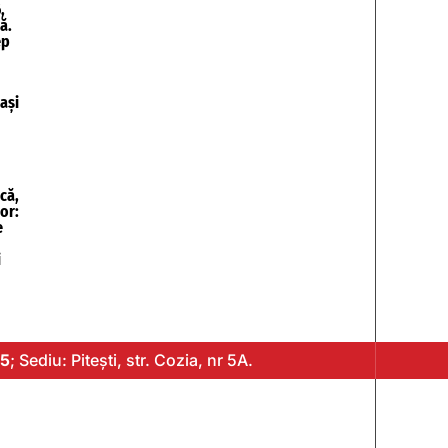
,
ă.
ep
ași
că,
or:
e
i
5
; Sediu: Pitești, str. Cozia, nr 5A.