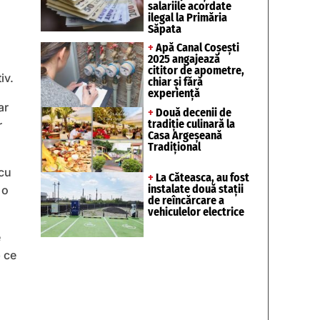
salariile acordate
ilegal la Primăria
Săpata
+
Apă Canal Coșești
2025 angajează
cititor de apometre,
iv.
chiar și fără
experiență
ar
+
Două decenii de
tradiție culinară la
r
Casa Argeșeană
Tradițional
 cu
+
La Căteasca, au fost
instalate două stații
 o
de reîncărcare a
vehiculelor electrice
e
p ce