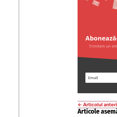
Abonează-
Trimitem un emai
←
Articolul anter
Articole asem