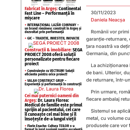
Fabricat în Argeș:
Continental
30/11/2023
Fast Line – Performanță în
mișcare
Daniela Neacșa
+
INTERNAȚIONAL LAZĂR COMPANY –
un brand românesc construit în Argeș și
Românii vor primi 
dezvoltat prin performanță
garanție-returnare, 
+
GIC – TRADIȚIE, INVESTIȚII, INOVAȚIE
ţara noastră va deţi
Construcții & imobiliare:
SEGA
Germania, din punct
PROIECT 2008 oferă soluții
personalizate pentru fiecare
proiect
La achiziționarea 
+
Construiește cu VECTRUM! Soluții
de bani. Ulterior, du
eficiente pentru orice proiect!
de returnare, într-u
+
VALAH CONSTRUCT GRUP –
Experiență și performanță în construcții
Prin urmare, român
Cei mai puternici oameni din
fiecare ambalaj retu
Argeș:
Dr. Laura Florea:
Medicul de familie este primul
sprijin al pacientului, cel care
Sistemul se aplică
îl cunoaște cel mai bine și îl
metal, cu volume cupr
însoțește de-a lungul vieții
produsele care vor f
+
Florin Enache: Cultura TEILOR s-a
format în jurul pasiunii pentru excelență