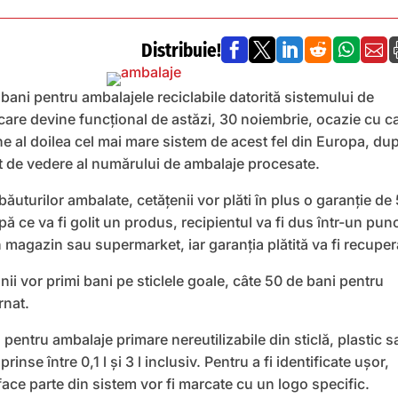
Distribuie!






bani pentru ambalajele reciclabile datorită sistemului de
care devine funcțional de astăzi, 30 noiembrie, ocazie cu c
ne al doilea cel mai mare sistem de acest fel din Europa, du
 de vedere al numărului de ambalaje procesate.
băuturilor ambalate, cetățenii vor plăti în plus o garanție de
pă ce va fi golit un produs, recipientul va fi dus într-un pun
n magazin sau supermarket, iar garanția plătită va fi recuper
ii vor primi bani pe sticlele goale, câte 50 de bani pentru
rnat.
 pentru ambalaje primare nereutilizabile din sticlă, plastic s
inse între 0,1 l şi 3 l inclusiv. Pentru a fi identificate uşor,
ace parte din sistem vor fi marcate cu un logo specific.