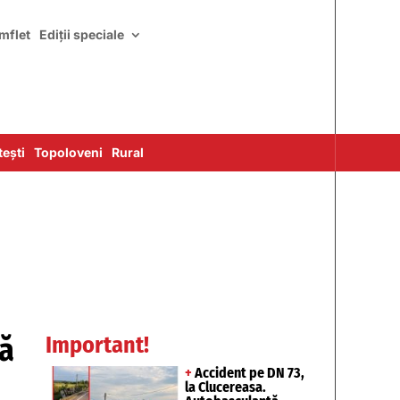
mflet
Ediții speciale
ești
Topoloveni
Rural
ră
Important!
+
Accident pe DN 73,
la Clucereasa.