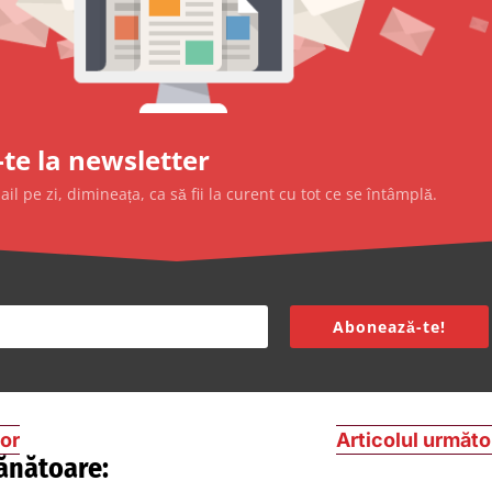
te la newsletter
l pe zi, dimineața, ca să fii la curent cu tot ce se întâmplă.
Abonează-te!
ior
Articolul următo
ănătoare: