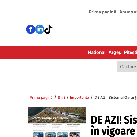
Prima pagină
Anunțur



Național
Argeș
Piteșt
/
/
/
Prima pagină
Știri
Importante
DE AZI! Sistemul Garanţi
DE AZI! Si
în vigoare