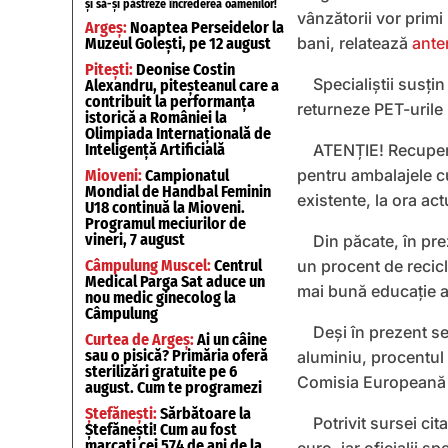
și să-și păstreze încrederea oamenilor!
vânzătorii vor primi
Argeș:
Noaptea Perseidelor la
bani, relatează
ante
Muzeul Golești, pe 12 august
Pitești:
Deonise Costin
Specialiștii susț
Alexandru, piteșteanul care a
contribuit la performanța
returneze PET-urile 
istorică a României la
Olimpiada Internațională de
Inteligență Artificială
ATENȚIE! Recupera
pentru ambalajele cu
Mioveni:
Campionatul
Mondial de Handbal Feminin
existente, la ora act
U18 continuă la Mioveni.
Programul meciurilor de
vineri, 7 august
Din păcate, în pr
Câmpulung Muscel:
Centrul
un procent de recicl
Medical Parga Sat aduce un
mai bună educație a 
nou medic ginecolog la
Câmpulung
Deși în prezent se
Curtea de Argeș:
Ai un câine
sau o pisică? Primăria oferă
aluminiu, procentul 
sterilizări gratuite pe 6
Comisia Europeană 
august. Cum te programezi
Ștefănești:
Sărbătoare la
Potrivit sursei ci
Ștefănești! Cum au fost
marcați cei 574 de ani de la