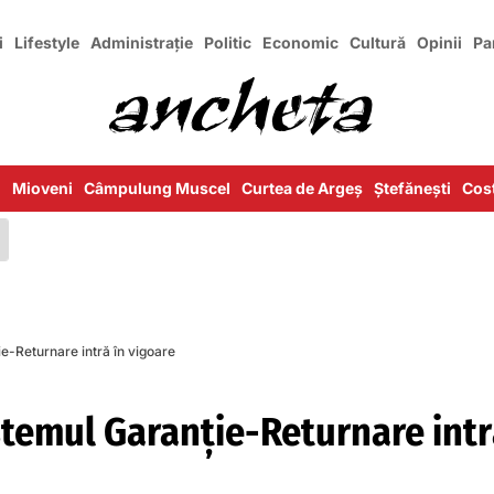
i
Lifestyle
Administrație
Politic
Economic
Cultură
Opinii
Pa
i
Mioveni
Câmpulung Muscel
Curtea de Argeș
Ștefănești
Cost
e-Returnare intră în vigoare
stemul Garanţie-Returnare int