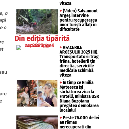
viteza
+
(Video) Salvamont
e, o
Argeș intervine
pentru recuperarea
aţă
unor turişti aflaţi în
re o
dificultate
Din ediția tipărită
re
+
AFACERILE
at
ARGEȘULUI 2025 (III).
Transportatorii trag
frâna, hotelierii țin
direcția, serviciile
medicale schimbă
 sau
viteza
+
În timp ce Emilia
Mateescu își
sărbătorea ziua la
care
Fratelli, ministra USR
e
Diana Buzoianu
pregătea demolarea
localului
+
Peste 76.000 de lei
au rămas
nerecuperați din