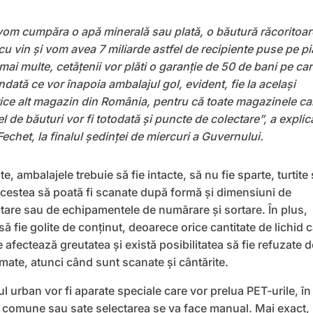
 vom cumpăra o apă minerală sau plată, o băutură răcoritoar
 cu vin şi vom avea 7 miliarde astfel de recipiente puse pe pi
mai multe, cetăţenii vor plăti o garanţie de 50 de bani pe ca
ndată ce vor înapoia ambalajul gol, evident, fie la acelaşi
rice alt magazin din România, pentru că toate magazinele ca
l de băuturi vor fi totodată şi puncte de colectare”, a explic
echet, la finalul şedinţei de miercuri a Guvernului.
te, ambalajele trebuie să fie intacte, să nu fie sparte, turtite
acestea să poată fi scanate după formă şi dimensiuni de
tare sau de echipamentele de numărare şi sortare. În plus,
să fie golite de conţinut, deoarece orice cantitate de lichid 
 afectează greutatea şi există posibilitatea să fie refuzate d
ate, atunci când sunt scanate şi cântărite.
ul urban vor fi aparate speciale care vor prelua PET-urile, în
 comune sau sate selectarea se va face manual. Mai exact,