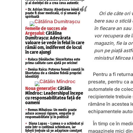
și al dorinței de a crea ceva autentic
+
Dr. Adrian Sturzu: Abordarea inimii nu
Ori de câte ori
poate fi doar medicală, ci și umană și
spirituală
bere sau o sticlă
în fiecare an sau 
Femeile de succes ale
Argeșului:
Cătălina
vor recupera de î
Dumitrașcu: Adevărata
valoare se vede în felul în care
magazin, fie la o
rămâi om, indiferent de locul
pun pe piaţă astfe
în care ajungi
ministrul Mircea F
+
Raluca Dănălache: Sinceritatea este
prima calitate care ajută pe oricine!
+
Denisa Raicu: Puterea femeii constă în
libertatea de a rămâne fidelă propriei
Pentru a fi returna
identități
presate, pentru ca 
Noua generație:
Cătălin
automatele de colec
Mîndroc: Leadershipul începe
recipientele trebuie 
cu responsabilitatea față de
oameni
rămâne în acestea le
+
Remus Mihalcea: Un medic poate
echipamentele autom
aduce aceeași rigoare, empatie și
responsabilitate și în politică!
În timp ce în medi
+
Diana Lupaș – Lumea s-a schimbat și
este într-o continuă schimbare, iar
magazinele mici din
liderii trebuie să se adapteze constant