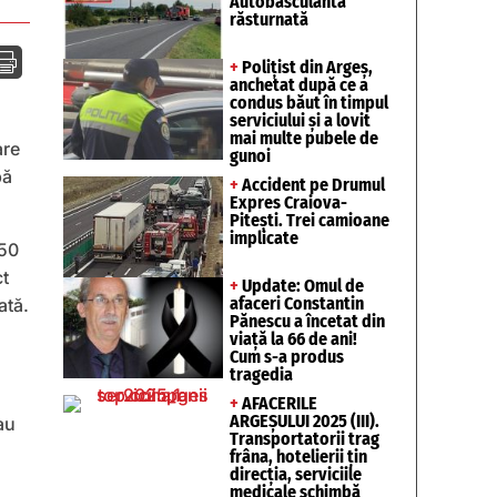
Autobasculantă
răsturnată

+
Polițist din Argeș,
anchetat după ce a
condus băut în timpul
serviciului și a lovit
mai multe pubele de
are
gunoi
pă
+
Accident pe Drumul
Expres Craiova-
Pitești. Trei camioane
implicate
 50
ct
+
Update: Omul de
afaceri Constantin
ată.
Pănescu a încetat din
viață la 66 de ani!
Cum s-a produs
tragedia
+
AFACERILE
ARGEȘULUI 2025 (III).
au
Transportatorii trag
frâna, hotelierii țin
direcția, serviciile
medicale schimbă