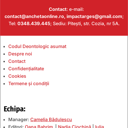
Contact
: e-mail:
contact@anchetaonline.ro,
impactarges@gmail.com
;
Tel:
0348.439.445
; Sediu: Pitești, str. Cozia, nr 5A.
Codul Deontologic asumat
Despre noi
Contact
Confidențialitate
Cookies
Termene și condiții
Echipa:
Manager:
Camelia Bădulescu
Editori:
Oana Bahrim
|
Nadia Ciochină
|
Iulia