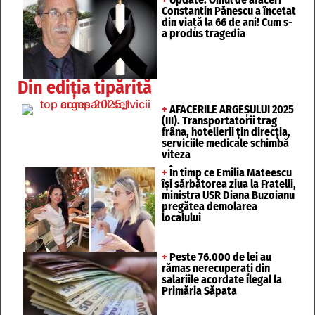
Constantin Pănescu a încetat
din viață la 66 de ani! Cum s-
a produs tragedia
Din ediția tipărită
+
AFACERILE ARGEȘULUI 2025
(III). Transportatorii trag
frâna, hotelierii țin direcția,
serviciile medicale schimbă
viteza
+
În timp ce Emilia Mateescu
își sărbătorea ziua la Fratelli,
ministra USR Diana Buzoianu
pregătea demolarea
localului
+
Peste 76.000 de lei au
rămas nerecuperați din
salariile acordate ilegal la
Primăria Săpata