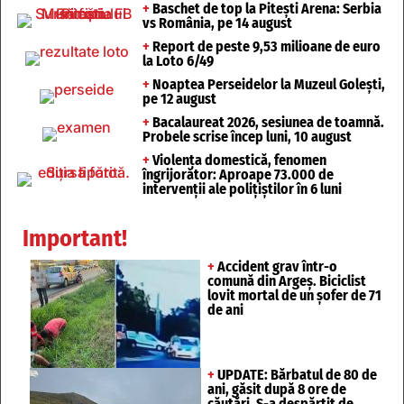
+
Baschet de top la Pitești Arena: Serbia
vs România, pe 14 august
+
Report de peste 9,53 milioane de euro
la Loto 6/49
+
Noaptea Perseidelor la Muzeul Golești,
pe 12 august
+
Bacalaureat 2026, sesiunea de toamnă.
Probele scrise încep luni, 10 august
+
Violența domestică, fenomen
îngrijorător: Aproape 73.000 de
intervenții ale polițiștilor în 6 luni
Important!
+
Accident grav într-o
comună din Argeș. Biciclist
lovit mortal de un șofer de 71
de ani
+
UPDATE: Bărbatul de 80 de
ani, găsit după 8 ore de
căutări. S-a despărțit de