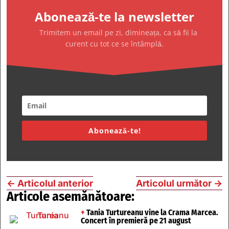
Abonează-te la newsletter
Trimitem un email pe zi, dimineața, ca să fii la
curent cu tot ce se întâmplă.
Abonează-te!
←
Articolul anterior
Articolul următor
→
Articole asemănătoare:
+
Tania Turtureanu vine la Crama Marcea.
Concert în premieră pe 21 august