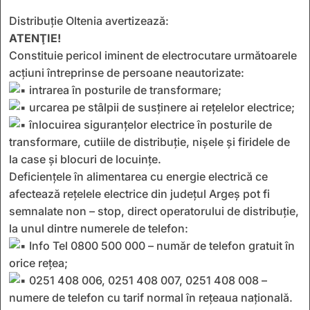
Distribuţie Oltenia avertizează:
ATENŢIE!
Constituie pericol iminent de electrocutare următoarele
acţiuni întreprinse de persoane neautorizate:
intrarea în posturile de transformare;
urcarea pe stâlpii de susţinere ai reţelelor electrice;
înlocuirea siguranţelor electrice în posturile de
transformare, cutiile de distribuţie, nişele şi firidele de
la case şi blocuri de locuinţe.
Deficiențele în alimentarea cu energie electrică ce
afectează rețelele electrice din județul Argeș pot fi
semnalate non – stop, direct operatorului de distribuție,
la unul dintre numerele de telefon:
Info Tel 0800 500 000 – număr de telefon gratuit în
orice rețea;
0251 408 006, 0251 408 007, 0251 408 008 –
numere de telefon cu tarif normal în rețeaua națională.