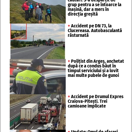
grup pentru a se întoarce la
mașină, dar a mers în
direcția greșită
+
Accident pe DN 73, la
Clucereasa. Autobasculantă
răsturnată
+
Polițist din Argeș, anchetat
după ce a condus băut în
timpul serviciului și a lovit
mai multe pubele de gunoi
+
Accident pe Drumul Expres
Craiova-Pitești. Trei
camioane implicate
+
Update: Omul de afaceri