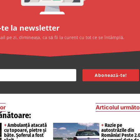
te la newsletter
l pe zi, dimineața, ca să fii la curent cu tot ce se întâmplă.
Abonează-te!
ior
Articolul următo
ănătoare:
+
Ambulanță atacată
+
Razie pe
cu topoare, pietre și
autostrăzile din
bâte. Șoferul a fost
România! Peste 2.