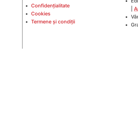
Edi
Confidențialitate
|
A
Cookies
Vâ
Termene și condiții
Gr