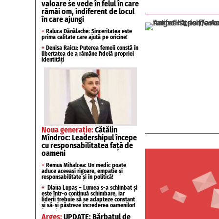
valoare se vede în felul în care
rămâi om, indiferent de locul
în care ajungi
+
Raluca Dănălache: Sinceritatea este
prima calitate care ajută pe oricine!
+
Denisa Raicu: Puterea femeii constă în
libertatea de a rămâne fidelă propriei
identități
Noua generație:
Cătălin
Mîndroc: Leadershipul începe
cu responsabilitatea față de
oameni
+
Remus Mihalcea: Un medic poate
aduce aceeași rigoare, empatie și
responsabilitate și în politică!
+
Diana Lupaș – Lumea s-a schimbat și
este într-o continuă schimbare, iar
liderii trebuie să se adapteze constant
și să-și păstreze încrederea oamenilor!
Argeș:
UPDATE: Bărbatul de