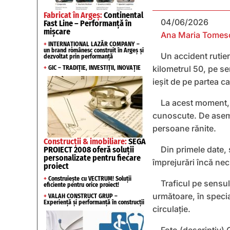
Fabricat în Argeș:
Continental
04/06/2026
Fast Line – Performanță în
mișcare
Ana Maria Tomes
+
INTERNAȚIONAL LAZĂR COMPANY –
un brand românesc construit în Argeș și
Un accident rutier
dezvoltat prin performanță
kilometrul 50, pe s
+
GIC – TRADIȚIE, INVESTIȚII, INOVAȚIE
ieșit de pe partea c
La acest moment, 
cunoscute. De aseme
persoane rănite.
Construcții & imobiliare:
SEGA
Din primele date, 
PROIECT 2008 oferă soluții
personalizate pentru fiecare
împrejurări încă nec
proiect
+
Construiește cu VECTRUM! Soluții
Traficul pe sensu
eficiente pentru orice proiect!
următoare, în specia
+
VALAH CONSTRUCT GRUP –
Experiență și performanță în construcții
circulație.