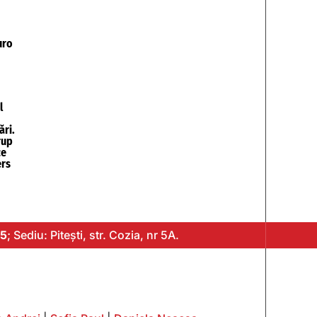
uro
l
ări.
rup
ce
ers
5
; Sediu: Pitești, str. Cozia, nr 5A.