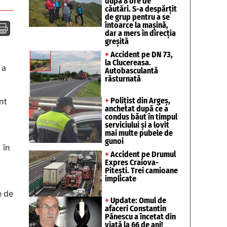
după 8 ore de
căutări. S-a despărțit
de grup pentru a se
întoarce la mașină,

dar a mers în direcția
greșită
+
Accident pe DN 73,
la Clucereasa.
 a
Autobasculantă
răsturnată
+
Polițist din Argeș,
nt
anchetat după ce a
condus băut în timpul
serviciului și a lovit
mai multe pubele de
gunoi
 în
+
Accident pe Drumul
Expres Craiova-
Pitești. Trei camioane
implicate
e de
+
Update: Omul de
afaceri Constantin
Pănescu a încetat din
viață la 66 de ani!