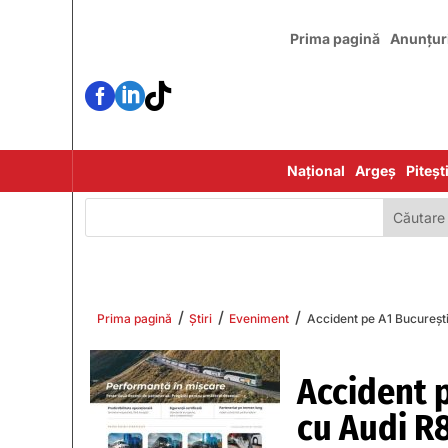
Prima pagină
Anunțur



Național
Argeș
Piteșt
/
/
/
Prima pagină
Știri
Eveniment
Accident pe A1 București-
Accident p
cu Audi R8