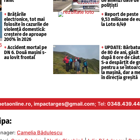
rănit
de amenzi date de
polițiști
+
Brățările
+
Report de peste
electronice, tot mai
9,53 milioane de e
folosite în cazurile de
la Loto 6/49
violență domestică:
creștere de aproape
200% în 2026
+
Accident mortal pe
+
UPDATE: Bărbatu
DN 6. Două mașini s-
de 80 de ani, găsit
au lovit frontal
după 8 ore de căut
S-a despărțit de g
pentru a se întoar
la mașină, dar a m
în direcția greșită
etaonline.ro,
impactarges@gmail.com
; Tel:
0348.439.44
ipa:
nager:
Camelia Bădulescu