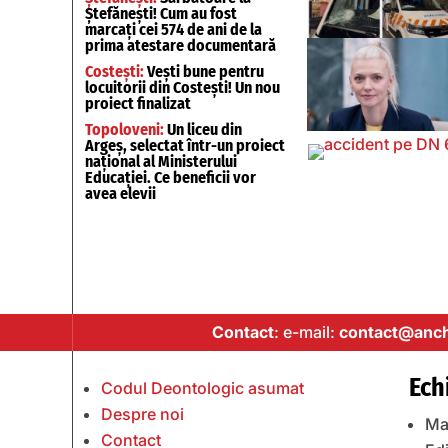
Ștefănești! Cum au fost
marcați cei 574 de ani de la
prima atestare documentară
Costești:
Vești bune pentru
locuitorii din Costești! Un nou
proiect finalizat
Topoloveni:
Un liceu din
Argeș, selectat într-un proiect
național al Ministerului
Educației. Ce beneficii vor
avea elevii
Contact
: e-mail:
contact@anch
Ech
Codul Deontologic asumat
Despre noi
Ma
Contact