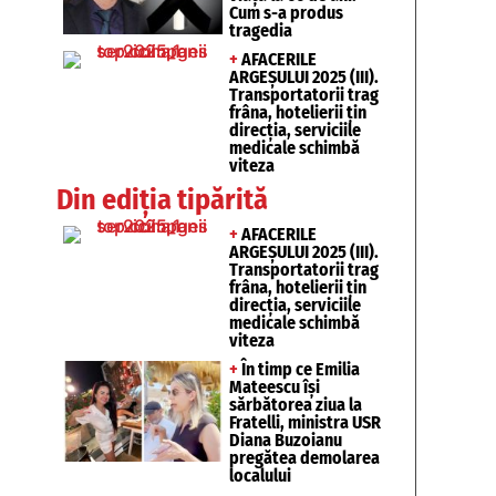
Cum s-a produs
tragedia
+
AFACERILE
ARGEȘULUI 2025 (III).
Transportatorii trag
frâna, hotelierii țin
direcția, serviciile
medicale schimbă
viteza
Din ediția tipărită
+
AFACERILE
ARGEȘULUI 2025 (III).
Transportatorii trag
frâna, hotelierii țin
direcția, serviciile
medicale schimbă
viteza
+
În timp ce Emilia
Mateescu își
sărbătorea ziua la
Fratelli, ministra USR
Diana Buzoianu
pregătea demolarea
localului