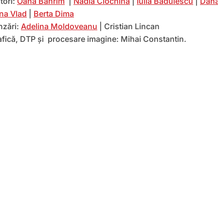
tori:
Oana Bahrim
|
Nadia Ciochină
|
Iulia Bădulescu
|
Dana
na Vlad
|
Berta Dima
nzări:
Adelina Moldoveanu
| Cristian Lincan
afică, DTP și procesare imagine: Mihai Constantin.