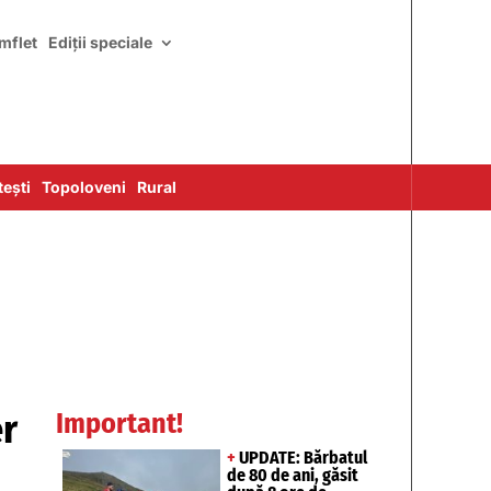
mflet
Ediții speciale
ești
Topoloveni
Rural
er
Important!
+
UPDATE: Bărbatul
de 80 de ani, găsit