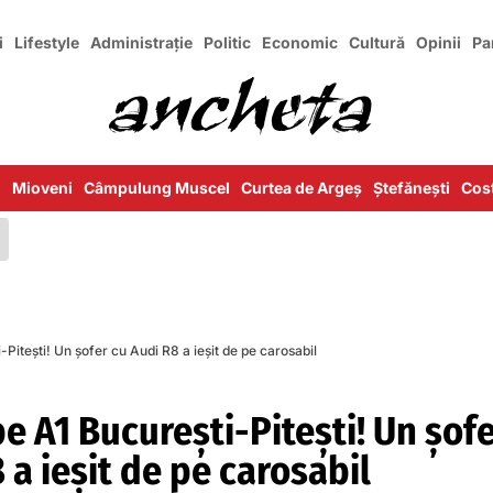
i
Lifestyle
Administrație
Politic
Economic
Cultură
Opinii
Pa
i
Mioveni
Câmpulung Muscel
Curtea de Argeș
Ștefănești
Cost
Pitești! Un șofer cu Audi R8 a ieșit de pe carosabil
e A1 București-Pitești! Un șof
 a ieșit de pe carosabil