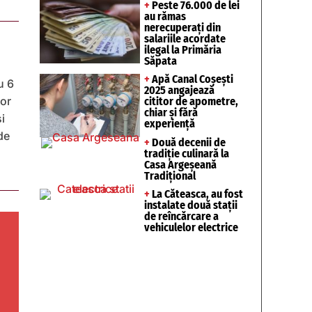
+
Peste 76.000 de lei
au rămas
nerecuperați din
salariile acordate
ilegal la Primăria
Săpata
+
Apă Canal Coșești
u 6
2025 angajează
tor
cititor de apometre,
chiar și fără
și
experiență
de
+
Două decenii de
u
tradiție culinară la
Casa Argeșeană
Tradițional
+
La Căteasca, au fost
instalate două stații
de reîncărcare a
vehiculelor electrice