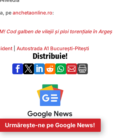
 G4Media
ea, pe
anchetaonline.ro
:
! Cod galben de vilejii și ploi torențiale în Argeș
ident
|
Autostrada A1 București-Pitești
Distribuie!







Urmărește-ne pe Google News!