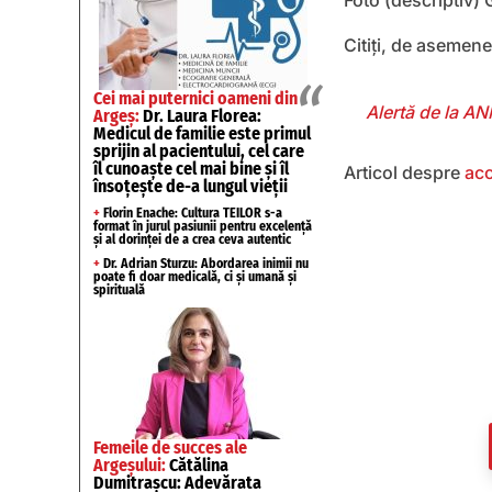
Foto (descriptiv)
Citiți, de asemen
Cei mai puternici oameni din
Alertă de la ANM
Argeș:
Dr. Laura Florea:
Medicul de familie este primul
sprijin al pacientului, cel care
îl cunoaște cel mai bine și îl
Articol despre
acc
însoțește de-a lungul vieții
+
Florin Enache: Cultura TEILOR s-a
format în jurul pasiunii pentru excelență
și al dorinței de a crea ceva autentic
+
Dr. Adrian Sturzu: Abordarea inimii nu
poate fi doar medicală, ci și umană și
spirituală
Femeile de succes ale
Argeșului:
Cătălina
Dumitrașcu: Adevărata