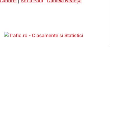
 Andrei
|
Sofia Paul
|
Daniela Neacșa