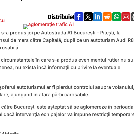
Distribuie!






cu
 s-a produs joi pe Autostrada A1 București – Pitești, la
ensul de mers către Capitală, după ce un autoturism Audi R8
arosabilă.
circumstanțele în care s-a produs evenimentul rutier nu su
nea, nu există încă informații cu privire la eventuale
șoferul autoturismul ar fi pierdut controlul asupra volanului,
lare, ajungând în afara părții carosabile.
l către București este așteptat să se aglomereze în perioada
l dacă intervenția echipajelor va impune restricții temporar