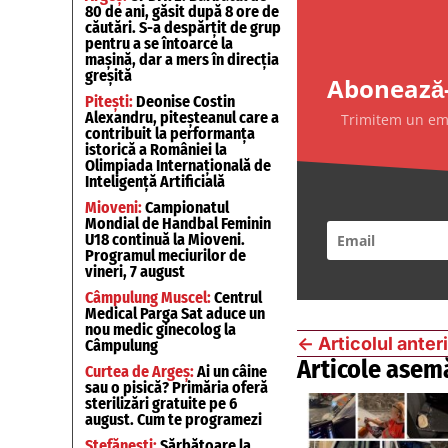
80 de ani, găsit după 8 ore de
căutări. S-a despărțit de grup
pentru a se întoarce la
mașină, dar a mers în direcția
greșită
Abonează-
Pitești:
Deonise Costin
Alexandru, piteșteanul care a
Trimitem un emai
contribuit la performanța
istorică a României la
Olimpiada Internațională de
Inteligență Artificială
Mioveni:
Campionatul
Mondial de Handbal Feminin
U18 continuă la Mioveni.
Programul meciurilor de
vineri, 7 august
Câmpulung Muscel:
Centrul
Medical Parga Sat aduce un
nou medic ginecolog la
←
Articolul anter
Câmpulung
Articole asem
Curtea de Argeș:
Ai un câine
sau o pisică? Primăria oferă
sterilizări gratuite pe 6
august. Cum te programezi
Ștefănești:
Sărbătoare la