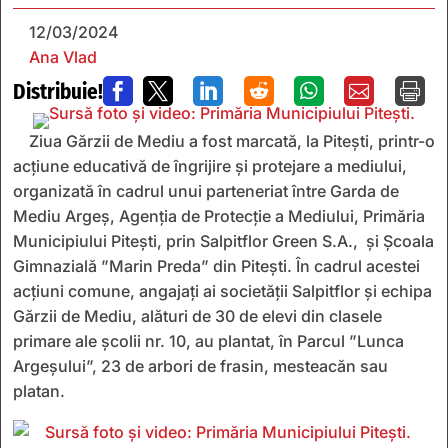
12/03/2024
Ana Vlad
Distribuie!







Ziua Gărzii de Mediu a fost marcată, la Pitești, printr-o
acțiune educativă de îngrijire și protejare a mediului,
organizată în cadrul unui parteneriat între Garda de
Mediu Argeș, Agenția de Protecție a Mediului, Primăria
Municipiului Pitești, prin Salpitflor Green S.A., și Școala
Gimnazială ”Marin Preda” din Pitești. În cadrul acestei
acțiuni comune, angajați ai societății Salpitflor și echipa
Gărzii de Mediu, alături de 30 de elevi din clasele
primare ale școlii nr. 10, au plantat, în Parcul ”Lunca
Argeșului”, 23 de arbori de frasin, mesteacăn sau
platan.