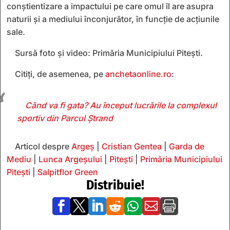
conștientizare a impactului pe care omul îl are asupra
naturii și a mediului înconjurător, în funcție de acțiunile
sale.
Sursă foto și video: Primăria Municipiului Pitești.
Citiți, de asemenea, pe
anchetaonline.ro
:
Când va fi gata? Au început lucrările la complexul
sportiv din Parcul Ștrand
Articol despre
Argeș
|
Cristian Gentea
|
Garda de
Mediu
|
Lunca Argeșului
|
Pitești
|
Primăria Municipiului
Pitești
|
Salpitflor Green
Distribuie!






