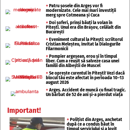
+
Patru șosele din Argeș vor fi
modernizate. Cele mai mari investiții
merg spre Cotmeana și Cuca
+
Doi șoferi, prinși băuți la volan în
Pitești. Unul era din Brașov, celălalt din
București
+
Eveniment cultural la Pitești: scriitorul
Cristian Meleșteu, invitat la Dialogurile
Filarmonicii
+
Pompier argeșean, erou și în timpul
liber. Cum a reușit să salveze casa unei
familii din Albeștii de Muscel
+
Se oprește curentul în Pitești! Vezi dacă
blocul tău este afectat în perioada 10–13
august 2026
+
Argeș. Accident de muncă cu final tragic.
Un bărbat de 52 de ani și-a pierdut viața
Important!
+
Polițist din Argeș, anchetat
după ce a condus băut în
timpul serviciului și a lovit