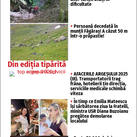
dificultate
+
Persoană decedată în
munții Făgăraș! A căzut 50 m
într-o prăpastie!
Din ediția tipărită
+
AFACERILE ARGEȘULUI 2025
(III). Transportatorii trag
frâna, hotelierii țin direcția,
serviciile medicale schimbă
viteza
+
În timp ce Emilia Mateescu
își sărbătorea ziua la Fratelli,
ministra USR Diana Buzoianu
pregătea demolarea
localului