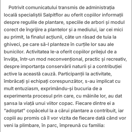
Potrivit comunicatului transmis de administrația
locală specialiștii Salpitflor au oferit copiilor informații
despre regulile de plantare, speciile de arbori și modul
corect de îngrijire a plantelor și a mediului, iar cei mici
au primit, la finalul acțiunii, câte un răsad de tuia la
ghiveci, pe care să-l planteze în curțile lor sau ale
bunicilor. Activitatea le-a oferit copiilor prilejul de a
învăța, într-un mod neconvențional, practic și recreativ,
despre importanța conservării naturii și a contribuției
active la această cauză. Participanții la activitate,
îmbrăcați și echipați corespunzător, s-au implicat cu
mult entuziasm, exprimându-și bucuria de a
experimenta procesul prin care, cu mâinile lor, au dat
șansa la viață unui viitor copac. Fiecare dintre ei a
”adoptat” copăcelul la a cărui plantare a contribuit, iar
copiii au promis că îl vor vizita de fiecare dată când vor
veni la plimbare, în parc, împreună cu familia: