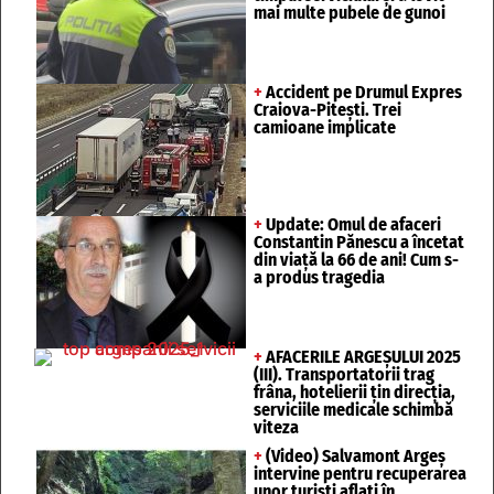
mai multe pubele de gunoi
+
Accident pe Drumul Expres
Craiova-Pitești. Trei
camioane implicate
+
Update: Omul de afaceri
Constantin Pănescu a încetat
din viață la 66 de ani! Cum s-
a produs tragedia
+
AFACERILE ARGEȘULUI 2025
(III). Transportatorii trag
frâna, hotelierii țin direcția,
serviciile medicale schimbă
viteza
+
(Video) Salvamont Argeș
intervine pentru recuperarea
unor turişti aflaţi în