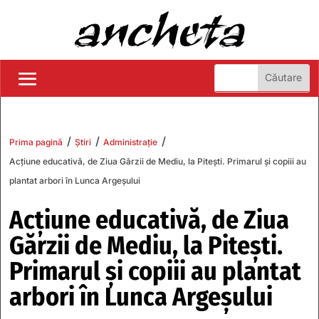
/
/
/
Prima pagină
Știri
Administrație
Acțiune educativă, de Ziua Gărzii de Mediu, la Pitești. Primarul și copiii au
plantat arbori în Lunca Argeșului
Acțiune educativă, de Ziua
Gărzii de Mediu, la Pitești.
Primarul și copiii au plantat
arbori în Lunca Argeșului