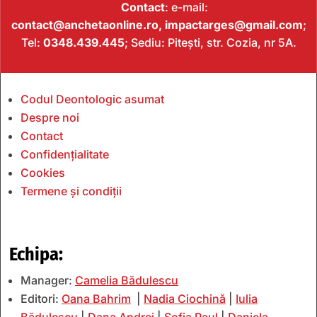
Contact
: e-mail:
contact@anchetaonline.ro,
impactarges@gmail.com
;
Tel:
0348.439.445
; Sediu: Pitești, str. Cozia, nr 5A.
Codul Deontologic asumat
Despre noi
Contact
Confidențialitate
Cookies
Termene și condiții
Echipa:
Manager:
Camelia Bădulescu
Editori:
Oana Bahrim
|
Nadia Ciochină
|
Iulia