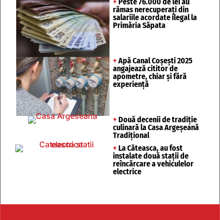
+
Peste 76.000 de lei au
rămas nerecuperați din
salariile acordate ilegal la
Primăria Săpata
+
Apă Canal Coșești 2025
angajează cititor de
apometre, chiar și fără
experiență
+
Două decenii de tradiție
culinară la Casa Argeșeană
Tradițional
+
La Căteasca, au fost
instalate două stații de
reîncărcare a vehiculelor
electrice