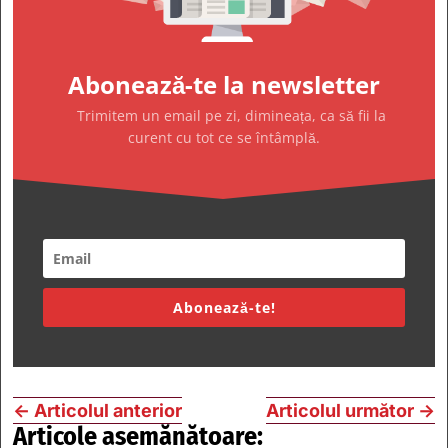
Abonează-te la newsletter
Trimitem un email pe zi, dimineața, ca să fii la
curent cu tot ce se întâmplă.
Abonează-te!
←
Articolul anterior
Articolul următor
→
Articole asemănătoare: