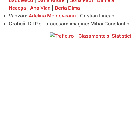
Bădulescu
|
Dana Andrei
|
Sofia Paul
|
Daniela
Neacșa
|
Ana Vlad
|
Berta Dima
Vânzări:
Adelina Moldoveanu
| Cristian Lincan
Grafică, DTP și procesare imagine: Mihai Constantin.