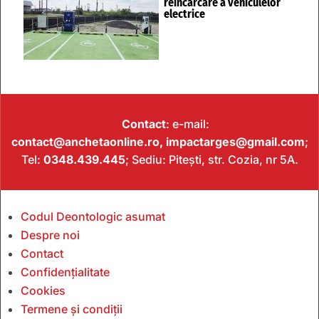
reîncărcare a vehiculelor
electrice
Contact
: e-mail:
contact@anchetaonline.ro,
impactarges@gmail.com
;
Tel:
0348.439.445
; Sediu: Pitești, str. Cozia, nr 5A.
Codul Deontologic asumat
Despre noi
Contact
Confidențialitate
Cookies
Termene și condiții