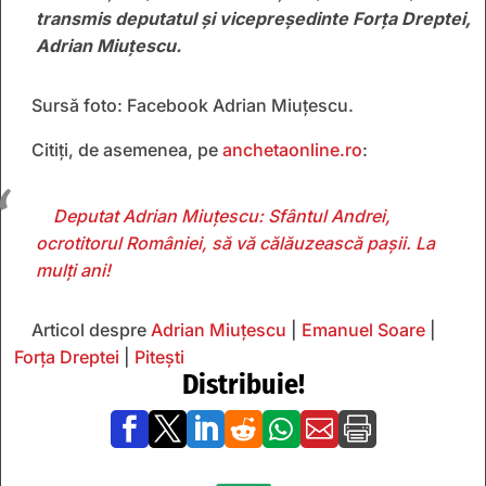
transmis deputatul și vicepreședinte Forța Dreptei,
Adrian Miuțescu.
Sursă foto: Facebook Adrian Miuțescu.
Citiți, de asemenea, pe
anchetaonline.ro
:
Deputat Adrian Miuțescu: Sfântul Andrei,
ocrotitorul României, să vă călăuzească pașii. La
mulți ani!
Articol despre
Adrian Miuțescu
|
Emanuel Soare
|
Forța Dreptei
|
Pitești
Distribuie!






