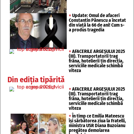
+
Update: Omul de afaceri
Constantin Pănescu a încetat
din viață la 66 de ani! Cum s-
a produs tragedia
+
AFACERILE ARGEȘULUI 2025
(III). Transportatorii trag
frâna, hotelierii țin direcția,
serviciile medicale schimbă
viteza
Din ediția tipărită
+
AFACERILE ARGEȘULUI 2025
(III). Transportatorii trag
frâna, hotelierii țin direcția,
serviciile medicale schimbă
viteza
+
În timp ce Emilia Mateescu
își sărbătorea ziua la Fratelli,
ministra USR Diana Buzoianu
pregătea demolarea