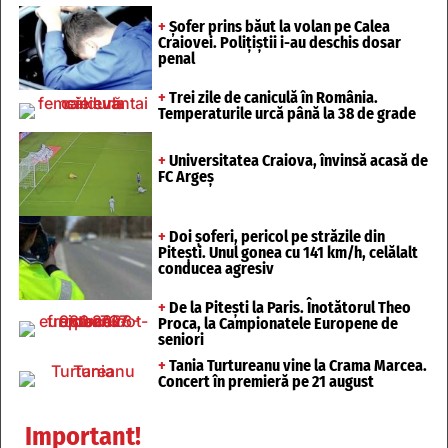
+
Șofer prins băut la volan pe Calea
Craiovei. Polițiștii i-au deschis dosar
penal
+
Trei zile de caniculă în România.
Temperaturile urcă până la 38 de grade
+
Universitatea Craiova, învinsă acasă de
FC Argeș
+
Doi șoferi, pericol pe străzile din
Pitești. Unul gonea cu 141 km/h, celălalt
conducea agresiv
+
De la Pitești la Paris. Înotătorul Theo
Proca, la Campionatele Europene de
seniori
+
Tania Turtureanu vine la Crama Marcea.
Concert în premieră pe 21 august
Important!