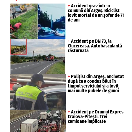
+
Accident grav într-o
comună din Argeș. Biciclist
lovit mortal de un șofer de 71
de ani
+
Accident pe DN 73, la
Clucereasa. Autobasculantă
răsturnată
+
Polițist din Argeș, anchetat
după ce a condus băut în
timpul serviciului și a lovit
mai multe pubele de gunoi
+
Accident pe Drumul Expres
Craiova-Pitești. Trei
camioane implicate