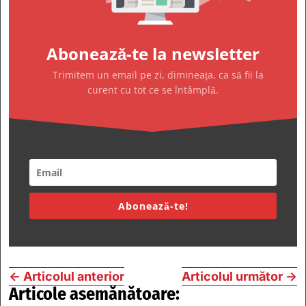
Abonează-te la newsletter
Trimitem un email pe zi, dimineața, ca să fii la
curent cu tot ce se întâmplă.
Abonează-te!
←
Articolul anterior
Articolul următor
→
Articole asemănătoare: