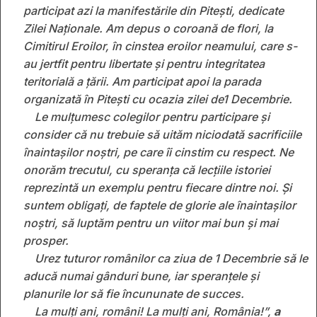
participat azi la manifestările din Pitești, dedicate
Zilei Naționale. Am depus o coroană de flori, la
Cimitirul Eroilor, în cinstea eroilor neamului, care s-
au jertfit pentru libertate și pentru integritatea
teritorială a țării. Am participat apoi la parada
organizată în Pitești cu ocazia zilei de1 Decembrie.
Le mulțumesc colegilor pentru participare și
consider că nu trebuie să uităm niciodată sacrificiile
înaintaşilor noştri, pe care îi cinstim cu respect. Ne
onorăm trecutul, cu speranţa că lecţiile istoriei
reprezintă un exemplu pentru fiecare dintre noi. Și
suntem obligați, de faptele de glorie ale înaintașilor
noștri, să luptăm pentru un viitor mai bun şi mai
prosper.
Urez tuturor românilor ca ziua de 1 Decembrie să le
aducă numai gânduri bune, iar speranțele și
planurile lor să fie încununate de succes.
La mulți ani, români! La mulți ani, România!
”,
a