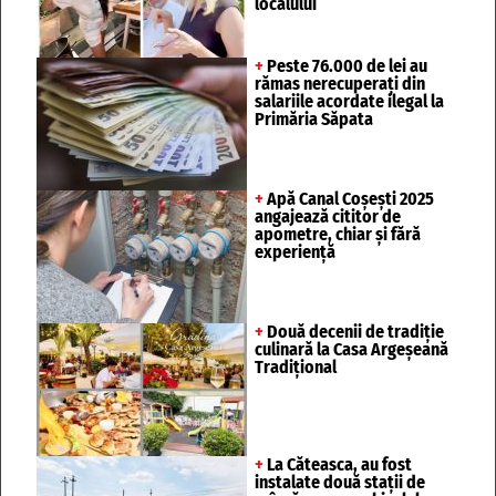
localului
+
Peste 76.000 de lei au
rămas nerecuperați din
salariile acordate ilegal la
Primăria Săpata
+
Apă Canal Coșești 2025
angajează cititor de
apometre, chiar și fără
experiență
+
Două decenii de tradiție
culinară la Casa Argeșeană
Tradițional
+
La Căteasca, au fost
instalate două stații de