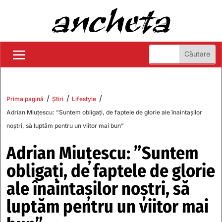
/
/
/
Prima pagină
Știri
Lifestyle
Adrian Miuțescu: ”Suntem obligați, de faptele de glorie ale înaintașilor
noștri, să luptăm pentru un viitor mai bun”
Adrian Miuțescu: ”Suntem
obligați, de faptele de glorie
ale înaintașilor noștri, să
luptăm pentru un viitor mai