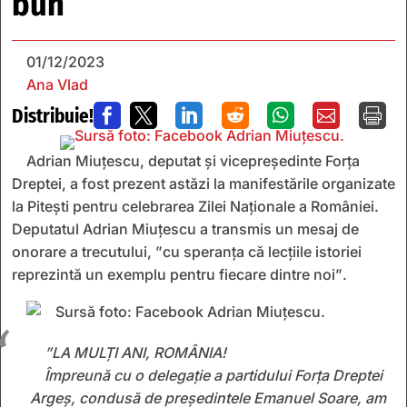
bun”
01/12/2023
Ana Vlad
Distribuie!







Adrian Miuțescu, deputat și vicepreședinte Forța
Dreptei,
a fost prezent astăzi la manifestările organizate
la Pitești pentru celebrarea Zilei Naționale a României.
Deputatul Adrian Miuțescu a transmis un mesaj de
onor
are a
trecutul
ui
,
”
cu speranţa că lecţiile istoriei
reprezintă un exemplu pentru fiecare dintre noi
”
.
”
LA MULȚI ANI, ROMÂNIA!
Împreună cu o delegație a partidului Forța Dreptei
Argeș, condusă de președintele Emanuel Soare, am