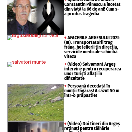
Constantin Pănescu a încetat
din viață la 66 de ani! Cum s-
a produs tragedia
+
AFACERILE ARGEȘULUI 2025
(III). Transportatorii trag
frâna, hotelierii țin direcția,
serviciile medicale schimbă
viteza
+
(Video) Salvamont Argeș
intervine pentru recuperarea
unor turişti aflaţi în
dificultate
+
Persoană decedată în
munții Făgăraș! A căzut 50 m
într-o prăpastie!
+
(Video) Doi tineri din Argeș
reținuți pentru tâlhărie