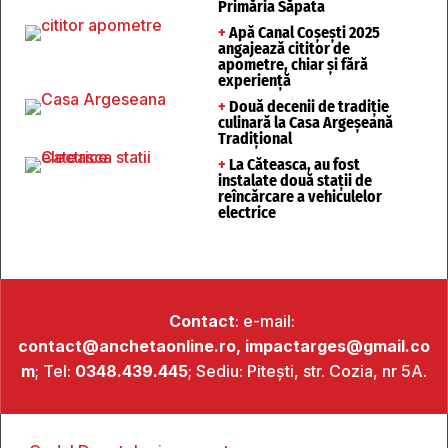
Primăria Săpata
+
Apă Canal Coșești 2025
angajează cititor de
apometre, chiar și fără
experiență
+
Două decenii de tradiție
culinară la Casa Argeșeană
Tradițional
+
La Căteasca, au fost
instalate două stații de
reîncărcare a vehiculelor
electrice
Contact
: e-mail:
contact@anchetaonline.ro,
impactarges@gmail.co
m
; Tel:
0348.439.445
; Sediu: Pitești, str. Cozia, nr 5A.