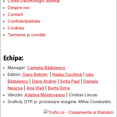
Codul Deontologic asumat
Despre noi
Contact
Confidențialitate
Cookies
Termene și condiții
Echipa:
Manager:
Camelia Bădulescu
Editori:
Oana Bahrim
|
Nadia Ciochină
|
Iulia
Bădulescu
|
Dana Andrei
|
Sofia Paul
|
Daniela
Neacșa
|
Ana Vlad
|
Berta Dima
Vânzări:
Adelina Moldoveanu
| Cristian Lincan
Grafică, DTP și procesare imagine: Mihai Constantin.