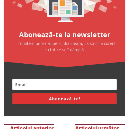
Abonează-te la newsletter
Trimitem un email pe zi, dimineața, ca să fii la curent
cu tot ce se întâmplă.
Abonează-te!
←
Articolul anterior
Articolul următor
→