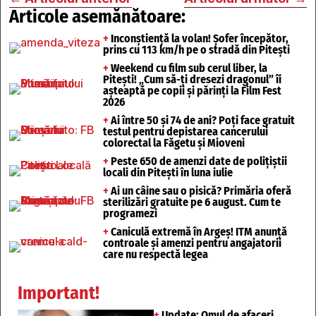
Articole asemănătoare:
+
Inconștiență la volan! Șofer începător,
prins cu 113 km/h pe o stradă din Pitești
+
Weekend cu film sub cerul liber, la
Pitești! „Cum să-ți dresezi dragonul” îi
așteaptă pe copii și părinți la Film Fest
2026
+
Ai între 50 și 74 de ani? Poți face gratuit
testul pentru depistarea cancerului
colorectal la Făgetu și Mioveni
+
Peste 650 de amenzi date de polițiștii
locali din Pitești în luna iulie
+
Ai un câine sau o pisică? Primăria oferă
sterilizări gratuite pe 6 august. Cum te
programezi
+
Caniculă extremă în Argeș! ITM anunță
controale și amenzi pentru angajatorii
care nu respectă legea
Important!
+
Update: Omul de afaceri