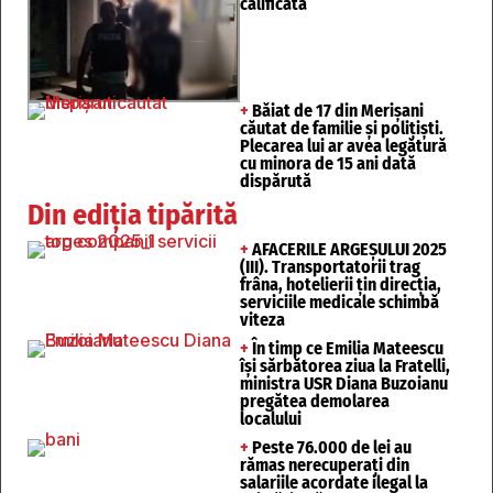
calificată
+
Băiat de 17 din Merișani
căutat de familie și polițiști.
Plecarea lui ar avea legătură
cu minora de 15 ani dată
dispărută
Din ediția tipărită
+
AFACERILE ARGEȘULUI 2025
(III). Transportatorii trag
frâna, hotelierii țin direcția,
serviciile medicale schimbă
viteza
+
În timp ce Emilia Mateescu
își sărbătorea ziua la Fratelli,
ministra USR Diana Buzoianu
pregătea demolarea
localului
+
Peste 76.000 de lei au
rămas nerecuperați din
salariile acordate ilegal la