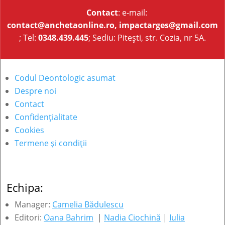
Contact
: e-mail:
contact@anchetaonline.ro,
impactarges@gmail.com
; Tel:
0348.439.445
; Sediu: Pitești, str. Cozia, nr 5A.
Codul Deontologic asumat
Despre noi
Contact
Confidențialitate
Cookies
Termene și condiții
Echipa:
Manager:
Camelia Bădulescu
Editori:
Oana Bahrim
|
Nadia Ciochină
|
Iulia