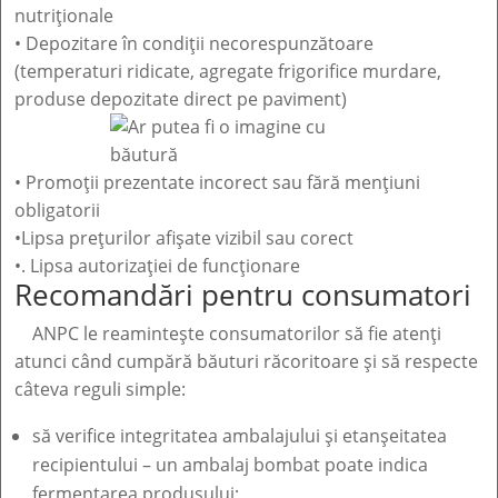
nutriționale
• Depozitare în condiții necorespunzătoare
(temperaturi ridicate, agregate frigorifice murdare,
produse depozitate direct pe paviment)
• Promoții prezentate incorect sau fără mențiuni
obligatorii
•Lipsa prețurilor afișate vizibil sau corect
•. Lipsa autorizației de funcționare
Recomandări pentru consumatori
ANPC le reamintește consumatorilor să fie atenți
atunci când cumpără băuturi răcoritoare și să respecte
câteva reguli simple:
să verifice integritatea ambalajului și etanșeitatea
recipientului – un ambalaj bombat poate indica
fermentarea produsului;