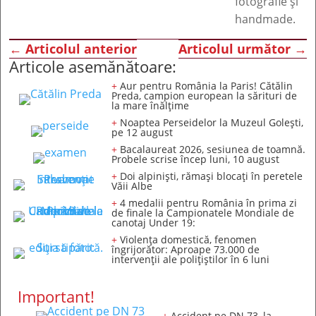
fotografie și
handmade.
←
Articolul anterior
Articolul următor
→
Articole asemănătoare:
+
Aur pentru România la Paris! Cătălin
Preda, campion european la sărituri de
la mare înălțime
+
Noaptea Perseidelor la Muzeul Golești,
pe 12 august
+
Bacalaureat 2026, sesiunea de toamnă.
Probele scrise încep luni, 10 august
+
Doi alpiniști, rămași blocați în peretele
Văii Albe
+
4 medalii pentru România în prima zi
de finale la Campionatele Mondiale de
canotaj Under 19:
+
Violența domestică, fenomen
îngrijorător: Aproape 73.000 de
intervenții ale polițiștilor în 6 luni
Important!
+
Accident pe DN 73, la