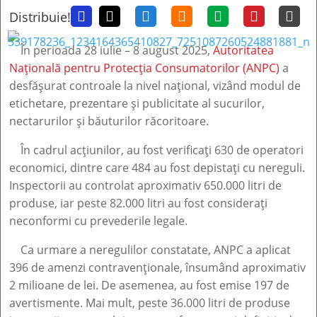
Distribuie!







În perioada 28 iulie – 8 august 2025,
Autoritatea
Națională pentru Protecția Consumatorilor (ANPC)
a
desfășurat controale la nivel național, vizând modul de
etichetare, prezentare și publicitate al sucurilor,
nectarurilor și băuturilor răcoritoare.
În cadrul acțiunilor, au fost verificați 630 de operatori
economici, dintre care 484 au fost depistați cu nereguli.
Inspectorii au controlat aproximativ 650.000 litri de
produse, iar peste 82.000 litri au fost considerați
neconformi cu prevederile legale.
Ca urmare a neregulilor constatate, ANPC a aplicat
396 de amenzi contravenționale, însumând aproximativ
2 milioane de lei. De asemenea, au fost emise 197 de
avertismente. Mai mult, peste 36.000 litri de produse