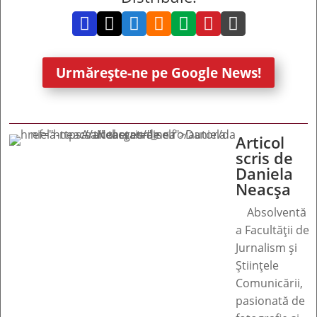







Urmărește-ne pe Google News!
Articol
scris de
Daniela
Neacșa
Absolventă
a Facultății de
Jurnalism și
Științele
Comunicării,
pasionată de