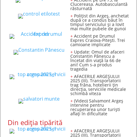
Clucereasa. Autobasculantă
răsturnată
+
Polițist din Argeș, anchetat
după ce a condus băut în
timpul serviciului și a lovit
mai multe pubele de gunoi
+
Accident pe Drumul
Expres Craiova-Pitești. Trei
camioane implicate
+
Update: Omul de afaceri
Constantin Pănescu a
încetat din viață la 66 de
ani! Cum s-a produs
tragedia
+
AFACERILE ARGEȘULUI
2025 (III). Transportatorii
trag frâna, hotelierii țin
direcția, serviciile medicale
schimbă viteza
+
(Video) Salvamont Argeș
intervine pentru
recuperarea unor turişti
aflaţi în dificultate
Din ediția tipărită
+
AFACERILE ARGEȘULUI
2025 (III). Transportatorii