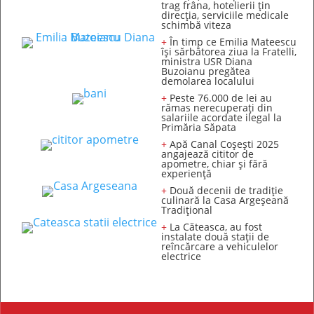
trag frâna, hotelierii țin
direcția, serviciile medicale
schimbă viteza
+
În timp ce Emilia Mateescu
își sărbătorea ziua la Fratelli,
ministra USR Diana
Buzoianu pregătea
demolarea localului
+
Peste 76.000 de lei au
rămas nerecuperați din
salariile acordate ilegal la
Primăria Săpata
+
Apă Canal Coșești 2025
angajează cititor de
apometre, chiar și fără
experiență
+
Două decenii de tradiție
culinară la Casa Argeșeană
Tradițional
+
La Căteasca, au fost
instalate două stații de
reîncărcare a vehiculelor
electrice