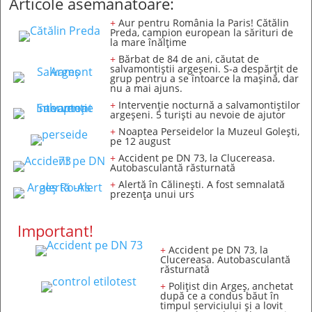
Articole asemănătoare:
+
Aur pentru România la Paris! Cătălin
Preda, campion european la sărituri de
la mare înălțime
+
Bărbat de 84 de ani, căutat de
salvamontiștii argeșeni. S-a despărțit de
grup pentru a se întoarce la mașină, dar
nu a mai ajuns.
+
Intervenție nocturnă a salvamontiștilor
argeșeni. 5 turiști au nevoie de ajutor
+
Noaptea Perseidelor la Muzeul Golești,
pe 12 august
+
Accident pe DN 73, la Clucereasa.
Autobasculantă răsturnată
+
Alertă în Călinești. A fost semnalată
prezența unui urs
Important!
+
Accident pe DN 73, la
Clucereasa. Autobasculantă
răsturnată
+
Polițist din Argeș, anchetat
după ce a condus băut în
timpul serviciului și a lovit