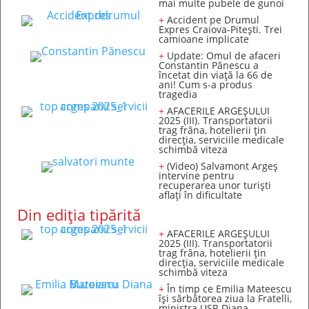
mai multe pubele de gunoi
+
Accident pe Drumul
Expres Craiova-Pitești. Trei
camioane implicate
+
Update: Omul de afaceri
Constantin Pănescu a
încetat din viață la 66 de
ani! Cum s-a produs
tragedia
+
AFACERILE ARGEȘULUI
2025 (III). Transportatorii
trag frâna, hotelierii țin
direcția, serviciile medicale
schimbă viteza
+
(Video) Salvamont Argeș
intervine pentru
recuperarea unor turişti
aflaţi în dificultate
Din ediția tipărită
+
AFACERILE ARGEȘULUI
2025 (III). Transportatorii
trag frâna, hotelierii țin
direcția, serviciile medicale
schimbă viteza
+
În timp ce Emilia Mateescu
își sărbătorea ziua la Fratelli,
ministra USR Diana