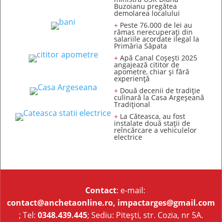
Buzoianu pregătea
demolarea localului
+
Peste 76.000 de lei au
rămas nerecuperați din
salariile acordate ilegal la
Primăria Săpata
+
Apă Canal Coșești 2025
angajează cititor de
apometre, chiar și fără
experiență
+
Două decenii de tradiție
culinară la Casa Argeșeană
Tradițional
+
La Căteasca, au fost
instalate două stații de
reîncărcare a vehiculelor
electrice
Contact
: e-mail:
contact@anchetaonline.ro,
impactarges@gmail.com
; Tel:
0348.439.445
; Sediu: Pitești, str. Cozia, nr 5A.