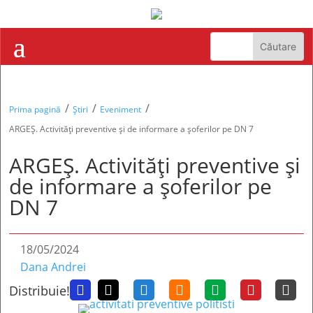
/
/
/
Prima pagină
Știri
Eveniment
ARGEȘ. Activități preventive și de informare a șoferilor pe DN 7
ARGEȘ. Activități preventive și
de informare a șoferilor pe
DN 7
18/05/2024
Dana Andrei
Distribuie!






