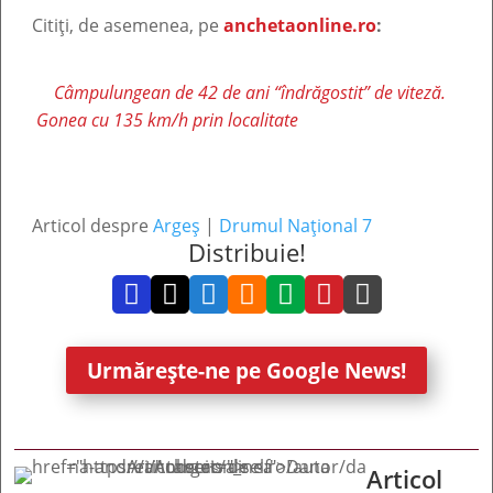
Citiți, de asemenea, pe
anchetaonline.ro
:
Câmpulungean de 42 de ani “îndrăgostit” de viteză.
Gonea cu 135 km/h prin localitate
Articol despre
Argeș
|
Drumul Național 7
Distribuie!







Urmărește-ne pe Google News!
Articol