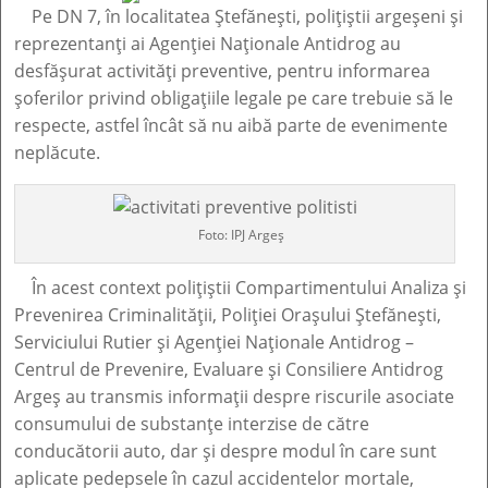
Pe DN 7, în localitatea Ștefănești, polițiștii argeșeni și
reprezentanți ai Agenției Naționale Antidrog au
desfășurat activități preventive, pentru informarea
șoferilor privind obligațiile legale pe care trebuie să le
respecte, astfel încât să nu aibă parte de evenimente
neplăcute.
Foto: IPJ Argeș
În acest context polițiștii Compartimentului Analiza și
Prevenirea Criminalității, Poliției Orașului Ștefănești,
Serviciului Rutier și Agenției Naționale Antidrog –
Centrul de Prevenire, Evaluare și Consiliere Antidrog
Argeș au transmis informații despre riscurile asociate
consumului de substanțe interzise de către
conducătorii auto, dar și despre modul în care sunt
aplicate pedepsele în cazul accidentelor mortale,