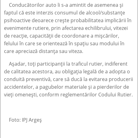
Conducătorilor auto li s-a amintit de asemenea și
faptul că este interzis consumul de alcool/substanţe
psihoactive deoarece crește probabilitatea implicării în
evenimente rutiere, prin afectarea echilibrului, vitezei
de reacție, capacității de coordonare a mișcărilor,
felului în care se orientează în spațiu sau modului în
care apreciază distanța sau viteza.
Așadar, toți participanții la traficul rutier, indiferent
de calitatea acestora, au obligația legală de a adopta o
conduită preventivă, care să ducă la evitarea producerii
accidentelor, a pagubelor materiale și a pierderilor de
vieți omenești, conform reglementărilor Codului Rutier.
Foto: IPJ Argeș