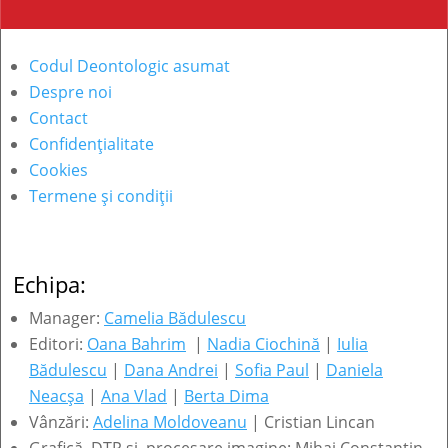
Codul Deontologic asumat
Despre noi
Contact
Confidențialitate
Cookies
Termene și condiții
Echipa:
Manager:
Camelia Bădulescu
Editori:
Oana Bahrim
|
Nadia Ciochină
|
Iulia
Bădulescu
|
Dana Andrei
|
Sofia Paul
|
Daniela
Neacșa
|
Ana Vlad
|
Berta Dima
Vânzări:
Adelina Moldoveanu
| Cristian Lincan