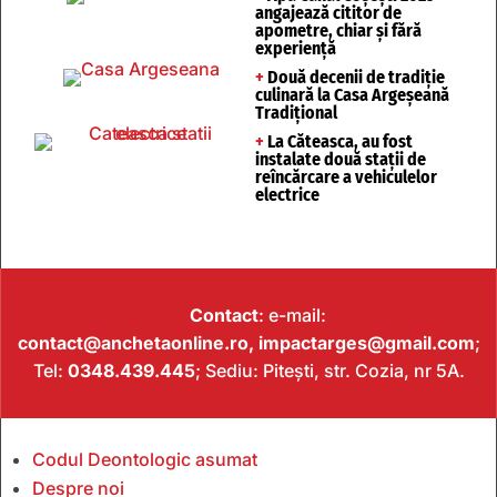
angajează cititor de
apometre, chiar și fără
experiență
+
Două decenii de tradiție
culinară la Casa Argeșeană
Tradițional
+
La Căteasca, au fost
instalate două stații de
reîncărcare a vehiculelor
electrice
Contact
: e-mail:
contact@anchetaonline.ro,
impactarges@gmail.com
;
Tel:
0348.439.445
; Sediu: Pitești, str. Cozia, nr 5A.
Codul Deontologic asumat
Despre noi