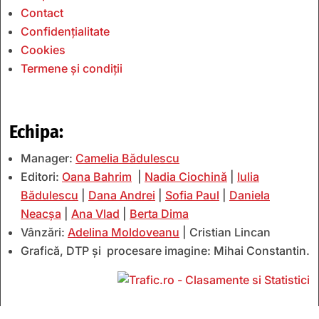
Contact
Confidențialitate
Cookies
Termene și condiții
Echipa:
Manager:
Camelia Bădulescu
Editori:
Oana Bahrim
|
Nadia Ciochină
|
Iulia
Bădulescu
|
Dana Andrei
|
Sofia Paul
|
Daniela
Neacșa
|
Ana Vlad
|
Berta Dima
Vânzări:
Adelina Moldoveanu
| Cristian Lincan
Grafică, DTP și procesare imagine: Mihai Constantin.