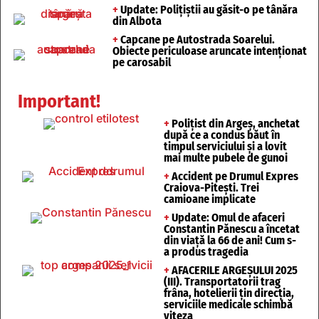
+
Update: Polițiștii au găsit-o pe tânăra
din Albota
+
Capcane pe Autostrada Soarelui.
Obiecte periculoase aruncate intenționat
pe carosabil
Important!
+
Polițist din Argeș, anchetat
după ce a condus băut în
timpul serviciului și a lovit
mai multe pubele de gunoi
+
Accident pe Drumul Expres
Craiova-Pitești. Trei
camioane implicate
+
Update: Omul de afaceri
Constantin Pănescu a încetat
din viață la 66 de ani! Cum s-
a produs tragedia
+
AFACERILE ARGEȘULUI 2025
(III). Transportatorii trag
frâna, hotelierii țin direcția,
serviciile medicale schimbă
viteza