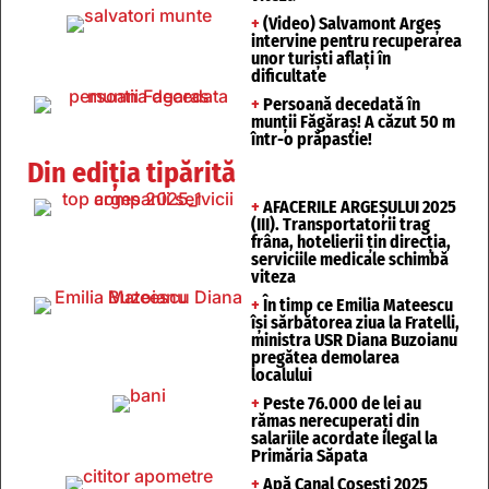
+
(Video) Salvamont Argeș
intervine pentru recuperarea
unor turişti aflaţi în
dificultate
+
Persoană decedată în
munții Făgăraș! A căzut 50 m
într-o prăpastie!
Din ediția tipărită
+
AFACERILE ARGEȘULUI 2025
(III). Transportatorii trag
frâna, hotelierii țin direcția,
serviciile medicale schimbă
viteza
+
În timp ce Emilia Mateescu
își sărbătorea ziua la Fratelli,
ministra USR Diana Buzoianu
pregătea demolarea
localului
+
Peste 76.000 de lei au
rămas nerecuperați din
salariile acordate ilegal la
Primăria Săpata
+
Apă Canal Coșești 2025