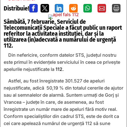
Distribuie!







Sâmbătă, 7 februarie, Serviciul de
Telecomunicații Speciale a făcut public un raport
referitor la activitatea instituției, dar și la
utilizarea (in)adecvată a numărului de urgență
112.
Din nefericire, conform datelor STS, județul nostru
este primul în evidențele serviciului în ceea ce privește
apelurile nejustificate la
112.
Astfel, au fost înregistrate 301.527 de apeluri
nejustificate, adică 50,19 % din totalul cererile de ajutor
sau al semnalelor de alarmă. Suntem urmați de Gorj și
Vrancea – județe în care, de asemenea, au fost
înregistrate un număr mare de apeluri fără motiv real.
Conform specialiștilor din cadrul STS, este de dorit ca
cei care apelează numărul de urgență 112 să sune