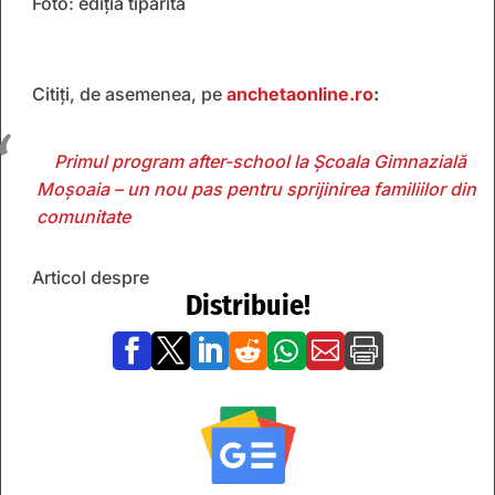
Foto: ediția tipărită
Citiți, de asemenea, pe
anchetaonline.ro
:
Primul program after-school la Școala Gimnazială
Moșoaia – un nou pas pentru sprijinirea familiilor din
comunitate
Articol despre
Distribuie!






