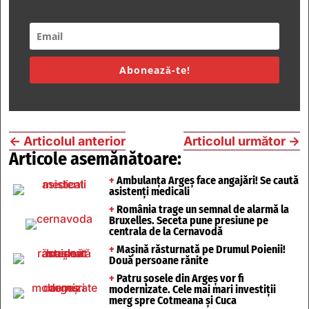
Abonează-te!
←
Articolul anterior
Articolul următor
→
Articole asemănătoare:
+
Ambulanța Argeș face angajări! Se caută
asistenți medicali
+
România trage un semnal de alarmă la
Bruxelles. Seceta pune presiune pe
centrala de la Cernavodă
+
Mașină răsturnată pe Drumul Poienii!
Două persoane rănite
+
Patru șosele din Argeș vor fi
modernizate. Cele mai mari investiții
merg spre Cotmeana și Cuca