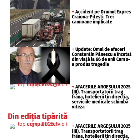
+
Accident pe Drumul Expres
Craiova-Pitești. Trei
camioane implicate
+
Update: Omul de afaceri
Constantin Pănescu a încetat
din viață la 66 de ani! Cum s-
a produs tragedia
+
AFACERILE ARGEȘULUI 2025
(III). Transportatorii trag
frâna, hotelierii țin direcția,
serviciile medicale schimbă
viteza
Din ediția tipărită
+
AFACERILE ARGEȘULUI 2025
(III). Transportatorii trag
frâna, hotelierii țin direcția,