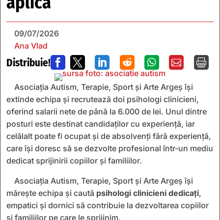
aplica
09/07/2026
Ana Vlad
Distribuie!







Asociația Autism, Terapie, Sport și Arte Argeș își
extinde echipa și recrutează doi psihologi clinicieni,
oferind salarii nete de până la 6.000 de lei. Unul dintre
posturi este destinat candidaților cu experiență, iar
celălalt poate fi ocupat și de absolvenți fără experiență,
care își doresc să se dezvolte profesional într-un mediu
dedicat sprijinirii copiilor și familiilor.
Asociația Autism, Terapie, Sport și Arte Argeș își
mărește echipa și caută
psihologi clinicieni dedicați
,
empatici și dornici să contribuie la dezvoltarea copiilor
și familiilor pe care le sprijinim.