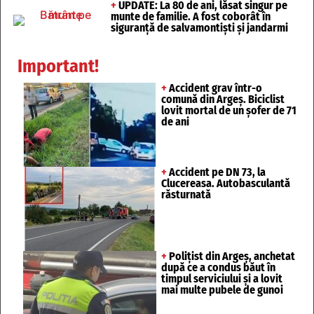
+
UPDATE: La 80 de ani, lăsat singur pe
munte de familie. A fost coborât în
siguranță de salvamontiști și jandarmi
Important!
+
Accident grav într-o
comună din Argeș. Biciclist
lovit mortal de un șofer de 71
de ani
+
Accident pe DN 73, la
Clucereasa. Autobasculantă
răsturnată
+
Polițist din Argeș, anchetat
după ce a condus băut în
timpul serviciului și a lovit
mai multe pubele de gunoi