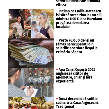
serviciile medicale schimbă
viteza
+
În timp ce Emilia Mateescu
își sărbătorea ziua la Fratelli,
ministra USR Diana Buzoianu
pregătea demolarea
localului
+
Peste 76.000 de lei au
rămas nerecuperați din
salariile acordate ilegal la
Primăria Săpata
+
Apă Canal Coșești 2025
angajează cititor de
apometre, chiar și fără
experiență
+
Două decenii de tradiție
culinară la Casa Argeșeană
Tradițional