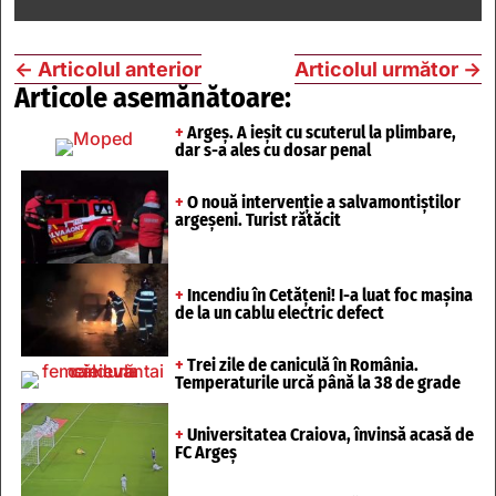
←
Articolul anterior
Articolul următor
→
Articole asemănătoare:
+
Argeș. A ieșit cu scuterul la plimbare,
dar s-a ales cu dosar penal
+
O nouă intervenție a salvamontiștilor
argeșeni. Turist rătăcit
+
Incendiu în Cetățeni! I-a luat foc mașina
de la un cablu electric defect
+
Trei zile de caniculă în România.
Temperaturile urcă până la 38 de grade
+
Universitatea Craiova, învinsă acasă de
FC Argeș