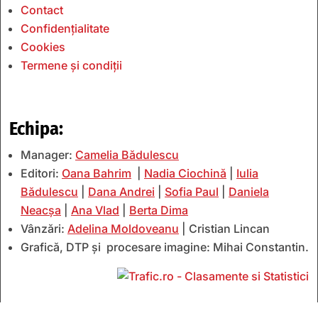
Contact
Confidențialitate
Cookies
Termene și condiții
Echipa:
Manager:
Camelia Bădulescu
Editori:
Oana Bahrim
|
Nadia Ciochină
|
Iulia
Bădulescu
|
Dana Andrei
|
Sofia Paul
|
Daniela
Neacșa
|
Ana Vlad
|
Berta Dima
Vânzări:
Adelina Moldoveanu
| Cristian Lincan
Grafică, DTP și procesare imagine: Mihai Constantin.