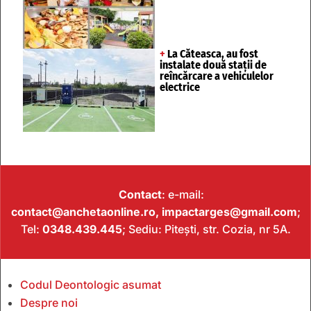
+
La Căteasca, au fost
instalate două stații de
reîncărcare a vehiculelor
electrice
Contact
: e-mail:
contact@anchetaonline.ro,
impactarges@gmail.com
;
Tel:
0348.439.445
; Sediu: Pitești, str. Cozia, nr 5A.
Codul Deontologic asumat
Despre noi