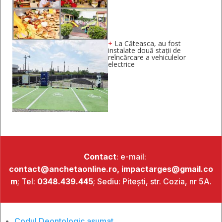
+
La Căteasca, au fost
instalate două stații de
reîncărcare a vehiculelor
electrice
Contact
: e-mail:
contact@anchetaonline.ro,
impactarges@gmail.co
m
; Tel:
0348.439.445
; Sediu: Pitești, str. Cozia, nr 5A.
Codul Deontologic asumat