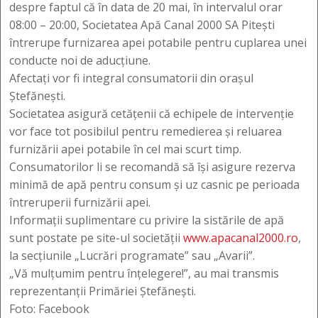
despre faptul că în data de 20 mai, în intervalul orar
08:00 – 20:00, Societatea Apă Canal 2000 SA Pitești
întrerupe furnizarea apei potabile pentru cuplarea unei
conducte noi de aducțiune.
Afectați vor fi integral consumatorii din orașul
Ștefănești.
Societatea asigură cetățenii că echipele de intervenție
vor face tot posibilul pentru remedierea și reluarea
furnizării apei potabile în cel mai scurt timp.
Consumatorilor li se recomandă să își asigure rezerva
minimă de apă pentru consum și uz casnic pe perioada
întreruperii furnizării apei.
Informații suplimentare cu privire la sistările de apă
sunt postate pe site-ul societății
www.apacanal2000.ro
,
la secțiunile „Lucrări programate” sau „Avarii”.
„Vă mulţumim pentru înţelegere!”, au mai transmis
reprezentanții Primăriei Ștefănești.
Foto: Facebook