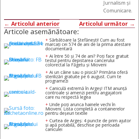
Jurnalism și
Comunicare.
←
Articolul anterior
Articolul următor
→
Articole asemănătoare:
+
Sărbătoare la Ștefănești! Cum au fost
marcați cei 574 de ani de la prima atestare
documentară
+
Ai între 50 și 74 de ani? Poți face gratuit
testul pentru depistarea cancerului
colorectal la Făgetu și Mioveni
+
Ai un câine sau o pisică? Primăria oferă
sterilizări gratuite pe 6 august. Cum te
programezi
+
Caniculă extremă în Argeș! ITM anunță
controale și amenzi pentru angajatorii
care nu respectă legea
+
Unde poți arunca hainele vechi în
Mioveni. Lista completă a containerelor
pentru deșeuri textile
+
Curtea de Argeș: 4 puncte de prim ajutor
și apă potabilă, deschise pe perioada
caniculei