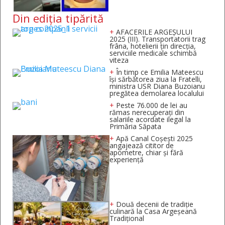
Din ediția tipărită
+
AFACERILE ARGEȘULUI
2025 (III). Transportatorii trag
frâna, hotelierii țin direcția,
serviciile medicale schimbă
viteza
+
În timp ce Emilia Mateescu
își sărbătorea ziua la Fratelli,
ministra USR Diana Buzoianu
pregătea demolarea localului
+
Peste 76.000 de lei au
rămas nerecuperați din
salariile acordate ilegal la
Primăria Săpata
+
Apă Canal Coșești 2025
angajează cititor de
apometre, chiar și fără
experiență
+
Două decenii de tradiție
culinară la Casa Argeșeană
Tradițional