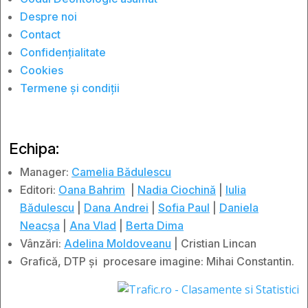
Despre noi
Contact
Confidențialitate
Cookies
Termene și condiții
Echipa:
Manager:
Camelia Bădulescu
Editori:
Oana Bahrim
|
Nadia Ciochină
|
Iulia
Bădulescu
|
Dana Andrei
|
Sofia Paul
|
Daniela
Neacșa
|
Ana Vlad
|
Berta Dima
Vânzări:
Adelina Moldoveanu
| Cristian Lincan
Grafică, DTP și procesare imagine: Mihai Constantin.