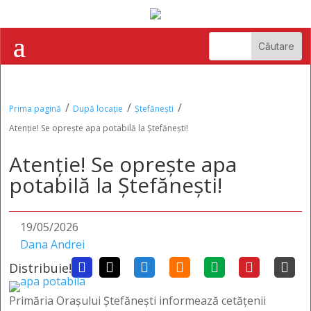
/
/
/
Prima pagină
După locație
Ștefănești
Atenție! Se oprește apa potabilă la Ștefănești!
Atenție! Se oprește apa
potabilă la Ștefănești!
19/05/2026
Dana Andrei
Distribuie!







Primăria Orașului Ștefănești informează cetățenii