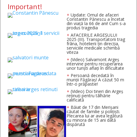
Important!
+
Update: Omul de afaceri
Constantin Pănescu a încetat
din viață la 66 de ani! Cum s-a
produs tragedia
+
AFACERILE ARGEȘULUI
2025 (III). Transportatorii trag
frâna, hotelierii țin direcția,
serviciile medicale schimbă
viteza
+
(Video) Salvamont Argeș
intervine pentru recuperarea
unor turişti aflaţi în dificultate
+
Persoană decedată în
munții Făgăraș! A căzut 50 m
într-o prăpastie!
+
(Video) Doi tineri din Argeș
reținuți pentru tâlhărie
calificată
+
Băiat de 17 din Merișani
căutat de familie și polițiști.
Plecarea lui ar avea legătură
cu minora de 15 ani dată
dispărută