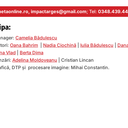
etaonline.ro,
impactarges@gmail.com
; Tel:
0348.439.44
ipa:
nager:
Camelia Bădulescu
tori:
Oana Bahrim
|
Nadia Ciochină
|
Iulia Bădulescu
|
Dana
na Vlad
|
Berta Dima
nzări:
Adelina Moldoveanu
| Cristian Lincan
afică, DTP și procesare imagine: Mihai Constantin.