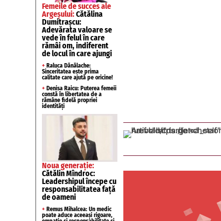
Femeile de succes ale
Argeșului:
Cătălina
Dumitrașcu:
Adevărata valoare se
vede în felul în care
rămâi om, indiferent
de locul în care ajungi
+
Raluca Dănălache:
Sinceritatea este prima
calitate care ajută pe oricine!
+
Denisa Raicu: Puterea femeii
constă în libertatea de a
rămâne fidelă propriei
identități
Noua generație:
Cătălin Mîndroc:
Leadershipul începe cu
responsabilitatea față
de oameni
+
Remus Mihalcea: Un medic
poate aduce aceeași rigoare,
empatie și responsabilitate și