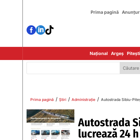
Prima pagină
Anunțur



Național
Argeș
Piteșt
/
/
/
Prima pagină
Știri
Administrație
Autostrada Sibiu-Piteș
Autostrada Si
lucrează 24 h