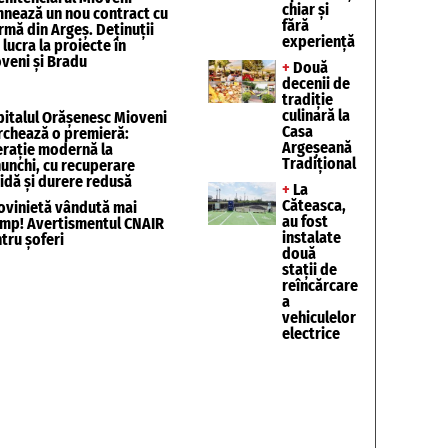
chiar și
nează un nou contract cu
fără
irmă din Argeș. Deținuții
experiență
 lucra la proiecte în
veni și Bradu
+
Două
decenii de
tradiție
culinară la
italul Orășenesc Mioveni
Casa
chează o premieră:
Argeșeană
rație modernă la
Tradițional
unchi, cu recuperare
idă și durere redusă
+
La
Căteasca,
vinietă vândută mai
au fost
mp! Avertismentul CNAIR
instalate
tru șoferi
două
stații de
reîncărcare
a
vehiculelor
electrice