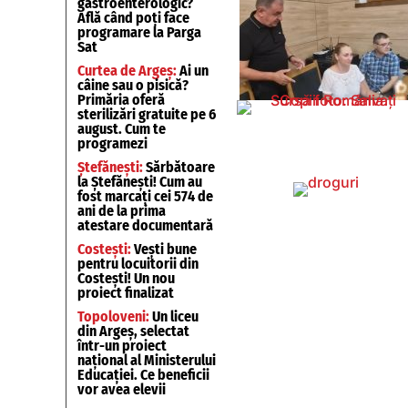
gastroenterologic?
Află când poți face
programare la Parga
Sat
Curtea de Argeș:
Ai un
câine sau o pisică?
Primăria oferă
sterilizări gratuite pe 6
august. Cum te
programezi
Ștefănești:
Sărbătoare
la Ștefănești! Cum au
fost marcați cei 574 de
ani de la prima
atestare documentară
Costești:
Vești bune
pentru locuitorii din
Costești! Un nou
proiect finalizat
Topoloveni:
Un liceu
din Argeș, selectat
într-un proiect
național al Ministerului
Educației. Ce beneficii
vor avea elevii