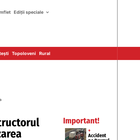
mflet
Ediții speciale
ești
Topoloveni
Rural
a
tructorul
Important!
zarea
+
Accident