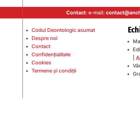
Contact
: e-mail:
contact@anch
Ech
Codul Deontologic asumat
Despre noi
Ma
Contact
Edi
Confidențialitate
|
A
Cookies
Vâ
Termene și condiții
Gr