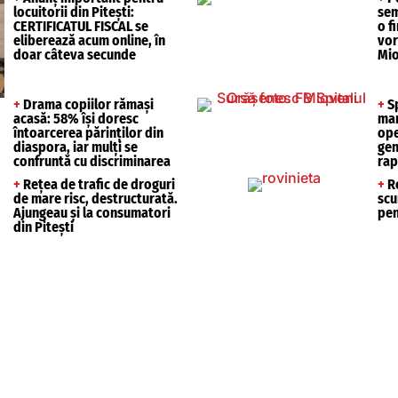
locuitorii din Pitești:
sem
CERTIFICATUL FISCAL se
o f
eliberează acum online, în
vor
doar câteva secunde
Mio
+
Drama copiilor rămași
+
Sp
acasă: 58% își doresc
mar
întoarcerea părinților din
ope
diaspora, iar mulți se
gen
confruntă cu discriminarea
rap
+
Rețea de trafic de droguri
+
Ro
de mare risc, destructurată.
scu
Ajungeau și la consumatori
pen
din Pitești