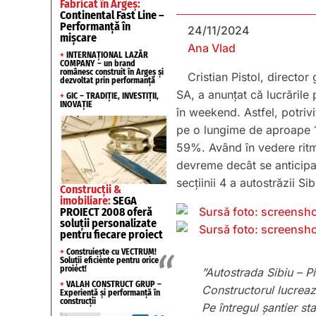
Fabricat în Argeș:
Continental Fast Line –
Performanță în
24/11/2024
mișcare
Ana Vlad
+
INTERNAȚIONAL LAZĂR
COMPANY – un brand
românesc construit în Argeș și
Cristian Pistol, directo
dezvoltat prin performanță
SA, a anunțat că lucrările 
+
GIC – TRADIȚIE, INVESTIȚII,
INOVAȚIE
în weekend. Astfel, potrivit
pe o lungime de aproape 1
59%. Având în vedere ritmu
devreme decât se anticipas
secțiinii 4 a autostrăzii Sib
Construcții &
imobiliare:
SEGA
PROIECT 2008 oferă
soluții personalizate
pentru fiecare proiect
+
Construiește cu VECTRUM!
Soluții eficiente pentru orice
proiect!
”Autostrada Sibiu – Pi
+
VALAH CONSTRUCT GRUP –
Constructorul lucreaz
Experiență și performanță în
construcții
Pe întregul șantier st