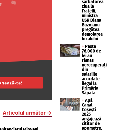
sărbătorea
ziua la
Fratelli,
ministra
USR Diana
Buzoianu
pregătea
demolarea
localului
+
Peste
76.000 de
lei au
rămas
nerecuperați
din
salariile
acordate
nează-te!
ilegal la
Primăria
Săpata
+
Apă
Canal
Coșești
Articolul următor
→
2025
angajează
cititor de
apometre,
nitenciarul Mioveni