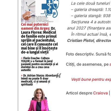
La cele două tuneluri 
– galeria dreaptă: 1.
– galeria stangă: 938
Secțiunea 4 a autostră
Cei mai puternici
anul 2027 (finanțare asi
oameni din Argeș:
Dr.
Laura Florea: Medicul
În ritmul actual însă, 
de familie este primul
Cristian Pistol, direct
sprijin al pacientului,
cel care îl cunoaște cel
mai bine și îl însoțește
de-a lungul vieții
Foto descriptiv. Sursă 
+
Florin Enache: Cultura
TEILOR s-a format în jurul
Citiți, de asemenea, pe
pasiunii pentru excelență și al
dorinței de a crea ceva
autentic
+
Dr. Adrian Sturzu: Abordarea
Vești bune pentru exp
inimii nu poate fi doar
medicală, ci și umană și
spirituală
Articol despre
Craiova