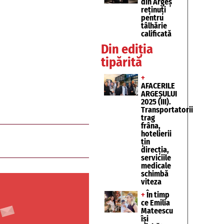
din Argeș
reținuți
pentru
tâlhărie
calificată
Din ediția
tipărită
+
AFACERILE
ARGEȘULUI
2025 (III).
Transportatorii
trag
frâna,
hotelierii
țin
direcția,
serviciile
medicale
schimbă
viteza
+
În timp
ce Emilia
Mateescu
își