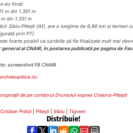
s-au forat:
101 m din 1.351 m
 m din 1.351 m
zii Sibiu-Pitești (A1), are o lungime de 9,86 km și termen co
gurată prin PT).
este foarte posibil ca lucrările să fie finalizate mult mai devr
or general al CNAIR
, în postarea publicată pe pagina de Fa
foto: screenshot FB CNAIR
anchetoanline.ro
:
ropriații de pe coridorul Drumului expres Craiova-Pitești
|
Cristian Pistol
|
Pitești
|
Sibiu
|
Tigveni
Distribuie!






