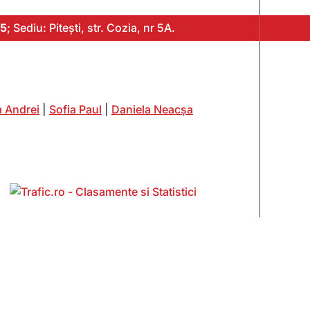
5
; Sediu: Pitești, str. Cozia, nr 5A.
 Andrei
|
Sofia Paul
|
Daniela Neacșa