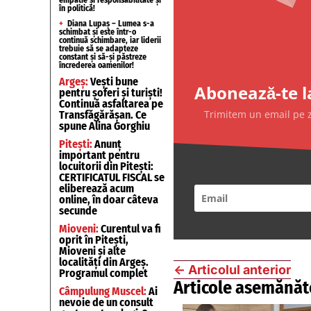
în politică!
+
Diana Lupaș – Lumea s-a
schimbat și este într-o
continuă schimbare, iar liderii
trebuie să se adapteze
constant și să-și păstreze
încrederea oamenilor!
Argeș:
Vești bune
Abonează-te l
pentru șoferi și turiști!
Continuă asfaltarea pe
Trimitem un email pe zi
Transfăgărășan. Ce
spune Alina Gorghiu
Pitești:
Anunț
important pentru
locuitorii din Pitești:
CERTIFICATUL FISCAL se
eliberează acum
online, în doar câteva
secunde
Mioveni:
Curentul va fi
oprit în Pitești,
Mioveni și alte
localități din Argeș.
←
Articolul anterior
Programul complet
Articole asemănăt
Câmpulung Muscel:
Ai
nevoie de un consult