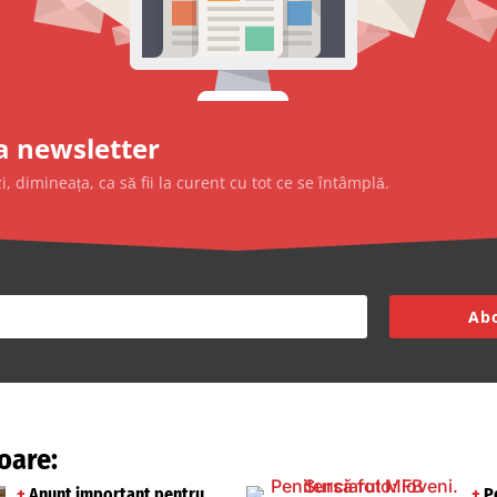
a newsletter
, dimineața, ca să fii la curent cu tot ce se întâmplă.
Abo
oare:
+
Anunț important pentru
+
Pe