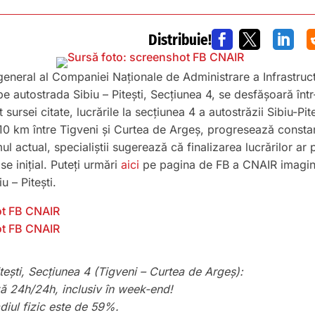
Distribuie!



r general al Companiei Naţionale de Administrare a Infrastruc
pe autostrada Sibiu – Pitești, Secțiunea 4, se desfășoară într-
 sursei citate, lucrările la secțiunea 4 a autostrăzii Sibiu-Pi
0 km între Tigveni și Curtea de Argeș, progresează constant
l actual, specialiștii sugerează că finalizarea lucrărilor ar
e inițial. Puteți urmări
aici
pe pagina de FB a CNAIR imagini
iu – Pitești.
tești, Secțiunea 4 (Tigveni – Curtea de Argeș):
ă 24h/24h, inclusiv în week-end!
adiul fizic este de 59%.