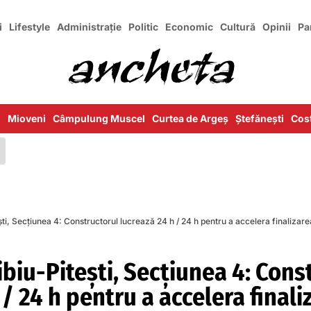
i
Lifestyle
Administrație
Politic
Economic
Cultură
Opinii
Pa
i
Mioveni
Câmpulung Muscel
Curtea de Argeș
Ștefănești
Cost
ti, Secțiunea 4: Constructorul lucrează 24 h / 24 h pentru a accelera finalizare
biu-Pitești, Secțiunea 4: Cons
 / 24 h pentru a accelera finali