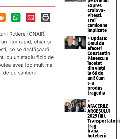
pe Drumul
Expres
Craiova-
Pitești.




Trei
camioane
implicate
turii Rutiere (CNAIR)
+
Update:
un ritm rapid, chiar și
Omul de
afaceri
tești, ce se desfășoară
Constantin
, cu un stadiu fizic de
Pănescu a
încetat
 putea avea loc mult mai
din viață
 de pe șantierul
la 66 de
ani! Cum
s-a
produs
tragedia
+
AFACERILE
ARGEȘULUI
2025 (III).
Transportatorii
trag
frâna,
hotelierii