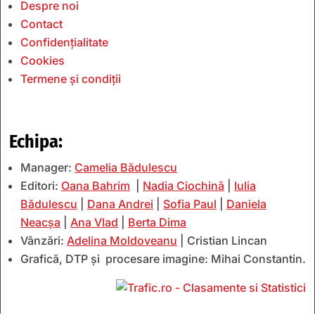
Despre noi
Contact
Confidențialitate
Cookies
Termene și condiții
Echipa:
Manager:
Camelia Bădulescu
Editori:
Oana Bahrim
|
Nadia Ciochină
|
Iulia
Bădulescu
|
Dana Andrei
|
Sofia Paul
|
Daniela
Neacșa
|
Ana Vlad
|
Berta Dima
Vânzări:
Adelina Moldoveanu
| Cristian Lincan
Grafică, DTP și procesare imagine: Mihai Constantin.