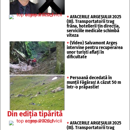
+
AFACERILE ARGEȘULUI 2025
(III). Transportatorii trag
frâna, hotelierii țin direcția,
serviciile medicale schimbă
viteza
+
(Video) Salvamont Argeș
intervine pentru recuperarea
unor turişti aflaţi în
dificultate
+
Persoană decedată în
munții Făgăraș! A căzut 50 m
într-o prăpastie!
Din ediția tipărită
+
AFACERILE ARGEȘULUI 2025
(III). Transportatorii trag