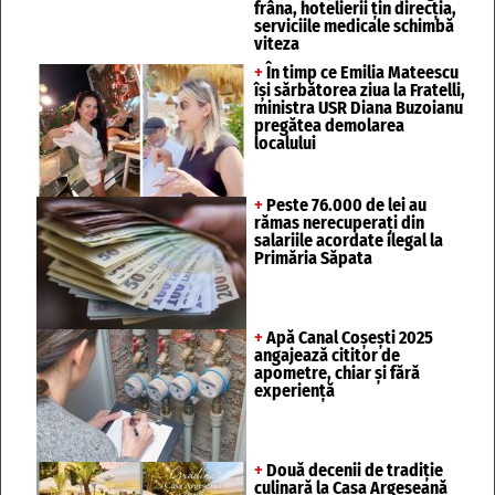
frâna, hotelierii țin direcția,
serviciile medicale schimbă
viteza
+
În timp ce Emilia Mateescu
își sărbătorea ziua la Fratelli,
ministra USR Diana Buzoianu
pregătea demolarea
localului
+
Peste 76.000 de lei au
rămas nerecuperați din
salariile acordate ilegal la
Primăria Săpata
+
Apă Canal Coșești 2025
angajează cititor de
apometre, chiar și fără
experiență
+
Două decenii de tradiție
culinară la Casa Argeșeană