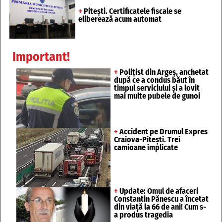
+
Pitești. Certificatele fiscale se
eliberează acum automat
Important!
+
Polițist din Argeș, anchetat
după ce a condus băut în
timpul serviciului și a lovit
mai multe pubele de gunoi
+
Accident pe Drumul Expres
Craiova-Pitești. Trei
camioane implicate
+
Update: Omul de afaceri
Constantin Pănescu a încetat
din viață la 66 de ani! Cum s-
a produs tragedia