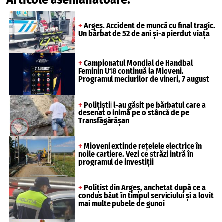
+
Argeș. Accident de muncă cu final tragic.
Un bărbat de 52 de ani și-a pierdut viața
+
Campionatul Mondial de Handbal
Feminin U18 continuă la Mioveni.
Programul meciurilor de vineri, 7 august
+
Polițiștii l-au găsit pe bărbatul care a
desenat o inimă pe o stâncă de pe
Transfăgărășan
+
Mioveni extinde rețelele electrice în
noile cartiere. Vezi ce străzi intră în
programul de investiții
+
Polițist din Argeș, anchetat după ce a
condus băut în timpul serviciului și a lovit
mai multe pubele de gunoi