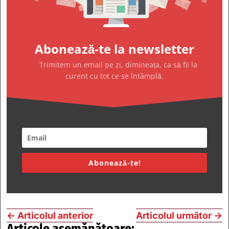
Abonează-te la newsletter
Trimitem un email pe zi, dimineața, ca să fii la
curent cu tot ce se întâmplă.
Abonează-te!
←
Articolul anterior
Articolul următor
→
Articole asemănătoare: