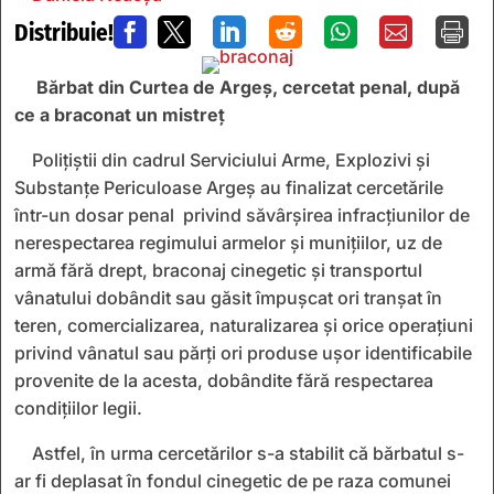
Distribuie!







Bărbat din Curtea de Argeș, cercetat penal, după
ce a braconat un mistreț
Polițiștii din cadrul Serviciului Arme, Explozivi și
Substanțe Periculoase Argeș au finalizat cercetările
într-un dosar penal privind săvârșirea infracțiunilor de
nerespectarea regimului armelor și munițiilor, uz de
armă fără drept, braconaj cinegetic și transportul
vânatului dobândit sau găsit împuşcat ori tranşat în
teren, comercializarea, naturalizarea şi orice operaţiuni
privind vânatul sau părţi ori produse uşor identificabile
provenite de la acesta, dobândite fără respectarea
condiţiilor legii.
Astfel, în urma cercetărilor s-a stabilit că bărbatul s-
ar fi deplasat în fondul cinegetic de pe raza comunei