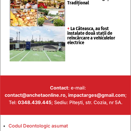
Tradițional
+
La Căteasca, au fost
instalate două stații de
reîncărcare a vehiculelor
electrice
Contact
: e-mail:
contact@anchetaonline.ro,
impactarges@gmail.com
;
Tel:
0348.439.445
; Sediu: Pitești, str. Cozia, nr 5A.
Codul Deontologic asumat