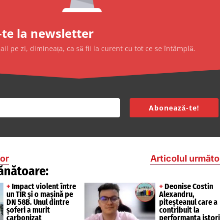
te la newsletter
l pe zi, dimineața, ca să fii la curent cu tot ce se întâmplă.
Abonează-te!
ior
Articolul următo
ănătoare:
+
Impact violent între
+
Deonise Costin
un TIR și o mașină pe
Alexandru,
DN 58B. Unul dintre
piteșteanul care a
șoferi a murit
contribuit la
carbonizat
performanța istor