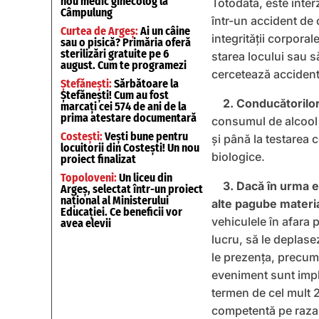
nou medic ginecolog la
Totodată, este inter
Câmpulung
într-un accident de 
Curtea de Argeș:
Ai un câine
integrităţii corpora
sau o pisică? Primăria oferă
sterilizări gratuite pe 6
starea locului sau s
august. Cum te programezi
cercetează accident
Ștefănești:
Sărbătoare la
Ștefănești! Cum au fost
2. Conducătorilor
marcați cei 574 de ani de la
prima atestare documentară
consumul de alcool
Costești:
Vești bune pentru
şi până la testarea 
locuitorii din Costești! Un nou
biologice.
proiect finalizat
Topoloveni:
Un liceu din
3. Dacă în urma e
Argeș, selectat într-un proiect
național al Ministerului
alte pagube materi
Educației. Ce beneficii vor
vehiculele în afara 
avea elevii
lucru, să le deplas
le prezenţa, precum 
eveniment sunt impl
termen de cel mult 2
competentă pe raza 