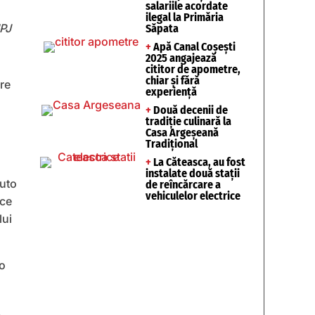
salariile acordate
ilegal la Primăria
IPJ
Săpata
+
Apă Canal Coșești
2025 angajează
cititor de apometre,
chiar și fără
ere
experiență
+
Două decenii de
tradiție culinară la
Casa Argeșeană
Tradițional
+
La Căteasca, au fost
instalate două stații
auto
de reîncărcare a
vehiculelor electrice
ice
lui
to