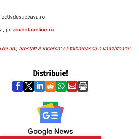
biectivdesuceava.ro
ea, pe
anchetaonline.ro
 de ani, arestat! A încercat să tâlhărească o vânzătoare!
Distribuie!






