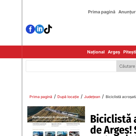
Prima pagină
Anunțur



Național
Argeș
Piteșt
/
/
/
Prima pagină
După locație
Județean
Biciclistă acroșat
Biciclistă
de Argeș! 