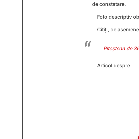
de constatare.
Foto descriptiv o
Citiți, de asemen
Piteștean de 36
Articol despre