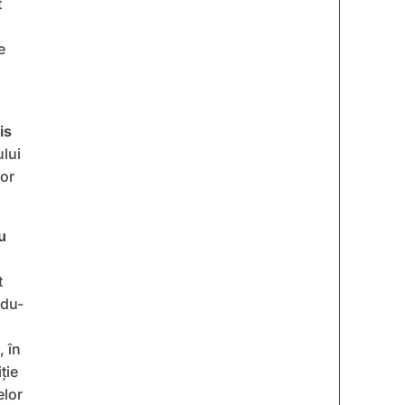
t
e
is
lui
lor
u
t
ndu-
 în
ţie
elor