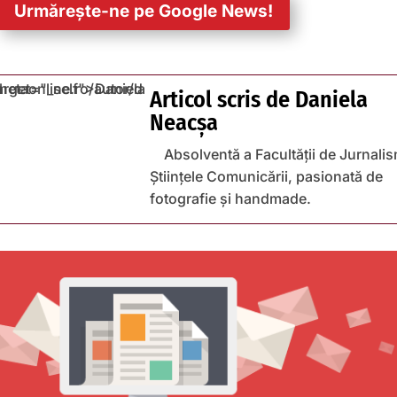
Urmărește-ne pe Google News!
Articol scris de
Daniela
Neacșa
Absolventă a Facultății de Jurnalis
Științele Comunicării, pasionată de
fotografie și handmade.