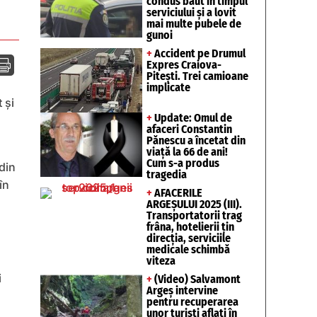
condus băut în timpul
serviciului și a lovit
mai multe pubele de
gunoi
+
Accident pe Drumul

Expres Craiova-
Pitești. Trei camioane
implicate
 și
+
Update: Omul de
afaceri Constantin
Pănescu a încetat din
viață la 66 de ani!
Cum s-a produs
 din
tragedia
în
+
AFACERILE
ARGEȘULUI 2025 (III).
Transportatorii trag
frâna, hotelierii țin
direcția, serviciile
medicale schimbă
viteza
i
+
(Video) Salvamont
Argeș intervine
pentru recuperarea
unor turişti aflaţi în