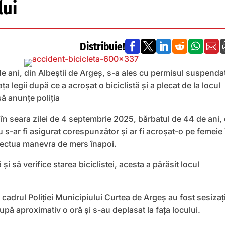
lui
Distribuie!






e ani, din Albeștii de Argeș, s-a ales cu permisul suspendat
ța legii după ce a acroșat o biciclistă și a plecat de la locul
ă anunțe poliția
, în seara zilei de 4 septembrie 2025, bărbatul de 44 de ani,
u s-ar fi asigurat corespunzător și ar fi acroșat-o pe femeie 
fectua manevra de mers înapoi.
și să verifice starea biciclistei, acesta a părăsit locul
din cadrul Poliției Municipiului Curtea de Argeș au fost sesizaț
ă aproximativ o oră și s-au deplasat la fața locului.