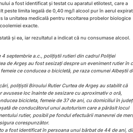
lui a fost identificat și testat cu aparatul etilotest, care a
t peste limita legală de 0,40 mg/l alcool pur în aerul expirat
s la unitatea medicală pentru recoltarea probelor biologice
alcoolemiei exacte.
estată și ea, iar rezultatul a indicat că nu consumase alcool.
 4 septembrie a.c., polițiștii rutieri din cadrul Poliției
ea de Argeș au fost sesizați despre un eveniment rutier în 
o femeie ce conducea o bicicletă, pe raza comunei Albeștii d
cări, polițiștii Biroului Rutier Curtea de Argeș au stabilit că
r avusese loc înainte de sesizare cu aproximativ o oră,
ducea bicicleta, femeie de 37 de ani, cu domiciliul în județ
oșată de conducătorul unui autoturism care a părăsit locul
entului rutier, posibil pe fondul efectuării manevrei de mer
asigura corespunzător.
 a fost identificat în persoana unui bărbat de 44 de ani, di