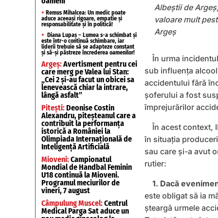
oameni
Albeștii de Argeș,
+
Remus Mihalcea: Un medic poate
valoare mult peste
aduce aceeași rigoare, empatie și
responsabilitate și în politică!
Argeș
+
Diana Lupaș – Lumea s-a schimbat și
este într-o continuă schimbare, iar
liderii trebuie să se adapteze constant
și să-și păstreze încrederea oamenilor!
În urma incidentul
Argeș:
Avertisment pentru cei
sub influența alcool
care merg pe Valea lui Stan:
„Cei 2 și-au facut un obicei sa
accidentului fără în
lenevească chiar la intrare,
șoferului a fost sus
lângă asfalt”
împrejurărilor accid
Pitești:
Deonise Costin
Alexandru, piteșteanul care a
contribuit la performanța
În acest context, 
istorică a României la
Olimpiada Internațională de
în situaţia producer
Inteligență Artificială
sau care şi-a avut o
Mioveni:
Campionatul
rutier:
Mondial de Handbal Feminin
U18 continuă la Mioveni.
Programul meciurilor de
1. Dacă evenimen
vineri, 7 august
este obligat să ia m
Câmpulung Muscel:
Centrul
şteargă urmele accid
Medical Parga Sat aduce un