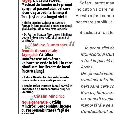
Argeș:
Dr. Laura Florea:
Șoferul autoturismu
Medicul de familie este primul
sprijin al pacientului, cel care
indicat o valoare mul
îl cunoaște cel mai bine și îl
Acesta a fost condu
însoțește de-a lungul vieții
necesare stabilirii 
+
Florin Enache: Cultura TEILOR s-a
format în jurul pasiunii pentru excelență
și al dorinței de a crea ceva autentic
Biciclista a fost t
+
Dr. Adrian Sturzu: Abordarea inimii nu
poate fi doar medicală, ci și umană și
spirituală
În seara zilei de
Femeile de succes ale
Municipiului Curt
Argeșului:
Cătălina
Dumitrașcu: Adevărata
a fost implicată 
valoare se vede în felul în care
Argeș.
rămâi om, indiferent de locul
în care ajungi
Din primele verifi
+
Raluca Dănălache: Sinceritatea este
evenimentul rutie
prima calitate care ajută pe oricine!
persoana care con
+
Denisa Raicu: Puterea femeii constă în
libertatea de a rămâne fidelă propriei
Brașov, fiind acr
identități
producerii evenim
Noua generație:
Cătălin
înapoi fără a se 
Mîndroc: Leadershipul începe
cu responsabilitatea față de
Conducătorul auto