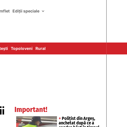
mflet
Ediții speciale
ești
Topoloveni
Rural
ii
Important!
+
Polițist din Argeș,
anchetat după ce a