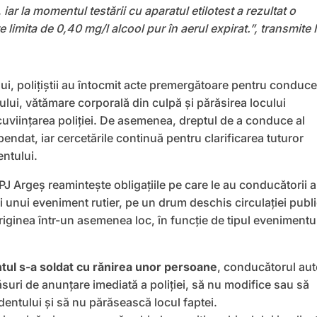
 iar la momentul testării cu aparatul etilotest a rezultat o
 limita de 0,40 mg/l alcool pur în aerul expirat.”, transmite 
ui, polițiștii au întocmit acte premergătoare pentru conduc
ului, vătămare corporală din culpă și părăsirea locului
cuviințarea poliției. De asemenea, dreptul de a conduce al
pendat, iar cercetările continuă pentru clarificarea tuturor
entului.
IPJ Argeș reamintește obligaţiile pe care le au conducătorii 
ii unui eveniment rutier, pe un drum deschis circulaţiei publ
riginea într-un asemenea loc, în funcţie de tipul evenimentu
tul s-a soldat cu rănirea unor persoane
, conducătorul au
ăsuri de anunţare imediată a poliţiei, să nu modifice sau să
entului şi să nu părăsească locul faptei.