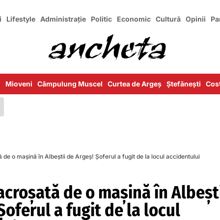
i
Lifestyle
Administrație
Politic
Economic
Cultură
Opinii
Pa
i
Mioveni
Câmpulung Muscel
Curtea de Argeș
Ștefănești
Cost
ă de o mașină în Albeștii de Argeș! Șoferul a fugit de la locul accidentului
 acroșată de o mașină în Albeșt
Șoferul a fugit de la locul