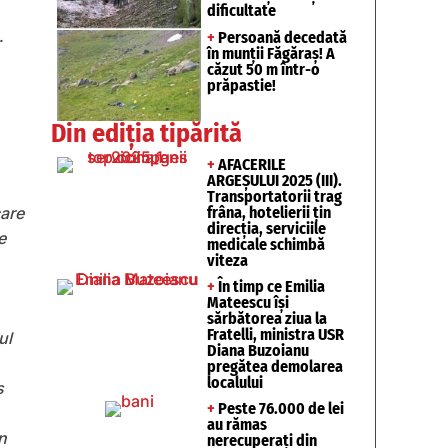
dificultate
.
+
Persoană decedată
în munții Făgăraș! A
căzut 50 m într-o
prăpastie!
Din ediția tipărită
+
AFACERILE
ARGEȘULUI 2025 (III).
Transportatorii trag
frâna, hotelierii țin
care
direcția, serviciile
e
medicale schimbă
viteza
+
În timp ce Emilia
Mateescu își
sărbătorea ziua la
Fratelli, ministra USR
ul
Diana Buzoianu
pregătea demolarea
localului
s
+
Peste 76.000 de lei
au rămas
n
nerecuperați din