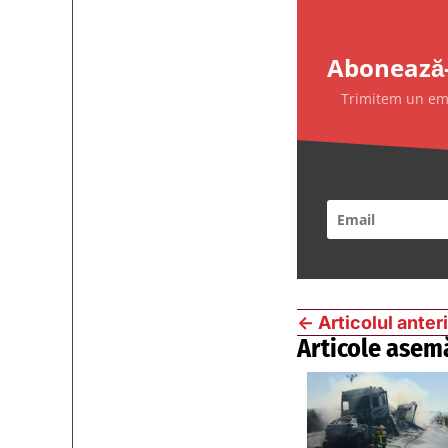
Abonează-
Trimitem un emai
←
Articolul anter
Articole asem