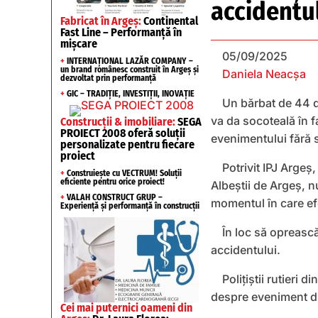
accidentu
Fabricat în Argeș:
Continental
Fast Line – Performanță în
mișcare
05/09/2025
+
INTERNAȚIONAL LAZĂR COMPANY –
un brand românesc construit în Argeș și
Daniela Neacșa
dezvoltat prin performanță
+
GIC – TRADIȚIE, INVESTIȚII, INOVAȚIE
Un bărbat de 44 d
va da socoteală în fa
Construcții & imobiliare:
SEGA
PROIECT 2008 oferă soluții
evenimentului fără s
personalizate pentru fiecare
proiect
Potrivit IPJ Argeș
+
Construiește cu VECTRUM! Soluții
eficiente pentru orice proiect!
Albeștii de Argeș, n
+
VALAH CONSTRUCT GRUP –
momentul în care e
Experiență și performanță în construcții
În loc să oprească 
accidentului.
Polițiștii rutieri 
despre eveniment dup
Cei mai puternici oameni din