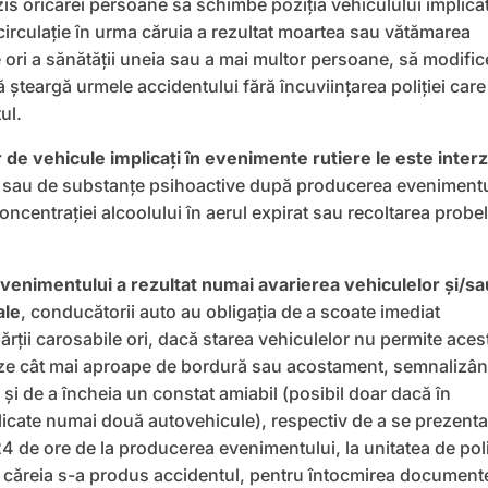
zis oricărei persoane să schimbe poziţia vehiculului implica
circulaţie în urma căruia a rezultat moartea sau vătămarea
le ori a sănătăţii uneia sau a mai multor persoane, să modific
ă şteargă urmele accidentului fără încuviinţarea poliţiei care
ul.
 de vehicule implicaţi în evenimente rutiere le este interz
 sau de substanţe psihoactive după producerea evenimentu
concentraţiei alcoolului în aerul expirat sau recoltarea probe
venimentului a rezultat numai avarierea vehiculelor şi/sa
ale
, conducătorii auto au obligaţia de a scoate imediat
părţii carosabile ori, dacă starea vehiculelor nu permite aces
eze cât mai aproape de bordură sau acostament, semnalizâ
şi de a încheia un constat amiabil (posibil doar dacă în
icate numai două autovehicule), respectiv de a se prezenta,
4 de ore de la producerea evenimentului, la unitatea de poli
căreia s-a produs accidentul, pentru întocmirea document