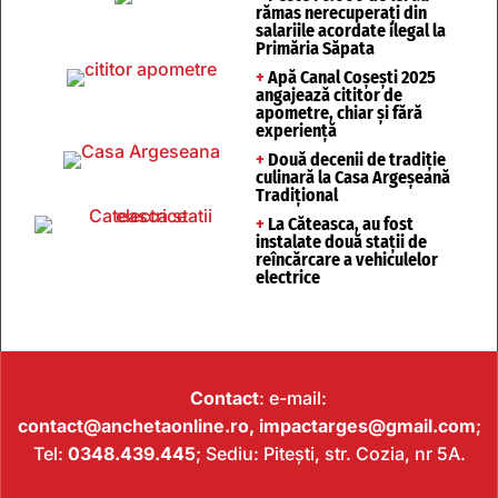
rămas nerecuperați din
salariile acordate ilegal la
Primăria Săpata
+
Apă Canal Coșești 2025
angajează cititor de
apometre, chiar și fără
experiență
+
Două decenii de tradiție
culinară la Casa Argeșeană
Tradițional
+
La Căteasca, au fost
instalate două stații de
reîncărcare a vehiculelor
electrice
Contact
: e-mail:
contact@anchetaonline.ro,
impactarges@gmail.com
;
Tel:
0348.439.445
; Sediu: Pitești, str. Cozia, nr 5A.