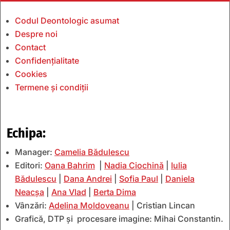
Codul Deontologic asumat
Despre noi
Contact
Confidențialitate
Cookies
Termene și condiții
Echipa:
Manager:
Camelia Bădulescu
Editori:
Oana Bahrim
|
Nadia Ciochină
|
Iulia
Bădulescu
|
Dana Andrei
|
Sofia Paul
|
Daniela
Neacșa
|
Ana Vlad
|
Berta Dima
Vânzări:
Adelina Moldoveanu
| Cristian Lincan
Grafică, DTP și procesare imagine: Mihai Constantin.