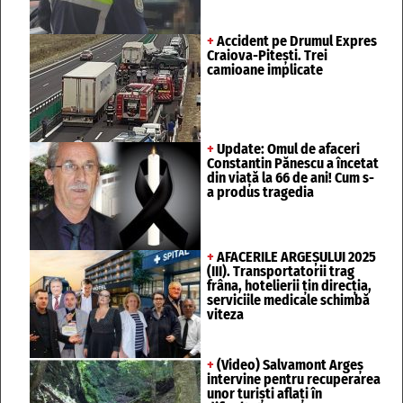
+
Accident pe Drumul Expres
Craiova-Pitești. Trei
camioane implicate
+
Update: Omul de afaceri
Constantin Pănescu a încetat
din viață la 66 de ani! Cum s-
a produs tragedia
+
AFACERILE ARGEȘULUI 2025
(III). Transportatorii trag
frâna, hotelierii țin direcția,
serviciile medicale schimbă
viteza
+
(Video) Salvamont Argeș
intervine pentru recuperarea
unor turişti aflaţi în