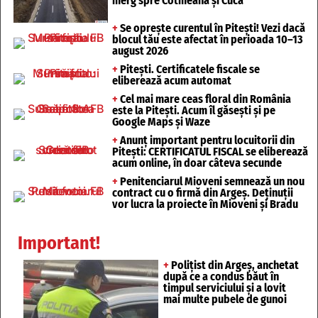
merg spre Cotmeana și Cuca
+
Se oprește curentul în Pitești! Vezi dacă
blocul tău este afectat în perioada 10–13
august 2026
+
Pitești. Certificatele fiscale se
eliberează acum automat
+
Cel mai mare ceas floral din România
este la Pitești. Acum îl găsești și pe
Google Maps și Waze
+
Anunț important pentru locuitorii din
Pitești: CERTIFICATUL FISCAL se eliberează
acum online, în doar câteva secunde
+
Penitenciarul Mioveni semnează un nou
contract cu o firmă din Argeș. Deținuții
vor lucra la proiecte în Mioveni și Bradu
Important!
+
Polițist din Argeș, anchetat
după ce a condus băut în
timpul serviciului și a lovit
mai multe pubele de gunoi