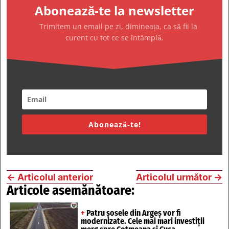
Abonează-te la newsletter
Trimitem un email pe zi, dimineața, ca să fii la
curent cu tot ce se întâmplă.
Abonează-te!
←
Articolul anterior
Articolul următor
→
Articole asemănătoare:
+
Patru șosele din Argeș vor fi
modernizate. Cele mai mari investiții