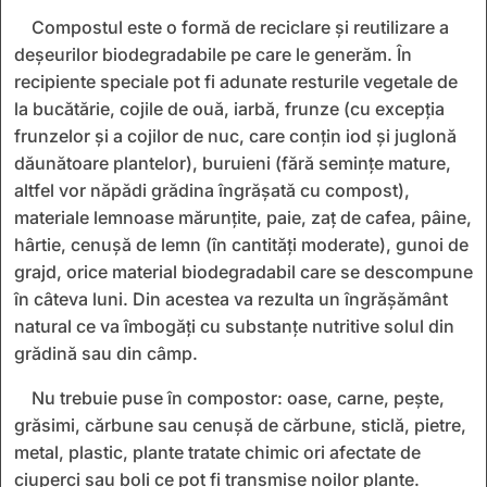
Compostul este o formă de reciclare și reutilizare a
deșeurilor biodegradabile pe care le generăm. În
recipiente speciale pot fi adunate resturile vegetale de
la bucătărie, cojile de ouă, iarbă, frunze (cu excepția
frunzelor și a cojilor de nuc, care conțin iod și juglonă
dăunătoare plantelor), buruieni (fără semințe mature,
altfel vor năpădi grădina îngrășată cu compost),
materiale lemnoase mărunțite, paie, zaț de cafea, pâine,
hârtie, cenușă de lemn (în cantități moderate), gunoi de
grajd, orice material biodegradabil care se descompune
în câteva luni. Din acestea va rezulta un îngrășământ
natural ce va îmbogăți cu substanțe nutritive solul din
grădină sau din câmp.
Nu trebuie puse în compostor: oase, carne, pește,
grăsimi, cărbune sau cenușă de cărbune, sticlă, pietre,
metal, plastic, plante tratate chimic ori afectate de
ciuperci sau boli ce pot fi transmise noilor plante.