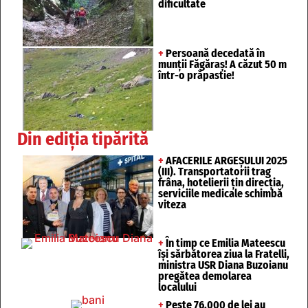
dificultate
+
Persoană decedată în
munții Făgăraș! A căzut 50 m
într-o prăpastie!
Din ediția tipărită
+
AFACERILE ARGEȘULUI 2025
(III). Transportatorii trag
frâna, hotelierii țin direcția,
serviciile medicale schimbă
viteza
+
În timp ce Emilia Mateescu
își sărbătorea ziua la Fratelli,
ministra USR Diana Buzoianu
pregătea demolarea
localului
+
Peste 76.000 de lei au