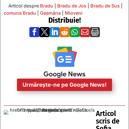
Articol despre
Bradu
|
Bradu de Jos
|
Bradu de Sus
|
comuna Bradu
|
Geamăna
|
Mioveni
Distribuie!







Urmărește-ne pe Google News!
Articol
scris de
Sofia