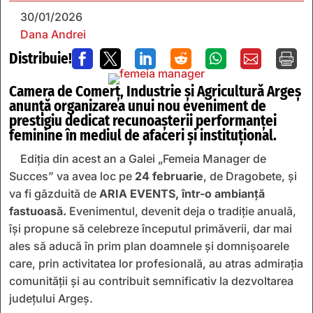
30/01/2026
Dana Andrei
Distribuie!







Camera de Comerț, Industrie și Agricultură Argeș
anunță organizarea unui nou eveniment de
prestigiu dedicat recunoașterii performanței
feminine în mediul de afaceri și instituțional.
Ediția din acest an a Galei „Femeia Manager de
Succes” va avea loc pe
24 februarie
, de Dragobete, și
va fi găzduită de
ARIA EVENTS, într-o ambianță
fastuoasă.
Evenimentul, devenit deja o tradiție anuală,
își propune să celebreze începutul primăverii, dar mai
ales să aducă în prim plan doamnele și domnișoarele
care, prin activitatea lor profesională, au atras admirația
comunității și au contribuit semnificativ la dezvoltarea
județului Argeș.