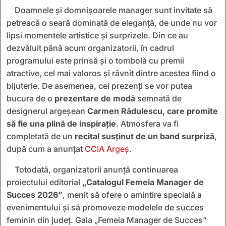
Doamnele și domnișoarele manager sunt invitate să
petreacă o seară dominată de eleganță, de unde nu vor
lipsi momentele artistice și surprizele. Din ce au
dezvăluit până acum organizatorii, în cadrul
programului este prinsă și o tombolă cu premii
atractive, cel mai valoros și râvnit dintre acestea fiind o
bijuterie. De asemenea, cei prezenți se vor putea
bucura de o
prezentare de modă
semnată de
designerul argeșean
Carmen Rădulescu, care promite
să fie una plină de inspirație
. Atmosfera va fi
completată de un
recital susținut de un band surpriză
,
după cum a anunțat
CCIA Argeș.
Totodată, organizatorii anunță continuarea
proiectului editorial
„Catalogul Femeia Manager de
Succes 2026”
, menit să ofere o amintire specială a
evenimentului și să promoveze modelele de succes
feminin din județ. Gala „Femeia Manager de Succes”