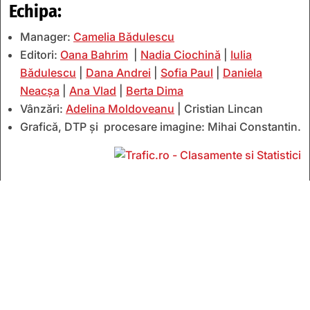
Echipa:
Manager:
Camelia Bădulescu
Editori:
Oana Bahrim
|
Nadia Ciochină
|
Iulia
Bădulescu
|
Dana Andrei
|
Sofia Paul
|
Daniela
Neacșa
|
Ana Vlad
|
Berta Dima
Vânzări:
Adelina Moldoveanu
| Cristian Lincan
Grafică, DTP și procesare imagine: Mihai Constantin.