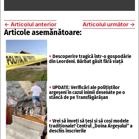
←
Articolul anterior
Articolul următor
→
Articole asemănătoare:
+
Descoperire tragică într-o gospodărie
din Leordeni. Bărbat găsit fără viață
+
UPDATE: Verificări ale polițiștilor
argeșeni în cazul inimii desenate pe o
stâncă de pe Transfăgărășan
+
Vrei să înveți să țeși și să coși modele
tradiționale? Centrul „Doina Argeșului” a
deschis înscrierile