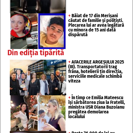
+
Băiat de 17 din Merișani
căutat de familie și polițiști.
Plecarea lui ar avea legătură
cu minora de 15 ani dată
dispărută
Din ediția tipărită
+
AFACERILE ARGEȘULUI 2025
(III). Transportatorii trag
frâna, hotelierii țin direcția,
serviciile medicale schimbă
viteza
+
În timp ce Emilia Mateescu
își sărbătorea ziua la Fratelli,
ministra USR Diana Buzoianu
pregătea demolarea
localului