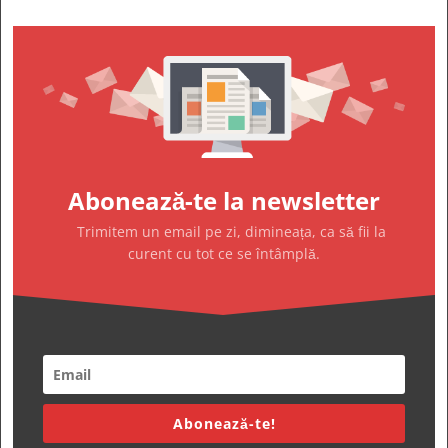
Abonează-te la newsletter
Trimitem un email pe zi, dimineața, ca să fii la
curent cu tot ce se întâmplă.
Abonează-te!