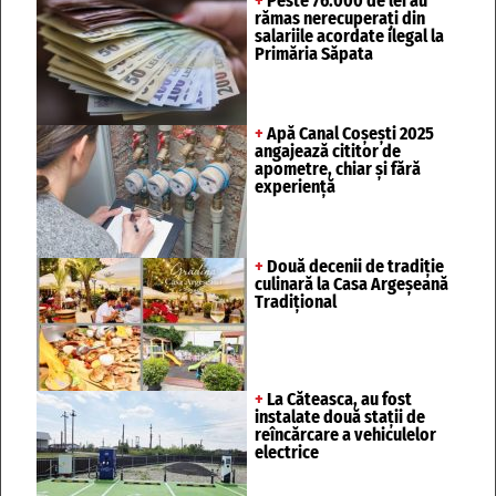
+
Peste 76.000 de lei au
rămas nerecuperați din
salariile acordate ilegal la
Primăria Săpata
+
Apă Canal Coșești 2025
angajează cititor de
apometre, chiar și fără
experiență
+
Două decenii de tradiție
culinară la Casa Argeșeană
Tradițional
+
La Căteasca, au fost
instalate două stații de
reîncărcare a vehiculelor
electrice