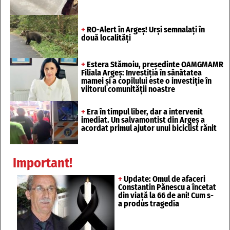
+
RO-Alert în Argeș! Urși semnalați în
două localități
+
Estera Stămoiu, președinte OAMGMAMR
Filiala Argeș: Investiția în sănătatea
mamei și a copilului este o investiție în
viitorul comunității noastre
+
Era în timpul liber, dar a intervenit
imediat. Un salvamontist din Argeș a
acordat primul ajutor unui biciclist rănit
Important!
+
Update: Omul de afaceri
Constantin Pănescu a încetat
din viață la 66 de ani! Cum s-
a produs tragedia