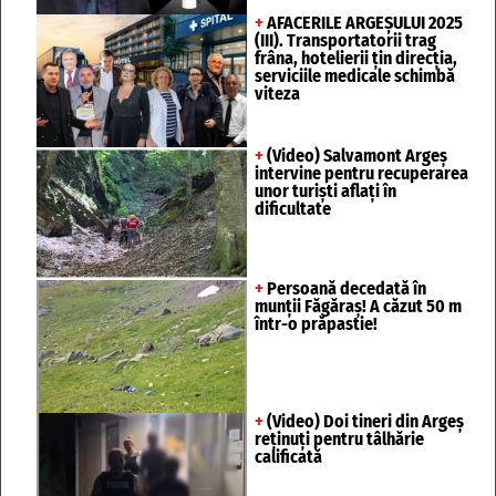
+
AFACERILE ARGEȘULUI 2025
(III). Transportatorii trag
frâna, hotelierii țin direcția,
serviciile medicale schimbă
viteza
+
(Video) Salvamont Argeș
intervine pentru recuperarea
unor turişti aflaţi în
dificultate
+
Persoană decedată în
munții Făgăraș! A căzut 50 m
într-o prăpastie!
+
(Video) Doi tineri din Argeș
reținuți pentru tâlhărie
calificată