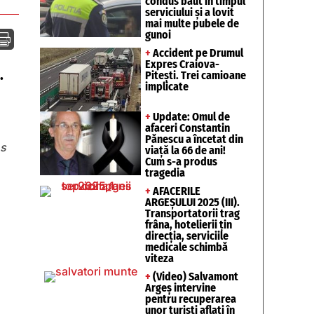
condus băut în timpul
serviciului și a lovit
mai multe pubele de
gunoi

+
Accident pe Drumul
Expres Craiova-
.
Pitești. Trei camioane
implicate
+
Update: Omul de
afaceri Constantin
Pănescu a încetat din
ns
viață la 66 de ani!
Cum s-a produs
tragedia
+
AFACERILE
ARGEȘULUI 2025 (III).
Transportatorii trag
frâna, hotelierii țin
direcția, serviciile
medicale schimbă
viteza
+
(Video) Salvamont
Argeș intervine
pentru recuperarea
unor turişti aflaţi în