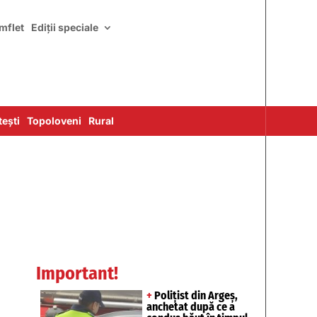
mflet
Ediții speciale
ești
Topoloveni
Rural
Important!
+
Polițist din Argeș,
anchetat după ce a