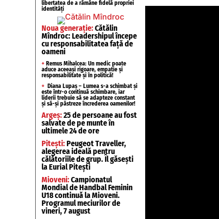
libertatea de a rămâne fidelă propriei
identități
Noua generație:
Cătălin
Mîndroc: Leadershipul începe
cu responsabilitatea față de
oameni
+
Remus Mihalcea: Un medic poate
aduce aceeași rigoare, empatie și
responsabilitate și în politică!
+
Diana Lupaș – Lumea s-a schimbat și
este într-o continuă schimbare, iar
liderii trebuie să se adapteze constant
și să-și păstreze încrederea oamenilor!
Argeș:
25 de persoane au fost
salvate de pe munte în
ultimele 24 de ore
Pitești:
Peugeot Traveller,
alegerea ideală pentru
călătoriile de grup. Îl găsești
la Eurial Pitești
Mioveni:
Campionatul
Mondial de Handbal Feminin
U18 continuă la Mioveni.
Programul meciurilor de
vineri, 7 august