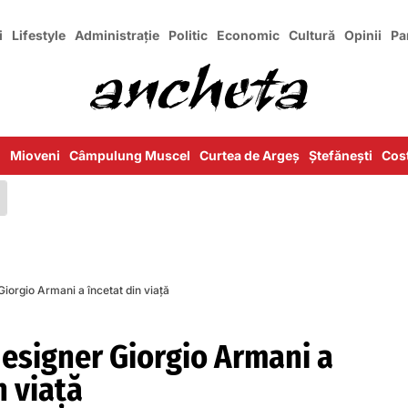
i
Lifestyle
Administrație
Politic
Economic
Cultură
Opinii
Pa
i
Mioveni
Câmpulung Muscel
Curtea de Argeș
Ștefănești
Cost
Giorgio Armani a încetat din viață
designer Giorgio Armani a
n viață