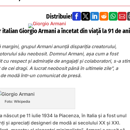
Distribuie!






italian Giorgio Armani a încetat din viață la 91 de ani
 margini, grupul Armani anunță dispariția creatorului,
motorului său neobosit. Domnul Armani, așa cum a fost
 cu respect și admirație de angajați și colaboratori, s-a sti
at de cei dragi. A lucrat neobosit până în ultimele zile”
, a
 de modă într-un comunicat de presă.
Foto: Wikipedia
 născut pe 11 iulie 1934 la Piacenza, în Italia și a fost unul
nți și apreciați designeri de modă ai secolului XX și XXI.