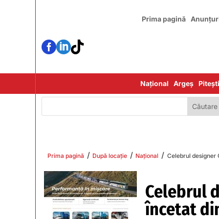
Prima pagină
Anunțur



Național
Argeș
Piteșt
/
/
/
Prima pagină
După locație
Național
Celebrul designer 
Celebrul 
încetat di