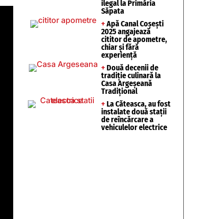
ilegal la Primăria
Săpata
+
Apă Canal Coșești
2025 angajează
cititor de apometre,
chiar și fără
experiență
+
Două decenii de
tradiție culinară la
Casa Argeșeană
Tradițional
+
La Căteasca, au fost
instalate două stații
de reîncărcare a
vehiculelor electrice