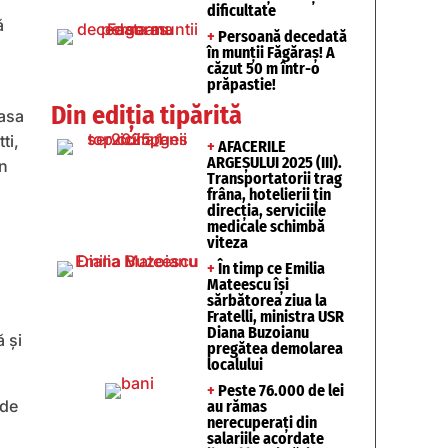
dificultate
ă
+
Persoană decedată
în munții Făgăraș! A
căzut 50 m într-o
prăpastie!
Din ediția tipărită
casa
ti,
+
AFACERILE
ARGEȘULUI 2025 (III).
un
Transportatorii trag
frâna, hotelierii țin
direcția, serviciile
medicale schimbă
viteza
+
În timp ce Emilia
Mateescu își
sărbătorea ziua la
Fratelli, ministra USR
Diana Buzoianu
ă și
pregătea demolarea
localului
+
Peste 76.000 de lei
 de
au rămas
nerecuperați din
salariile acordate