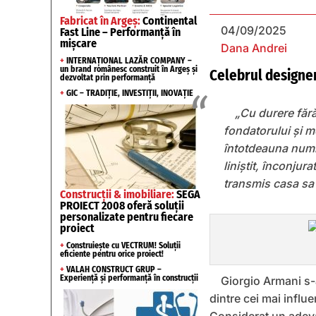
Fabricat în Argeș:
Continental
04/09/2025
Fast Line – Performanță în
mișcare
Dana Andrei
+
INTERNAȚIONAL LAZĂR COMPANY –
un brand românesc construit în Argeș și
Celebrul designer 
dezvoltat prin performanță
+
GIC – TRADIȚIE, INVESTIȚII, INOVAȚIE
„Cu durere fără
fondatorului și 
întotdeauna numit
liniștit, înconjur
transmis casa sa
Construcții & imobiliare:
SEGA
PROIECT 2008 oferă soluții
personalizate pentru fiecare
proiect
+
Construiește cu VECTRUM! Soluții
eficiente pentru orice proiect!
+
VALAH CONSTRUCT GRUP –
Experiență și performanță în construcții
Giorgio Armani s-a
dintre cei mai influe