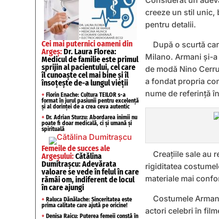
Considerat un adevă
creeze un stil unic, 
pentru detalii.
Cei mai puternici oameni din
După o scurtă cari
Argeș:
Dr. Laura Florea:
Milano. Armani și-a
Medicul de familie este primul
sprijin al pacientului, cel care
de modă Nino Cerruti
îl cunoaște cel mai bine și îl
a fondat propria co
însoțește de-a lungul vieții
nume de referință în
+
Florin Enache: Cultura TEILOR s-a
format în jurul pasiunii pentru excelență
și al dorinței de a crea ceva autentic
+
Dr. Adrian Sturzu: Abordarea inimii nu
poate fi doar medicală, ci și umană și
spirituală
Femeile de succes ale
Creațiile sale au 
Argeșului:
Cătălina
Dumitrașcu: Adevărata
rigiditatea costumelo
valoare se vede în felul în care
materiale mai confor
rămâi om, indiferent de locul
în care ajungi
Costumele Armani 
+
Raluca Dănălache: Sinceritatea este
prima calitate care ajută pe oricine!
actori celebri în fil
+
Denisa Raicu: Puterea femeii constă în