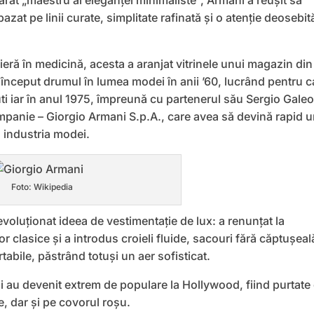
rat „maestru al eleganței minimaliste”, Armani a reușit să
bazat pe linii curate, simplitate rafinată și o atenție deosebit
eră în medicină, acesta a aranjat vitrinele unui magazin din
 început drumul în lumea modei în anii ’60, lucrând pentru 
 iar în anul 1975, împreună cu partenerul său Sergio Galeot
mpanie – Giorgio Armani S.p.A., care avea să devină rapid 
 industria modei.
Foto: Wikipedia
revoluționat ideea de vestimentație de lux: a renunțat la
r clasice și a introdus croieli fluide, sacouri fără căptușeal
tabile, păstrând totuși un aer sofisticat.
au devenit extrem de populare la Hollywood, fiind purtate
me, dar și pe covorul roșu.