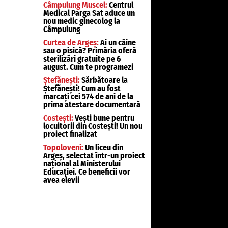
Câmpulung Muscel:
Centrul
Medical Parga Sat aduce un
nou medic ginecolog la
Câmpulung
Curtea de Argeș:
Ai un câine
sau o pisică? Primăria oferă
sterilizări gratuite pe 6
august. Cum te programezi
Ștefănești:
Sărbătoare la
Ștefănești! Cum au fost
marcați cei 574 de ani de la
prima atestare documentară
Costești:
Vești bune pentru
locuitorii din Costești! Un nou
proiect finalizat
Topoloveni:
Un liceu din
Argeș, selectat într-un proiect
național al Ministerului
Educației. Ce beneficii vor
avea elevii