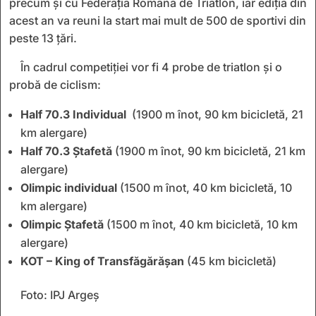
precum și cu Federația Română de Triatlon, iar ediția din
acest an va reuni la start mai mult de 500 de sportivi din
peste 13 țări.
În cadrul competiției vor fi 4 probe de triatlon şi o
probă de ciclism:
Half 70.3 Individual
(1900 m înot, 90 km bicicletă, 21
km alergare)
Half 70.3 Ștafetă
(1900 m înot, 90 km bicicletă, 21 km
alergare)
Olimpic individual
(1500 m înot, 40 km bicicletă, 10
km alergare)
Olimpic Ștafetă
(1500 m înot, 40 km bicicletă, 10 km
alergare)
KOT – King of Transfăgărășan
(45 km bicicletă)
Foto: IPJ Argeș