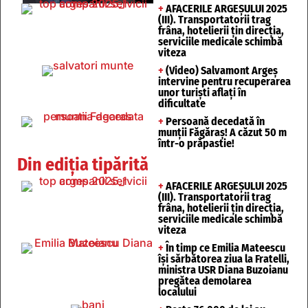
+
AFACERILE ARGEȘULUI 2025
(III). Transportatorii trag
frâna, hotelierii țin direcția,
serviciile medicale schimbă
viteza
+
(Video) Salvamont Argeș
intervine pentru recuperarea
unor turişti aflaţi în
dificultate
+
Persoană decedată în
munții Făgăraș! A căzut 50 m
într-o prăpastie!
Din ediția tipărită
+
AFACERILE ARGEȘULUI 2025
(III). Transportatorii trag
frâna, hotelierii țin direcția,
serviciile medicale schimbă
viteza
+
În timp ce Emilia Mateescu
își sărbătorea ziua la Fratelli,
ministra USR Diana Buzoianu
pregătea demolarea
localului