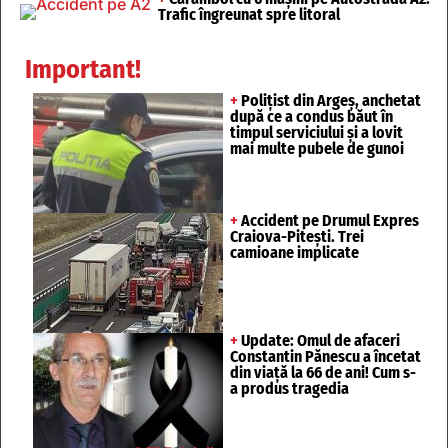
Trafic îngreunat spre litoral
Important!
+
Polițist din Argeș, anchetat
după ce a condus băut în
timpul serviciului și a lovit
mai multe pubele de gunoi
+
Accident pe Drumul Expres
Craiova-Pitești. Trei
camioane implicate
+
Update: Omul de afaceri
Constantin Pănescu a încetat
din viață la 66 de ani! Cum s-
a produs tragedia