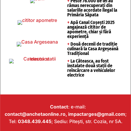
+
Peste 76.000 de lei au
rămas nerecuperați din
salariile acordate ilegal la
Primăria Săpata
+
Apă Canal Coșești 2025
angajează cititor de
apometre, chiar și fără
experiență
+
Două decenii de tradiție
culinară la Casa Argeșeană
Tradițional
+
La Căteasca, au fost
instalate două stații de
reîncărcare a vehiculelor
electrice
Contact
: e-mail:
contact@anchetaonline.ro,
impactarges@gmail.com
;
Tel:
0348.439.445
; Sediu: Pitești, str. Cozia, nr 5A.