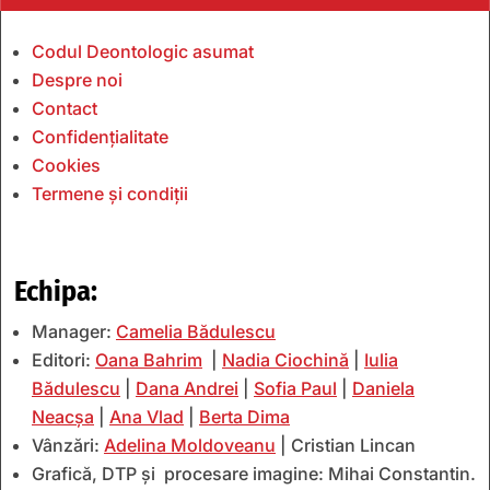
Codul Deontologic asumat
Despre noi
Contact
Confidențialitate
Cookies
Termene și condiții
Echipa:
Manager:
Camelia Bădulescu
Editori:
Oana Bahrim
|
Nadia Ciochină
|
Iulia
Bădulescu
|
Dana Andrei
|
Sofia Paul
|
Daniela
Neacșa
|
Ana Vlad
|
Berta Dima
Vânzări:
Adelina Moldoveanu
| Cristian Lincan
Grafică, DTP și procesare imagine: Mihai Constantin.