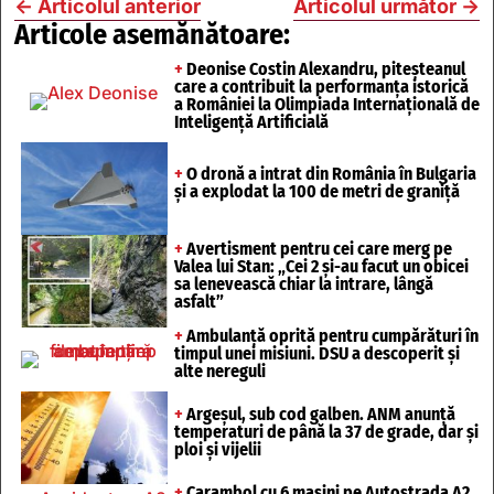
←
Articolul anterior
Articolul următor
→
Articole asemănătoare:
+
Deonise Costin Alexandru, piteșteanul
care a contribuit la performanța istorică
a României la Olimpiada Internațională de
Inteligență Artificială
+
O dronă a intrat din România în Bulgaria
și a explodat la 100 de metri de graniță
+
Avertisment pentru cei care merg pe
Valea lui Stan: „Cei 2 și-au facut un obicei
sa lenevească chiar la intrare, lângă
asfalt”
+
Ambulanță oprită pentru cumpărături în
timpul unei misiuni. DSU a descoperit și
alte nereguli
+
Argeșul, sub cod galben. ANM anunță
temperaturi de până la 37 de grade, dar și
ploi și vijelii
+
Carambol cu 6 mașini pe Autostrada A2.