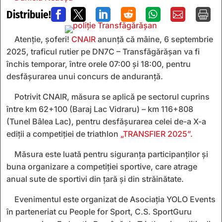
Distribuie!







Atenție, șoferi!
CNAIR
anunță că mâine, 6 septembrie
2025, traficul rutier pe DN7C – Transfăgărășan va fi
închis temporar, între orele 07:00 și 18:00, pentru
desfășurarea unui concurs de anduranță.
Potrivit CNAIR, măsura se aplică pe sectorul cuprins
între km 62+100 (Baraj Lac Vidraru) – km 116+808
(Tunel Bâlea Lac), pentru desfășurarea celei de-a X-a
ediții a competiției de triathlon
„TRANSFIER 2025”.
Măsura este luată pentru siguranța participanților și
buna organizare a competiției sportive, care atrage
anual sute de sportivi din țară și din străinătate.
Evenimentul este organizat de Asociația YOLO Events
în parteneriat cu People for Sport, C.S. SportGuru