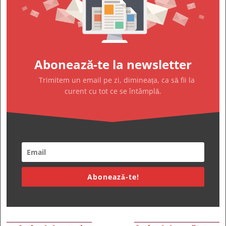
Abonează-te la newsletter
Trimitem un email pe zi, dimineața, ca să fii la
curent cu tot ce se întâmplă.
Abonează-te!