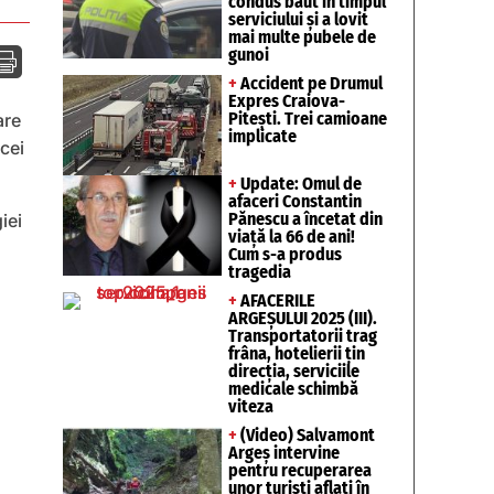
condus băut în timpul
serviciului și a lovit
mai multe pubele de
gunoi

+
Accident pe Drumul
Expres Craiova-
Pitești. Trei camioane
are
implicate
cei
+
Update: Omul de
afaceri Constantin
Pănescu a încetat din
iei
viață la 66 de ani!
Cum s-a produs
tragedia
+
AFACERILE
ARGEȘULUI 2025 (III).
Transportatorii trag
frâna, hotelierii țin
direcția, serviciile
medicale schimbă
viteza
+
(Video) Salvamont
Argeș intervine
pentru recuperarea
unor turişti aflaţi în