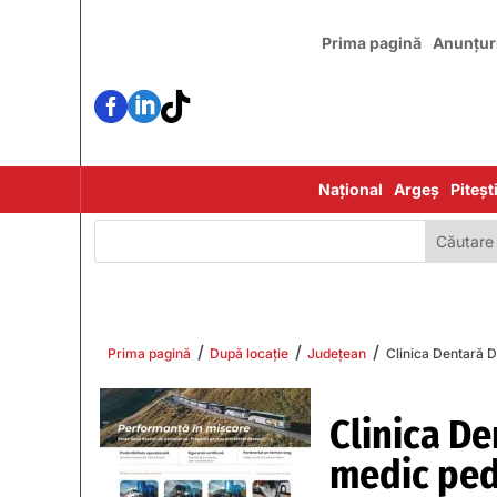
Prima pagină
Anunțur



Național
Argeș
Piteșt
/
/
/
Prima pagină
După locație
Județean
Clinica Dentară D
Clinica De
medic pe