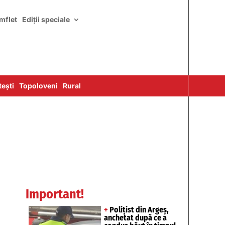
mflet
Ediții speciale
ești
Topoloveni
Rural
Important!
+
Polițist din Argeș,
anchetat după ce a