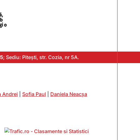
ă,
rb
gi o
5
; Sediu: Pitești, str. Cozia, nr 5A.
 Andrei
|
Sofia Paul
|
Daniela Neacșa