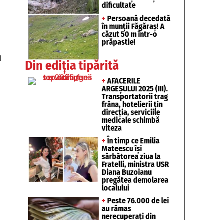
dificultate
+
Persoană decedată
în munții Făgăraș! A
căzut 50 m într-o
prăpastie!
l
Din ediția tipărită
+
AFACERILE
ARGEȘULUI 2025 (III).
Transportatorii trag
frâna, hotelierii țin
direcția, serviciile
medicale schimbă
viteza
+
În timp ce Emilia
Mateescu își
sărbătorea ziua la
Fratelli, ministra USR
Diana Buzoianu
pregătea demolarea
localului
+
Peste 76.000 de lei
au rămas
nerecuperați din