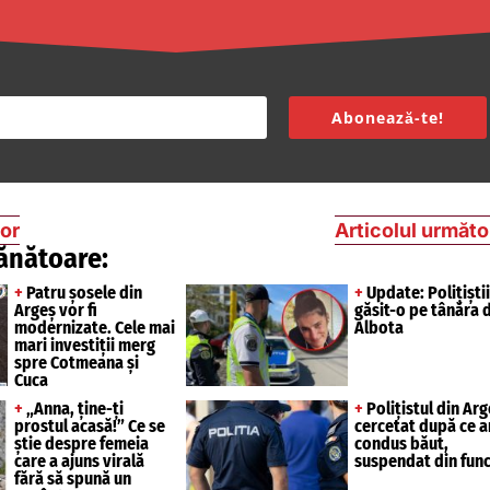
Abonează-te!
ior
Articolul următo
ănătoare:
+
Patru șosele din
+
Update: Polițiștii
Argeș vor fi
găsit-o pe tânăra 
modernizate. Cele mai
Albota
mari investiții merg
spre Cotmeana și
Cuca
+
„Anna, ține-ți
+
Polițistul din Arg
prostul acasă!” Ce se
cercetat după ce ar
știe despre femeia
condus băut,
care a ajuns virală
suspendat din func
fără să spună un