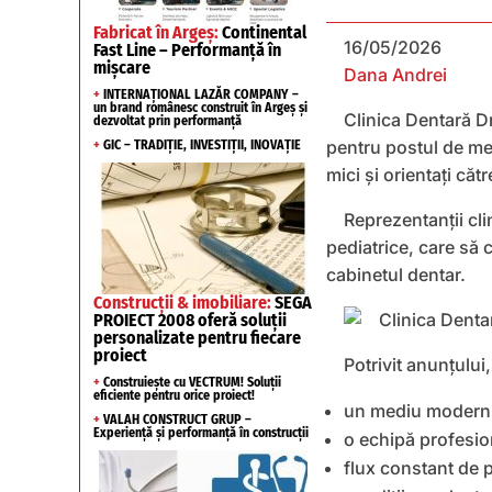
Fabricat în Argeș:
Continental
16/05/2026
Fast Line – Performanță în
mișcare
Dana Andrei
+
INTERNAȚIONAL LAZĂR COMPANY –
un brand românesc construit în Argeș și
Clinica Dentară D
dezvoltat prin performanță
pentru postul de med
+
GIC – TRADIȚIE, INVESTIȚII, INOVAȚIE
mici și orientați căt
Reprezentanții cli
pediatrice, care să 
cabinetul dentar.
Construcții & imobiliare:
SEGA
PROIECT 2008 oferă soluții
personalizate pentru fiecare
proiect
Potrivit anunțului
+
Construiește cu VECTRUM! Soluții
eficiente pentru orice proiect!
un mediu modern ș
+
VALAH CONSTRUCT GRUP –
Experiență și performanță în construcții
o echipă profesio
flux constant de p