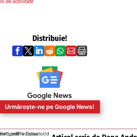
i de activitate
Distribuie!







Urmărește-ne pe Google News!