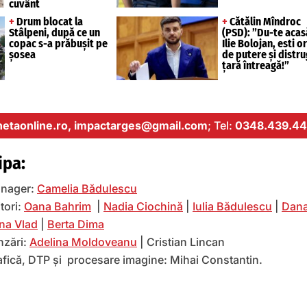
cuvânt
+
Drum blocat la
+
Cătălin Mîndroc
Stâlpeni, după ce un
(PSD): ”Du-te acas
copac s-a prăbușit pe
Ilie Bolojan, esti o
șosea
de putere și distru
țară întreagă!”
etaonline.ro,
impactarges@gmail.com
; Tel:
0348.439.44
ipa:
nager:
Camelia Bădulescu
tori:
Oana Bahrim
|
Nadia Ciochină
|
Iulia Bădulescu
|
Dana
na Vlad
|
Berta Dima
nzări:
Adelina Moldoveanu
| Cristian Lincan
afică, DTP și procesare imagine: Mihai Constantin.