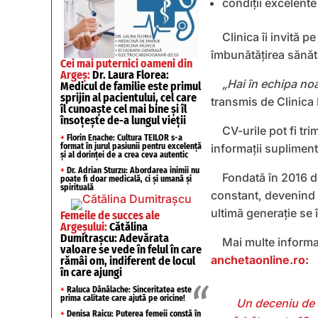
condiții excelente
Clinica îi invită p
îmbunătățirea sănătă
Cei mai puternici oameni din
Argeș:
Dr. Laura Florea:
„Hai în echipa no
Medicul de familie este primul
sprijin al pacientului, cel care
transmis de Clinica 
îl cunoaște cel mai bine și îl
însoțește de-a lungul vieții
CV-urile pot fi tr
+
Florin Enache: Cultura TEILOR s-a
format în jurul pasiunii pentru excelență
informații supliment
și al dorinței de a crea ceva autentic
+
Dr. Adrian Sturzu: Abordarea inimii nu
Fondată în 2016 di
poate fi doar medicală, ci și umană și
spirituală
constant, devenind 
ultimă generație se 
Femeile de succes ale
Argeșului:
Cătălina
Dumitrașcu: Adevărata
Mai multe informaț
valoare se vede în felul în care
anchetaonline.ro:
rămâi om, indiferent de locul
în care ajungi
+
Raluca Dănălache: Sinceritatea este
prima calitate care ajută pe oricine!
​Un deceniu de 
+
Denisa Raicu: Puterea femeii constă în