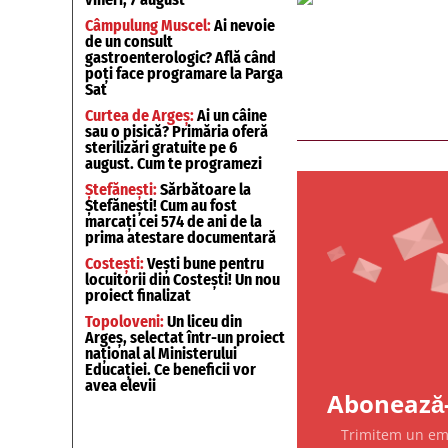
Câmpulung Muscel:
Ai nevoie
de un consult
gastroenterologic? Află când
poți face programare la Parga
Sat
Curtea de Argeș:
Ai un câine
sau o pisică? Primăria oferă
sterilizări gratuite pe 6
august. Cum te programezi
Ștefănești:
Sărbătoare la
Ștefănești! Cum au fost
marcați cei 574 de ani de la
prima atestare documentară
Costești:
Vești bune pentru
locuitorii din Costești! Un nou
proiect finalizat
Topoloveni:
Un liceu din
Argeș, selectat într-un proiect
național al Ministerului
Educației. Ce beneficii vor
avea elevii
Abonează-
Trimitem un emai