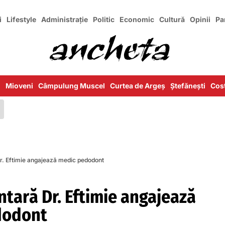
i
Lifestyle
Administrație
Politic
Economic
Cultură
Opinii
Pa
i
Mioveni
Câmpulung Muscel
Curtea de Argeș
Ștefănești
Cost
r. Eftimie angajează medic pedodont
ntară Dr. Eftimie angajează
dodont