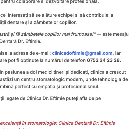
 pentru colaborare și dezvoltare profesională.
e cei interesați să se alăture echipei și să contribuie la
ții dentare și a zâmbetelor copiilor.
astră și fă zâmbetele copiilor mai frumoase!”
— este mesaju
Dentară Dr. Eftimie.
imise la adresa de e-mail:
clinicadoftimie@gmail.com
, iar
are pot fi obținute la numărul de telefon
0752 24 23 28.
n pasiunea a doi medici tineri și dedicați, clinica a crescut
astăzi un centru stomatologic modern, unde tehnologia de
îmbină perfect cu empatia și profesionalismul.
ii legate de Clinica Dr. Eftimie puteți afla de pe
excelență în stomatologie: Clinica Dentară Dr. Eftimie