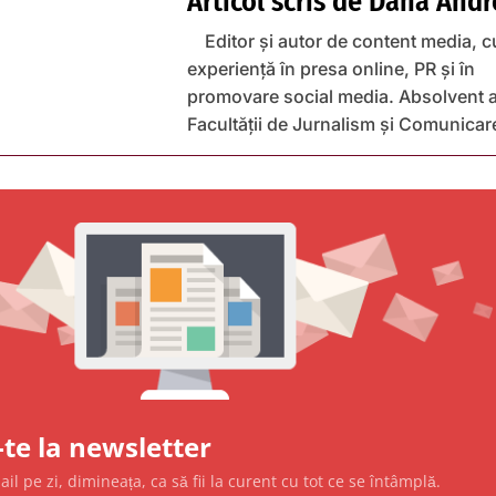
Articol scris de
Dana Andr
Editor și autor de content media, c
experiență în presa online, PR și în
promovare social media. Absolvent a
Facultății de Jurnalism și Comunicar
te la newsletter
l pe zi, dimineața, ca să fii la curent cu tot ce se întâmplă.