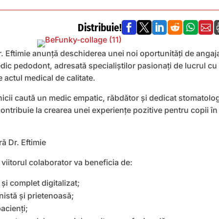
Distribuie!






r. Eftimie anunță deschiderea unei noi oportunități de angaj
ic pedodont, adresată specialiștilor pasionați de lucrul cu 
re actul medical de calitate.
nicii caută un medic empatic, răbdător și dedicat stomatolog
contribuie la crearea unei experiențe pozitive pentru copii în
, viitorul colaborator va beneficia de:
i complet digitalizat;
nistă și prietenoasă;
acienți;