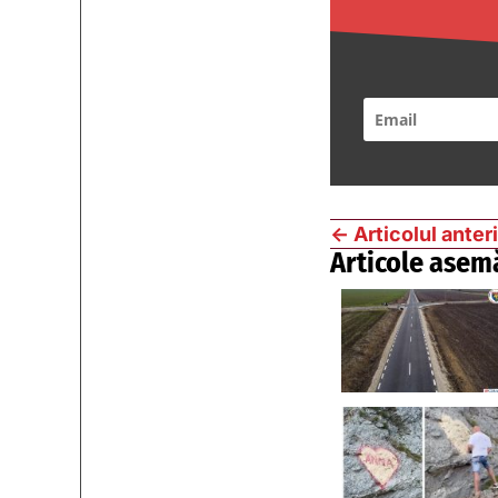
←
Articolul anter
Articole asem