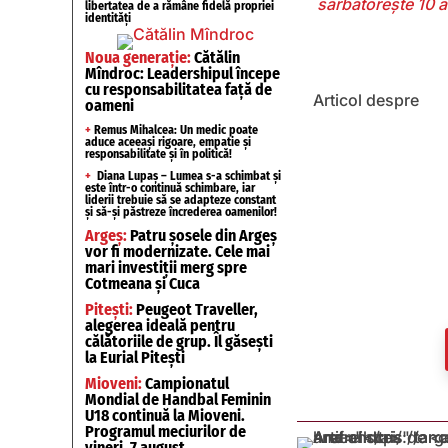
sărbătorește 10 an
libertatea de a rămâne fidelă propriei
identități
Noua generație:
Cătălin
Mîndroc: Leadershipul începe
cu responsabilitatea față de
Articol despre
oameni
+
Remus Mihalcea: Un medic poate
aduce aceeași rigoare, empatie și
responsabilitate și în politică!
+
Diana Lupaș – Lumea s-a schimbat și
este într-o continuă schimbare, iar
liderii trebuie să se adapteze constant
și să-și păstreze încrederea oamenilor!
Argeș:
Patru șosele din Argeș
vor fi modernizate. Cele mai
mari investiții merg spre
Cotmeana și Cuca
Pitești:
Peugeot Traveller,
alegerea ideală pentru
călătoriile de grup. Îl găsești
la Eurial Pitești
Mioveni:
Campionatul
Mondial de Handbal Feminin
U18 continuă la Mioveni.
Programul meciurilor de
vineri, 7 august