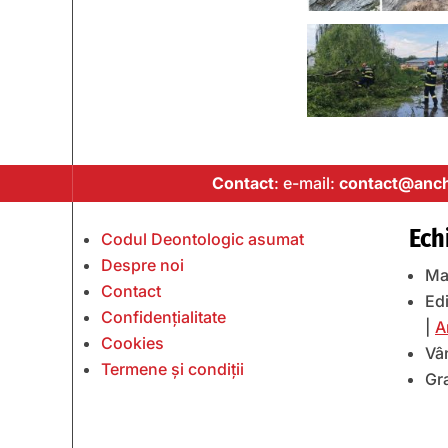
Contact
: e-mail:
contact@anch
Ech
Codul Deontologic asumat
Despre noi
Ma
Contact
Edi
Confidențialitate
|
A
Cookies
Vâ
Termene și condiții
Gr