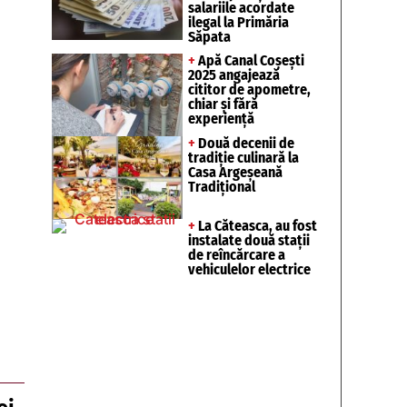
salariile acordate
ilegal la Primăria
Săpata
+
Apă Canal Coșești
2025 angajează
cititor de apometre,
chiar și fără
experiență
+
Două decenii de
tradiție culinară la
Casa Argeșeană
Tradițional
+
La Căteasca, au fost
instalate două stații
de reîncărcare a
vehiculelor electrice