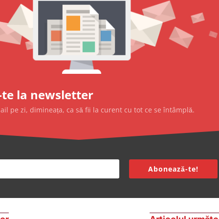
te la newsletter
l pe zi, dimineața, ca să fii la curent cu tot ce se întâmplă.
Abonează-te!