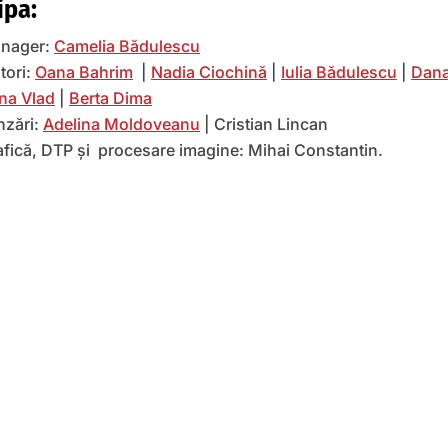
ipa:
nager:
Camelia Bădulescu
tori:
Oana Bahrim
|
Nadia Ciochină
|
Iulia Bădulescu
|
Dana
na Vlad
|
Berta Dima
nzări:
Adelina Moldoveanu
| Cristian Lincan
afică, DTP și procesare imagine: Mihai Constantin.