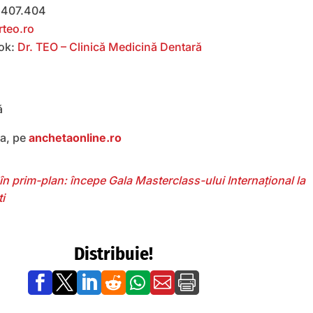
.407.404
teo.ro
ok:
Dr. TEO – Clinică Medicină Dentară
ă
ea, pe
anchetaonline.ro
, în prim-plan: începe Gala Masterclass-ului Internațional la
i
Distribuie!






