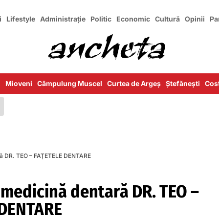
i
Lifestyle
Administrație
Politic
Economic
Cultură
Opinii
Pa
i
Mioveni
Câmpulung Muscel
Curtea de Argeș
Ștefănești
Cost
ară DR. TEO – FAȚETELE DENTARE
 medicină dentară DR. TEO –
 DENTARE