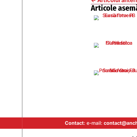
←
Articolul anter
Articole asem
Contact
: e-mail:
contact@anch