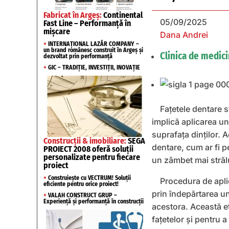
Fabricat în Argeș:
Continental
05/09/2025
Fast Line – Performanță în
mișcare
Dana Andrei
+
INTERNAȚIONAL LAZĂR COMPANY –
un brand românesc construit în Argeș și
Clinica de medic
dezvoltat prin performanță
+
GIC – TRADIȚIE, INVESTIȚII, INOVAȚIE
Fațetele dentare 
implică aplicarea un
suprafața dinților. 
Construcții & imobiliare:
SEGA
dentare, cum ar fi pe
PROIECT 2008 oferă soluții
personalizate pentru fiecare
un zâmbet mai strălu
proiect
+
Construiește cu VECTRUM! Soluții
Procedura de aplic
eficiente pentru orice proiect!
prin îndepărtarea un
+
VALAH CONSTRUCT GRUP –
Experiență și performanță în construcții
acestora. Această e
fațetelor și pentru 