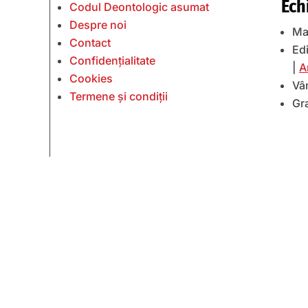
Ech
Codul Deontologic asumat
Despre noi
Ma
Contact
Edi
Confidențialitate
|
A
Cookies
Vâ
Termene și condiții
Gr