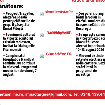
ior
Articolul următo
ănătoare:
+
Peugeot Traveller,
+
Doi șoferi, prinși
alegerea ideală
băuți la volan în
pentru călătoriile de
Pitești. Unul era di
grup. Îl găsești la
Brașov, celălalt di
Eurial Pitești
București
+
Eveniment cultural
+
Se oprește curen
la Pitești: scriitorul
în Pitești! Vezi dac
Cristian Meleșteu,
blocul tău este
invitat la Dialogurile
afectat în perioad
Filarmonicii
10–13 august 2026
+
Campionatul
+
Mioveni extinde
Mondial de Handbal
rețelele electrice î
Feminin U18 continuă
noile cartiere. Vezi
la Mioveni. Programul
străzi intră în
meciurilor de vineri, 7
programul de
august
investiții
etaonline.ro,
impactarges@gmail.com
; Tel:
0348.439.44