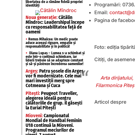
libertatea de a rămâne fidelă propriei
Programări: 0736
identități
Email:
contact@dr
Noua generație:
Cătălin
Pagina de facebo
Mîndroc: Leadershipul începe
cu responsabilitatea față de
oameni
+
Remus Mihalcea: Un medic poate
aduce aceeași rigoare, empatie și
Foto: ediția tipărit
responsabilitate și în politică!
+
Diana Lupaș – Lumea s-a schimbat și
este într-o continuă schimbare, iar
Citiți, de asemen
liderii trebuie să se adapteze constant
și să-și păstreze încrederea oamenilor!
Argeș:
Patru șosele din Argeș
vor fi modernizate. Cele mai
Arta dirijatului
mari investiții merg spre
Filarmonica Piteșt
Cotmeana și Cuca
Pitești:
Peugeot Traveller,
alegerea ideală pentru
Articol despre
călătoriile de grup. Îl găsești
la Eurial Pitești
Mioveni:
Campionatul
Mondial de Handbal Feminin
U18 continuă la Mioveni.
Programul meciurilor de
vineri, 7 august