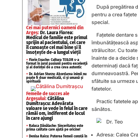
După pregătirea di
pentru a crea fațete
special.
Cei mai puternici oameni din
Argeș:
Dr. Laura Florea:
Fațetele dentare 
Medicul de familie este primul
sprijin al pacientului, cel care
îmbunătățească aspe
îl cunoaște cel mai bine și îl
strălucitor. Cu toat
însoțește de-a lungul vieții
înainte de a decide 
+
Florin Enache: Cultura TEILOR s-a
format în jurul pasiunii pentru excelență
determinați dacă fa
și al dorinței de a crea ceva autentic
dumneavoastră. Pent
+
Dr. Adrian Sturzu: Abordarea inimii nu
poate fi doar medicală, ci și umană și
sfătuite sa urmeze u
spirituală
fatetelor.
Femeile de succes ale
Argeșului:
Cătălina
Practic fatetele a
Dumitrașcu: Adevărata
valoare se vede în felul în care
sănătos.
rămâi om, indiferent de locul
în care ajungi
+
Raluca Dănălache: Sinceritatea este
prima calitate care ajută pe oricine!
Adresa: Calea Crai
+
Denisa Raicu: Puterea femeii constă în