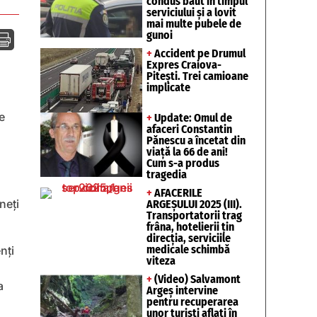
condus băut în timpul
serviciului și a lovit
mai multe pubele de
gunoi

+
Accident pe Drumul
Expres Craiova-
Pitești. Trei camioane
implicate
+
Update: Omul de
afaceri Constantin
Pănescu a încetat din
viață la 66 de ani!
Cum s-a produs
tragedia
+
AFACERILE
neți
ARGEȘULUI 2025 (III).
Transportatorii trag
frâna, hotelierii țin
direcția, serviciile
medicale schimbă
nți
viteza
+
(Video) Salvamont
a
Argeș intervine
pentru recuperarea
unor turişti aflaţi în