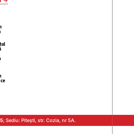
r
→
n
n
tul
ă
a
n
 ce
5
; Sediu: Pitești, str. Cozia, nr 5A.