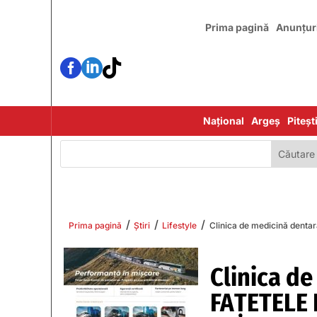
Prima pagină
Anunțur



Național
Argeș
Piteșt
/
/
/
Prima pagină
Știri
Lifestyle
Clinica de medicină dent
Clinica de
FAȚETELE