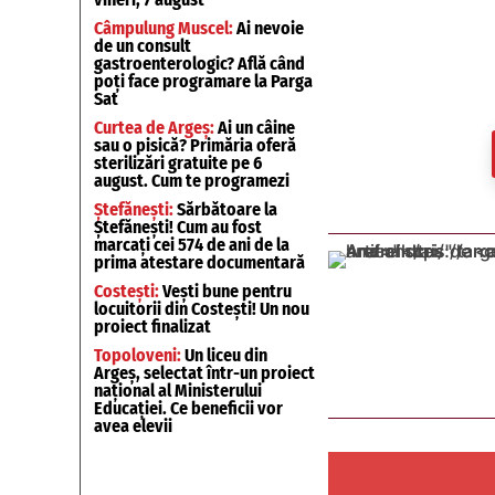
Câmpulung Muscel:
Ai nevoie
de un consult
gastroenterologic? Află când
poți face programare la Parga
Sat
Curtea de Argeș:
Ai un câine
sau o pisică? Primăria oferă
sterilizări gratuite pe 6
august. Cum te programezi
Ștefănești:
Sărbătoare la
Ștefănești! Cum au fost
marcați cei 574 de ani de la
prima atestare documentară
Costești:
Vești bune pentru
locuitorii din Costești! Un nou
proiect finalizat
Topoloveni:
Un liceu din
Argeș, selectat într-un proiect
național al Ministerului
Educației. Ce beneficii vor
avea elevii