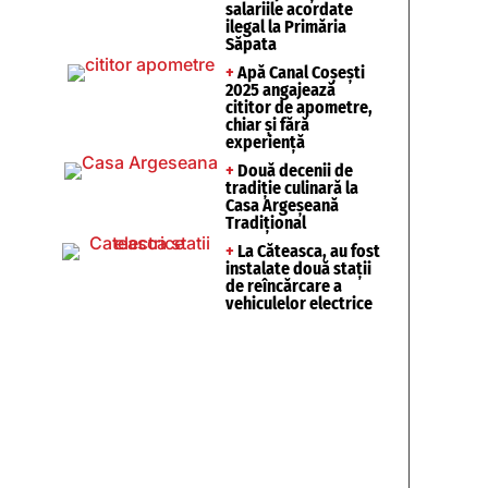
salariile acordate
ilegal la Primăria
Săpata
+
Apă Canal Coșești
2025 angajează
cititor de apometre,
chiar și fără
experiență
+
Două decenii de
tradiție culinară la
Casa Argeșeană
Tradițional
+
La Căteasca, au fost
instalate două stații
de reîncărcare a
vehiculelor electrice