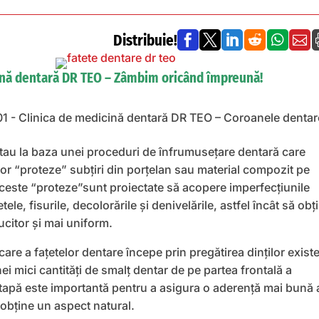
Distribuie!






ină dentară DR TEO – Zâmbim oricând împreună!
stau la baza unei proceduri de înfrumusețare dentară care
or “proteze” subțiri din porțelan sau material compozit pe
Aceste “proteze”sunt proiectate să acopere imperfecțiunile
tele, fisurile, decolorările și denivelările, astfel încât să obți
citor și mai uniform.
are a fațetelor dentare începe prin pregătirea dinților existe
ei mici cantități de smalț dentar de pe partea frontală a
tapă este importantă pentru a asigura o aderență mai bună 
a obține un aspect natural.