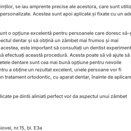
nților, se iau amprente precise ale acestora, care sunt utili
 personalizate. Acestea sunt apoi aplicate și fixate cu un ad
sunt o opțiune excelentă pentru persoanele care doresc să-
ctul dentar și să obțină un zâmbet mai frumos și mai
e acestea, este important să consultați un dentist experimen
să efectuați această procedură. Acesta poate să vă ajute să
țetele dentare sunt cea mai bună opțiune pentru nevoile
ru a obține un rezultat excelent, unele persoane vor fi
n tratament ortodontic, cu aparat dentar, înainte de aplicar
plicate pe dintii aliniati perfect vor da aspectul unui zâmbet
ovei, nr.15, bl. E3a