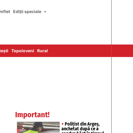
mflet
Ediții speciale
ești
Topoloveni
Rural
Important!
+
Polițist din Argeș,
anchetat după ce a