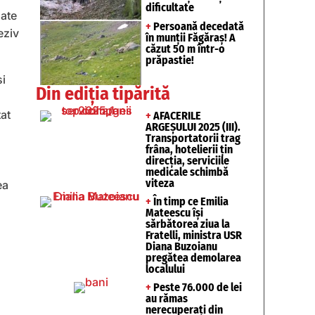
dificultate
zate
+
Persoană decedată
eziv
în munții Făgăraș! A
căzut 50 m într-o
prăpastie!
și
Din ediția tipărită
tat
+
AFACERILE
ARGEȘULUI 2025 (III).
Transportatorii trag
frâna, hotelierii țin
direcția, serviciile
medicale schimbă
viteza
ea
+
În timp ce Emilia
Mateescu își
sărbătorea ziua la
Fratelli, ministra USR
Diana Buzoianu
pregătea demolarea
localului
+
Peste 76.000 de lei
au rămas
nerecuperați din