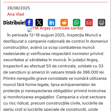
26/08/2025
Ana Vlad
Distribuie!







În perioada 12–18 august 2025, Inspecția Muncii a
desfășurat o campanie națională de control în domeniul
construcțiilor, având ca scop combaterea muncii
nedeclarate și verificarea respectării normelor privind
securitatea și sănătatea în muncă. În județul Argeș,
inspectorii au efectuat 50 de controale, soldate cu 33
de sancțiuni și amenzi în valoare totală de 396.000 lei.
Printre neregulile grave constatate se numără utilizarea
muncii fără forme legale, lipsa echipamentelor de
protecție și nerespectarea obligațiilor privind instruirea
și monitorizarea angajaților. Campania a vizat sectoare
cu risc ridicat, precum construcțiile civile, lucrările de
geniu civil și lucrările speciale de construcții, unde