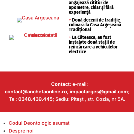
angajează cititor de
apometre, chiar și fără
experiență
+
Două decenii de tradiție
culinară la Casa Argeșeană
Tradițional
+
La Căteasca, au fost
instalate două stații de
reîncărcare a vehiculelor
electrice
Contact
: e-mail:
contact@anchetaonline.ro,
impactarges@gmail.com
;
Tel:
0348.439.445
; Sediu: Pitești, str. Cozia, nr 5A.
Codul Deontologic asumat
Despre noi