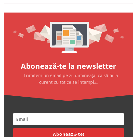
Abonează-te la newsletter
Trimitem un email pe zi, dimineața, ca să fii la
curent cu tot ce se întâmplă.
Abonează-te!