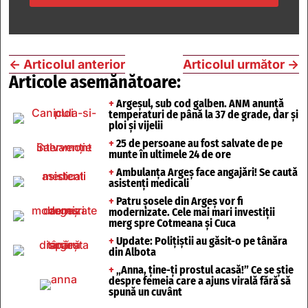
←
Articolul anterior
Articolul următor
→
Articole asemănătoare:
+
Argeșul, sub cod galben. ANM anunță
temperaturi de până la 37 de grade, dar și
ploi și vijelii
+
25 de persoane au fost salvate de pe
munte în ultimele 24 de ore
+
Ambulanța Argeș face angajări! Se caută
asistenți medicali
+
Patru șosele din Argeș vor fi
modernizate. Cele mai mari investiții
merg spre Cotmeana și Cuca
+
Update: Polițiștii au găsit-o pe tânăra
din Albota
+
„Anna, ține-ți prostul acasă!” Ce se știe
despre femeia care a ajuns virală fără să
spună un cuvânt