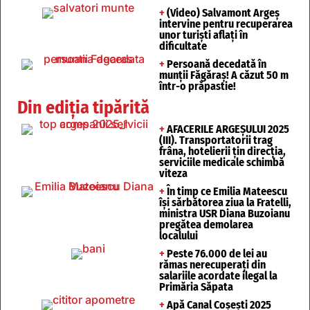
+
(Video) Salvamont Argeș
intervine pentru recuperarea
unor turişti aflaţi în
dificultate
+
Persoană decedată în
munții Făgăraș! A căzut 50 m
într-o prăpastie!
Din ediția tipărită
+
AFACERILE ARGEȘULUI 2025
(III). Transportatorii trag
frâna, hotelierii țin direcția,
serviciile medicale schimbă
viteza
+
În timp ce Emilia Mateescu
își sărbătorea ziua la Fratelli,
ministra USR Diana Buzoianu
pregătea demolarea
localului
+
Peste 76.000 de lei au
rămas nerecuperați din
salariile acordate ilegal la
Primăria Săpata
+
Apă Canal Coșești 2025