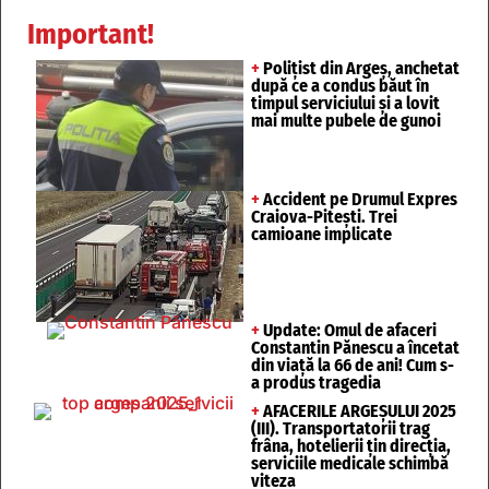
Important!
+
Polițist din Argeș, anchetat
după ce a condus băut în
timpul serviciului și a lovit
mai multe pubele de gunoi
+
Accident pe Drumul Expres
Craiova-Pitești. Trei
camioane implicate
+
Update: Omul de afaceri
Constantin Pănescu a încetat
din viață la 66 de ani! Cum s-
a produs tragedia
+
AFACERILE ARGEȘULUI 2025
(III). Transportatorii trag
frâna, hotelierii țin direcția,
serviciile medicale schimbă
viteza