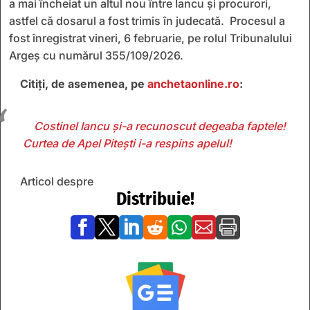
a mai încheiat un altul nou între Iancu și procurori,
astfel că dosarul a fost trimis în judecată. Procesul a
fost înregistrat vineri, 6 februarie, pe rolul Tribunalului
Argeş cu numărul 355/109/2026.
Citiţi, de asemenea, pe
anchetaonline.ro
:
Costinel Iancu și-a recunoscut degeaba faptele!
Curtea de Apel Pitești i-a respins apelul!
Articol despre
Distribuie!






