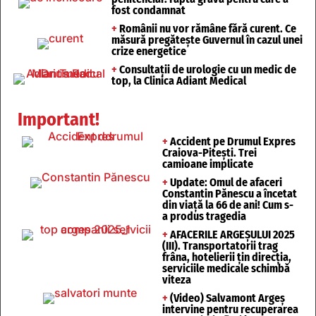
fost condamnat
+
Românii nu vor rămâne fără curent. Ce
măsură pregătește Guvernul în cazul unei
crize energetice
+
Consultații de urologie cu un medic de
top, la Clinica Adiant Medical
Important!
+
Accident pe Drumul Expres
Craiova-Pitești. Trei
camioane implicate
+
Update: Omul de afaceri
Constantin Pănescu a încetat
din viață la 66 de ani! Cum s-
a produs tragedia
+
AFACERILE ARGEȘULUI 2025
(III). Transportatorii trag
frâna, hotelierii țin direcția,
serviciile medicale schimbă
viteza
+
(Video) Salvamont Argeș
intervine pentru recuperarea