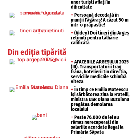
unor turişti aflaţi în
dificultate
+
Persoană decedată în
munții Făgăraș! A căzut 50 m
într-o prăpastie!
+
(Video) Doi tineri din Argeș
reținuți pentru tâlhărie
calificată
Din ediția tipărită
+
AFACERILE ARGEȘULUI 2025
(III). Transportatorii trag
frâna, hotelierii țin direcția,
serviciile medicale schimbă
viteza
+
În timp ce Emilia Mateescu
își sărbătorea ziua la Fratelli,
ministra USR Diana Buzoianu
pregătea demolarea
localului
+
Peste 76.000 de lei au
rămas nerecuperați din
salariile acordate ilegal la
Primăria Săpata