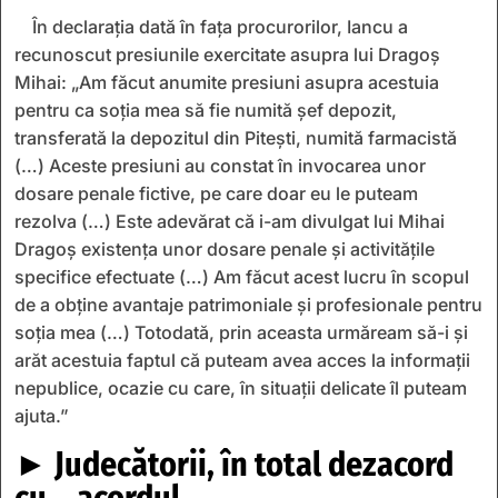
În declarația dată în faţa procurorilor, Iancu a
recunoscut presiunile exercitate asupra lui Dragoș
Mihai: „Am făcut anumite presiuni asupra acestuia
pentru ca soția mea să fie numită șef depozit,
transferată la depozitul din Pitești, numită farmacistă
(…) Aceste presiuni au constat în invocarea unor
dosare penale fictive, pe care doar eu le puteam
rezolva (…) Este adevărat că i-am divulgat lui Mihai
Dragoș existența unor dosare penale și activitățile
specifice efectuate (…) Am făcut acest lucru în scopul
de a obține avantaje patrimoniale și profesionale pentru
soția mea (…) Totodată, prin aceasta urmăream să-i și
arăt acestuia faptul că puteam avea acces la informații
nepublice, ocazie cu care, în situații delicate îl puteam
ajuta.”
► Judecătorii, în total dezacord
cu… acordul