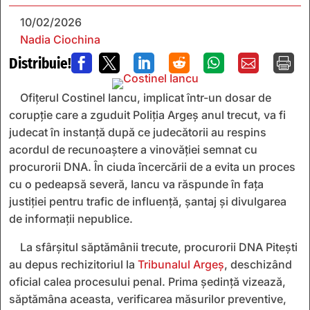
10/02/2026
Nadia Ciochina
Distribuie!







Ofițerul Costinel Iancu, implicat într-un dosar de
corupție care a zguduit Poliţia Argeş anul trecut, va fi
judecat în instanță după ce judecătorii au respins
acordul de recunoaștere a vinovăției semnat cu
procurorii DNA. În ciuda încercării de a evita un proces
cu o pedeapsă severă, Iancu va răspunde în fața
justiției pentru trafic de influență, șantaj și divulgarea
de informații nepublice.
La sfârșitul săptămânii trecute, procurorii DNA Pitești
au depus rechizitoriul la
Tribunalul Argeș
, deschizând
oficial calea procesului penal. Prima ședință vizează,
săptămâna aceasta, verificarea măsurilor preventive,