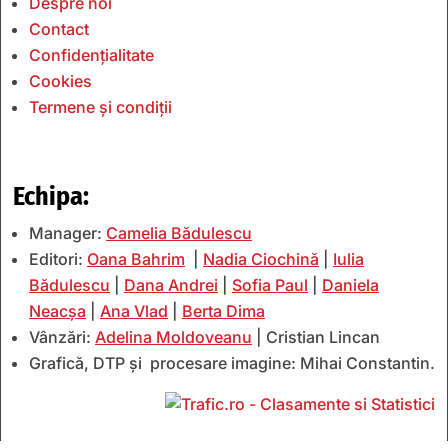
Despre noi
Contact
Confidențialitate
Cookies
Termene și condiții
Echipa:
Manager:
Camelia Bădulescu
Editori:
Oana Bahrim
|
Nadia Ciochină
|
Iulia
Bădulescu
|
Dana Andrei
|
Sofia Paul
|
Daniela
Neacșa
|
Ana Vlad
|
Berta Dima
Vânzări:
Adelina Moldoveanu
| Cristian Lincan
Grafică, DTP și procesare imagine: Mihai Constantin.