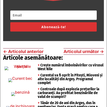
Abonează-te!
←
Articolul anterior
Articolul următor
→
Articole asemănătoare:
+
Crește numărul îmbolnăvirilor cu virusul
West Nile
+
Curentul va fi oprit în Pitești, Mioveni și
alte localități din Argeș. Programul
complet
+
Controale după explozia prețurilor la
carburanți. Au profitat benzinăriile de
valul de scumpiri?
+
Tânăr de 20 de ani din Argeș, dus în
penitenciar. Fapta gravă pentru care a