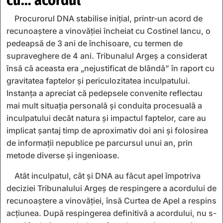
Procurorul DNA stabilise inițial, printr-un acord de
recunoaştere a vinovăţiei încheiat cu Costinel Iancu, o
pedeapsă de 3 ani de închisoare, cu termen de
supraveghere de 4 ani. Tribunalul Argeș a considerat
însă că aceasta era „nejustificat de blândă” în raport cu
gravitatea faptelor și periculozitatea inculpatului.
Instanța a apreciat că pedepsele convenite reflectau
mai mult situația personală și conduita procesuală a
inculpatului decât natura și impactul faptelor, care au
implicat șantaj timp de aproximativ doi ani și folosirea
de informații nepublice pe parcursul unui an, prin
metode diverse și ingenioase.
Atât inculpatul, cât și DNA au făcut apel împotriva
deciziei Tribunalului Argeș de respingere a acordului de
recunoaștere a vinovăției, însă Curtea de Apel a respins
acțiunea. După respingerea definitivă a acordului, nu s-