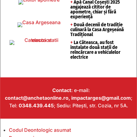
+
Apă Canal Coșești 2025
angajează cititor de
apometre, chiar și fără
experiență
+
Două decenii de tradiție
culinară la Casa Argeșeană
Tradițional
+
La Căteasca, au fost
instalate două stații de
reîncărcare a vehiculelor
electrice
Contact
: e-mail:
contact@anchetaonline.ro,
impactarges@gmail.com
;
Tel:
0348.439.445
; Sediu: Pitești, str. Cozia, nr 5A.
Codul Deontologic asumat