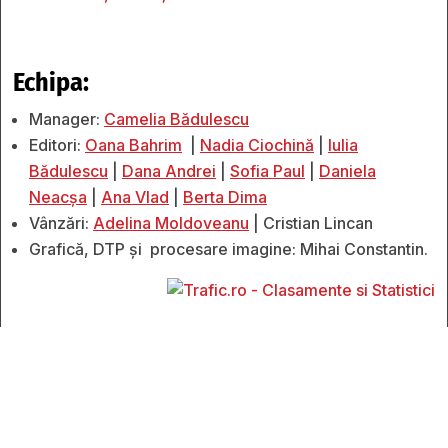
Echipa:
Manager:
Camelia Bădulescu
Editori:
Oana Bahrim
|
Nadia Ciochină
|
Iulia
Bădulescu
|
Dana Andrei
|
Sofia Paul
|
Daniela
Neacșa
|
Ana Vlad
|
Berta Dima
Vânzări:
Adelina Moldoveanu
| Cristian Lincan
Grafică, DTP și procesare imagine: Mihai Constantin.