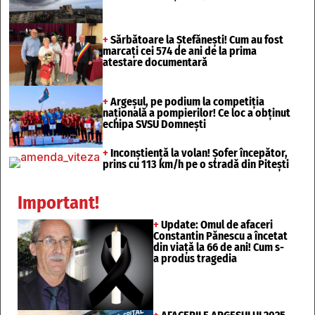
+
Sărbătoare la Ștefănești! Cum au fost
marcați cei 574 de ani de la prima
atestare documentară
+
Argeșul, pe podium la competiția
națională a pompierilor! Ce loc a obținut
echipa SVSU Domnești
+
Inconștiență la volan! Șofer începător,
prins cu 113 km/h pe o stradă din Pitești
Important!
+
Update: Omul de afaceri
Constantin Pănescu a încetat
din viață la 66 de ani! Cum s-
a produs tragedia