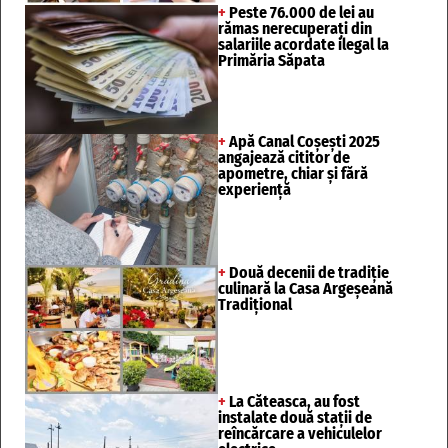
+
Peste 76.000 de lei au
rămas nerecuperați din
salariile acordate ilegal la
Primăria Săpata
+
Apă Canal Coșești 2025
angajează cititor de
apometre, chiar și fără
experiență
+
Două decenii de tradiție
culinară la Casa Argeșeană
Tradițional
+
La Căteasca, au fost
instalate două stații de
reîncărcare a vehiculelor