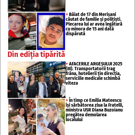
+
Băiat de 17 din Merișani
căutat de familie și polițiști.
Plecarea lui ar avea legătură
cu minora de 15 ani dată
dispărută
Din ediția tipărită
+
AFACERILE ARGEȘULUI 2025
(III). Transportatorii trag
frâna, hotelierii țin direcția,
serviciile medicale schimbă
viteza
+
În timp ce Emilia Mateescu
își sărbătorea ziua la Fratelli,
ministra USR Diana Buzoianu
pregătea demolarea
localului