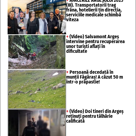
+
AFACERILE ARGEȘULUI 2025
(III). Transportatorii trag
frâna, hotelierii țin direcția,
serviciile medicale schimbă
viteza
+
(Video) Salvamont Argeș
intervine pentru recuperarea
unor turişti aflaţi în
dificultate
+
Persoană decedată în
munții Făgăraș! A căzut 50 m
într-o prăpastie!
+
(Video) Doi tineri din Argeș
reținuți pentru tâlhărie
calificată