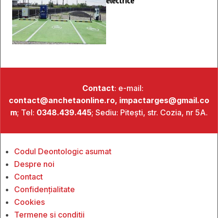
electrice
Contact
: e-mail:
contact@anchetaonline.ro,
impactarges@gmail.co
m
; Tel:
0348.439.445
; Sediu: Pitești, str. Cozia, nr 5A.
Codul Deontologic asumat
Despre noi
Contact
Confidențialitate
Cookies
Termene și condiții