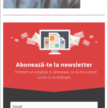
Abonează-te la newsletter
Trimitem un email pe zi, dimineața, ca să fii la curent
cu tot ce se întâmplă.