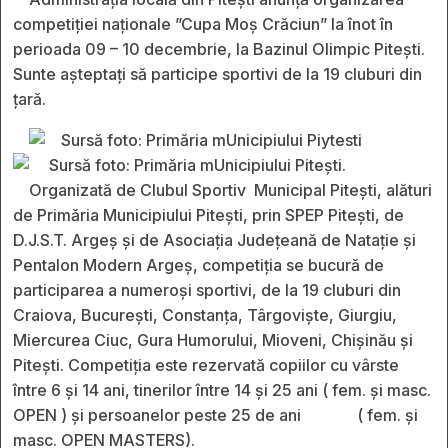
competiției naționale ”Cupa Moș Crăciun” la înot în
perioada 09 – 10 decembrie, la Bazinul Olimpic Pitești.
Sunte așteptați să participe sportivi de la 19 cluburi din
țară.
Organizată de Clubul Sportiv Municipal Pitești, alături
de Primăria Municipiului Pitești, prin SPEP Pitești, de
D.J.S.T. Argeș și de Asociația Județeană de Natație și
Pentalon Modern Argeș, competiția se bucură de
participarea a numeroși sportivi, de la 19 cluburi din
Craiova, București, Constanța, Târgoviște, Giurgiu,
Miercurea Ciuc, Gura Humorului, Mioveni, Chișinău și
Pitești. Competiția este rezervată copiilor cu vârste
între 6 și 14 ani, tinerilor între 14 și 25 ani ( fem. și masc.
OPEN ) și persoanelor peste 25 de ani ( fem. și
masc. OPEN MASTERS).