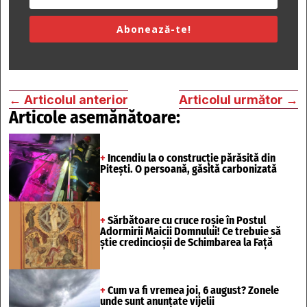
Abonează-te!
←
Articolul anterior
Articolul următor
→
Articole asemănătoare:
+
Incendiu la o construcție părăsită din
Pitești. O persoană, găsită carbonizată
+
Sărbătoare cu cruce roșie în Postul
Adormirii Maicii Domnului! Ce trebuie să
știe credincioșii de Schimbarea la Față
+
Cum va fi vremea joi, 6 august? Zonele
unde sunt anunțate vijelii