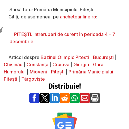
Sursă foto: Primăria Municipiului Pitești.
Citiți, de asemenea, pe
anchetoanline.ro
:
PITEȘTI. Întreruperi de curent în perioada 4 – 7
decembrie
Articol despre
Bazinul Olimpic Pitești
|
București
|
Chișinău
|
Constanța
|
Craiova
|
Giurgiu
|
Gura
Humorului
|
Mioveni
|
Pitești
|
Primăria Municipiului
Pitești
|
Târgoviște
Distribuie!






