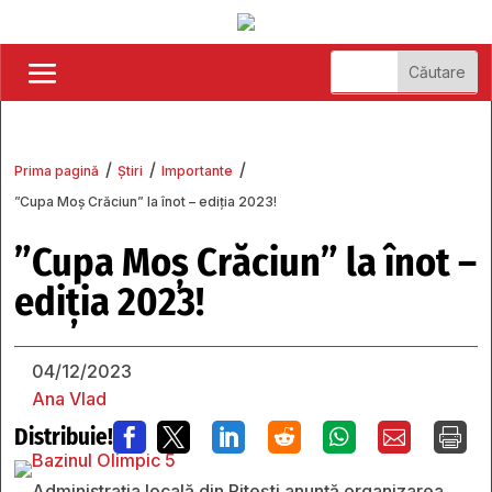
/
/
/
Prima pagină
Știri
Importante
”Cupa Moș Crăciun” la înot – ediția 2023!
”Cupa Moș Crăciun” la înot –
ediția 2023!
04/12/2023
Ana Vlad
Distribuie!







Administrația locală din Pitești anunță organizarea