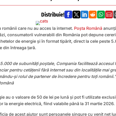
Distribuie!






 românii care nu au acces la internet.
Poșta Română
anunț
ăzi, consumatorii vulnerabili din România pot depune cereri
etelor de energie și în format tipărit, direct la cele peste 5
e din întreaga țară.
 5.000 de subunități poștale, Compania facilitează accesul 
nciar pentru cetățenii fără internet sau din localitățile mai gr
rmându-și rolul de partener de încredere pentru toți românii.”
 Română
ie au o valoare de 50 de lei pe lună și pot fi utilizate exclus
or la energie electrică, fiind valabile până la 31 martie 2026.
icia de acest ajutor sunt persoanele singure cu venit net lu