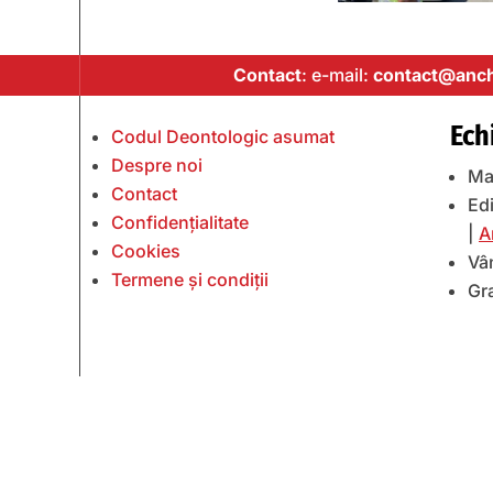
Contact
: e-mail:
contact@anch
Ech
Codul Deontologic asumat
Despre noi
Ma
Contact
Edi
Confidențialitate
|
A
Cookies
Vâ
Termene și condiții
Gr