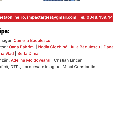
etaonline.ro,
impactarges@gmail.com
; Tel:
0348.439.44
ipa:
nager:
Camelia Bădulescu
tori:
Oana Bahrim
|
Nadia Ciochină
|
Iulia Bădulescu
|
Dana
na Vlad
|
Berta Dima
nzări:
Adelina Moldoveanu
| Cristian Lincan
afică, DTP și procesare imagine: Mihai Constantin.