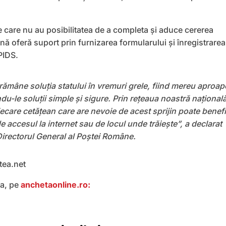
 care nu au posibilitatea de a completa și aduce cererea
nă oferă suport prin furnizarea formularului și înregistrarea
EPIDS.
ămâne soluția statului în vremuri grele, fiind mereu aproap
du-le soluții simple și sigure. Prin rețeaua noastră națională
ecare cetățean care are nevoie de acest sprijin poate benefi
de accesul la internet sau de locul unde trăiește”, a declarat
Directorul General al Poștei Române.
atea.net
ea, pe
anchetaonline.ro: