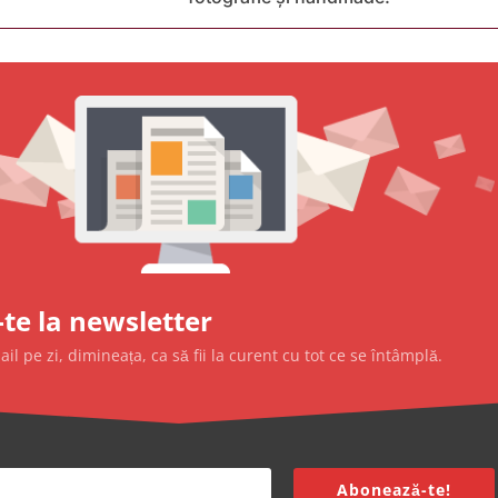
te la newsletter
l pe zi, dimineața, ca să fii la curent cu tot ce se întâmplă.
Abonează-te!