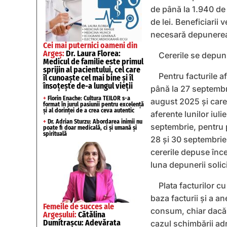
de până la 1.940 de
de lei. Beneficiarii 
necesară depunerea 
Cei mai puternici oameni din
Argeș:
Dr. Laura Florea:
Cererile se depun
Medicul de familie este primul
sprijin al pacientului, cel care
Pentru facturile a
îl cunoaște cel mai bine și îl
însoțește de-a lungul vieții
până la 27 septembri
+
Florin Enache: Cultura TEILOR s-a
august 2025 și care 
format în jurul pasiunii pentru excelență
și al dorinței de a crea ceva autentic
aferente lunilor iuli
+
Dr. Adrian Sturzu: Abordarea inimii nu
septembrie, pentru p
poate fi doar medicală, ci și umană și
spirituală
28 și 30 septembrie
cererile depuse înc
luna depunerii solici
Plata facturilor cu
baza facturii și a a
Femeile de succes ale
consum, chiar dacă so
Argeșului:
Cătălina
Dumitrașcu: Adevărata
cazul schimbării ad