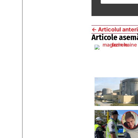
←
Articolul anter
Articole asem