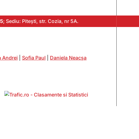
5
; Sediu: Pitești, str. Cozia, nr 5A.
 Andrei
|
Sofia Paul
|
Daniela Neacșa