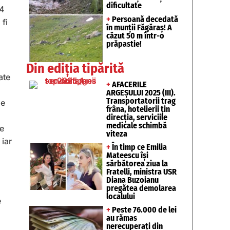
dificultate
84
+
Persoană decedată
 fi
în munții Făgăraș! A
căzut 50 m într-o
prăpastie!
Din ediția tipărită
ate
+
AFACERILE
ARGEȘULUI 2025 (III).
Transportatorii trag
le
frâna, hotelierii țin
direcția, serviciile
medicale schimbă
re
viteza
iar
+
În timp ce Emilia
Mateescu își
sărbătorea ziua la
Fratelli, ministra USR
Diana Buzoianu
pregătea demolarea
localului
e
+
Peste 76.000 de lei
au rămas
nerecuperați din