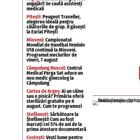
angajări! Se caută asistenți
medicali
Pitești:
Peugeot Traveller,
alegerea ideală pentru
călătoriile de grup. Îl găsești
la Eurial Pitești
Mioveni:
Campionatul
Mondial de Handbal Feminin
U18 continuă la Mioveni.
Programul meciurilor de
vineri, 7 august
Câmpulung Muscel:
Centrul
Medical Parga Sat aduce un
nou medic ginecolog la
Câmpulung
Curtea de Argeș:
Ai un câine
sau o pisică? Primăria oferă
sterilizări gratuite pe 6
august. Cum te programezi
Ștefănești:
Sărbătoare la
Ștefănești! Cum au fost
marcați cei 574 de ani de la
prima atestare documentară
Costești:
Vești bune pentru