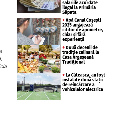
salariile acordate
ilegal la Primăria
Săpata
+
Apă Canal Coșești
2025 angajează
cititor de apometre,
chiar și fără
experiență
+
Două decenii de
e
tradiție culinară la
Casa Argeșeană
,
Tradițional
cia
+
La Căteasca, au fost
instalate două stații
de reîncărcare a
vehiculelor electrice