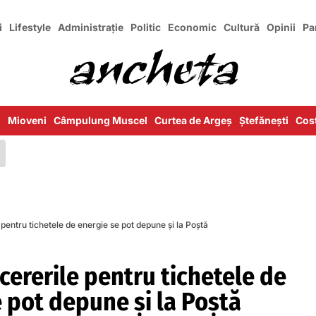
i
Lifestyle
Administrație
Politic
Economic
Cultură
Opinii
Pa
i
Mioveni
Câmpulung Muscel
Curtea de Argeș
Ștefănești
Cost
 pentru tichetele de energie se pot depune și la Poștă
 cererile pentru tichetele de
 pot depune și la Poștă