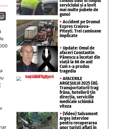
condus băut în timpul
serviciului și a lovit
mai multe pubele de
gunoi

+
Accident pe Drumul
Expres Craiova-
Pitești. Trei camioane
ă
implicate
le
.000
+
Update: Omul de
afaceri Constantin
Pănescu a încetat din
viață la 66 de ani!
Cum s-a produs
la
tragedia
eu
+
AFACERILE
ARGEȘULUI 2025 (III).
,
Transportatorii trag
frâna, hotelierii țin
direcția, serviciile
medicale schimbă
viteza
iv
+
(Video) Salvamont
Argeș intervine
pentru recuperarea
nar
unor turişti aflaţi în