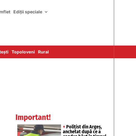
mflet
Ediții speciale
ești
Topoloveni
Rural
Important!
+
Polițist din Argeș,
anchetat după ce a