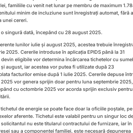
 lei, familiile cu venit net lunar pe membru de maximum 1.7
venitului minim de incluziune sunt înregistrați automat, fără a
unei cereri.
 o singură dată, începând cu 28 august 2025.
ferente lunilor iulie și august 2025, acestea trebuie înregistr
e 2025. Cererile introduse în aplicația EPIDS până la 31
devin eligibile vor determina încărcarea tichetelor cu sume
e și august, iar acestea vor putea fi utilizate după 23
lata facturilor emise după 1 iulie 2025. Cererile depuse înt
 2025 vor genera sprijin doar pentru luna septembrie 2025, 
epând cu octombrie 2025 vor acorda sprijin exclusiv pentru
tării.
 tichetul de energie se poate face doar la oficiile poștale, pe
nexelor aferente. Tichetul este valabil pentru un singur loc d
licitantul nu este titularul contractului de furnizare, iar în
resei sau a componenței familiei, este necesară depunerea