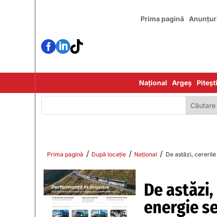
Prima pagină
Anunțur



Național
Argeș
Piteșt
/
/
/
Prima pagină
După locație
Național
De astăzi, cererile
De astăzi,
energie se