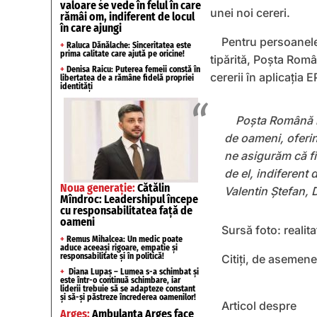
valoare se vede în felul în care
unei noi cereri.
rămâi om, indiferent de locul
în care ajungi
Pentru persoanele
+
Raluca Dănălache: Sinceritatea este
prima calitate care ajută pe oricine!
tipărită, Poșta Româ
+
Denisa Raicu: Puterea femeii constă în
cererii în aplicația 
libertatea de a rămâne fidelă propriei
identități
Poșta Română r
de oameni, oferin
ne asigurăm că fi
de el, indiferent 
Noua generație:
Cătălin
Valentin Ștefan, 
Mîndroc: Leadershipul începe
cu responsabilitatea față de
oameni
Sursă foto: realit
+
Remus Mihalcea: Un medic poate
aduce aceeași rigoare, empatie și
responsabilitate și în politică!
Citiți, de asemen
+
Diana Lupaș – Lumea s-a schimbat și
este într-o continuă schimbare, iar
liderii trebuie să se adapteze constant
și să-și păstreze încrederea oamenilor!
Articol despre
Argeș:
Ambulanța Argeș face