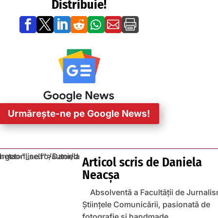
Distribuie!







Urmărește-ne pe Google News!
Articol scris de
Daniela
Neacșa
Absolventă a Facultății de Jurnalis
Științele Comunicării, pasionată de
fotografie și handmade.