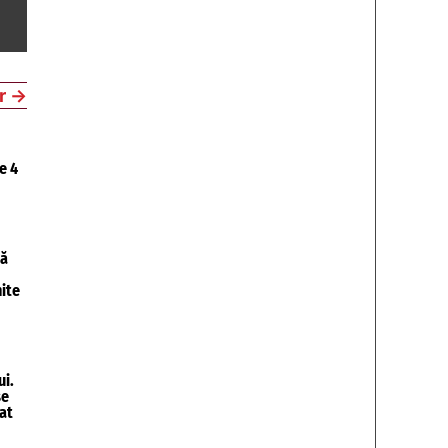
r
→
e 4
tă
ite
i.
se
at