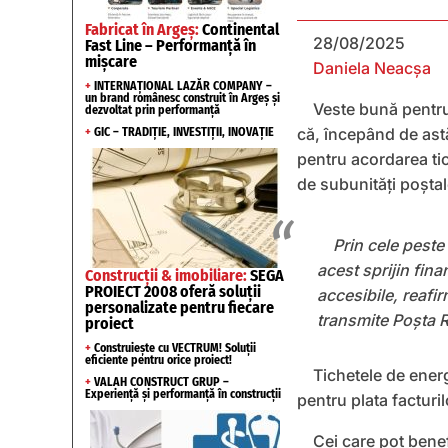
Fabricat în Argeș:
Continental
28/08/2025
Fast Line – Performanță în
mișcare
Daniela Neacșa
+
INTERNAȚIONAL LAZĂR COMPANY –
un brand românesc construit în Argeș și
Veste bună pentru
dezvoltat prin performanță
că, începând de ast
+
GIC – TRADIȚIE, INVESTIȚII, INOVAȚIE
pentru acordarea tich
de subunități poștal
Prin cele peste
acest sprijin fina
Construcții & imobiliare:
SEGA
PROIECT 2008 oferă soluții
accesibile, reafi
personalizate pentru fiecare
transmite Poșta
proiect
+
Construiește cu VECTRUM! Soluții
eficiente pentru orice proiect!
Tichetele de energ
+
VALAH CONSTRUCT GRUP –
Experiență și performanță în construcții
pentru plata facturil
Cei care pot benef