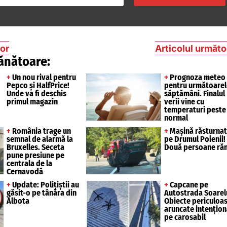
ior
Articolul următo
ănătoare:
+
Un nou rival pentru
+
Prognoza meteo
Pepco și HalfPrice!
pentru următoarel
Unde va fi deschis
săptămâni. Finalul
primul magazin
verii vine cu
temperaturi peste
normal
+
România trage un
+
Mașină răsturna
semnal de alarmă la
pe Drumul Poienii!
Bruxelles. Seceta
Două persoane răn
pune presiune pe
centrala de la
Cernavodă
+
Update: Polițiștii au
+
Capcane pe
găsit-o pe tânăra din
Autostrada Soarelu
Albota
Obiecte periculoa
aruncate intențion
pe carosabil