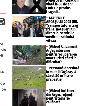
Pănescu a încetat din
viață la 66 de ani!
Cum s-a produs
tragedia
+
AFACERILE

ARGEȘULUI 2025 (III).
Transportatorii trag
frâna, hotelierii țin
direcția, serviciile
medicale schimbă
viteza
re
+
(Video) Salvamont
abia
Argeș intervine
pentru recuperarea
ză
unor turişti aflaţi în
dificultate
+
Persoană decedată
ate
în munții Făgăraș! A
căzut 50 m într-o
prăpastie!
 de
p pe
+
(Video) Doi tineri
din Argeș reținuți
pentru tâlhărie
calificată