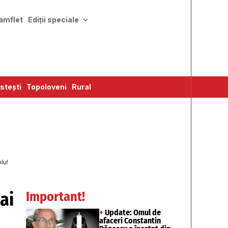
amflet
Ediții speciale
stești
Topoloveni
Rural
lu!
ai
Important!
+
Update: Omul de
afaceri Constantin