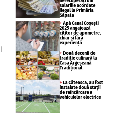
nerecuperați din
salariile acordate
ilegal la Primăria
Săpata
+
Apă Canal Coșești
2025 angajează
cititor de apometre,
chiar și fără
experiență
|
+
Două decenii de
tradiție culinară la
Casa Argeșeană
Tradițional
+
La Căteasca, au fost
instalate două stații
de reîncărcare a
vehiculelor electrice