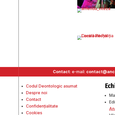
Contact
: e-mail:
contact@anch
Ech
Codul Deontologic asumat
Despre noi
Ma
Contact
Edi
Confidențialitate
An
Cookies