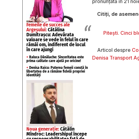
pronunţată în 21 no
Citiţi, de aseme
Femeile de succes ale
Argeșului:
Cătălina
Pitești. Cinci 
Dumitrașcu: Adevărata
valoare se vede în felul în care
rămâi om, indiferent de locul
în care ajungi
Articol despre
Con
Denisa Transport A
+
Raluca Dănălache: Sinceritatea este
prima calitate care ajută pe oricine!
+
Denisa Raicu: Puterea femeii constă în
libertatea de a rămâne fidelă propriei
identități
Noua generație:
Cătălin
Mîndroc: Leadershipul începe
cu responsabilitatea față de