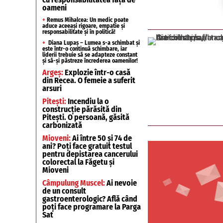
oameni
+
Remus Mihalcea: Un medic poate
aduce aceeași rigoare, empatie și
responsabilitate și în politică!
+
Diana Lupaș – Lumea s-a schimbat și
este într-o continuă schimbare, iar
liderii trebuie să se adapteze constant
și să-și păstreze încrederea oamenilor!
Argeș:
Explozie într-o casă
din Recea. O femeie a suferit
arsuri
Pitești:
Incendiu la o
construcție părăsită din
Pitești. O persoană, găsită
carbonizată
Mioveni:
Ai între 50 și 74 de
ani? Poți face gratuit testul
pentru depistarea cancerului
colorectal la Făgetu și
Mioveni
Câmpulung Muscel:
Ai nevoie
de un consult
gastroenterologic? Află când
poți face programare la Parga
Sat