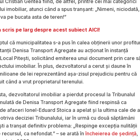
 Cristian Gentea fiind, de altfel, printre cei mai categorici
lui imobiliar, atunci când a spus tranşant: „Nimeni, niciodată,
eva pe bucata asta de teren!”
 scris pe larg despre acest subiect AICI!
tul că municipalitatea s-a pus în calea obţinerii unor profitur
anţii Denisa Transport Agregate au acţionat în instanţă
l Local Piteşti, solicitând emiterea unui document prin care s
tului imobiliar. În plus, dezvoltatorul a cerut şi daune în
milioane de lei reprezentând aşa-zisul prejudiciu pentru că
it când a vrut proprietarul terenului.
sta, dezvoltatorul imobiliar a pierdut procesul la Tribunalul
mulată de Denisa Transport Agregate fiind respinsă ca
e afaceri Ionel-Eduard Stoica a apelat şi la ultima cale de 
potriva deciziei Tribunalului, iar în urmă cu două săptămâni
ti a tranşat definitiv problema: „Respinge excepţia nulităţii
 recursul, ca nefondat.” – se arată în
încheierea de şedinţă
,