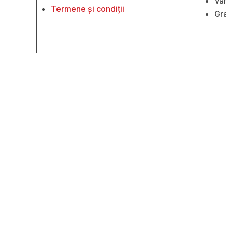
Vâ
Termene și condiții
Gr