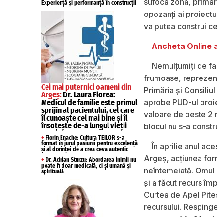
sufoca zona, primarul
Experiență și performanță în construcții
opozanţi ai proiectu
va putea construi c
Ancheta Online a
Nemulţumiţi de fap
frumoase, reprezent
Cei mai puternici oameni din
Primăria şi Consiliu
Argeș:
Dr. Laura Florea:
aprobe PUD-ul proiec
Medicul de familie este primul
sprijin al pacientului, cel care
valoare de peste 2 
îl cunoaște cel mai bine și îl
însoțește de-a lungul vieții
blocul nu s-a constru
+
Florin Enache: Cultura TEILOR s-a
format în jurul pasiunii pentru excelență
În aprilie anul ace
și al dorinței de a crea ceva autentic
Argeş, acţiunea for
+
Dr. Adrian Sturzu: Abordarea inimii nu
poate fi doar medicală, ci și umană și
neîntemeiată. Omul d
spirituală
şi a făcut recurs îm
Curtea de Apel Piteş
recursului. Respinge