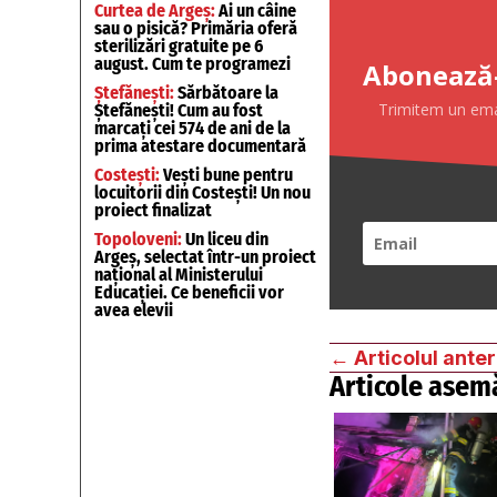
Curtea de Argeș:
Ai un câine
sau o pisică? Primăria oferă
sterilizări gratuite pe 6
august. Cum te programezi
Abonează-
Ștefănești:
Sărbătoare la
Trimitem un email
Ștefănești! Cum au fost
marcați cei 574 de ani de la
prima atestare documentară
Costești:
Vești bune pentru
locuitorii din Costești! Un nou
proiect finalizat
Topoloveni:
Un liceu din
Argeș, selectat într-un proiect
național al Ministerului
Educației. Ce beneficii vor
avea elevii
←
Articolul anter
Articole asem