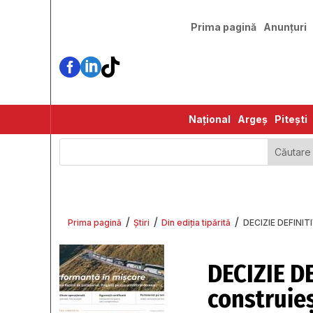
Prima pagină
Anunțuri



Național
Argeș
Pitești
/
/
/
Prima pagină
Știri
Din ediția tipărită
DECIZIE DEFINITI
DECIZIE D
construieş