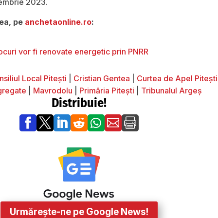
iembrie 2023.
nea, pe
anchetaonline.ro
:
blocuri vor fi renovate energetic prin PNRR
siliul Local Pitești
|
Cristian Gentea
|
Curtea de Apel Pitești
gregate
|
Mavrodolu
|
Primăria Pitești
|
Tribunalul Argeș
Distribuie!







Urmărește-ne pe Google News!