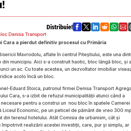
!
Distribuie!






i Cara a pierdut definitiv procesul cu Primăria
isericii Mavrodolu, aflate în centrul Piteştiului, este una dint
din municipiu. Aici s-a construit haotic, bloc lângă bloc, şi 
runci un ac. Cu toate acestea, un dezvoltator imobiliar visea
 ridice acolo încă un bloc.
onel-Eduard Stoica, patronul firmei Denisa Transport Agreg
lului Cara, s-a izbit de refuzul municipalităţii atunci când a
ile necesare pentru a construi un nou bloc în spatele Camerei
ă Liceul Economic, pe un peticel de pământ de vreo 300 m
din terenul hotelului. Atât Comisia de urbanism, cât şi
u împotrivit realizării acestei investiţii, care, pur şi simplu, ar