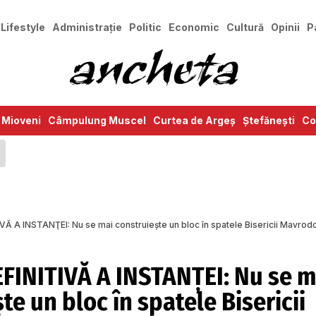
Lifestyle
Administrație
Politic
Economic
Cultură
Opinii
P
Mioveni
Câmpulung Muscel
Curtea de Argeș
Ștefănești
Co
VĂ A INSTANŢEI: Nu se mai construieşte un bloc în spatele Bisericii Mavrodo
EFINITIVĂ A INSTANŢEI: Nu se m
te un bloc în spatele Bisericii