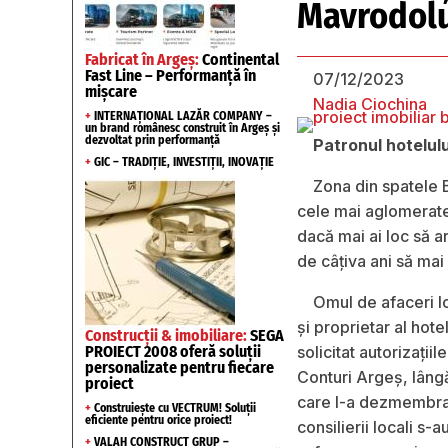
Mavrodolu
Fabricat în Argeș:
Continental
Fast Line – Performanță în
07/12/2023
mișcare
Nadia Ciochina
+
INTERNAȚIONAL LAZĂR COMPANY –
un brand românesc construit în Argeș și
dezvoltat prin performanță
Patronul hotelulu
+
GIC – TRADIȚIE, INVESTIȚII, INOVAȚIE
Zona din spatele B
cele mai aglomerate 
dacă mai ai loc să a
de câţiva ani să mai
Omul de afaceri I
şi proprietar al hote
Construcții & imobiliare:
SEGA
PROIECT 2008 oferă soluții
solicitat autorizaţi
personalizate pentru fiecare
Conturi Argeş, lâng
proiect
care l-a dezmembrat 
+
Construiește cu VECTRUM! Soluții
eficiente pentru orice proiect!
consilierii locali s-a
+
VALAH CONSTRUCT GRUP –