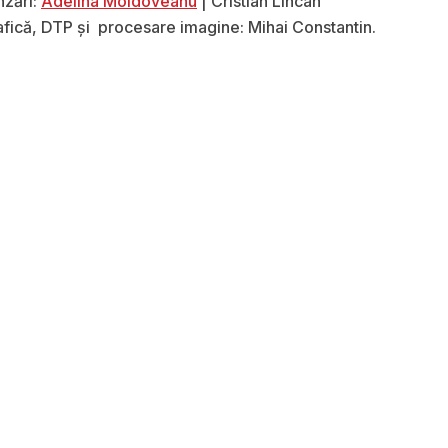
nzări:
Adelina Moldoveanu
| Cristian Lincan
afică, DTP și procesare imagine: Mihai Constantin.