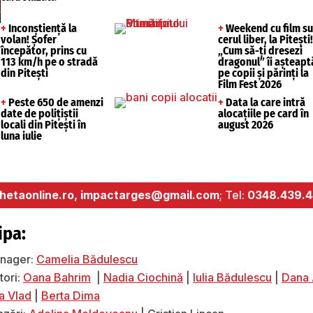
+
Inconștiență la
+
Weekend cu film s
volan! Șofer
cerul liber, la Pitești!
începător, prins cu
„Cum să-ți dresezi
113 km/h pe o stradă
dragonul” îi așteapt
din Pitești
pe copii și părinți la
Film Fest 2026
+
Peste 650 de amenzi
+
Data la care intră
date de polițiștii
alocațiile pe card în
locali din Pitești în
august 2026
luna iulie
etaonline.ro,
impactarges@gmail.com
; Tel:
0348.439.
ipa:
nager:
Camelia Bădulescu
tori:
Oana Bahrim
|
Nadia Ciochină
|
Iulia Bădulescu
|
Dana 
a Vlad
|
Berta Dima