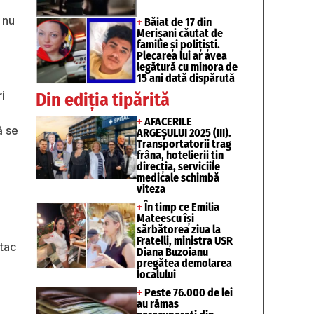
 nu
+
Băiat de 17 din
Merișani căutat de
familie și polițiști.
Plecarea lui ar avea
legătură cu minora de
15 ani dată dispărută
i
Din ediția tipărită
+
AFACERILE
ă se
ARGEȘULUI 2025 (III).
Transportatorii trag
frâna, hotelierii țin
direcția, serviciile
medicale schimbă
viteza
+
În timp ce Emilia
Mateescu își
sărbătorea ziua la
Fratelli, ministra USR
atac
Diana Buzoianu
pregătea demolarea
localului
+
Peste 76.000 de lei
au rămas