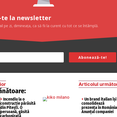
te la newsletter
 pe zi, dimineața, ca să fii la curent cu tot ce se întâmplă.
Abonează-te!
ior
Articolul următo
ănătoare:
+
Incendiu la o
+
Un brand italian își
construcție părăsită
consolidează
din Pitești. O
prezența în România
persoană, găsită
Anunțul companiei
carbonizată