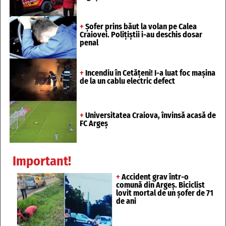
+
Șofer prins băut la volan pe Calea
Craiovei. Polițiștii i-au deschis dosar
penal
+
Incendiu în Cetățeni! I-a luat foc mașina
de la un cablu electric defect
+
Universitatea Craiova, învinsă acasă de
FC Argeș
Important!
+
Accident grav într-o
comună din Argeș. Biciclist
lovit mortal de un șofer de 71
de ani