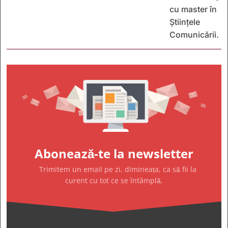
cu master în
Științele
Comunicării.
Abonează-te la newsletter
Trimitem un email pe zi, dimineața, ca să fii la
curent cu tot ce se întâmplă.