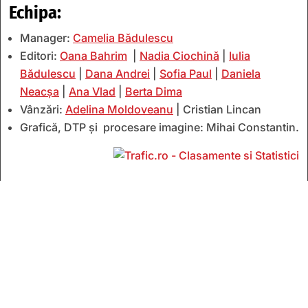
Echipa:
Manager:
Camelia Bădulescu
Editori:
Oana Bahrim
|
Nadia Ciochină
|
Iulia
Bădulescu
|
Dana Andrei
|
Sofia Paul
|
Daniela
Neacșa
|
Ana Vlad
|
Berta Dima
Vânzări:
Adelina Moldoveanu
| Cristian Lincan
Grafică, DTP și procesare imagine: Mihai Constantin.