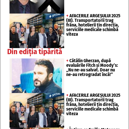
+
AFACERILE ARGEȘULUI 2025
(III). Transportatorii trag
frâna, hotelierii țin direcția,
serviciile medicale schimbă
viteza
Din ediția tipărită
+
Cătălin Gherzan, după
evaluările Fitch și Moody’s:
„Nu ne-au salvat. Doar nu
ne-au retrogradat încă!”
+
AFACERILE ARGEȘULUI 2025
(III). Transportatorii trag
frâna, hotelierii țin direcția,
serviciile medicale schimbă
viteza