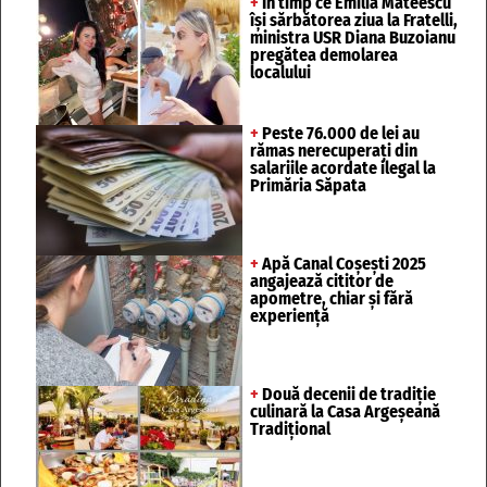
+
În timp ce Emilia Mateescu
își sărbătorea ziua la Fratelli,
ministra USR Diana Buzoianu
pregătea demolarea
localului
+
Peste 76.000 de lei au
rămas nerecuperați din
salariile acordate ilegal la
Primăria Săpata
+
Apă Canal Coșești 2025
angajează cititor de
apometre, chiar și fără
experiență
+
Două decenii de tradiție
culinară la Casa Argeșeană
Tradițional