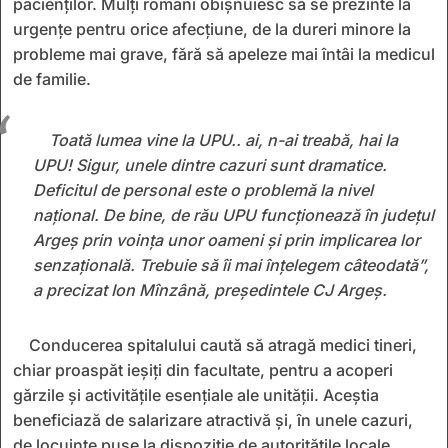
pacienților. Mulți români obișnuiesc să se prezinte la
urgențe pentru orice afecțiune, de la dureri minore la
probleme mai grave, fără să apeleze mai întâi la medicul
de familie.
Toată lumea vine la UPU.. ai, n-ai treabă, hai la
UPU! Sigur, unele dintre cazuri sunt dramatice.
Deficitul de personal este o problemă la nivel
național. De bine, de rău UPU funcționează în județul
Argeș prin voința unor oameni și prin implicarea lor
senzațională. Trebuie să îi mai înțelegem câteodată”,
a precizat Ion Mînzână, președintele CJ Argeș.
Conducerea spitalului caută să atragă medici tineri,
chiar proaspăt ieșiți din facultate, pentru a acoperi
gărzile și activitățile esențiale ale unității. Aceștia
beneficiază de salarizare atractivă și, în unele cazuri,
de locuințe puse la dispoziție de autoritățile locale,