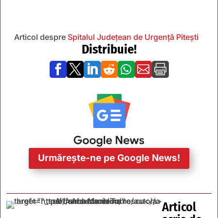
Articol despre
Spitalul Județean de Urgență Pitești
Distribuie!







Urmărește-ne pe Google News!
Articol