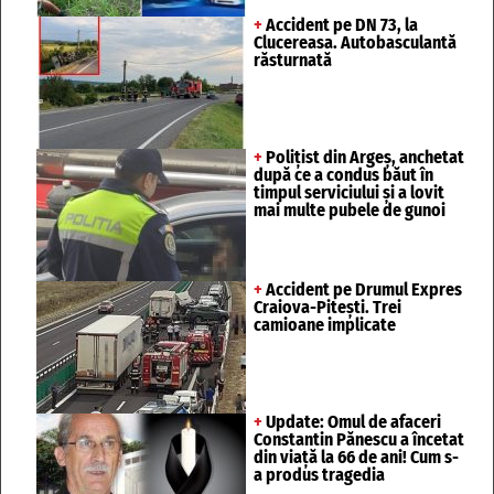
+
Accident pe DN 73, la
Clucereasa. Autobasculantă
răsturnată
+
Polițist din Argeș, anchetat
după ce a condus băut în
timpul serviciului și a lovit
mai multe pubele de gunoi
+
Accident pe Drumul Expres
Craiova-Pitești. Trei
camioane implicate
+
Update: Omul de afaceri
Constantin Pănescu a încetat
din viață la 66 de ani! Cum s-
a produs tragedia