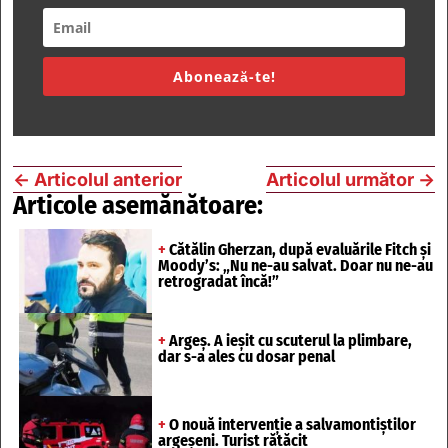
Abonează-te!
←
Articolul anterior
Articolul următor
→
Articole asemănătoare:
+
Cătălin Gherzan, după evaluările Fitch și
Moody’s: „Nu ne-au salvat. Doar nu ne-au
retrogradat încă!”
+
Argeș. A ieșit cu scuterul la plimbare,
dar s-a ales cu dosar penal
+
O nouă intervenție a salvamontiștilor
argeșeni. Turist rătăcit