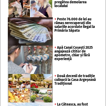
pregătea demolarea
localului
+
Peste 76.000 de lei au
rămas nerecuperați din
salariile acordate ilegal la
Primăria Săpata
+
Apă Canal Coșești 2025
angajează cititor de
apometre, chiar și fără
experiență
+
Două decenii de tradiție
culinară la Casa Argeșeană
Tradițional
+
La Căteasca, au fost