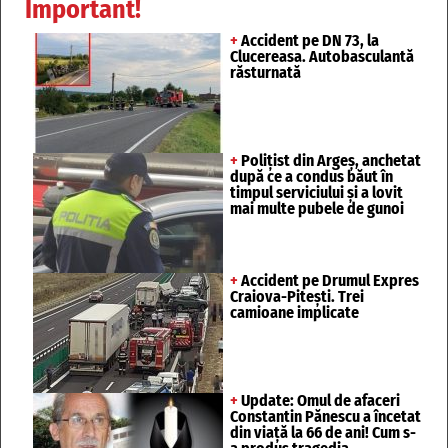
Important!
+
Accident pe DN 73, la
Clucereasa. Autobasculantă
răsturnată
+
Polițist din Argeș, anchetat
după ce a condus băut în
timpul serviciului și a lovit
mai multe pubele de gunoi
+
Accident pe Drumul Expres
Craiova-Pitești. Trei
camioane implicate
+
Update: Omul de afaceri
Constantin Pănescu a încetat
din viață la 66 de ani! Cum s-