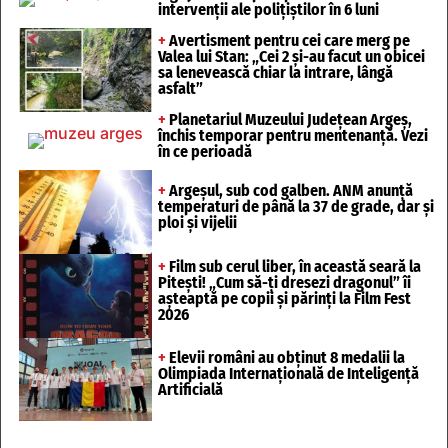
intervenții ale polițiștilor în 6 luni
+
Avertisment pentru cei care merg pe
Valea lui Stan: „Cei 2 și-au facut un obicei
sa lenevească chiar la intrare, lângă
asfalt”
+
Planetariul Muzeului Județean Argeș,
închis temporar pentru mentenanță. Vezi
în ce perioadă
+
Argeșul, sub cod galben. ANM anunță
temperaturi de până la 37 de grade, dar și
ploi și vijelii
+
Film sub cerul liber, în această seară la
Pitești! „Cum să-ți dresezi dragonul” îi
așteaptă pe copii și părinți la Film Fest
2026
+
Elevii români au obținut 8 medalii la
Olimpiada Internațională de Inteligență
Artificială