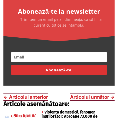
Abonează-te la newsletter
Trimitem un email pe zi, dimineața, ca să fii la
curent cu tot ce se întâmplă.
Abonează-te!
←
Articolul anterior
Articolul următor
→
Articole asemănătoare:
+
Violența domestică, fenomen
îngrijorător: Aproape 73.000 de