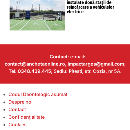
instalate două stații de
reîncărcare a vehiculelor
electrice
Contact
: e-mail:
contact@anchetaonline.ro,
impactarges@gmail.com
;
Tel:
0348.439.445
; Sediu: Pitești, str. Cozia, nr 5A.
Codul Deontologic asumat
Despre noi
Contact
Confidențialitate
Cookies