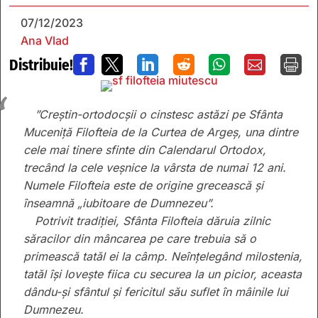
07/12/2023
Ana Vlad
Distribuie!







”Creștin-ortodocșii o cinstesc astăzi pe Sfânta
Muceniță Filofteia de la Curtea de Argeș, una dintre
cele mai tinere sfinte din Calendarul Ortodox,
trecând la cele veșnice la vârsta de numai 12 ani.
Numele Filofteia este de origine grecească și
înseamnă „iubitoare de Dumnezeu”.
Potrivit tradiției, Sfânta Filofteia dăruia zilnic
săracilor din mâncarea pe care trebuia să o
primească tatăl ei la câmp. Neînțelegând milostenia,
tatăl își lovește fiica cu securea la un picior, aceasta
dându-și sfântul și fericitul său suflet în mâinile lui
Dumnezeu.