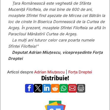
Țara Românească este vegheată de Sfânta
Muceniță Filofteia, de mai bine de 600 de ani,
moaștele Sfintei find așezate de Mircea cel Bătrân la
loc de cinste în Biserica Domnească de la Curtea de
Argeș. În prezent, moaștele Sfintei Filofteia se află în
Paraclisul Mănăstirii Curtea de Argeș.
La mulți ani tuturor celor care poarta numele
Sfintei Filofteia!”
Deputat Adrian Miuțescu, vicepreședinte Forța
Dreptei
Articol despre
Adrian Miuțescu
|
Forța Dreptei
Distribuie!






