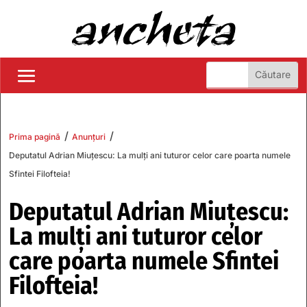
/
/
Prima pagină
Anunțuri
Deputatul Adrian Miuțescu: La mulți ani tuturor celor care poarta numele
Sfintei Filofteia!
Deputatul Adrian Miuțescu:
La mulți ani tuturor celor
care poarta numele Sfintei
Filofteia!