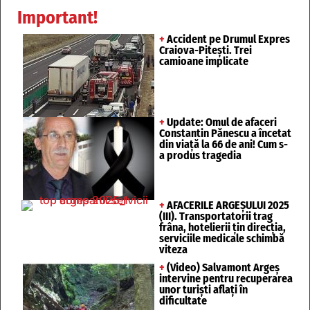
Important!
+
Accident pe Drumul Expres
Craiova-Pitești. Trei
camioane implicate
+
Update: Omul de afaceri
Constantin Pănescu a încetat
din viață la 66 de ani! Cum s-
a produs tragedia
+
AFACERILE ARGEȘULUI 2025
(III). Transportatorii trag
frâna, hotelierii țin direcția,
serviciile medicale schimbă
viteza
+
(Video) Salvamont Argeș
intervine pentru recuperarea
unor turişti aflaţi în
dificultate