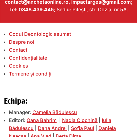
contact@anchetaonline.ro,
impactarges@gmail.com
;
Tel:
0348.439.445
; Sediu: Pitești, str. Cozia, nr 5A.
Codul Deontologic asumat
Despre noi
Contact
Confidențialitate
Cookies
Termene și condiții
Echipa:
Manager:
Camelia Bădulescu
Editori:
Oana Bahrim
|
Nadia Ciochină
|
Iulia
Bădulescu
|
Dana Andrei
|
Sofia Paul
|
Daniela
Neacșa
|
Ana Vlad
|
Berta Dima