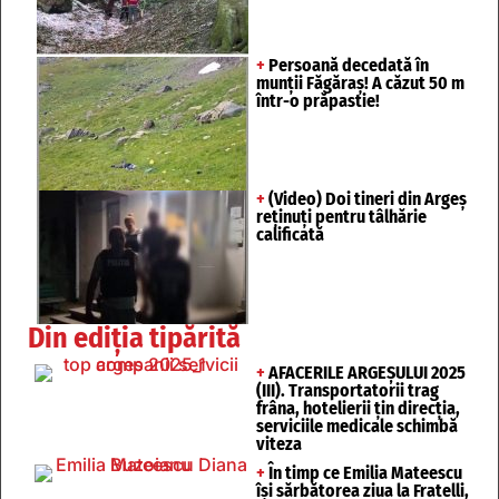
+
Persoană decedată în
munții Făgăraș! A căzut 50 m
într-o prăpastie!
+
(Video) Doi tineri din Argeș
reținuți pentru tâlhărie
calificată
Din ediția tipărită
+
AFACERILE ARGEȘULUI 2025
(III). Transportatorii trag
frâna, hotelierii țin direcția,
serviciile medicale schimbă
viteza
+
În timp ce Emilia Mateescu
își sărbătorea ziua la Fratelli,