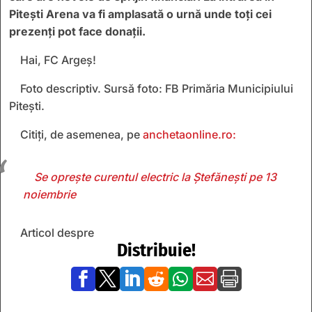
Pitești Arena va fi amplasată o urnă unde toți cei
prezenți pot face donații.
Hai, FC Argeș!
Foto descriptiv. Sursă foto: FB Primăria Municipiului
Pitești.
Citiți, de asemenea, pe
anchetaonline.ro:
Se oprește curentul electric la Ștefănești pe 13
noiembrie
Articol despre
Distribuie!






