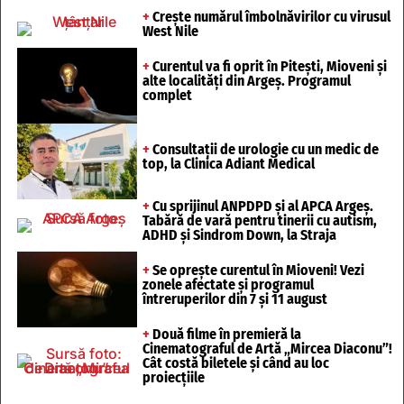
+
Crește numărul îmbolnăvirilor cu virusul
West Nile
+
Curentul va fi oprit în Pitești, Mioveni și
alte localități din Argeș. Programul
complet
+
Consultații de urologie cu un medic de
top, la Clinica Adiant Medical
+
Cu sprijinul ANPDPD și al APCA Argeș.
Tabără de vară pentru tinerii cu autism,
ADHD și Sindrom Down, la Straja
+
Se oprește curentul în Mioveni! Vezi
zonele afectate și programul
întreruperilor din 7 și 11 august
+
Două filme în premieră la
Cinematograful de Artă „Mircea Diaconu”!
Cât costă biletele și când au loc
proiecțiile