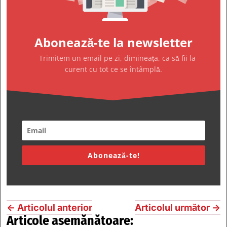
Abonează-te la newsletter
Trimitem un email pe zi, dimineața, ca să fii la
curent cu tot ce se întâmplă.
Abonează-te!
←
Articolul anterior
Articolul următor
→
Articole asemănătoare: