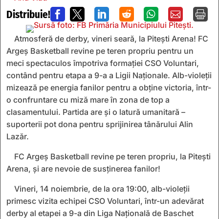
Distribuie!







Atmosferă de derby, vineri seară, la Pitești Arena! FC
Argeș Basketball revine pe teren propriu pentru un
meci spectaculos împotriva formației CSO Voluntari,
contând pentru etapa a 9-a a Ligii Naționale. Alb-violeții
mizează pe energia fanilor pentru a obține victoria, într-
o confruntare cu miză mare în zona de top a
clasamentului. Partida are și o latură umanitară –
suporterii pot dona pentru sprijinirea tânărului Alin
Lazăr.
FC Argeș Basketball revine pe teren propriu, la Pitești
Arena, și are nevoie de susținerea fanilor!
Vineri, 14 noiembrie, de la ora 19:00, alb-violeții
primesc vizita echipei CSO Voluntari, într-un adevărat
derby al etapei a 9-a din Liga Națională de Baschet