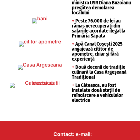
ministra USR Diana Buzoianu
pregătea demolarea
localului
+
Peste 76.000 de lei au
rămas nerecuperați din
salariile acordate ilegal la
Primăria Săpata
+
Apă Canal Coșești 2025
angajează cititor de
apometre, chiar și fără
experiență
+
Două decenii de tradiție
culinară la Casa Argeșeană
Tradițional
+
La Căteasca, au fost
instalate două stații de
reîncărcare a vehiculelor
electrice
Contact
: e-mail: