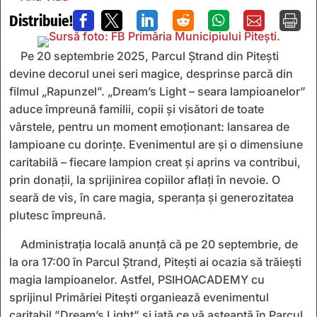
Distribuie!







Pe 20 septembrie 2025, Parcul Ștrand din Pitești
devine decorul unei seri magice, desprinse parcă din
filmul „Rapunzel”. „Dream’s Light – seara lampioanelor”
aduce împreună familii, copii și visători de toate
vârstele, pentru un moment emoționant: lansarea de
lampioane cu dorințe. Evenimentul are și o dimensiune
caritabilă – fiecare lampion creat și aprins va contribui,
prin donații, la sprijinirea copiilor aflați în nevoie. O
seară de vis, în care magia, speranța și generozitatea
plutesc împreună.
Administrația locală anunță că pe 20 septembrie, de
la ora 17:00 în Parcul Ștrand, Pitești ai ocazia să trăiești
magia lampioanelor. Astfel, PSIHOACADEMY cu
sprijinul Primăriei Pitești organiează evenimentul
caritabil ”Dream’s Light” și iată ce vă așteaptă în Parcul