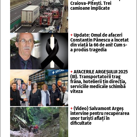
Craiova-Pitești. Trei
camioane implicate
+
Update: Omul de afaceri
Constantin Pănescu a încetat
din viață la 66 de ani! Cum s-
a produs tragedia
+
AFACERILE ARGEȘULUI 2025
(III). Transportatorii trag
frâna, hotelierii țin direcția,
serviciile medicale schimbă
viteza
+
(Video) Salvamont Argeș
intervine pentru recuperarea
unor turişti aflaţi în
dificultate