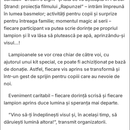
Ștrand: proiecția filmului „Rapunzel” – intrăm împreună
în lumea basmelor; activități pentru copii și surprize
pentru întreaga familie; momentul magic al serii –
fiecare participant va putea scrie dorințe pe propriul
lampion și îl va lăsa să plutească pe apă, aprinzându-și
visul…!
Lampioanele se vor crea chiar de către voi, cu
ajutorul unui kit special, ce poate fi achiziționat pe bază
de donație. Astfel, fiecare vis aprins se transformă și
într-un gest de sprijin pentru copiii care au nevoie de
noi.
Eveniment caritabil – fiecare dorință scrisă și fiecare
lampion aprins duce lumina și speranța mai departe.
”Vino să-ți îndeplinești visul și, în același timp, să
dăruiești lumină altora!”, transmit organizatorii.