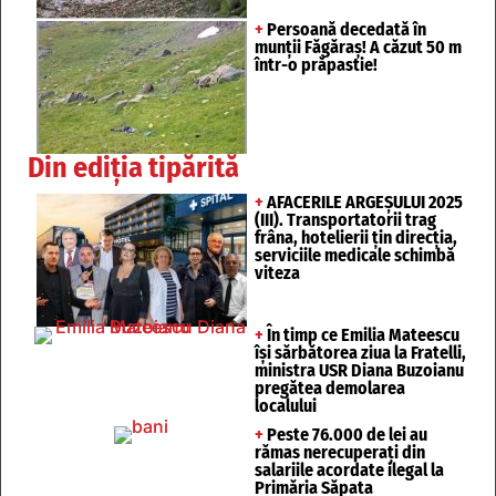
+
Persoană decedată în
munții Făgăraș! A căzut 50 m
într-o prăpastie!
Din ediția tipărită
+
AFACERILE ARGEȘULUI 2025
(III). Transportatorii trag
frâna, hotelierii țin direcția,
serviciile medicale schimbă
viteza
+
În timp ce Emilia Mateescu
își sărbătorea ziua la Fratelli,
ministra USR Diana Buzoianu
pregătea demolarea
localului
+
Peste 76.000 de lei au
rămas nerecuperați din
salariile acordate ilegal la
Primăria Săpata