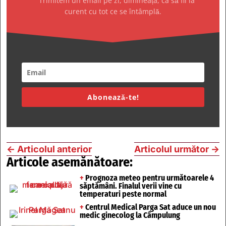
Trimitem un email pe zi, dimineața, ca să fii la
curent cu tot ce se întâmplă.
Abonează-te!
←
Articolul anterior
Articolul următor
→
Articole asemănătoare:
+
Prognoza meteo pentru următoarele 4
săptămâni. Finalul verii vine cu
temperaturi peste normal
+
Centrul Medical Parga Sat aduce un nou
medic ginecolog la Câmpulung