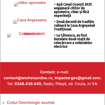
+
Apă Canal Coșești 2025
angajează cititor de
apometre, chiar și fără
experiență
+
Două decenii de tradiție
culinară la Casa Argeșeană
Tradițional
+
La Căteasca, au fost
instalate două stații de
reîncărcare a vehiculelor
electrice
Contact
: e-mail:
contact@anchetaonline.ro,
impactarges@gmail.com
;
Tel:
0348.439.445
; Sediu: Pitești, str. Cozia, nr 5A.
Codul Deontologic asumat