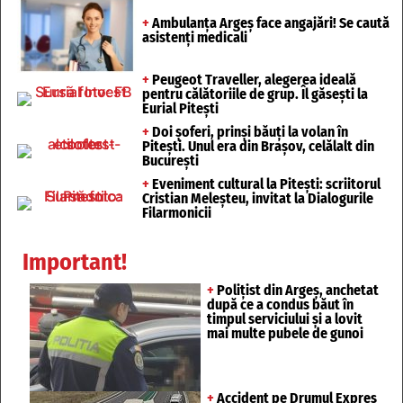
+
Ambulanța Argeș face angajări! Se caută
asistenți medicali
+
Peugeot Traveller, alegerea ideală
pentru călătoriile de grup. Îl găsești la
Eurial Pitești
+
Doi șoferi, prinși băuți la volan în
Pitești. Unul era din Brașov, celălalt din
București
+
Eveniment cultural la Pitești: scriitorul
Cristian Meleșteu, invitat la Dialogurile
Filarmonicii
Important!
+
Polițist din Argeș, anchetat
după ce a condus băut în
timpul serviciului și a lovit
mai multe pubele de gunoi
+
Accident pe Drumul Expres