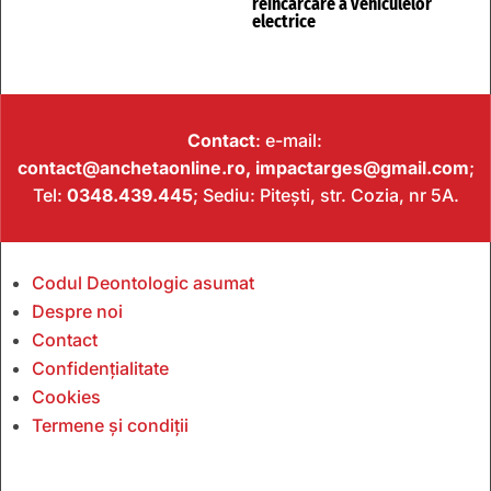
reîncărcare a vehiculelor
electrice
Contact
: e-mail:
contact@anchetaonline.ro,
impactarges@gmail.com
;
Tel:
0348.439.445
; Sediu: Pitești, str. Cozia, nr 5A.
Codul Deontologic asumat
Despre noi
Contact
Confidențialitate
Cookies
Termene și condiții