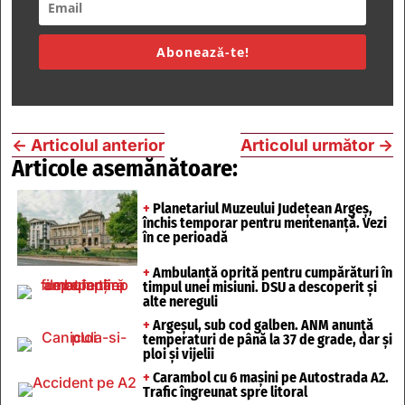
Abonează-te!
←
Articolul anterior
Articolul următor
→
Articole asemănătoare:
+
Planetariul Muzeului Județean Argeș,
închis temporar pentru mentenanță. Vezi
în ce perioadă
+
Ambulanță oprită pentru cumpărături în
timpul unei misiuni. DSU a descoperit și
alte nereguli
+
Argeșul, sub cod galben. ANM anunță
temperaturi de până la 37 de grade, dar și
ploi și vijelii
+
Carambol cu 6 mașini pe Autostrada A2.
Trafic îngreunat spre litoral