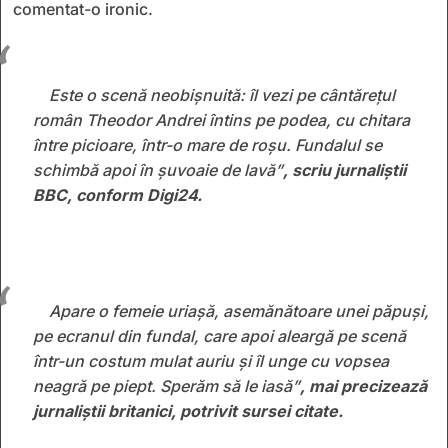
comentat-o ironic.
Este o scenă neobișnuită: îl vezi pe cântărețul
român Theodor Andrei întins pe podea, cu chitara
între picioare, într-o mare de roșu. Fundalul se
schimbă apoi în șuvoaie de lavă
”
, scriu jurnaliștii
BBC, conform Digi24.
Apare o femeie uriașă, asemănătoare unei păpuși,
pe ecranul din fundal, care apoi aleargă pe scenă
într-un costum mulat auriu și îl unge cu vopsea
neagră pe piept. Sperăm să le iasă”
, mai
precizează
jurnaliștii britanici,
potrivit sursei citate.