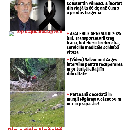
Constantin Pănescu a încetat
din viață la 66 de ani! Cum s-
a produs tragedia
+
AFACERILE ARGEȘULUI 2025
(III). Transportatorii trag
frâna, hotelierii țin direcția,
serviciile medicale schimbă
viteza
+
(Video) Salvamont Argeș
intervine pentru recuperarea
unor turişti aflaţi în
dificultate
+
Persoană decedată în
munții Făgăraș! A căzut 50 m
într-o prăpastie!