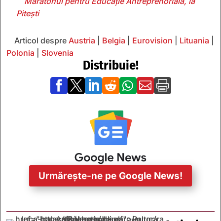
Maratonul pentru Educație Antreprenorială, la
Pitești
Articol despre
Austria
|
Belgia
|
Eurovision
|
Lituania
|
Polonia
|
Slovenia
Distribuie!







Urmărește-ne pe Google News!