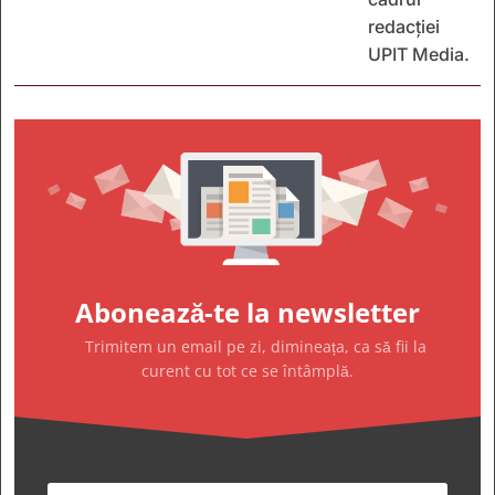
redacției
UPIT Media.
Abonează-te la newsletter
Trimitem un email pe zi, dimineața, ca să fii la
curent cu tot ce se întâmplă.