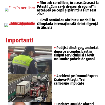
+
Film sub cerul liber, în această seară la
Pitești! „Cum să-ți dresezi dragonul” îi
așteaptă pe copii și părinți la Film Fest
2026
+
Elevii români au obținut 8 medalii la
Olimpiada Internațională de Inteligență
Artificială
Important!
+
Polițist din Argeș, anchetat
după ce a condus băut în
timpul serviciului și a lovit
mai multe pubele de gunoi
+
Accident pe Drumul Expres
Craiova-Pitești. Trei
camioane implicate
+
Update: Omul de afaceri