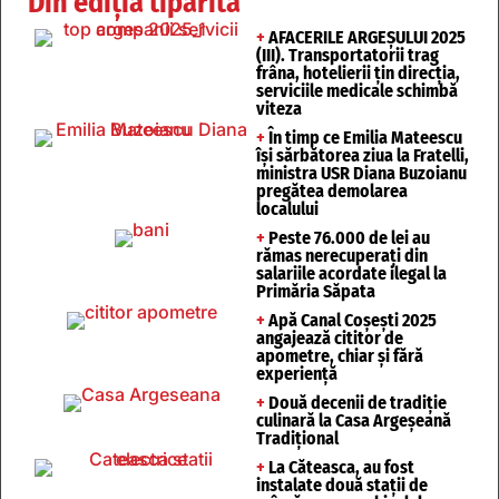
Din ediția tipărită
+
AFACERILE ARGEȘULUI 2025
(III). Transportatorii trag
frâna, hotelierii țin direcția,
serviciile medicale schimbă
viteza
+
În timp ce Emilia Mateescu
își sărbătorea ziua la Fratelli,
ministra USR Diana Buzoianu
pregătea demolarea
localului
+
Peste 76.000 de lei au
rămas nerecuperați din
salariile acordate ilegal la
Primăria Săpata
+
Apă Canal Coșești 2025
angajează cititor de
apometre, chiar și fără
experiență
+
Două decenii de tradiție
culinară la Casa Argeșeană
Tradițional
+
La Căteasca, au fost
instalate două stații de