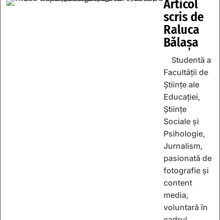
Articol
scris de
Raluca
Bălașa
Studentă a
Facultății de
Științe ale
Educației,
Științe
Sociale și
Psihologie,
Jurnalism,
pasionată de
fotografie și
content
media,
voluntară în
cadrul