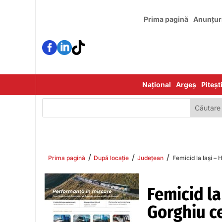
Prima pagină
Anunțur



Național
Argeș
Piteșt
/
/
/
Prima pagină
După locație
Județean
Femicid la Iași – 
Femicid la
Gorghiu c