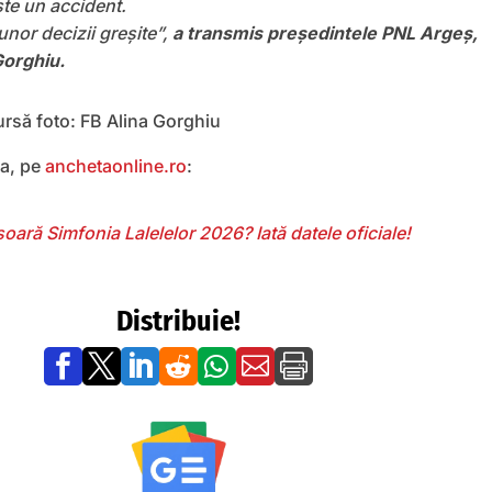
te un accident.
unor decizii greșite”,
a transmis președintele PNL Argeș,
Gorghiu.
ursă foto: FB Alina Gorghiu
a, pe
anchetaonline.ro
:
ară Simfonia Lalelelor 2026? Iată datele oficiale!
Distribuie!






