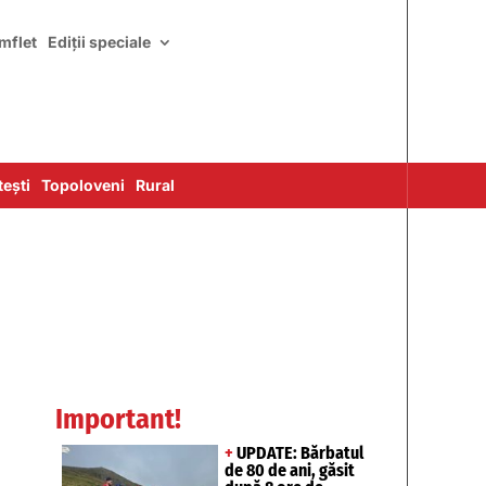
mflet
Ediții speciale
ești
Topoloveni
Rural
Important!
+
UPDATE: Bărbatul
de 80 de ani, găsit