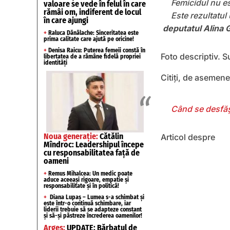
Femicidul nu es
valoare se vede în felul în care
rămâi om, indiferent de locul
Este rezultatul 
în care ajungi
deputatul Alina 
+
Raluca Dănălache: Sinceritatea este
prima calitate care ajută pe oricine!
+
Denisa Raicu: Puterea femeii constă în
Foto descriptiv. S
libertatea de a rămâne fidelă propriei
identități
Citiți, de asemene
Când se desfășo
Noua generație:
Cătălin
Articol despre
Mîndroc: Leadershipul începe
cu responsabilitatea față de
oameni
+
Remus Mihalcea: Un medic poate
aduce aceeași rigoare, empatie și
responsabilitate și în politică!
+
Diana Lupaș – Lumea s-a schimbat și
este într-o continuă schimbare, iar
liderii trebuie să se adapteze constant
și să-și păstreze încrederea oamenilor!
Argeș:
UPDATE: Bărbatul de