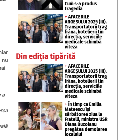
Cum s-a produs
tragedia
+
AFACERILE
ARGEȘULUI 2025 (III).
Transportatorii trag
frâna, hotelierii țin
direcția, serviciile
medicale schimbă
viteza
hiar
Din ediția tipărită
l nu
+
AFACERILE
mai
ARGEȘULUI 2025 (III).
Transportatorii trag
frâna, hotelierii țin
direcția, serviciile
medicale schimbă
u a
viteza
+
În timp ce Emilia
Mateescu își
erea
sărbătorea ziua la
Fratelli, ministra USR
Diana Buzoianu
nală
pregătea demolarea
localului