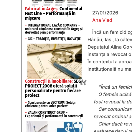
Fabricat în Argeș:
Continental
27/01/2026
Fast Line – Performanță în
mișcare
Ana Vlad
+
INTERNAȚIONAL LAZĂR COMPANY –
un brand românesc construit în Argeș și
Încă un femicid z
dezvoltat prin performanță
Hârlău, Iași, la câ
+
GIC – TRADIȚIE, INVESTIȚII, INOVAȚIE
Deputatul Alina Gorg
instanța a revocat or
În contextul a apro
instituțională nu mai
Construcții & imobiliare:
SEGA
PROIECT 2008 oferă soluții
”Încă un femici
personalizate pentru fiecare
O femeie ucisă 
proiect
fost revocat la d
+
Construiește cu VECTRUM! Soluții
eficiente pentru orice proiect!
Cer comunicare 
+
VALAH CONSTRUCT GRUP –
revocat ordinul at
Experiență și performanță în construcții
Chiar dacă revo
evalueze riscul 