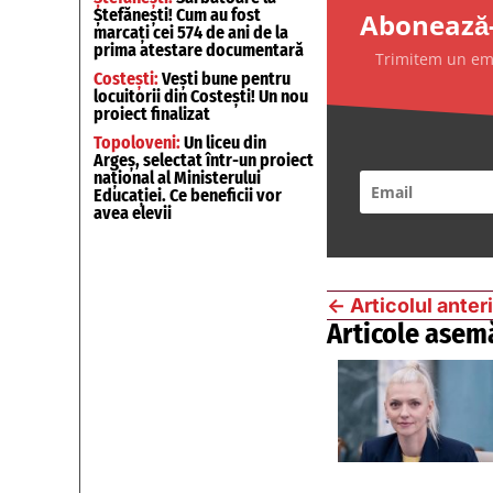
Ștefănești! Cum au fost
Abonează-
marcați cei 574 de ani de la
prima atestare documentară
Trimitem un emai
Costești:
Vești bune pentru
locuitorii din Costești! Un nou
proiect finalizat
Topoloveni:
Un liceu din
Argeș, selectat într-un proiect
național al Ministerului
Educației. Ce beneficii vor
avea elevii
←
Articolul anter
Articole asem