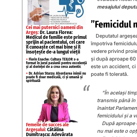
mesajului deputa
”Femicidul 
Cei mai puternici oameni din
Argeș:
Dr. Laura Florea:
Deputatul argeșean
Medicul de familie este primul
sprijin al pacientului, cel care
împotriva femicidulu
îl cunoaște cel mai bine și îl
vedere privind proie
însoțește de-a lungul vieții
și după aproape 60 
+
Florin Enache: Cultura TEILOR s-a
format în jurul pasiunii pentru excelență
este un accident, ci 
și al dorinței de a crea ceva autentic
poate fi tolerată.
+
Dr. Adrian Sturzu: Abordarea inimii nu
poate fi doar medicală, ci și umană și
spirituală
”În același tim
transmis până în
înaintat Parlamen
femicidului și a v
După aproape 60
Femeile de succes ale
Argeșului:
Cătălina
nu mai este o opț
Dumitrașcu: Adevărata