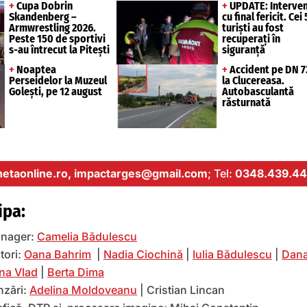
+
Cupa Dobrin
+
UPDATE: Interven
Skandenberg –
cu final fericit. Cei 
Armwrestling 2026.
turiști au fost
Peste 150 de sportivi
recuperați în
s-au întrecut la Pitești
siguranță
+
Noaptea
+
Accident pe DN 7
Perseidelor la Muzeul
la Clucereasa.
Golești, pe 12 august
Autobasculantă
răsturnată
etaonline.ro,
impactarges@gmail.com
; Tel:
0348.439.44
ipa:
nager:
Camelia Bădulescu
tori:
Oana Bahrim
|
Nadia Ciochină
|
Iulia Bădulescu
|
Dana
na Vlad
|
Berta Dima
nzări:
Adelina Moldoveanu
| Cristian Lincan