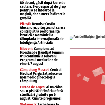
80 de ani, găsit după 8 ore de
căutări. S-a despărțit de grup
pentru a se întoarce la
mașină, dar a mers în direcția
greșită
Pitești:
Deonise Costin
Alexandru, piteșteanul care a
contribuit la performanța
istorică a României la
Olimpiada Internațională de
Inteligență Artificială
Mioveni:
Campionatul
Mondial de Handbal Feminin
U18 continuă la Mioveni.
Programul meciurilor de
vineri, 7 august
Câmpulung Muscel:
Centrul
Medical Parga Sat aduce un
nou medic ginecolog la
Câmpulung
Curtea de Argeș:
Ai un câine
sau o pisică? Primăria oferă
sterilizări gratuite pe 6
august. Cum te programezi
Ștefănești:
Sărbătoare la