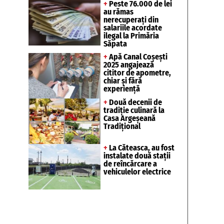
+
Peste 76.000 de lei
au rămas
nerecuperați din
salariile acordate
ilegal la Primăria
Săpata
+
Apă Canal Coșești
2025 angajează
cititor de apometre,
chiar și fără
experiență
+
Două decenii de
tradiție culinară la
Casa Argeșeană
Tradițional
+
La Căteasca, au fost
instalate două stații
de reîncărcare a
vehiculelor electrice