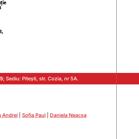
ție
5
3,
5
; Sediu: Pitești, str. Cozia, nr 5A.
 Andrei
|
Sofia Paul
|
Daniela Neacșa