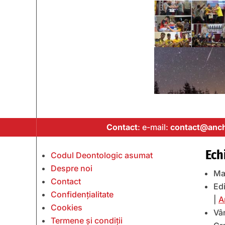
Contact
: e-mail:
contact@anch
Ech
Codul Deontologic asumat
Despre noi
Ma
Contact
Edi
Confidențialitate
|
A
Cookies
Vâ
Termene și condiții