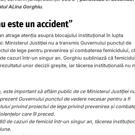
tul ALina Gorghiu.
nu este un accident”
 atrage atenția asupra blocajului instituțional în lupta
i: Ministerul Justiției nu a transmis Guvernului punctul de
ctul de lege pentru prevenirea și combaterea femicidului, c
de cazuri într-un singur an. Gorghiu subliniază că femicidu
rezultatul unor decizii greșite, iar tăcerea instituțională nu 
p, este important să aflăm public de ce Ministerul Justiției n
 prezent Guvernului punctul de vedere necesar pentru a fi
tului privind proiectul de lege privind prevenirea și combat
iolențelor care îll preced.
 de cazuri de femicid într-un singur an, tăcerea instituțio
iune.