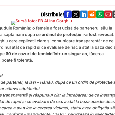
Distribuie!






guduie România: o femeie a fost ucisă de partenerul său la
teva săptămâni după ce
ordinul de protecție i-a fost revocat
.
hiu cere explicații clare și comunicare transparentă: de ce
dinul atât de rapid și ce evaluare de risc a stat la baza deciz
ape
60 de cazuri de femicid într-un singur an
, tăcerea
 poate fi tolerată.
d.
de partener, la Iași – Hârlău, după ce un ordin de protecție 
oar câteva săptămâni.
transparentă și răspunsul clar la întrebarea: de ce instanța
ât de rapid și ce evaluare de risc a stat la baza acestei deciz
carea a avut loc la cererea victimei, statul avea obligația să
real, conform jurisprudenței CEDO”,
punctează în deschide