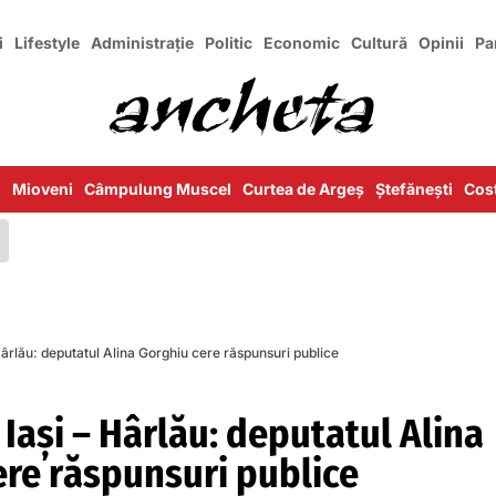
i
Lifestyle
Administrație
Politic
Economic
Cultură
Opinii
Pa
i
Mioveni
Câmpulung Muscel
Curtea de Argeș
Ștefănești
Cost
Hârlău: deputatul Alina Gorghiu cere răspunsuri publice
 Iași – Hârlău: deputatul Alina
ere răspunsuri publice