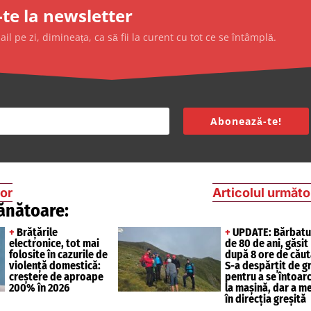
te la newsletter
l pe zi, dimineața, ca să fii la curent cu tot ce se întâmplă.
Abonează-te!
ior
Articolul următo
ănătoare:
+
Brățările
+
UPDATE: Bărbatu
electronice, tot mai
de 80 de ani, găsit
folosite în cazurile de
după 8 ore de căut
violență domestică:
S-a despărțit de g
creștere de aproape
pentru a se întoar
200% în 2026
la mașină, dar a m
în direcția greșită