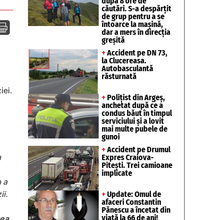
după 8 ore de
căutări. S-a despărțit
de grup pentru a se
întoarce la mașină,

dar a mers în direcția
greșită
+
Accident pe DN 73,
la Clucereasa.
Autobasculantă
răsturnată
iei.
+
Polițist din Argeș,
anchetat după ce a
condus băut în timpul
serviciului și a lovit
mai multe pubele de
gunoi
+
Accident pe Drumul
a
Expres Craiova-
Pitești. Trei camioane
implicate
 a
ii.
+
Update: Omul de
afaceri Constantin
Pănescu a încetat din
viață la 66 de ani!
rea