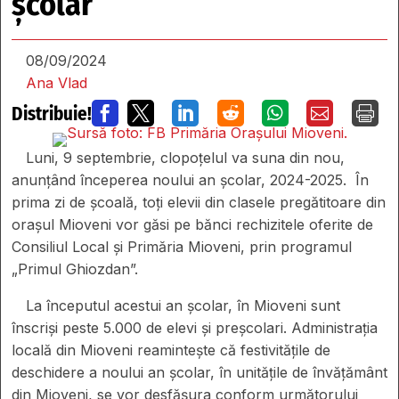
școlar
08/09/2024
Ana Vlad
Distribuie!







Luni, 9 septembrie, clopoțelul va suna din nou,
anunțând începerea noului an școlar, 2024-2025. În
prima zi de școală, toți elevii din clasele pregătitoare din
orașul Mioveni vor găsi pe bănci rechizitele oferite de
Consiliul Local și Primăria Mioveni, prin programul
„Primul Ghiozdan”.
La începutul acestui an școlar, în Mioveni sunt
înscriși peste 5.000 de elevi și preșcolari. Administrația
locală din Mioveni reamintește că festivitățile de
deschidere a noului an școlar, în unitățile de învățământ
din Mioveni, se vor desfășura conform următorului