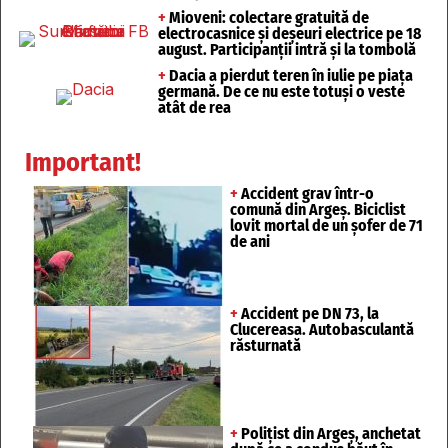
+
Mioveni: colectare gratuită de
electrocasnice și deșeuri electrice pe 18
august. Participanții intră și la tombolă
+
Dacia a pierdut teren în iulie pe piața
germană. De ce nu este totuși o veste
atât de rea
Important!
+
Accident grav într-o
comună din Argeș. Biciclist
lovit mortal de un șofer de 71
de ani
+
Accident pe DN 73, la
Clucereasa. Autobasculantă
răsturnată
+
Polițist din Argeș, anchetat