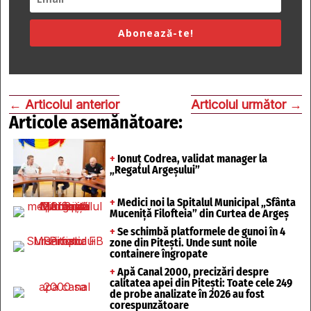
Abonează-te!
←
Articolul anterior
Articolul următor
→
Articole asemănătoare:
+
Ionuț Codrea, validat manager la
„Regatul Argeșului”
+
Medici noi la Spitalul Municipal „Sfânta
Muceniță Filofteia” din Curtea de Argeș
+
Se schimbă platformele de gunoi în 4
zone din Pitești. Unde sunt noile
containere îngropate
+
Apă Canal 2000, precizări despre
calitatea apei din Pitești: Toate cele 249
de probe analizate în 2026 au fost
corespunzătoare