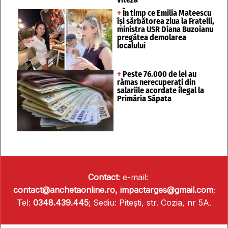
+
În timp ce Emilia Mateescu
își sărbătorea ziua la Fratelli,
ministra USR Diana Buzoianu
pregătea demolarea
localului
+
Peste 76.000 de lei au
rămas nerecuperați din
salariile acordate ilegal la
Primăria Săpata
Contact
: e-mail:
contact@anchetaonline.ro,
impactarges@gmail.com
;
Tel:
0348.439.445
; Sediu: Pitești, str. Cozia, nr 5A.