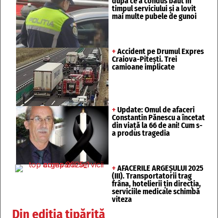
după ce a condus băut în
timpul serviciului și a lovit
mai multe pubele de gunoi
+
Accident pe Drumul Expres
Craiova-Pitești. Trei
camioane implicate
+
Update: Omul de afaceri
Constantin Pănescu a încetat
din viață la 66 de ani! Cum s-
a produs tragedia
+
AFACERILE ARGEȘULUI 2025
(III). Transportatorii trag
frâna, hotelierii țin direcția,
serviciile medicale schimbă
viteza
Din ediția tipărită