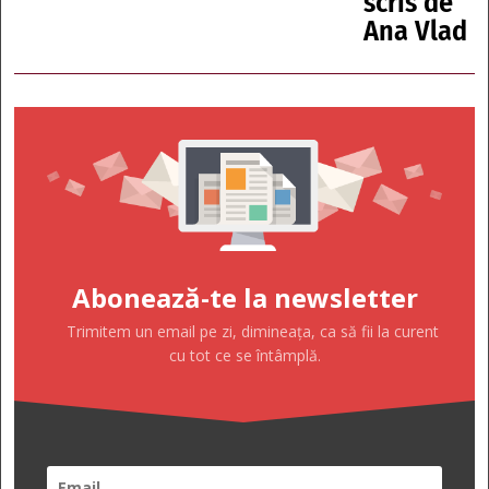
scris de
Ana Vlad
Abonează-te la newsletter
Trimitem un email pe zi, dimineața, ca să fii la curent
cu tot ce se întâmplă.