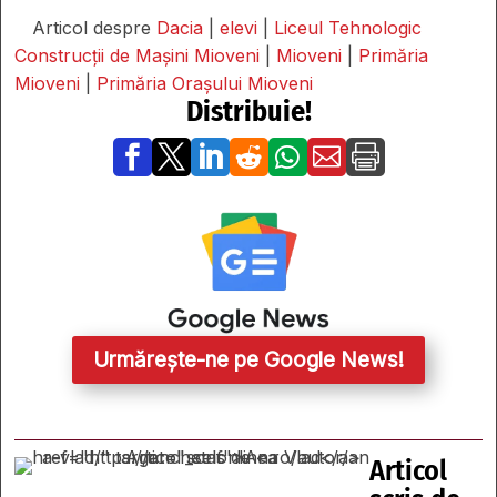
Articol despre
Dacia
|
elevi
|
Liceul Tehnologic
Construcții de Mașini Mioveni
|
Mioveni
|
Primăria
Mioveni
|
Primăria Orașului Mioveni
Distribuie!







Urmărește-ne pe Google News!
Articol