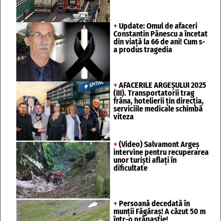
+
Update: Omul de afaceri
Constantin Pănescu a încetat
din viață la 66 de ani! Cum s-
a produs tragedia
+
AFACERILE ARGEȘULUI 2025
(III). Transportatorii trag
frâna, hotelierii țin direcția,
serviciile medicale schimbă
viteza
+
(Video) Salvamont Argeș
intervine pentru recuperarea
unor turişti aflaţi în
dificultate
+
Persoană decedată în
munții Făgăraș! A căzut 50 m
într-o prăpastie!