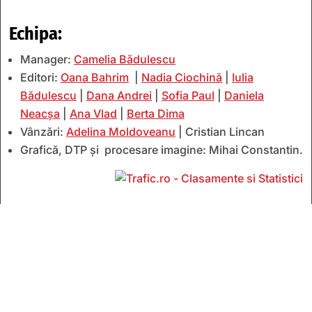
Echipa:
Manager:
Camelia Bădulescu
Editori:
Oana Bahrim
|
Nadia Ciochină
|
Iulia
Bădulescu
|
Dana Andrei
|
Sofia Paul
|
Daniela
Neacșa
|
Ana Vlad
|
Berta Dima
Vânzări:
Adelina Moldoveanu
| Cristian Lincan
Grafică, DTP și procesare imagine: Mihai Constantin.