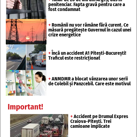
penitenciar. Fapta gravă pentru care a
fost condamnat
+
Românii nu vor rămâne fără curent. Ce
măsură pregătește Guvernul în cazul unei
crize energetice
+
Încă un accident A1 Pitești-București!
Traficul este restricționat
+
ANMDMR a blocat vânzarea unor serii
de Colebil și Panzcebil. Care este motivul
Important!
+
Accident pe Drumul Expres
Craiova-Pitești. Trei
camioane implicate