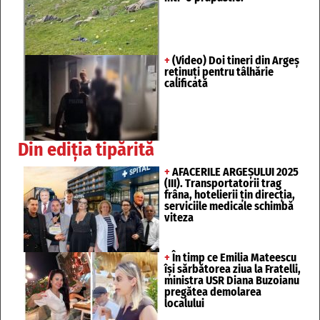
+
(Video) Doi tineri din Argeș
reținuți pentru tâlhărie
calificată
Din ediția tipărită
+
AFACERILE ARGEȘULUI 2025
(III). Transportatorii trag
frâna, hotelierii țin direcția,
serviciile medicale schimbă
viteza
+
În timp ce Emilia Mateescu
își sărbătorea ziua la Fratelli,
ministra USR Diana Buzoianu
pregătea demolarea
localului