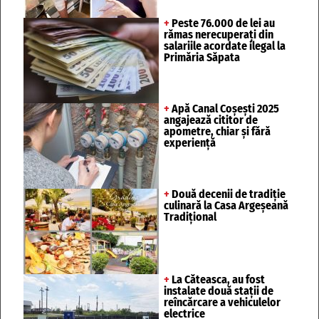
+
Peste 76.000 de lei au
rămas nerecuperați din
salariile acordate ilegal la
Primăria Săpata
+
Apă Canal Coșești 2025
angajează cititor de
apometre, chiar și fără
experiență
+
Două decenii de tradiție
culinară la Casa Argeșeană
Tradițional
+
La Căteasca, au fost
instalate două stații de
reîncărcare a vehiculelor
electrice