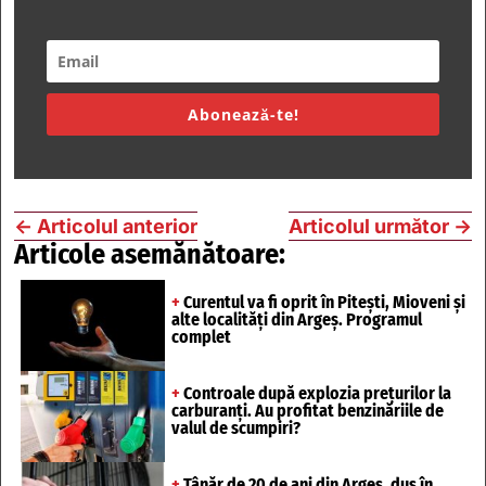
Abonează-te!
←
Articolul anterior
Articolul următor
→
Articole asemănătoare:
+
Curentul va fi oprit în Pitești, Mioveni și
alte localități din Argeș. Programul
complet
+
Controale după explozia prețurilor la
carburanți. Au profitat benzinăriile de
valul de scumpiri?
+
Tânăr de 20 de ani din Argeș, dus în