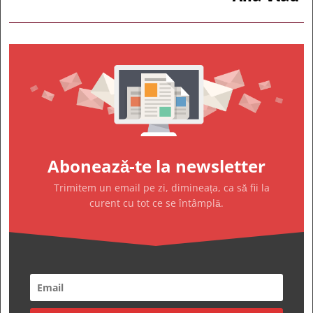
Abonează-te la newsletter
Trimitem un email pe zi, dimineața, ca să fii la
curent cu tot ce se întâmplă.