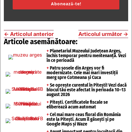
Abonează-te!
←
Articolul anterior
Articolul următor
→
Articole asemănătoare:
+
Planetariul Muzeului Județean Argeș,
închis temporar pentru mentenanță. Vezi
în ce perioadă
+
Patru șosele din Argeș vor fi
modernizate. Cele mai mari investiții
merg spre Cotmeana și Cuca
+
Se oprește curentul în Pitești! Vezi dacă
blocul tău este afectat în perioada 10–13
august 2026
+
Pitești. Certificatele fiscale se
eliberează acum automat
+
Cel mai mare ceas floral din România
este la Pitești. Acum îl găsești și pe
Google Maps și Waze
+
Anunț important pentru locuitorii din