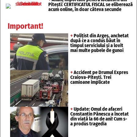
Pitești: CERTIFICATUL FISCAL se eliberează
acum online, în doar câteva secunde
Important!
+
Polițist din Argeș, anchetat
după ce a condus băut în
timpul serviciului și a lovit
mai multe pubele de gunoi
+
Accident pe Drumul Expres
Craiova-Pitești. Trei
camioane implicate
+
Update: Omul de afaceri
Constantin Pănescu a încetat
din viață la 66 de ani! Cum s-
a produs tragedia