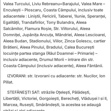
Valea Turcului, Liviu Rebreanu+Barajului, Valea Mare –
Enculești – Ploscaru, Coasta Câmpului, inclusiv toate
adiacentele : Liniștii, Fericirii, Taberei, 1Iunie, Speranței,
Egalității, Trandafirilor, Tony Bulandra, Aleea
Salcâmilor, Flamura Roșie, Str. Viitorului, Aleea
Domniței, Jupânița Ancuța, Mândriei, Aleea Lescioarei,
Aleea Budan, Stadionului, Viilor, Zinca Golescu, cartier
Brătieni, Aleea Pinului, Bradului, Calea București
locuințe partea stanga (Râul Doamnei – Primarie) –
inclusiv adiacente, Drumul Morii – intrare din str.
Coasta Câmpului (inclusiv adiacente), Aleea Fântânii.
IZVORANI: str. Izvorani cu adiacente: str. Nucilor, Ion
Pillat.
STEFĂNEȘTI SAT: străzile Oțelești, Pălădești,
Libertății, Victoriei, Gorgoiești, Berecheți, Vlădușei I si II,
Marcea, Rusești, Smărăndești, la acestea se adaugă
străzi și alei adiacente.