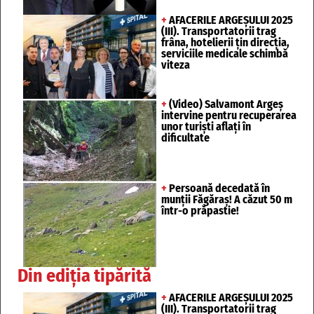
+
AFACERILE ARGEȘULUI 2025
(III). Transportatorii trag
frâna, hotelierii țin direcția,
serviciile medicale schimbă
viteza
+
(Video) Salvamont Argeș
intervine pentru recuperarea
unor turişti aflaţi în
dificultate
+
Persoană decedată în
munții Făgăraș! A căzut 50 m
într-o prăpastie!
Din ediția tipărită
+
AFACERILE ARGEȘULUI 2025
(III). Transportatorii trag