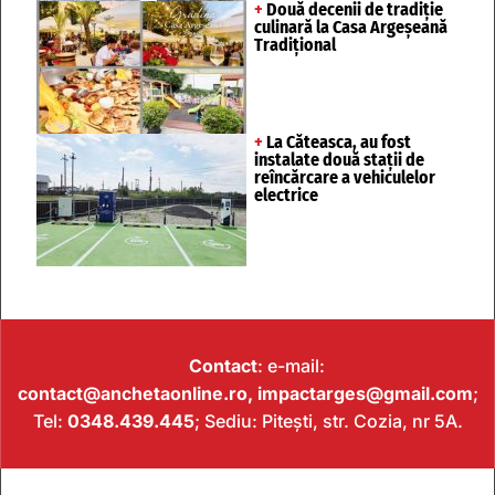
+
Două decenii de tradiție
culinară la Casa Argeșeană
Tradițional
+
La Căteasca, au fost
instalate două stații de
reîncărcare a vehiculelor
electrice
Contact
: e-mail:
contact@anchetaonline.ro,
impactarges@gmail.com
;
Tel:
0348.439.445
; Sediu: Pitești, str. Cozia, nr 5A.