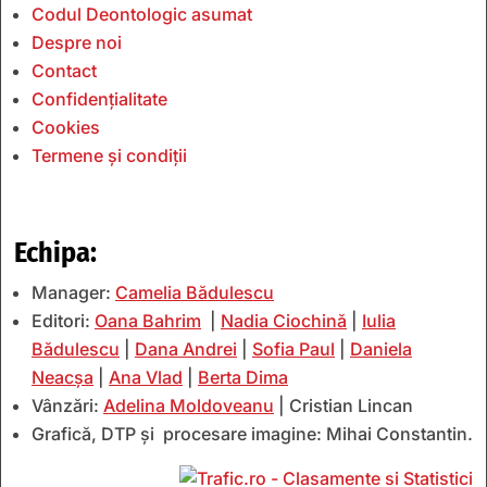
Codul Deontologic asumat
Despre noi
Contact
Confidențialitate
Cookies
Termene și condiții
Echipa:
Manager:
Camelia Bădulescu
Editori:
Oana Bahrim
|
Nadia Ciochină
|
Iulia
Bădulescu
|
Dana Andrei
|
Sofia Paul
|
Daniela
Neacșa
|
Ana Vlad
|
Berta Dima
Vânzări:
Adelina Moldoveanu
| Cristian Lincan
Grafică, DTP și procesare imagine: Mihai Constantin.