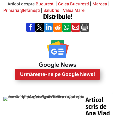
Articol despre
București
|
Calea București
|
Marcea
|
Primăria Ștefănești
|
Salubris
|
Valea Mare
Distribuie!







Urmărește-ne pe Google News!
Articol
scris de
Ana Vlad