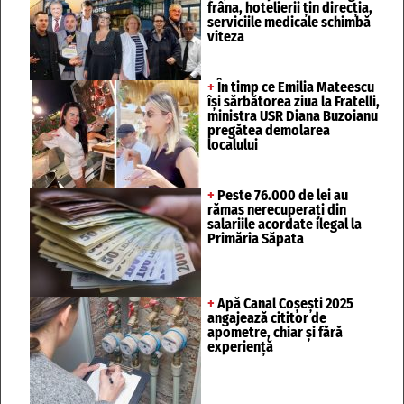
frâna, hotelierii țin direcția,
serviciile medicale schimbă
viteza
+
În timp ce Emilia Mateescu
își sărbătorea ziua la Fratelli,
ministra USR Diana Buzoianu
pregătea demolarea
localului
+
Peste 76.000 de lei au
rămas nerecuperați din
salariile acordate ilegal la
Primăria Săpata
+
Apă Canal Coșești 2025
angajează cititor de
apometre, chiar și fără
experiență