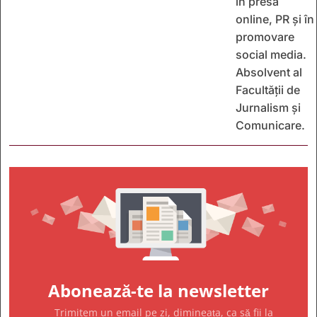
în presa
online, PR și în
promovare
social media.
Absolvent al
Facultății de
Jurnalism și
Comunicare.
Abonează-te la newsletter
Trimitem un email pe zi, dimineața, ca să fii la