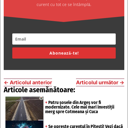
curent cu tot ce se întâmplă.
Abonează-te!
←
Articolul anterior
Articolul următor
→
Articole asemănătoare:
+
Patru șosele din Argeș vor fi
modernizate. Cele mai mari investiții
merg spre Cotmeana și Cuca
+
Se oprește curentul în Pitești! Vezi dacă