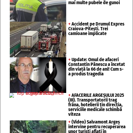
mai multe pubele de gunoi
+
Accident pe Drumul Expres
Craiova-Pitești. Trei
camioane implicate
+
Update: Omul de afaceri
Constantin Pănescu a încetat
din viață la 66 de ani! Cum s-
a produs tragedia
+
AFACERILE ARGEȘULUI 2025
(III). Transportatorii trag
frâna, hotelierii țin direcția,
serviciile medicale schimbă
viteza
+
(Video) Salvamont Argeș
intervine pentru recuperarea
unor turişti aflaţi în