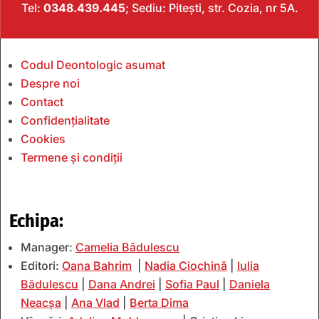
Tel:
0348.439.445
; Sediu: Pitești, str. Cozia, nr 5A.
Codul Deontologic asumat
Despre noi
Contact
Confidențialitate
Cookies
Termene și condiții
Echipa:
Manager:
Camelia Bădulescu
Editori:
Oana Bahrim
|
Nadia Ciochină
|
Iulia
Bădulescu
|
Dana Andrei
|
Sofia Paul
|
Daniela
Neacșa
|
Ana Vlad
|
Berta Dima