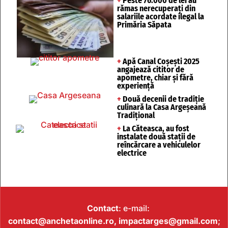
+
Peste 76.000 de lei au
rămas nerecuperați din
salariile acordate ilegal la
Primăria Săpata
+
Apă Canal Coșești 2025
angajează cititor de
apometre, chiar și fără
experiență
+
Două decenii de tradiție
culinară la Casa Argeșeană
Tradițional
+
La Căteasca, au fost
instalate două stații de
reîncărcare a vehiculelor
electrice
Contact
: e-mail:
contact@anchetaonline.ro,
impactarges@gmail.com
;