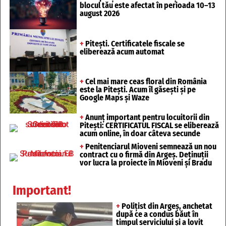
blocul tău este afectat în perioada 10–13
august 2026
+
Pitești. Certificatele fiscale se
eliberează acum automat
+
Cel mai mare ceas floral din România
este la Pitești. Acum îl găsești și pe
Google Maps și Waze
+
Anunț important pentru locuitorii din
Pitești: CERTIFICATUL FISCAL se eliberează
acum online, în doar câteva secunde
+
Penitenciarul Mioveni semnează un nou
contract cu o firmă din Argeș. Deținuții
vor lucra la proiecte în Mioveni și Bradu
Important!
+
Polițist din Argeș, anchetat
după ce a condus băut în
timpul serviciului și a lovit