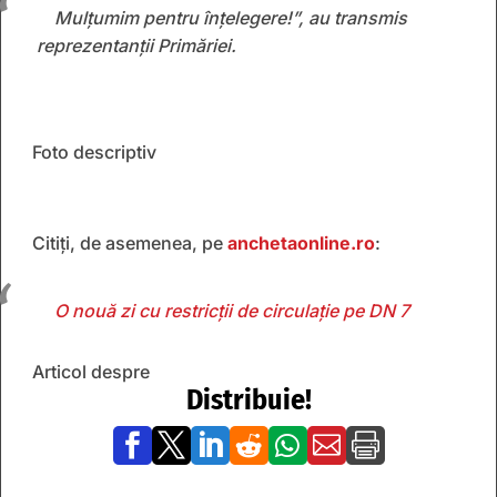
Mulțumim pentru înțelegere!”,
au transmis
reprezentanții Primăriei.
Foto descriptiv
Citiți, de asemenea, pe
anchetaonline.ro
:
O nouă zi cu restricții de circulație pe DN 7
Articol despre
Distribuie!






