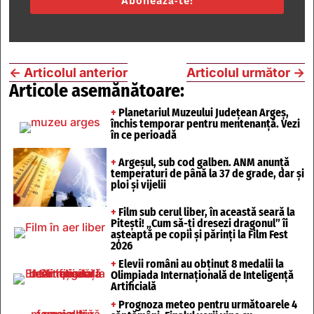
Abonează-te!
←
Articolul anterior
Articolul următor
→
Articole asemănătoare:
+
Planetariul Muzeului Județean Argeș,
închis temporar pentru mentenanță. Vezi
în ce perioadă
+
Argeșul, sub cod galben. ANM anunță
temperaturi de până la 37 de grade, dar și
ploi și vijelii
+
Film sub cerul liber, în această seară la
Pitești! „Cum să-ți dresezi dragonul” îi
așteaptă pe copii și părinți la Film Fest
2026
+
Elevii români au obținut 8 medalii la
Olimpiada Internațională de Inteligență
Artificială
+
Prognoza meteo pentru următoarele 4