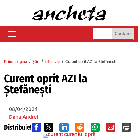
/
/
/
Prima pagină
Știri
Lifestyle
Curent oprit AZI la Ștefănești
Curent oprit AZI la
Ștefănești
08/04/2024
Dana Andrei
Distribuie!






