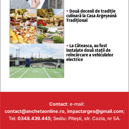
+
Două decenii de tradiție
culinară la Casa Argeșeană
Tradițional
+
La Căteasca, au fost
instalate două stații de
reîncărcare a vehiculelor
electrice
Contact
: e-mail:
contact@anchetaonline.ro,
impactarges@gmail.com
;
Tel:
0348.439.445
; Sediu: Pitești, str. Cozia, nr 5A.