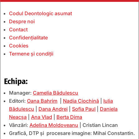
Codul Deontologic asumat
Despre noi
Contact
Confidențialitate
Cookies
Termene și condiții
Echipa:
Manager:
Camelia Bădulescu
Editori:
Oana Bahrim
|
Nadia Ciochină
|
Iulia
Bădulescu
|
Dana Andrei
|
Sofia Paul
|
Daniela
Neacșa
|
Ana Vlad
|
Berta Dima
Vânzări:
Adelina Moldoveanu
| Cristian Lincan
Grafică, DTP și procesare imagine: Mihai Constantin.