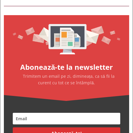
Abonează-te la newsletter
Trimitem un email pe zi, dimineața, ca să fii la
curent cu tot ce se întâmplă.