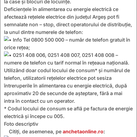
la case şi blocuri de locuinţe.
Deficiențele în alimentarea cu energie electrică ce
afectează rețelele electrice din județul Argeș pot fi
semnalate non – stop, direct operatorului de distribuție,
la unul dintre numerele de telefon:
Info Tel 0800 500 000 – număr de telefon gratuit în
orice rețea;
0251 408 006, 0251 408 007, 0251 408 008 –
numere de telefon cu tarif normal în rețeaua națională.
Utilizând doar codul locului de consum* și numărul de
telefon, utilizatorii rețelelor electrice pot sesiza
întreruperile în alimentarea cu energie electrică, după
aproximativ 20 de secunde de așteptare, fără a mai
intra în contact cu un operator.
* Codul locului de consum se află pe factura de energie
electrică şi începe cu 005.
Foto descriptiv
Citiți, de asemenea, pe
anchetaonline.ro
: