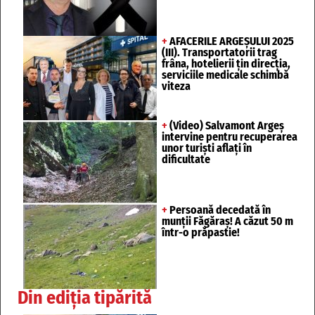
+
AFACERILE ARGEȘULUI 2025
(III). Transportatorii trag
frâna, hotelierii țin direcția,
serviciile medicale schimbă
viteza
+
(Video) Salvamont Argeș
intervine pentru recuperarea
unor turişti aflaţi în
dificultate
+
Persoană decedată în
munții Făgăraș! A căzut 50 m
într-o prăpastie!
Din ediția tipărită