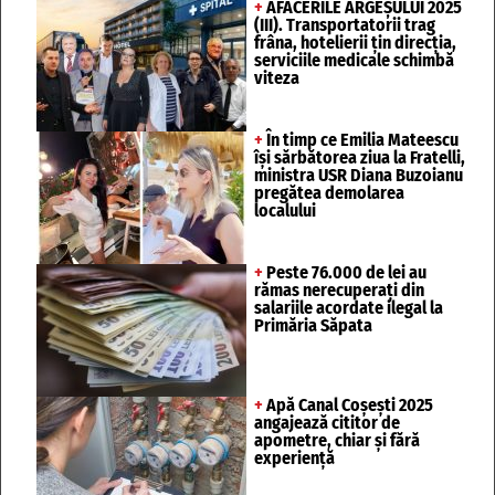
+
AFACERILE ARGEȘULUI 2025
(III). Transportatorii trag
frâna, hotelierii țin direcția,
serviciile medicale schimbă
viteza
+
În timp ce Emilia Mateescu
își sărbătorea ziua la Fratelli,
ministra USR Diana Buzoianu
pregătea demolarea
localului
+
Peste 76.000 de lei au
rămas nerecuperați din
salariile acordate ilegal la
Primăria Săpata
+
Apă Canal Coșești 2025
angajează cititor de
apometre, chiar și fără
experiență