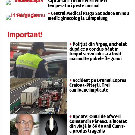
săptămâni. Finalul verii vine cu
temperaturi peste normal
+
Centrul Medical Parga Sat aduce un nou
medic ginecolog la Câmpulung
Important!
+
Polițist din Argeș, anchetat
după ce a condus băut în
timpul serviciului și a lovit
mai multe pubele de gunoi
+
Accident pe Drumul Expres
Craiova-Pitești. Trei
camioane implicate
+
Update: Omul de afaceri
Constantin Pănescu a încetat
din viață la 66 de ani! Cum s-
a produs tragedia