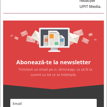
redacției
UPIT Media.
Abonează-te la newsletter
Trimitem un email pe zi, dimineața, ca să fii la
curent cu tot ce se întâmplă.