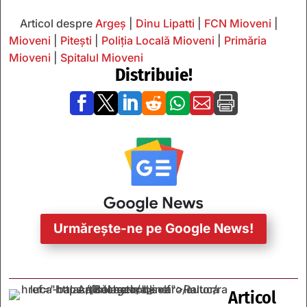
Articol despre
Argeș
|
Dinu Lipatti
|
FCN Mioveni
|
Mioveni
|
Pitești
|
Poliția Locală Mioveni
|
Primăria
Mioveni
|
Spitalul Mioveni
Distribuie!







Urmărește-ne pe Google News!
Articol