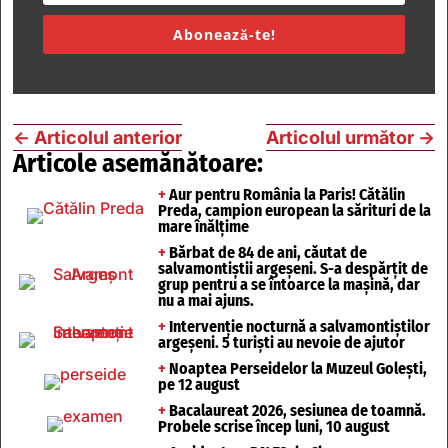
Abonează-te!
←
Articolul anterior
Articolul următor
→
Articole asemănătoare:
+
Aur pentru România la Paris! Cătălin
Preda, campion european la sărituri de la
mare înălțime
+
Bărbat de 84 de ani, căutat de
salvamontiștii argeșeni. S-a despărțit de
grup pentru a se întoarce la mașină, dar
nu a mai ajuns.
+
Intervenție nocturnă a salvamontiștilor
argeșeni. 5 turiști au nevoie de ajutor
+
Noaptea Perseidelor la Muzeul Golești,
pe 12 august
+
Bacalaureat 2026, sesiunea de toamnă.
Probele scrise încep luni, 10 august