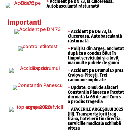
+
Accident pe DN 73, la Clucereasa.
Autobasculantă răsturnată
Important!
+
Accident pe DN 73, la
Clucereasa. Autobasculantă
răsturnată
+
Polițist din Argeș, anchetat
după ce a condus băut în
timpul serviciului și a lovit
mai multe pubele de gunoi
+
Accident pe Drumul Expres
Craiova-Pitești. Trei
camioane implicate
+
Update: Omul de afaceri
Constantin Pănescu a încetat
din viață la 66 de ani! Cum s-
a produs tragedia
+
AFACERILE ARGEȘULUI 2025
(III). Transportatorii trag
frâna, hotelierii țin direcția,
serviciile medicale schimbă
viteza