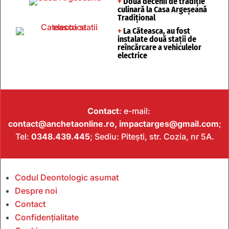
+
Două decenii de tradiție
culinară la Casa Argeșeană
Tradițional
+
La Căteasca, au fost
instalate două stații de
reîncărcare a vehiculelor
electrice
Contact
: e-mail:
contact@anchetaonline.ro,
impactarges@gmail.com
;
Tel:
0348.439.445
; Sediu: Pitești, str. Cozia, nr 5A.
Codul Deontologic asumat
Despre noi
Contact
Confidențialitate