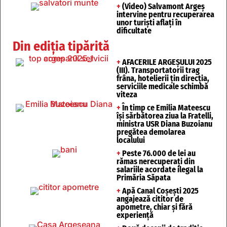
+
(Video) Salvamont Argeș
intervine pentru recuperarea
unor turişti aflaţi în
dificultate
Din ediția tipărită
+
AFACERILE ARGEȘULUI 2025
(III). Transportatorii trag
frâna, hotelierii țin direcția,
serviciile medicale schimbă
viteza
+
În timp ce Emilia Mateescu
își sărbătorea ziua la Fratelli,
ministra USR Diana Buzoianu
pregătea demolarea
localului
+
Peste 76.000 de lei au
rămas nerecuperați din
salariile acordate ilegal la
Primăria Săpata
+
Apă Canal Coșești 2025
angajează cititor de
apometre, chiar și fără
experiență