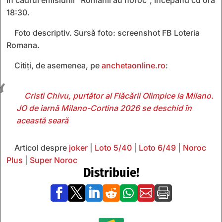
18:30.
Foto descriptiv. Sursă foto: screenshot FB Loteria
Romana.
Citiți, de asemenea, pe
anchetaonline.ro
:
Cristi Chivu, purtător al Flăcării Olimpice la Milano.
JO de iarnă Milano-Cortina 2026 se deschid în
această seară
Articol despre
joker
|
Loto 5/40
|
Loto 6/49
|
Noroc
Plus
|
Super Noroc
Distribuie!






