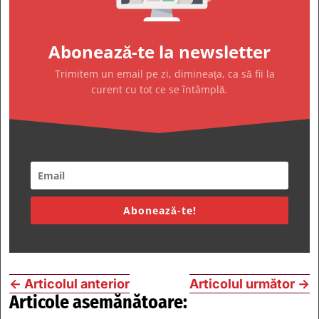
Abonează-te la newsletter
Trimitem un email pe zi, dimineața, ca să fii la
curent cu tot ce se întâmplă.
Abonează-te!
←
Articolul anterior
Articolul următor
→
Articole asemănătoare: