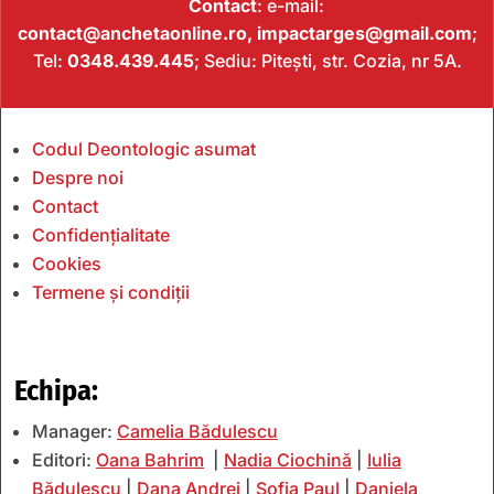
Contact
: e-mail:
contact@anchetaonline.ro,
impactarges@gmail.com
;
Tel:
0348.439.445
; Sediu: Pitești, str. Cozia, nr 5A.
Codul Deontologic asumat
Despre noi
Contact
Confidențialitate
Cookies
Termene și condiții
Echipa:
Manager:
Camelia Bădulescu
Editori:
Oana Bahrim
|
Nadia Ciochină
|
Iulia
Bădulescu
|
Dana Andrei
|
Sofia Paul
|
Daniela