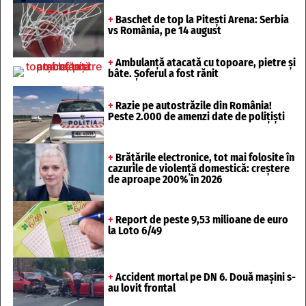
+
Baschet de top la Pitești Arena: Serbia
vs România, pe 14 august
+
Ambulanță atacată cu topoare, pietre și
bâte. Șoferul a fost rănit
+
Razie pe autostrăzile din România!
Peste 2.000 de amenzi date de polițiști
+
Brățările electronice, tot mai folosite în
cazurile de violență domestică: creștere
de aproape 200% în 2026
+
Report de peste 9,53 milioane de euro
la Loto 6/49
+
Accident mortal pe DN 6. Două mașini s-
au lovit frontal