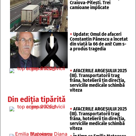
Craiova-Pitești. Trei
camioane implicate
+
Update: Omul de afaceri
Constantin Pănescu a încetat
din viață la 66 de ani! Cum s-
a produs tragedia
+
AFACERILE ARGEȘULUI 2025
(III). Transportatorii trag
frâna, hotelierii țin direcția,
serviciile medicale schimbă
viteza
Din ediția tipărită
+
AFACERILE ARGEȘULUI 2025
(III). Transportatorii trag
frâna, hotelierii țin direcția,
serviciile medicale schimbă
viteza