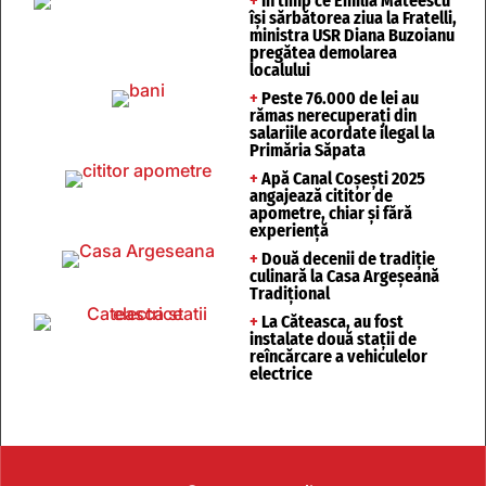
+
În timp ce Emilia Mateescu
își sărbătorea ziua la Fratelli,
ministra USR Diana Buzoianu
pregătea demolarea
localului
+
Peste 76.000 de lei au
rămas nerecuperați din
salariile acordate ilegal la
Primăria Săpata
+
Apă Canal Coșești 2025
angajează cititor de
apometre, chiar și fără
experiență
+
Două decenii de tradiție
culinară la Casa Argeșeană
Tradițional
+
La Căteasca, au fost
instalate două stații de
reîncărcare a vehiculelor
electrice