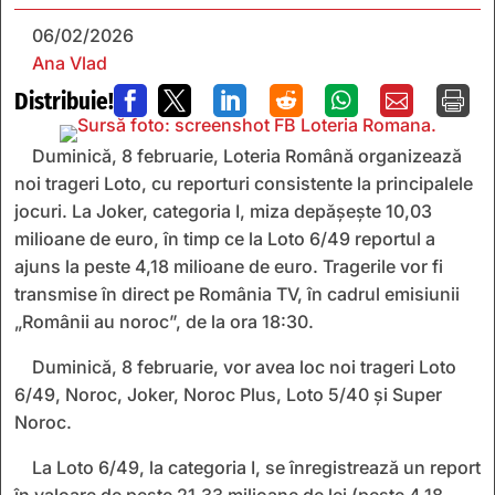
06/02/2026
Ana Vlad
Distribuie!







Duminică, 8 februarie, Loteria Română organizează
noi trageri Loto, cu reporturi consistente la principalele
jocuri. La Joker, categoria I, miza depășește 10,03
milioane de euro, în timp ce la Loto 6/49 reportul a
ajuns la peste 4,18 milioane de euro. Tragerile vor fi
transmise în direct pe România TV, în cadrul emisiunii
„Românii au noroc”, de la ora 18:30.
Duminică, 8 februarie, vor avea loc noi trageri Loto
6/49, Noroc, Joker, Noroc Plus, Loto 5/40 și Super
Noroc.
La Loto 6/49, la categoria I, se înregistrează un report
în valoare de peste 21,33 milioane de lei (peste 4,18