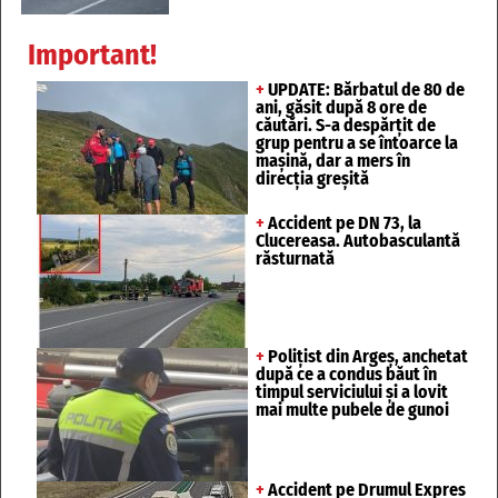
Important!
+
UPDATE: Bărbatul de 80 de
ani, găsit după 8 ore de
căutări. S-a despărțit de
grup pentru a se întoarce la
mașină, dar a mers în
direcția greșită
+
Accident pe DN 73, la
Clucereasa. Autobasculantă
răsturnată
+
Polițist din Argeș, anchetat
după ce a condus băut în
timpul serviciului și a lovit
mai multe pubele de gunoi
+
Accident pe Drumul Expres