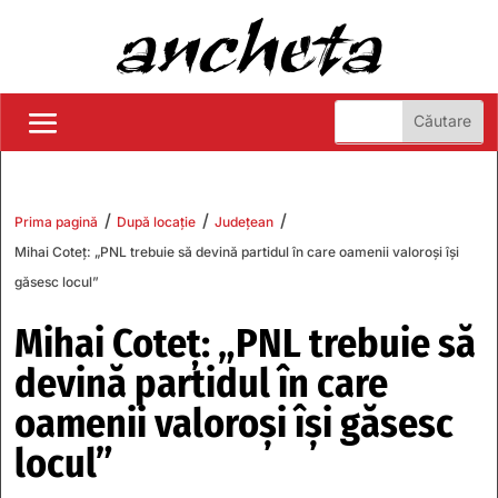
/
/
/
Prima pagină
După locație
Județean
Mihai Coteț: „PNL trebuie să devină partidul în care oamenii valoroși își
găsesc locul”
Mihai Coteț: „PNL trebuie să
devină partidul în care
oamenii valoroși își găsesc
locul”