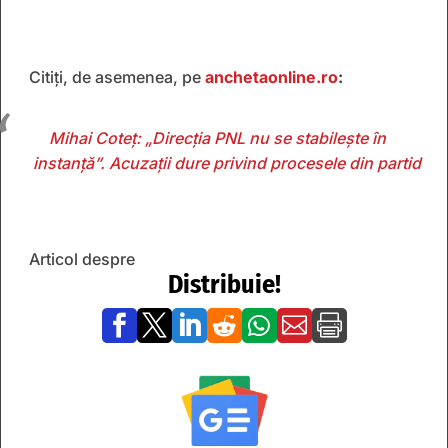
Citiți, de asemenea, pe
anchetaonline.ro
:
Mihai Coteț: „Direcția PNL nu se stabilește în
instanță”. Acuzații dure privind procesele din partid
Articol despre
Distribuie!






