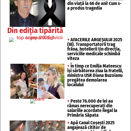
din viață la 66 de ani! Cum s-
a produs tragedia
Din ediția tipărită
+
AFACERILE ARGEȘULUI 2025
(III). Transportatorii trag
frâna, hotelierii țin direcția,
serviciile medicale schimbă
viteza
+
În timp ce Emilia Mateescu
își sărbătorea ziua la Fratelli,
ministra USR Diana Buzoianu
pregătea demolarea
localului
+
Peste 76.000 de lei au
rămas nerecuperați din
salariile acordate ilegal la
Primăria Săpata
+
Apă Canal Coșești 2025
angajează cititor de