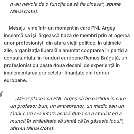
n-au nevoie de o funcție ca să fie cineva”,
spune
Mihai Coteț.
Mesajul vine într-un moment în care PNL Argeș
încearcă să își lărgească baza de membri prin atragerea
unor profesioniști din afara vieții politice. În ultimele
zile, organizația liberală a anunțat cooptarea în partid a
consultantului în fonduri europene Remus Brăguță, un
profesionist cu peste două decenii de experiență în
implementarea proiectelor finanțate din fonduri
europene.
„Mi-ar plăcea ca PNL Argeș să fie partidul în care
un profesor bun, un antreprenor, un medic sau un
tânăr care s-a întors acasă după ce a studiat ori a
muncit în străinătate să simtă că își găsește locul”,
afirmă Mihai Coteț.