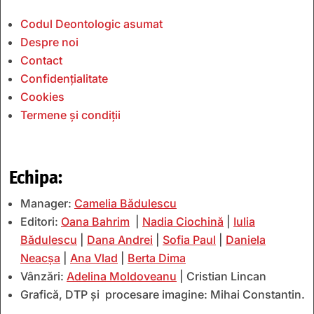
Codul Deontologic asumat
Despre noi
Contact
Confidențialitate
Cookies
Termene și condiții
Echipa:
Manager:
Camelia Bădulescu
Editori:
Oana Bahrim
|
Nadia Ciochină
|
Iulia
Bădulescu
|
Dana Andrei
|
Sofia Paul
|
Daniela
Neacșa
|
Ana Vlad
|
Berta Dima
Vânzări:
Adelina Moldoveanu
| Cristian Lincan
Grafică, DTP și procesare imagine: Mihai Constantin.