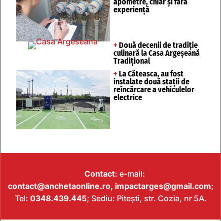
apometre, chiar și fără
experiență
+
Două decenii de tradiție
culinară la Casa Argeșeană
Tradițional
+
La Căteasca, au fost
instalate două stații de
reîncărcare a vehiculelor
electrice
Contact
: e-mail:
contact@anchetaonline.ro,
impactarges@gmail.com
;
Tel:
0348.439.445
; Sediu: Pitești, str. Cozia, nr 5A.