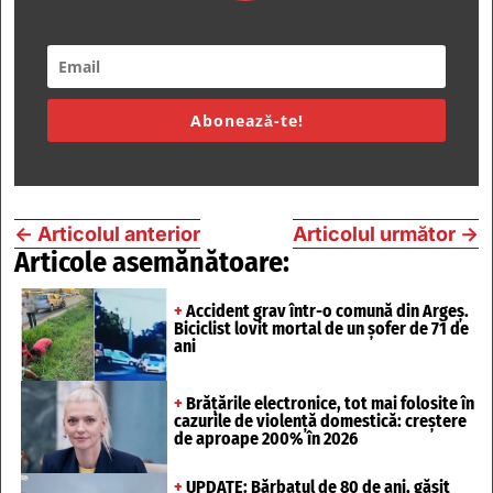
Abonează-te!
←
Articolul anterior
Articolul următor
→
Articole asemănătoare:
+
Accident grav într-o comună din Argeș.
Biciclist lovit mortal de un șofer de 71 de
ani
+
Brățările electronice, tot mai folosite în
cazurile de violență domestică: creștere
de aproape 200% în 2026
+
UPDATE: Bărbatul de 80 de ani, găsit