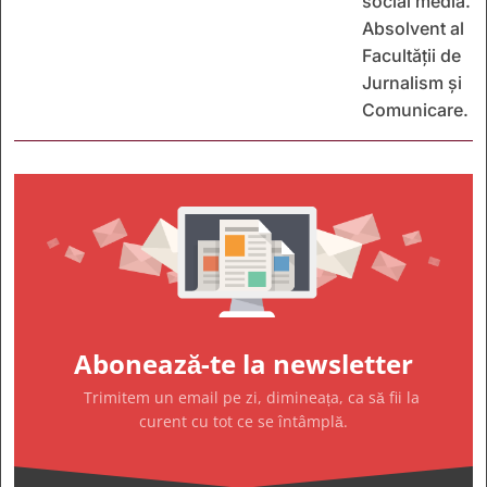
social media.
Absolvent al
Facultății de
Jurnalism și
Comunicare.
Abonează-te la newsletter
Trimitem un email pe zi, dimineața, ca să fii la
curent cu tot ce se întâmplă.