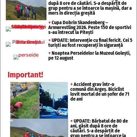
după 8 ore de căutări. S-a despărțit de
grup pentru a se întoarce la mașină, dar a
mers în direcția greșită
+
Cupa Dobrin Skandenberg –
Armwrestling 2026. Peste 150 de sportivi
s-au întrecut la Pitești
+
UPDATE: Intervenție cu final fericit. Cei 5
turiști au fost recuperați în siguranță
+
Noaptea Perseidelor la Muzeul Golești,
pe 12 august
Important!
+
Accident grav într-o
comună din Argeș. Biciclist
lovit mortal de un șofer de 71
de ani
+
UPDATE: Bărbatul de 80 de
ani, găsit după 8 ore de
căutări. S-a despărțit de
grup pentru a se întoarce la