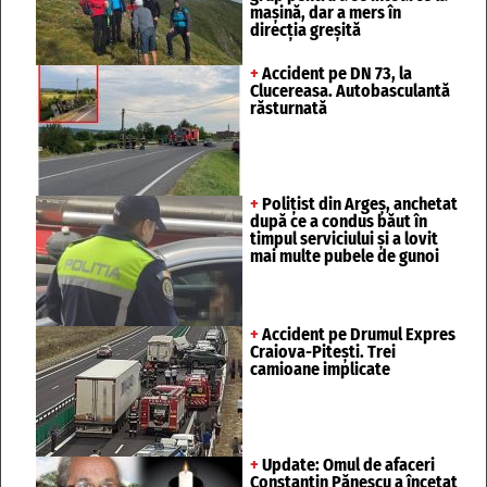
mașină, dar a mers în
direcția greșită
+
Accident pe DN 73, la
Clucereasa. Autobasculantă
răsturnată
+
Polițist din Argeș, anchetat
după ce a condus băut în
timpul serviciului și a lovit
mai multe pubele de gunoi
+
Accident pe Drumul Expres
Craiova-Pitești. Trei
camioane implicate
+
Update: Omul de afaceri
Constantin Pănescu a încetat