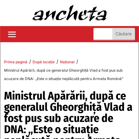
/
/
/
Prima pagină
După locație
Național
Ministrul Apărării, după ce generalul Gheorghiţă Vlad a fost pus sub
acuzare de DNA: „Este o situaţie neplăcută pentru Armata Română”
Ministrul Apărării, după ce
generalul Gheorghiţă Vlad a
fost pus sub acuzare de
DNA: „Este o situaţie