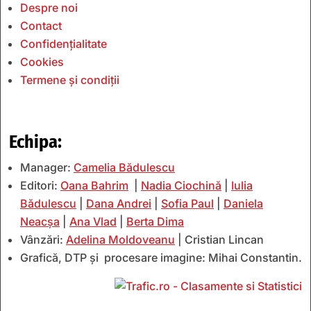
Despre noi
Contact
Confidențialitate
Cookies
Termene și condiții
Echipa:
Manager:
Camelia Bădulescu
Editori:
Oana Bahrim
|
Nadia Ciochină
|
Iulia
Bădulescu
|
Dana Andrei
|
Sofia Paul
|
Daniela
Neacșa
|
Ana Vlad
|
Berta Dima
Vânzări:
Adelina Moldoveanu
| Cristian Lincan
Grafică, DTP și procesare imagine: Mihai Constantin.