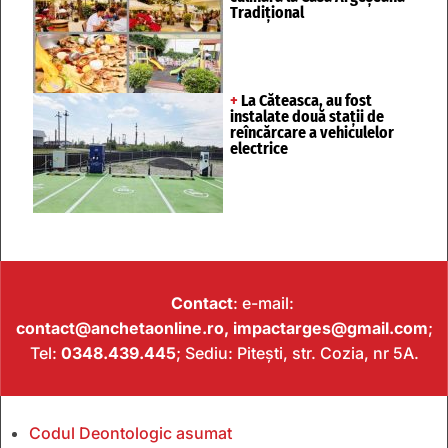
Tradițional
+
La Căteasca, au fost
instalate două stații de
reîncărcare a vehiculelor
electrice
Contact
: e-mail:
contact@anchetaonline.ro,
impactarges@gmail.com
;
Tel:
0348.439.445
; Sediu: Pitești, str. Cozia, nr 5A.
Codul Deontologic asumat