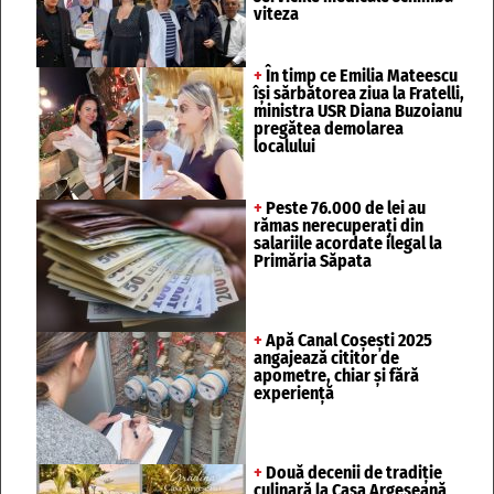
viteza
+
În timp ce Emilia Mateescu
își sărbătorea ziua la Fratelli,
ministra USR Diana Buzoianu
pregătea demolarea
localului
+
Peste 76.000 de lei au
rămas nerecuperați din
salariile acordate ilegal la
Primăria Săpata
+
Apă Canal Coșești 2025
angajează cititor de
apometre, chiar și fără
experiență
+
Două decenii de tradiție
culinară la Casa Argeșeană