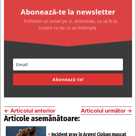
Abonează-te la newsletter
Trimitem un email pe zi, dimineața, ca să fii la
curent cu tot ce se întâmplă.
Abonează-te!
←
Articolul anterior
Articolul următor
→
Articole asemănătoare:
+
Incident grav în Argeș! Cioban mușcat