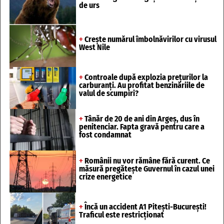
de urs
+
Crește numărul îmbolnăvirilor cu virusul
West Nile
+
Controale după explozia prețurilor la
carburanți. Au profitat benzinăriile de
valul de scumpiri?
+
Tânăr de 20 de ani din Argeș, dus în
penitenciar. Fapta gravă pentru care a
fost condamnat
+
Românii nu vor rămâne fără curent. Ce
măsură pregătește Guvernul în cazul unei
crize energetice
+
Încă un accident A1 Pitești-București!
Traficul este restricționat