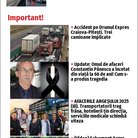
Important!
+
Accident pe Drumul Expres
Craiova-Pitești. Trei
camioane implicate
+
Update: Omul de afaceri
Constantin Pănescu a încetat
din viață la 66 de ani! Cum s-
a produs tragedia
+
AFACERILE ARGEȘULUI 2025
(III). Transportatorii trag
frâna, hotelierii țin direcția,
serviciile medicale schimbă
viteza