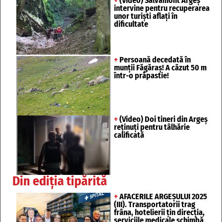
+
(Video) Salvamont Argeș
intervine pentru recuperarea
unor turişti aflaţi în
dificultate
+
Persoană decedată în
munții Făgăraș! A căzut 50 m
într-o prăpastie!
+
(Video) Doi tineri din Argeș
reținuți pentru tâlhărie
calificată
Din ediția tipărită
+
AFACERILE ARGEȘULUI 2025
(III). Transportatorii trag
frâna, hotelierii țin direcția,
serviciile medicale schimbă