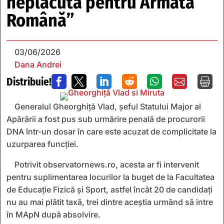
neplăcută pentru Armata
Română”
03/06/2026
Dana Andrei
Distribuie!







Generalul Gheorghiţă Vlad, șeful Statului Major al
Apărării a fost pus sub urmărire penală de procurorii
DNA într-un dosar în care este acuzat de complicitate la
uzurparea funcţiei.
Potrivit observatornews.ro, acesta ar fi intervenit
pentru suplimentarea locurilor la buget de la Facultatea
de Educaţie Fizică şi Sport, astfel încât 20 de candidaţi
nu au mai plătit taxă, trei dintre aceştia urmând să intre
în MApN după absolvire.