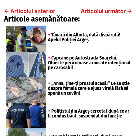
←
Articolul anterior
Articolul următor
→
Articole asemănătoare:
+
Tânără din Albota, dată dispărută!
Apelul Poliției Argeș
+
Capcane pe Autostrada Soarelui.
Obiecte periculoase aruncate intenționat
pe carosabil
+
„Anna, ține-ți prostul acasă!” Ce se știe
despre femeia care a ajuns virală fără să
spună un cuvânt
+
Polițistul din Argeș cercetat după ce ar
fi condus băut, suspendat din funcție