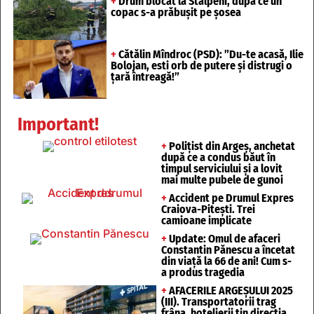
+
Drum blocat la Stâlpeni, după ce un
copac s-a prăbușit pe șosea
+
Cătălin Mîndroc (PSD): ”Du-te acasă, Ilie
Bolojan, esti orb de putere și distrugi o
țară întreagă!”
Important!
+
Polițist din Argeș, anchetat
după ce a condus băut în
timpul serviciului și a lovit
mai multe pubele de gunoi
+
Accident pe Drumul Expres
Craiova-Pitești. Trei
camioane implicate
+
Update: Omul de afaceri
Constantin Pănescu a încetat
din viață la 66 de ani! Cum s-
a produs tragedia
+
AFACERILE ARGEȘULUI 2025
(III). Transportatorii trag
frâna, hotelierii țin direcția,