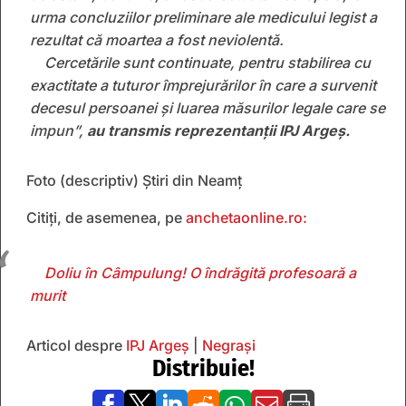
urma concluziilor preliminare ale medicului legist a
rezultat că moartea a fost neviolentă.
Cercetările sunt continuate, pentru stabilirea cu
exactitate a tuturor împrejurărilor în care a survenit
decesul persoanei și luarea măsurilor legale care se
impun”,
au transmis reprezentanții IPJ Argeș.
Foto (descriptiv) Știri din Neamț
Citiți, de asemenea, pe
anchetaonline.ro:
Doliu în Câmpulung! O îndrăgită profesoară a
murit
Articol despre
IPJ Argeș
|
Negrași
Distribuie!






