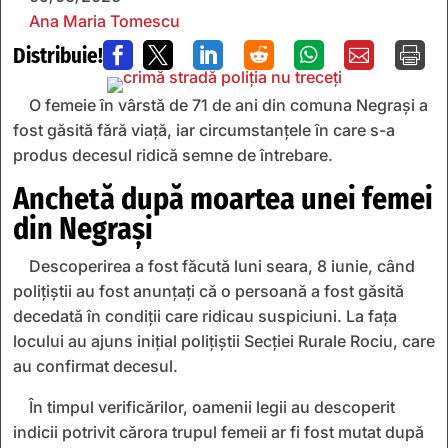
Ana Maria Tomescu
Distribuie!







O femeie în vârstă de 71 de ani din comuna Negrași a
fost găsită fără viață, iar circumstanțele în care s-a
produs decesul ridică semne de întrebare.
Anchetă după moartea unei femei
din Negrași
Descoperirea a fost făcută luni seara, 8 iunie, când
polițiștii au fost anunțați că o persoană a fost găsită
decedată în condiții care ridicau suspiciuni. La fața
locului au ajuns inițial polițiștii Secției Rurale Rociu, care
au confirmat decesul.
În timpul verificărilor, oamenii legii au descoperit
indicii potrivit cărora trupul femeii ar fi fost mutat după