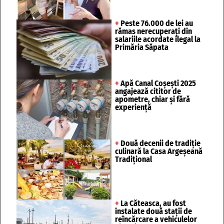
+
Peste 76.000 de lei au
rămas nerecuperați din
salariile acordate ilegal la
Primăria Săpata
+
Apă Canal Coșești 2025
angajează cititor de
apometre, chiar și fără
experiență
+
Două decenii de tradiție
culinară la Casa Argeșeană
Tradițional
+
La Căteasca, au fost
instalate două stații de
reîncărcare a vehiculelor