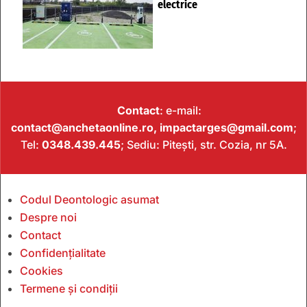
electrice
Contact
: e-mail:
contact@anchetaonline.ro,
impactarges@gmail.com
;
Tel:
0348.439.445
; Sediu: Pitești, str. Cozia, nr 5A.
Codul Deontologic asumat
Despre noi
Contact
Confidențialitate
Cookies
Termene și condiții