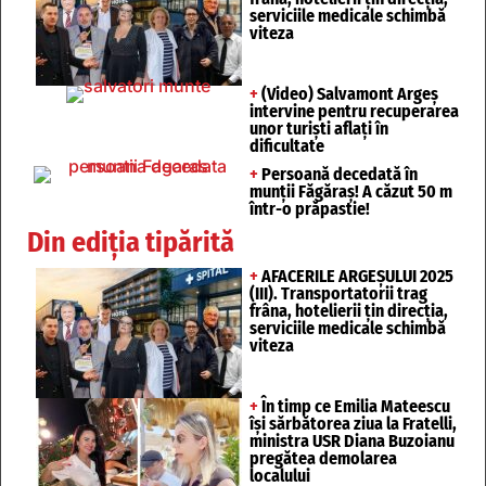
serviciile medicale schimbă
viteza
+
(Video) Salvamont Argeș
intervine pentru recuperarea
unor turişti aflaţi în
dificultate
+
Persoană decedată în
munții Făgăraș! A căzut 50 m
într-o prăpastie!
Din ediția tipărită
+
AFACERILE ARGEȘULUI 2025
(III). Transportatorii trag
frâna, hotelierii țin direcția,
serviciile medicale schimbă
viteza
+
În timp ce Emilia Mateescu
își sărbătorea ziua la Fratelli,
ministra USR Diana Buzoianu
pregătea demolarea
localului