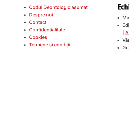
Ech
Codul Deontologic asumat
Despre noi
Ma
Contact
Edi
Confidențialitate
|
A
Cookies
Vâ
Termene și condiții
Gr