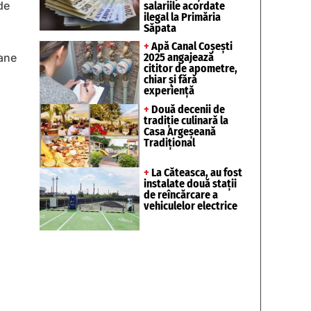
de
salariile acordate
ilegal la Primăria
Săpata
+
Apă Canal Coșești
2025 angajează
oane
cititor de apometre,
chiar și fără
experiență
+
Două decenii de
tradiție culinară la
Casa Argeșeană
Tradițional
+
La Căteasca, au fost
instalate două stații
de reîncărcare a
vehiculelor electrice