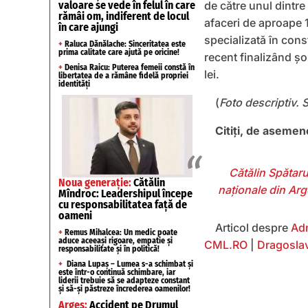
valoare se vede în felul în care
de către unul dintre
rămâi om, indiferent de locul
afaceri de aproape 
în care ajungi
specializată în cons
+
Raluca Dănălache: Sinceritatea este
prima calitate care ajută pe oricine!
recent finalizând ş
+
Denisa Raicu: Puterea femeii constă în
lei.
libertatea de a rămâne fidelă propriei
identități
(
Foto descriptiv. 
Citiţi, de aseme
Cătălin Spătaru
Noua generație:
Cătălin
naționale din Ar
Mîndroc: Leadershipul începe
cu responsabilitatea față de
oameni
Articol despre
Adm
+
Remus Mihalcea: Un medic poate
aduce aceeași rigoare, empatie și
CML.RO
|
Dragosla
responsabilitate și în politică!
+
Diana Lupaș – Lumea s-a schimbat și
este într-o continuă schimbare, iar
liderii trebuie să se adapteze constant
și să-și păstreze încrederea oamenilor!
Argeș:
Accident pe Drumul