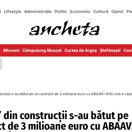
i
Lifestyle
Administrație
Politic
Economic
Cultură
Opinii
Pa
i
Mioveni
Câmpulung Muscel
Curtea de Argeș
Ștefănești
Cost
strucţii s-au bătut pe un contract de 3 milioane euro cu ABAAV! Află cine a câşt
 din construcţii s-au bătut pe
ct de 3 milioane euro cu ABAAV