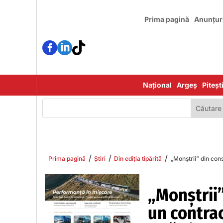
Prima pagină
Anunțur



Național
Argeș
Piteșt
/
/
/
Prima pagină
Știri
Din ediția tipărită
„Monştrii” din con
„Monştrii”
un contra