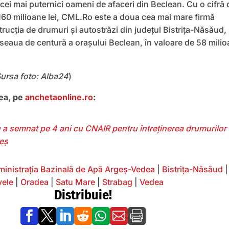
 cei mai puternici oameni de afaceri din Beclean. Cu o cifră 
160 milioane lei, CML.Ro este a doua cea mai mare firmă
trucţia de drumuri şi autostrăzi din judeţul Bistriţa-Năsăud,
oseaua de centură a oraşului Beclean, în valoare de 58 mili
Sursa foto: Alba24
)
nea, pe
anchetaonline.ro
:
 a semnat pe 4 ani cu CNAIR pentru întreținerea drumurilor
geș
inistrația Bazinală de Apă Argeș-Vedea
|
Bistriţa-Năsăud
|
vele
|
Oradea
|
Satu Mare
|
Strabag
|
Vedea
Distribuie!






