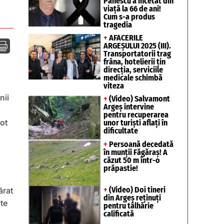
Pănescu a încetat din
viață la 66 de ani!
Cum s-a produs
tragedia
+
AFACERILE

ARGEȘULUI 2025 (III).
Transportatorii trag
frâna, hotelierii țin
direcția, serviciile
medicale schimbă
viteza
nii
+
(Video) Salvamont
Argeș intervine
pentru recuperarea
tot
unor turişti aflaţi în
dificultate
+
Persoană decedată
în munții Făgăraș! A
căzut 50 m într-o
prăpastie!
+
(Video) Doi tineri
ărat
din Argeș reținuți
te
pentru tâlhărie
calificată