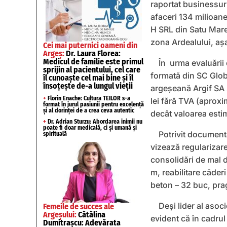
raportat businessuri
afaceri 134 milioane
H SRL din Satu Mare 
zona Ardealului, aşa
Cei mai puternici oameni din
Argeș:
Dr. Laura Florea:
Medicul de familie este primul
În urma evaluării 
sprijin al pacientului, cel care
formată din SC Globa
îl cunoaște cel mai bine și îl
însoțește de-a lungul vieții
argeşeană Argif SA 
+
Florin Enache: Cultura TEILOR s-a
lei fără TVA (aproxim
format în jurul pasiunii pentru excelență
și al dorinței de a crea ceva autentic
decât valoarea estim
+
Dr. Adrian Sturzu: Abordarea inimii nu
poate fi doar medicală, ci și umană și
Potrivit documenta
spirituală
vizează regularizar
consolidări de mal d
m, reabilitare căder
beton – 32 buc, prag
Deşi lider al asoc
Femeile de succes ale
Argeșului:
Cătălina
evident că în cadru
Dumitrașcu: Adevărata