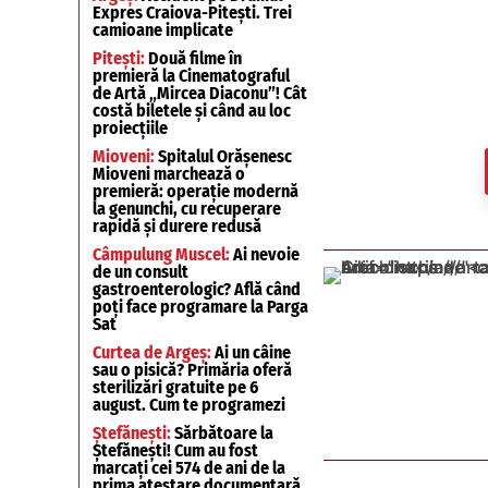
Expres Craiova-Pitești. Trei
camioane implicate
Pitești:
Două filme în
premieră la Cinematograful
de Artă „Mircea Diaconu”! Cât
costă biletele și când au loc
proiecțiile
Mioveni:
Spitalul Orășenesc
Mioveni marchează o
premieră: operație modernă
la genunchi, cu recuperare
rapidă și durere redusă
Câmpulung Muscel:
Ai nevoie
de un consult
gastroenterologic? Află când
poți face programare la Parga
Sat
Curtea de Argeș:
Ai un câine
sau o pisică? Primăria oferă
sterilizări gratuite pe 6
august. Cum te programezi
Ștefănești:
Sărbătoare la
Ștefănești! Cum au fost
marcați cei 574 de ani de la
prima atestare documentară