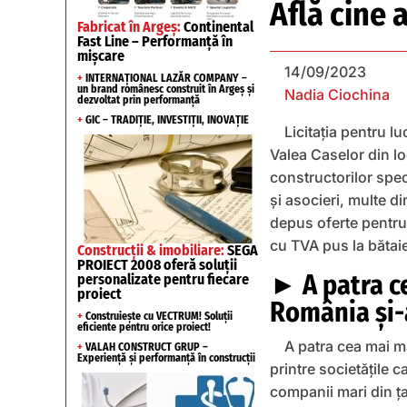
Află cine a
Fabricat în Argeș:
Continental
Fast Line – Performanță în
mișcare
14/09/2023
+
INTERNAȚIONAL LAZĂR COMPANY –
un brand românesc construit în Argeș și
Nadia Ciochina
dezvoltat prin performanță
+
GIC – TRADIȚIE, INVESTIȚII, INOVAȚIE
Licitaţia pentru l
Valea Caselor din lo
constructorilor spec
şi asocieri, multe di
depus oferte pentru 
cu TVA pus la bătai
Construcții & imobiliare:
SEGA
PROIECT 2008 oferă soluții
► A patra ce
personalizate pentru fiecare
proiect
România şi-
+
Construiește cu VECTRUM! Soluții
eficiente pentru orice proiect!
A patra cea mai m
+
VALAH CONSTRUCT GRUP –
Experiență și performanță în construcții
printre societăţile c
companii mari din ţ