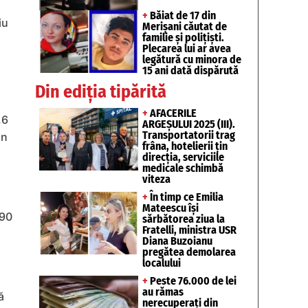
+
Băiat de 17 din
iu
Merișani căutat de
familie și polițiști.
Plecarea lui ar avea
legătură cu minora de
15 ani dată dispărută
Din ediția tipărită
+
AFACERILE
,6
ARGEȘULUI 2025 (III).
Transportatorii trag
in
frâna, hotelierii țin
direcția, serviciile
medicale schimbă
viteza
+
În timp ce Emilia
Mateescu își
290
sărbătorea ziua la
Fratelli, ministra USR
Diana Buzoianu
pregătea demolarea
localului
+
Peste 76.000 de lei
au rămas
ă
nerecuperați din