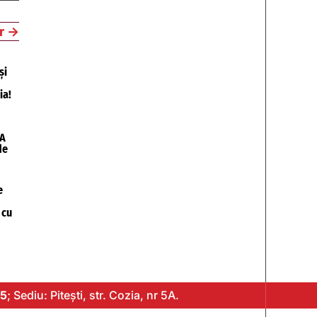
r
→
și
ia!
A
de
e
 cu
5
; Sediu: Pitești, str. Cozia, nr 5A.