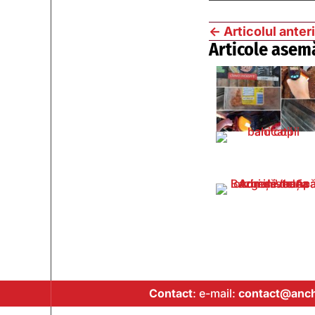
←
Articolul anter
Articole asem
Contact
: e-mail:
contact@anch