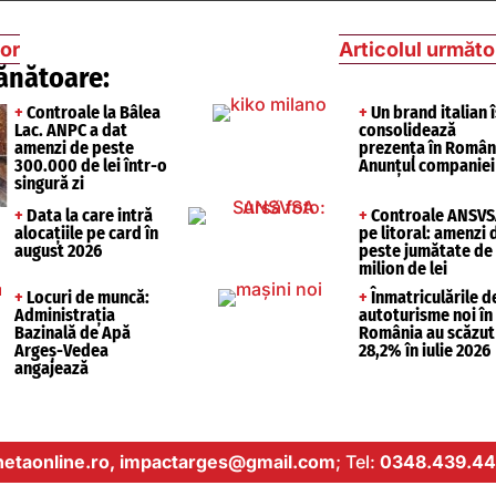
ior
Articolul următo
ănătoare:
+
Controale la Bâlea
+
Un brand italian î
Lac. ANPC a dat
consolidează
amenzi de peste
prezența în Român
300.000 de lei într-o
Anunțul companiei
singură zi
+
Data la care intră
+
Controale ANSVS
alocațiile pe card în
pe litoral: amenzi 
august 2026
peste jumătate de
milion de lei
+
Locuri de muncă:
+
Înmatriculările d
Administrația
autoturisme noi în
Bazinală de Apă
România au scăzut
Argeș-Vedea
28,2% în iulie 2026
angajează
etaonline.ro,
impactarges@gmail.com
; Tel:
0348.439.44