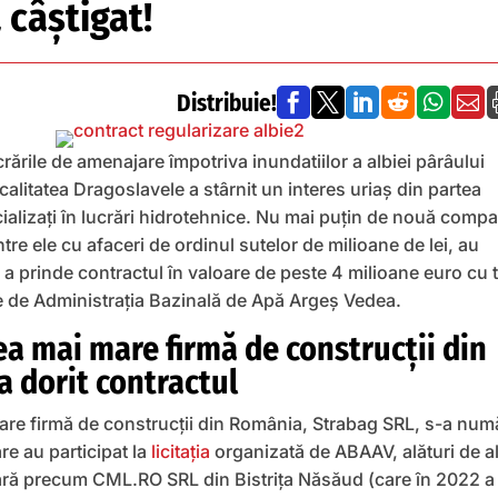
 câştigat!
Distribuie!






ucrările de amenajare împotriva inundatiilor a albiei pârâului
calitatea Dragoslavele a stârnit un interes uriaş din partea
ializaţi în lucrări hidrotehnice. Nu mai puţin de nouă compa
ntre ele cu afaceri de ordinul sutelor de milioane de lei, au
a prinde contractul în valoare de peste 4 milioane euro cu 
e de Administraţia Bazinală de Apă Argeş Vedea.
a mai mare firmă de construcţii din
a dorit contractul
are firmă de construcţii din România, Strabag SRL, s-a num
are au participat la
licitaţia
organizată de ABAAV, alături de al
ară precum CML.RO SRL din Bistriţa Năsăud (care în 2022 a