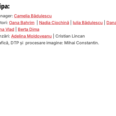
ipa:
nager:
Camelia Bădulescu
tori:
Oana Bahrim
|
Nadia Ciochină
|
Iulia Bădulescu
|
Dana
na Vlad
|
Berta Dima
nzări:
Adelina Moldoveanu
| Cristian Lincan
afică, DTP și procesare imagine: Mihai Constantin.