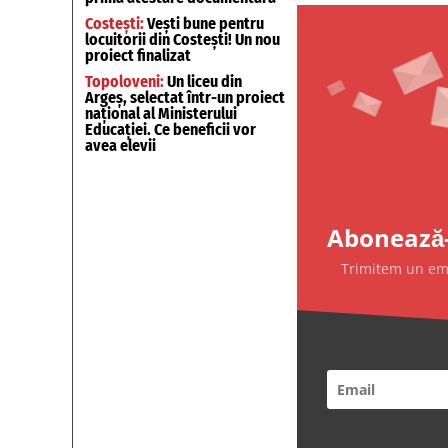
Costești:
Vești bune pentru
locuitorii din Costești! Un nou
proiect finalizat
Topoloveni:
Un liceu din
Argeș, selectat într-un proiect
național al Ministerului
Educației. Ce beneficii vor
avea elevii
Abonează-
Trimitem un emai