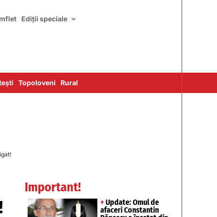
mflet
Ediții speciale
ești
Topoloveni
Rural
igat!
Important!
!
+
Update: Omul de
afaceri Constantin