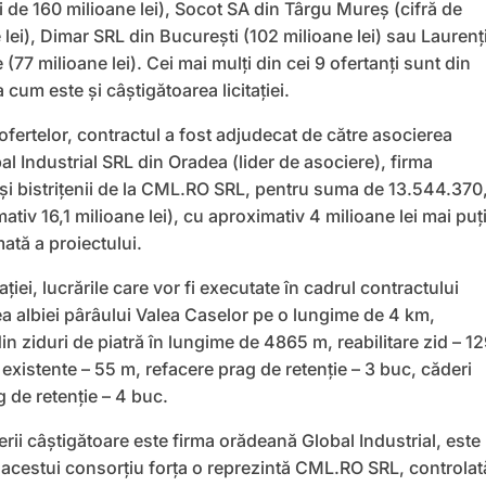
 de 160 milioane lei), Socot SA din Târgu Mureş (cifră de
 lei), Dimar SRL din Bucureşti (102 milioane lei) sau Laurenţ
(77 milioane lei). Cei mai mulţi din cei 9 ofertanţi sunt din
 cum este şi câştigătoarea licitaţiei.
ofertelor, contractul a fost adjudecat de către asocierea
l Industrial SRL din Oradea (lider de asociere), firma
şi bistriţenii de la CML.RO SRL, pentru suma de 13.544.370
ativ 16,1 milioane lei), cu aproximativ 4 milioane lei mai puţ
ată a proiectului.
ţiei, lucrările care vor fi executate în cadrul contractului
ea albiei pârâului Valea Caselor pe o lungime de 4 km,
in ziduri de piatră în lungime de 4865 m, reabilitare zid – 1
i existente – 55 m, refacere prag de retenție – 3 buc, căderi
 de retenție – 4 buc.
ierii câştigătoare este firma orădeană Global Industrial, este
l acestui consorţiu forţa o reprezintă CML.RO SRL, controlat