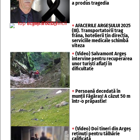
a produs tragedia
+
AFACERILE ARGEȘULUI 2025
(III). Transportatorii trag
frâna, hotelierii țin direcția,
serviciile medicale schimbă
viteza
+
(Video) Salvamont Argeș
intervine pentru recuperarea
unor turişti aflaţi în
dificultate
+
Persoană decedată în
munții Făgăraș! A căzut 50 m
într-o prăpastie!
+
(Video) Doi tineri din Argeș
reținuți pentru tâlhărie
calificată