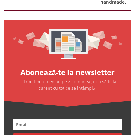
handmade.
Abonează-te la newsletter
Trimitem un email pe zi, dimineața, ca să fii la
curent cu tot ce se întâmplă.