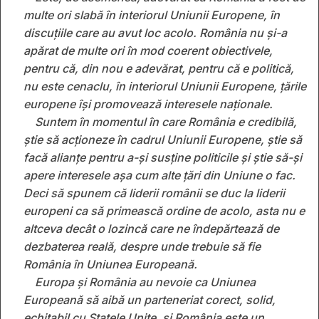
multe ori slabă în interiorul Uniunii Europene, în
discuțiile care au avut loc acolo. România nu și-a
apărat de multe ori în mod coerent obiectivele,
pentru că, din nou e adevărat, pentru că e politică,
nu este cenaclu, în interiorul Uniunii Europene, țările
europene își promovează interesele naționale.
Suntem în momentul în care România e credibilă,
știe să acționeze în cadrul Uniunii Europene, știe să
facă alianțe pentru a-și susține politicile și știe să-și
apere interesele așa cum alte țări din Uniune o fac.
Deci să spunem că liderii românii se duc la liderii
europeni ca să primească ordine de acolo, asta nu e
altceva decât o lozincă care ne îndepărtează de
dezbaterea reală, despre unde trebuie să fie
România în Uniunea Europeană.
Europa și România au nevoie ca Uniunea
Europeană să aibă un parteneriat corect, solid,
echitabil cu Statele Unite, și România este un