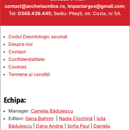
contact@anchetaonline.ro,
impactarges@gmail.com
;
Tel:
0348.439.445
; Sediu: Pitești, str. Cozia, nr 5A.
Codul Deontologic asumat
Despre noi
Contact
Confidențialitate
Cookies
Termene și condiții
Echipa:
Manager:
Camelia Bădulescu
Editori:
Oana Bahrim
|
Nadia Ciochină
|
Iulia
Bădulescu
|
Dana Andrei
|
Sofia Paul
|
Daniela