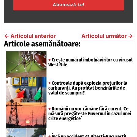
Abonează-te!
←
Articolul anterior
Articolul următor
→
Articole asemănătoare:
+
Crește numărul îmbolnăvirilor cu virusul
West Nile
+
Controale după explozia prețurilor la
carburanți. Au profitat benzinăriile de
valul de scumpiri?
+
Românii nu vor rămâne fără curent. Ce
măsură pregătește Guvernul în cazul unei
crize energetice
+
Încă un accident A1 Pitești-București!