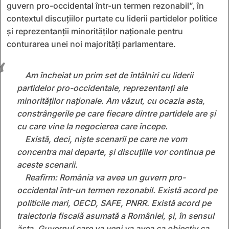
guvern pro-occidental într-un termen rezonabil”, în
contextul discuțiilor purtate cu liderii partidelor politice
și reprezentanții minorităților naționale pentru
conturarea unei noi majorități parlamentare.
Am încheiat un prim set de întâlniri cu liderii
partidelor pro-occidentale, reprezentanți ale
minorităților naționale. Am văzut, cu ocazia asta,
constrângerile pe care fiecare dintre partidele are și
cu care vine la negocierea care începe.
Există, deci, niște scenarii pe care ne vom
concentra mai departe, și discuțiile vor continua pe
aceste scenarii.
Reafirm: România va avea un guvern pro-
occidental într-un termen rezonabil. Există acord pe
politicile mari, OECD, SAFE, PNRR. Există acord pe
traiectoria fiscală asumată a României, și, în sensul
ăsta, Guvernul care va veni va avea ca obiectiv ca,