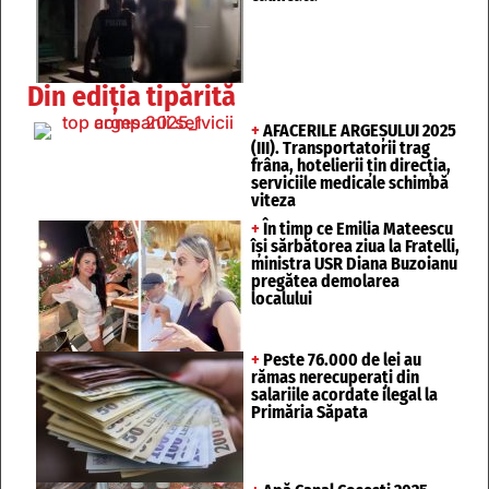
Din ediția tipărită
+
AFACERILE ARGEȘULUI 2025
(III). Transportatorii trag
frâna, hotelierii țin direcția,
serviciile medicale schimbă
viteza
+
În timp ce Emilia Mateescu
își sărbătorea ziua la Fratelli,
ministra USR Diana Buzoianu
pregătea demolarea
localului
+
Peste 76.000 de lei au
rămas nerecuperați din
salariile acordate ilegal la
Primăria Săpata