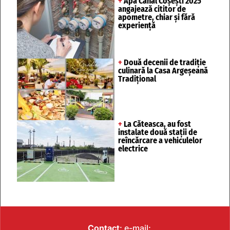
+
Apă Canal Coșești 2025
angajează cititor de
apometre, chiar și fără
experiență
+
Două decenii de tradiție
culinară la Casa Argeșeană
Tradițional
+
La Căteasca, au fost
instalate două stații de
reîncărcare a vehiculelor
electrice
Contact
: e-mail: