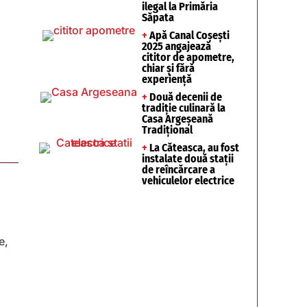
ilegal la Primăria
Săpata
+
Apă Canal Coșești
2025 angajează
cititor de apometre,
chiar și fără
experiență
+
Două decenii de
tradiție culinară la
Casa Argeșeană
Tradițional
+
La Căteasca, au fost
instalate două stații
de reîncărcare a
vehiculelor electrice
e,