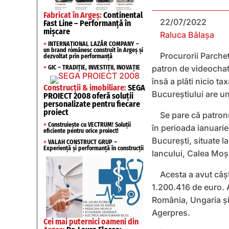
Fabricat în Argeș:
Continental
22/07/2022
Fast Line – Performanță în
mișcare
Raluca Bălașa
+
INTERNAȚIONAL LAZĂR COMPANY –
un brand românesc construit în Argeș și
Procurorii Parchet
dezvoltat prin performanță
patron de videochat,
+
GIC – TRADIȚIE, INVESTIȚII, INOVAȚIE
însă a plăti nicio ta
Construcții & imobiliare:
SEGA
Bucureștiului are un
PROIECT 2008 oferă soluții
personalizate pentru fiecare
proiect
Se pare că patronu
+
Construiește cu VECTRUM! Soluții
în perioada ianuarie
eficiente pentru orice proiect!
Bucureşti, situate la
+
VALAH CONSTRUCT GRUP –
Experiență și performanță în construcții
Iancului, Calea Moş
Acesta a avut câșt
1.200.416 de euro. A
România, Ungaria şi 
Agerpres.
Cei mai puternici oameni din