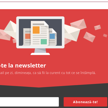
te la newsletter
l pe zi, dimineața, ca să fii la curent cu tot ce se întâmplă.
Abonează-te!