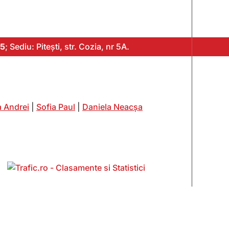
5
; Sediu: Pitești, str. Cozia, nr 5A.
 Andrei
|
Sofia Paul
|
Daniela Neacșa