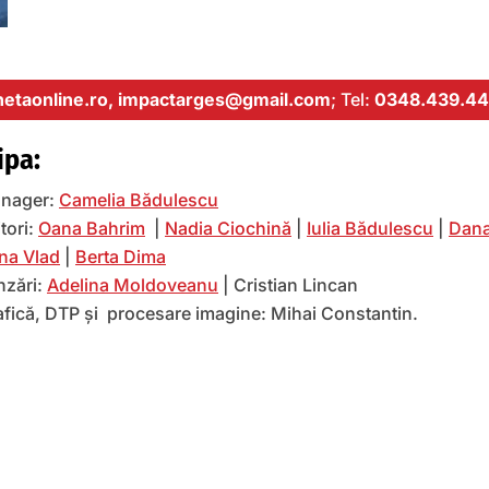
etaonline.ro,
impactarges@gmail.com
; Tel:
0348.439.44
ipa:
nager:
Camelia Bădulescu
tori:
Oana Bahrim
|
Nadia Ciochină
|
Iulia Bădulescu
|
Dana
na Vlad
|
Berta Dima
nzări:
Adelina Moldoveanu
| Cristian Lincan
afică, DTP și procesare imagine: Mihai Constantin.