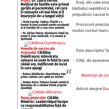
Argeș:
Dr. Laura Florea:
Însă, din cele pre
Medicul de familie este primul
sprijin al pacientului, cel care
bărbatul neplătind i
îl cunoaște cel mai bine și îl
prejudiciul cauzat b
însoțește de-a lungul vieții
+
Florin Enache: Cultura TEILOR s-a
Procurorii precize
format în jurul pasiunii pentru excelență
și al dorinței de a crea ceva autentic
multor conturi banc
+
Dr. Adrian Sturzu: Abordarea inimii nu
poate fi doar medicală, ci și umană și
spirituală
Femeile de succes ale
Foto descriptiv/ S
Argeșului:
Cătălina
Dumitrașcu: Adevărata
valoare se vede în felul în care
Citiți, de asemen
rămâi om, indiferent de locul
în care ajungi
+
Raluca Dănălache: Sinceritatea este
Restricții de c
prima calitate care ajută pe oricine!
+
Denisa Raicu: Puterea femeii constă în
libertatea de a rămâne fidelă propriei
Articol despre
Buc
identități
Noua generație:
Cătălin
Mîndroc: Leadershipul începe
cu responsabilitatea față de