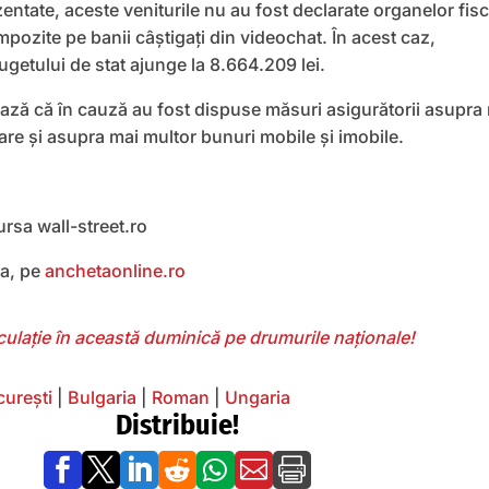
zentate, aceste veniturile nu au fost declarate organelor fisc
mpozite pe banii câștigați din videochat. În acest caz,
ugetului de stat ajunge la 8.664.209 lei.
ază că î
n cauză au fost dispuse măsuri asigurătorii asupra
are şi asupra mai multor bunuri mobile şi imobile.
ursa wall-street.ro
ea, pe
anchetaonline.ro
irculație în această duminică pe drumurile naţionale!
urești
|
Bulgaria
|
Roman
|
Ungaria
Distribuie!






