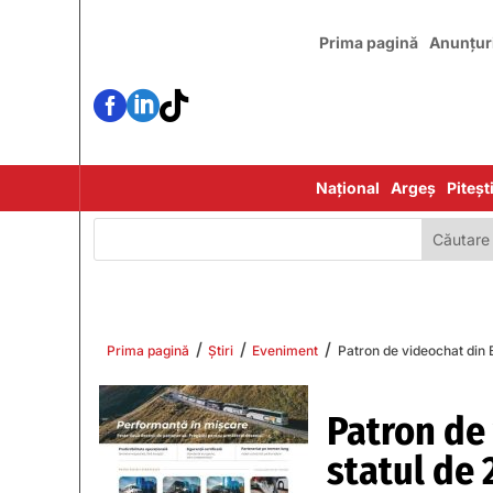
Prima pagină
Anunțur



Național
Argeș
Piteșt
/
/
/
Prima pagină
Știri
Eveniment
Patron de videochat din B
Patron de 
statul de 