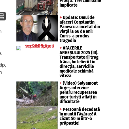
Pitești. Trei camioane
implicate

+
Update: Omul de
afaceri Constantin
Pănescu a încetat din
viață la 66 de ani!
n
Cum s-a produs
tragedia
+
AFACERILE
ARGEȘULUI 2025 (III).
o.
Transportatorii trag
frâna, hotelierii țin
tip,
direcția, serviciile
medicale schimbă
n
viteza
+
(Video) Salvamont
Argeș intervine
pentru recuperarea
unor turişti aflaţi în
dificultate
+
Persoană decedată
în munții Făgăraș! A
căzut 50 m într-o
prăpastie!