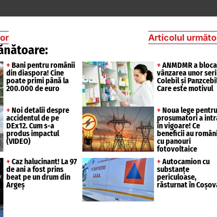
ior
Articolul următo
ănătoare:
+
Bani pentru românii
+
ANMDMR a bloca
din diaspora! Cine
vânzarea unor seri
poate primi până la
Colebil și Panzcebil
200.000 de euro
Care este motivul
+
Noi detalii despre
+
Noua lege pentr
accidentul de pe
prosumatori a intr
DEx12. Cum s-a
în vigoare! Ce
produs impactul
beneficii au români
(VIDEO)
cu panouri
fotovoltaice
+
Caz halucinant! La 97
+
Autocamion cu
de ani a fost prins
substanțe
beat pe un drum din
periculoase,
Argeș
răsturnat în Coșov