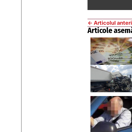
←
Articolul anter
Articole asem