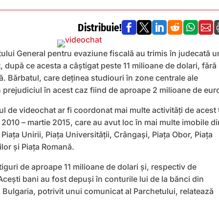
Distribuie!






ului General pentru evaziune fiscală au trimis în judecată u
 după ce acesta a câștigat peste 11 milioane de dolari, fără
xă. Bărbatul, care deţinea studiouri în zone centrale ale
 prejudiciul în acest caz fiind de aproape 2 milioane de eur
l de videochat ar fi coordonat mai multe activități de acest 
 2010 – martie 2015, care au avut loc în mai multe imobile di
 Piaţa Unirii, Piaţa Universităţii, Crângaşi, Piaţa Obor, Piaţa
ilor şi Piaţa Romană.
iguri de aproape 11 milioane de dolari şi, respectiv de
cești bani au fost depuși în conturile lui de la bănci din
Bulgaria, potrivit unui comunicat al Parchetului, relatează