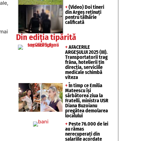
ale,
+
(Video) Doi tineri
din Argeș reținuți
pentru tâlhărie
calificată
 mai
Din ediția tipărită
+
AFACERILE
ARGEȘULUI 2025 (III).
Transportatorii trag
frâna, hotelierii țin
direcția, serviciile
medicale schimbă
viteza
+
În timp ce Emilia
Mateescu își
sărbătorea ziua la
Fratelli, ministra USR
Diana Buzoianu
pregătea demolarea
localului
+
Peste 76.000 de lei
au rămas
nerecuperați din
salariile acordate