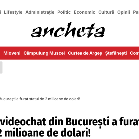
i
Lifestyle
Administrație
Politic
Economic
Cultură
Opinii
Pa
i
Mioveni
Câmpulung Muscel
Curtea de Argeș
Ștefănești
Cost
ucurești a furat statul de 2 milioane de dolari!
videochat din București a fura
2 milioane de dolari!