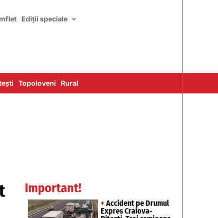
mflet
Ediții speciale
ești
Topoloveni
Rural
t
Important!
+
Accident pe Drumul
Expres Craiova-