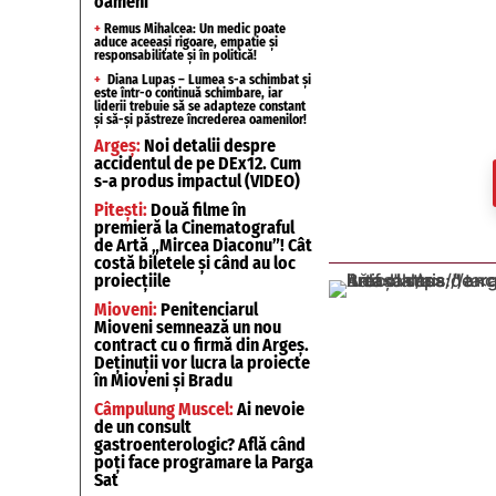
oameni
+
Remus Mihalcea: Un medic poate
aduce aceeași rigoare, empatie și
responsabilitate și în politică!
+
Diana Lupaș – Lumea s-a schimbat și
este într-o continuă schimbare, iar
liderii trebuie să se adapteze constant
și să-și păstreze încrederea oamenilor!
Argeș:
Noi detalii despre
accidentul de pe DEx12. Cum
s-a produs impactul (VIDEO)
Pitești:
Două filme în
premieră la Cinematograful
de Artă „Mircea Diaconu”! Cât
costă biletele și când au loc
proiecțiile
Mioveni:
Penitenciarul
Mioveni semnează un nou
contract cu o firmă din Argeș.
Deținuții vor lucra la proiecte
în Mioveni și Bradu
Câmpulung Muscel:
Ai nevoie
de un consult
gastroenterologic? Află când
poți face programare la Parga
Sat