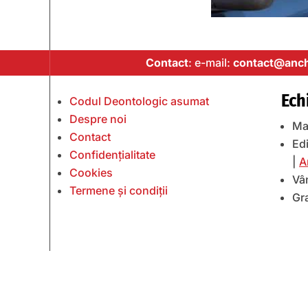
Contact
: e-mail:
contact@anch
Ech
Codul Deontologic asumat
Despre noi
Ma
Contact
Edi
Confidențialitate
|
A
Cookies
Vâ
Termene și condiții
Gr