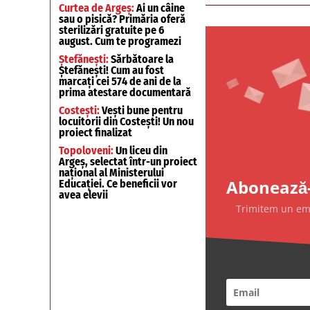
Curtea de Argeș:
Ai un câine
sau o pisică? Primăria oferă
sterilizări gratuite pe 6
august. Cum te programezi
Ștefănești:
Sărbătoare la
Ștefănești! Cum au fost
marcați cei 574 de ani de la
prima atestare documentară
Costești:
Vești bune pentru
locuitorii din Costești! Un nou
proiect finalizat
Topoloveni:
Un liceu din
Argeș, selectat într-un proiect
național al Ministerului
Abonează-
Educației. Ce beneficii vor
avea elevii
Trimitem un emai