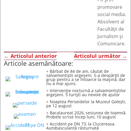
promovare
social media.
Absolvent al
Facultății de
Jurnalism și
Comunicare.
←
Articolul anterior
Articolul următor
→
Articole asemănătoare:
+
Bărbat de 84 de ani, căutat de
salvamontiștii argeșeni. S-a despărțit de
grup pentru a se întoarce la mașină, dar
nu a mai ajuns.
+
Intervenție nocturnă a salvamontiștilor
argeșeni. 5 turiști au nevoie de ajutor
+
Noaptea Perseidelor la Muzeul Golești,
pe 12 august
+
Bacalaureat 2026, sesiunea de toamnă.
Probele scrise încep luni, 10 august
+
Accident pe DN 73, la Clucereasa.
Autobasculantă răsturnată