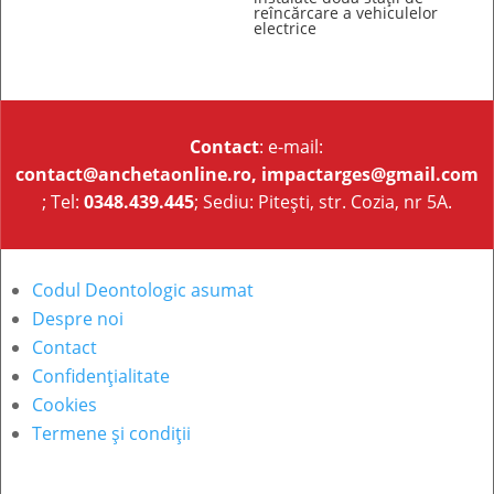
reîncărcare a vehiculelor
electrice
Contact
: e-mail:
contact@anchetaonline.ro,
impactarges@gmail.com
; Tel:
0348.439.445
; Sediu: Pitești, str. Cozia, nr 5A.
Codul Deontologic asumat
Despre noi
Contact
Confidențialitate
Cookies
Termene și condiții