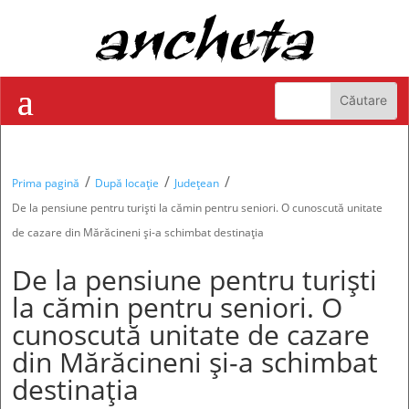
/
/
/
Prima pagină
După locație
Județean
De la pensiune pentru turiști la cămin pentru seniori. O cunoscută unitate
de cazare din Mărăcineni și-a schimbat destinația
De la pensiune pentru turiști
la cămin pentru seniori. O
cunoscută unitate de cazare
din Mărăcineni și-a schimbat
destinația