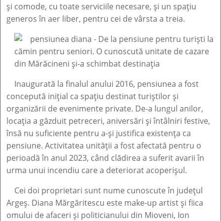
și comode, cu toate serviciile necesare, și un spațiu
generos în aer liber, pentru cei de vârsta a treia.
Inaugurată la finalul anului 2016, pensiunea a fost
concepută inițial ca spațiu destinat turiștilor și
organizării de evenimente private. De-a lungul anilor,
locația a găzduit petreceri, aniversări și întâlniri festive,
însă nu suficiente pentru a-și justifica existența ca
pensiune. Activitatea unității a fost afectată pentru o
perioadă în anul 2023, când clădirea a suferit avarii în
urma unui incendiu care a deteriorat acoperișul.
Cei doi proprietari sunt nume cunoscute în județul
Argeș. Diana Mărgăritescu este make-up artist și fiica
omului de afaceri și politicianului din Mioveni, Ion