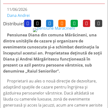
11/06/2026
Dana Andrei
Distribuie!







Pensiunea Diana din comuna Mărăcineni, una
dintre unitățile de cazare și organizare de
evenimente cunoscute și-a schimbat destinația la
începutul acestui an. Proprietatea deținută de soții
Diana și Andrei Mărgăritescu funcționează în
prezent ca azil pentru persoane vârstnice, sub
denumirea „Raiul Seniorilor”.
Proprietarii au ales o nouă direcție de dezvoltare,
adaptând spațiile de cazare pentru îngrijirea și
găzduirea persoanelor vârstnice. Dacă altădată se
lăuda cu camerele luxoase, zonă de evenimente
generoasă și acces la jacuzzi, acum are camere aerisite