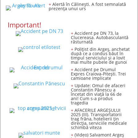
+
Alertă în Călinești. A fost semnalată
prezența unui urs
Important!
+
Accident pe DN 73, la
Clucereasa. Autobasculantă
răsturnată
+
Polițist din Argeș, anchetat
după ce a condus băut în
timpul serviciului și a lovit
mai multe pubele de gunoi
+
Accident pe Drumul
Expres Craiova-Pitești. Trei
camioane implicate
+
Update: Omul de afaceri
Constantin Pănescu a
încetat din viață la 66 de
ani! Cum s-a produs
tragedia
+
AFACERILE ARGEȘULUI
2025 (III). Transportatorii
trag frâna, hotelierii țin
direcția, serviciile medicale
schimbă viteza
+
(Video) Salvamont Argeș