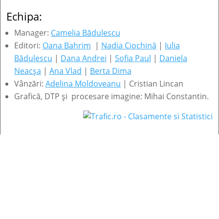
Echipa:
Manager:
Camelia Bădulescu
Editori:
Oana Bahrim
|
Nadia Ciochină
|
Iulia
Bădulescu
|
Dana Andrei
|
Sofia Paul
|
Daniela
Neacșa
|
Ana Vlad
|
Berta Dima
Vânzări:
Adelina Moldoveanu
| Cristian Lincan
Grafică, DTP și procesare imagine: Mihai Constantin.