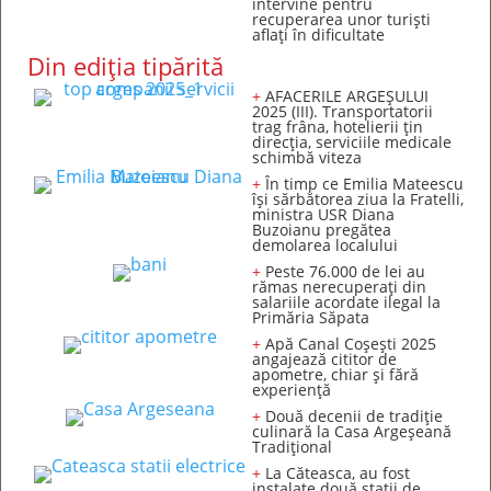
intervine pentru
recuperarea unor turişti
aflaţi în dificultate
Din ediția tipărită
+
AFACERILE ARGEȘULUI
2025 (III). Transportatorii
trag frâna, hotelierii țin
direcția, serviciile medicale
schimbă viteza
+
În timp ce Emilia Mateescu
își sărbătorea ziua la Fratelli,
ministra USR Diana
Buzoianu pregătea
demolarea localului
+
Peste 76.000 de lei au
rămas nerecuperați din
salariile acordate ilegal la
Primăria Săpata
+
Apă Canal Coșești 2025
angajează cititor de
apometre, chiar și fără
experiență
+
Două decenii de tradiție
culinară la Casa Argeșeană
Tradițional
+
La Căteasca, au fost
instalate două stații de