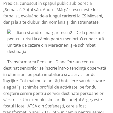
Predica, cunoscut în spațiul public sub porecla
„Semaca”. Soțul său, Andrei Mărgăritescu, este fost
fotbalist, evoluând de-a lungul carierei la CS Mioveni,
dar și la alte cluburi din România și din străinătate.
Transformarea Pensiunii Diana într-un centru
destinat seniorilor se înscrie într-o tendință observată
în ultimii ani pe piața imobiliară și a serviciilor de
îngrijire. Tot mai multe unități hoteliere sau de cazare
aleg să își schimbe profilul de activitate, pe fondul
creșterii cererii pentru servicii destinate persoanelor
vârstnice. Un exemplu similar din județul Argeș este
fostul Hotel IATSA din Ștefănești, care a fost
transformat în anul 2023 într-un cămin pentru seniori.