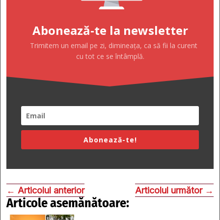
Abonează-te la newsletter
Trimitem un email pe zi, dimineața, ca să fii la curent
cu tot ce se întâmplă.
Abonează-te!
←
Articolul anterior
Articolul următor
→
Articole asemănătoare: