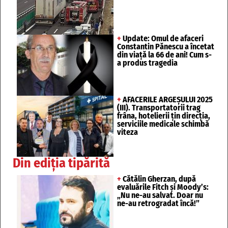
+
Update: Omul de afaceri
Constantin Pănescu a încetat
din viață la 66 de ani! Cum s-
a produs tragedia
+
AFACERILE ARGEȘULUI 2025
(III). Transportatorii trag
frâna, hotelierii țin direcția,
serviciile medicale schimbă
viteza
Din ediția tipărită
+
Cătălin Gherzan, după
evaluările Fitch și Moody’s:
„Nu ne-au salvat. Doar nu
ne-au retrogradat încă!”