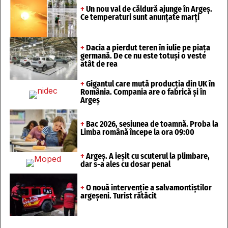
+
Un nou val de căldură ajunge în Argeș.
Ce temperaturi sunt anunțate marți
+
Dacia a pierdut teren în iulie pe piața
germană. De ce nu este totuși o veste
atât de rea
+
Gigantul care mută producția din UK în
România. Compania are o fabrică și în
Argeș
+
Bac 2026, sesiunea de toamnă. Proba la
Limba română începe la ora 09:00
+
Argeș. A ieșit cu scuterul la plimbare,
dar s-a ales cu dosar penal
+
O nouă intervenție a salvamontiștilor
argeșeni. Turist rătăcit