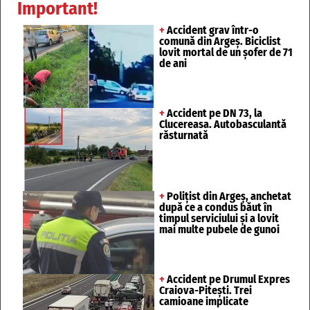
Important!
+
Accident grav într-o
comună din Argeș. Biciclist
lovit mortal de un șofer de 71
de ani
+
Accident pe DN 73, la
Clucereasa. Autobasculantă
răsturnată
+
Polițist din Argeș, anchetat
după ce a condus băut în
timpul serviciului și a lovit
mai multe pubele de gunoi
+
Accident pe Drumul Expres
Craiova-Pitești. Trei
camioane implicate