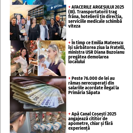
+
AFACERILE ARGEȘULUI 2025
(III). Transportatorii trag
frâna, hotelierii țin direcția,
serviciile medicale schimbă
viteza
+
În timp ce Emilia Mateescu
își sărbătorea ziua la Fratelli,
ministra USR Diana Buzoianu
pregătea demolarea
localului
+
Peste 76.000 de lei au
rămas nerecuperați din
salariile acordate ilegal la
Primăria Săpata
+
Apă Canal Coșești 2025
angajează cititor de
apometre, chiar și fără
experiență