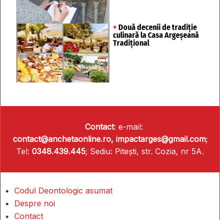
+
Două decenii de tradiție
culinară la Casa Argeșeană
Tradițional
Contact
: e-mail:
contact@anchetaonline.ro,
impactarges@gmail.com
;
Tel:
0348.439.445
; Sediu: Pitești, str. Cozia, nr 5A.
Codul Deontologic asumat
Despre noi
Contact